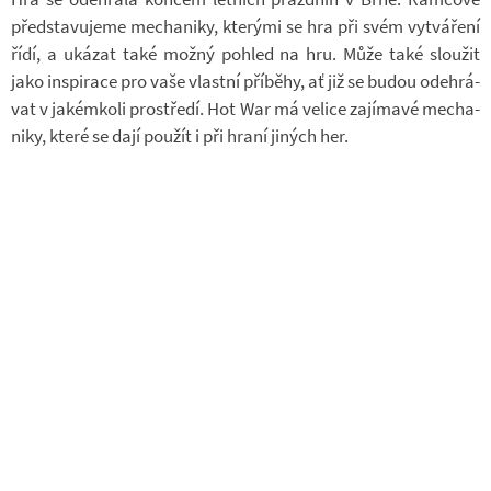
před­sta­vu­jeme me­cha­niky, kte­rými se hra při svém vy­tvá­ření
řídí, a uká­zat také možný po­hled na hru. Může také slou­žit
jako in­spi­race pro vaše vlastní pří­běhy, ať již se budou ode­hrá­
vat v ja­kém­koli pro­středí. Hot War má ve­lice za­jí­mavé me­cha­
niky, které se dají po­u­žít i při hraní ji­ných her.