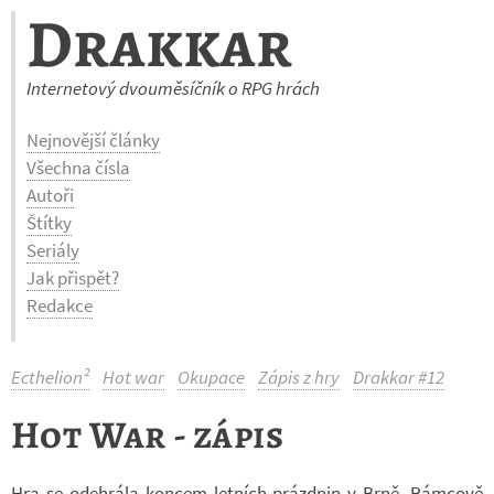
Drakkar
Internetový dvouměsíčník o RPG hrách
Nejnovější články
Všechna čísla
Autoři
Štítky
Seriály
Jak přispět?
Redakce
Ecthelion²
Hot war
Okupace
Zápis z hry
Drakkar #12
Hot War - zápis
Hra se ode­hrála kon­cem let­ních prázd­nin v Brně. Rám­cově