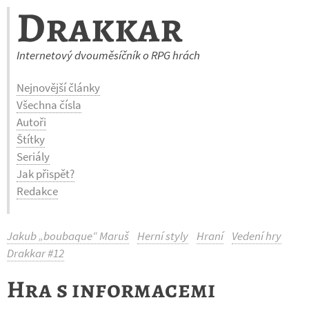
Drakkar
Internetový dvouměsíčník o RPG hrách
Nejnovější články
Všechna čísla
Autoři
Štítky
Seriály
Jak přispět?
Redakce
Jakub „boubaque“ Maruš
Herní styly
Hraní
Vedení hry
Drakkar #12
Hra s informacemi