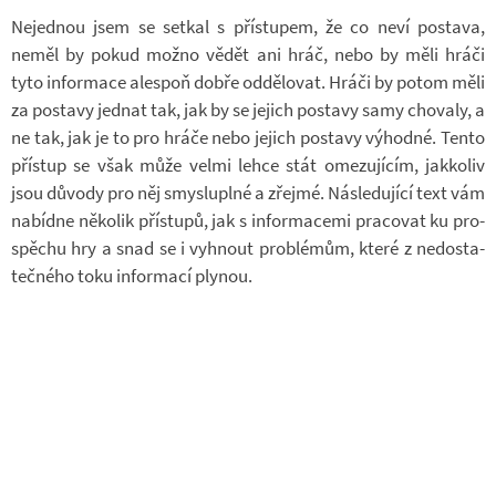
Ne­jed­nou jsem se se­tkal s pří­stu­pem, že co neví po­stava,
neměl by pokud možno vědět ani hráč, nebo by měli hráči
tyto in­for­mace ale­spoň dobře od­dě­lo­vat. Hráči by potom měli
za po­stavy jed­nat tak, jak by se je­jich po­stavy samy cho­valy, a
ne tak, jak je to pro hráče nebo je­jich po­stavy vý­hodné. Tento
pří­stup se však může velmi lehce stát ome­zu­jí­cím, jak­ko­liv
jsou dů­vody pro něj smys­lu­plné a zřejmé. Ná­sle­du­jící text vám
na­bídne ně­ko­lik pří­stupů, jak s in­for­ma­cemi pra­co­vat ku pro­
spě­chu hry a snad se i vy­hnout pro­blé­mům, které z ne­do­sta­
teč­ného toku in­for­mací ply­nou.