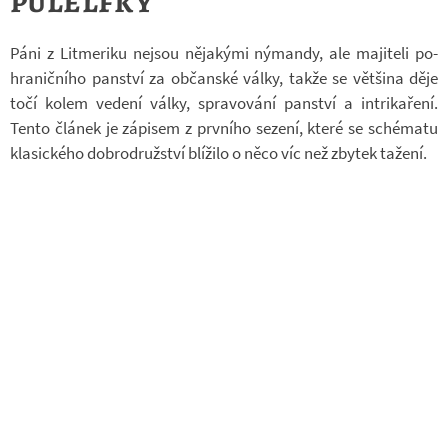
půlelfky
Páni z Lit­me­riku nejsou ně­ja­kými ný­mandy, ale ma­ji­teli po­
hra­nič­ního pan­ství za ob­čan­ské války, takže se vět­šina děje
točí kolem ve­dení války, spra­vo­vání pan­ství a in­tri­ka­ření.
Tento člá­nek je zá­pi­sem z prv­ního se­zení, které se sché­matu
kla­sic­kého dob­ro­druž­ství blí­žilo o něco víc než zby­tek ta­žení.