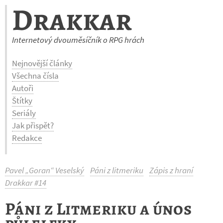
Drakkar
Internetový dvouměsíčník o RPG hrách
Nejnovější články
Všechna čísla
Autoři
Štítky
Seriály
Jak přispět?
Redakce
Pavel „Goran“ Veselský
Páni z litmeriku
Zápis z hraní
Drakkar #14
Páni z Litmeriku a únos