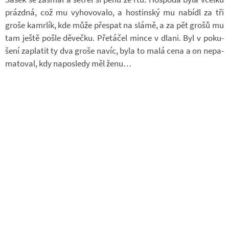
prázdná, což mu vy­ho­vo­valo, a hos­tin­ský mu na­bídl za tři
groše ka­mr­lík, kde může přespat na slámě, a za pět grošů mu
tam ještě pošle dě­večku. Pře­tá­čel mince v dlani. Byl v po­ku­
šení za­pla­tit ty dva groše navíc, byla to malá cena a on ne­pa­
ma­to­val, kdy na­po­sledy měl ženu…