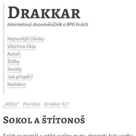
Drakkar
Internetový dvouměsíčník o RPG hrách
Nejnovější články
Všechna čísla
Autoři
Štítky
Seriály
Jak přispět?
Redakce
„Miška“
Povídka
Drakkar #27
Sokol a štítonoš
Šašek se za­smál a se­třel si pěnu ze rtu. Hos­poda byla vcelku