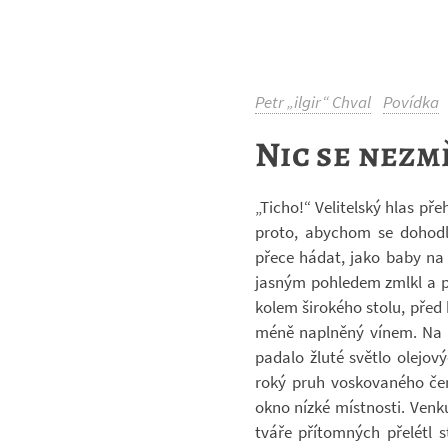
Petr „ilgir“ Chval
Povídka
Nic se nezm
„Ticho!“ Ve­li­tel­ský hlas pře
proto, abychom se do­hodl
přece hádat, jako baby na t
jas­ným po­hle­dem zmlkl a po­
kolem ši­ro­kého stolu, před
méně na­pl­něný vínem. Na p
pa­dalo žluté světlo ole­jo­
roký pruh vos­ko­va­ného čer
okno nízké míst­nosti. Venk
tváře pří­tom­ných pře­létl 