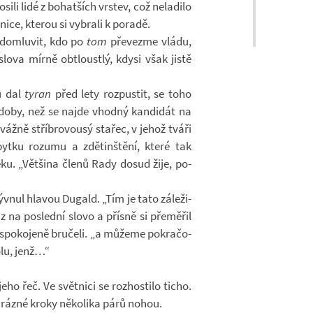
sili lidé z bo­hat­ších vrs­tev, což ne­la­dilo
­nice, kte­rou si vy­brali k po­radě.
do­mlu­vit, kdo po
tom
pře­vezme vládu,
slova mírně obtloustlý, kdysi však jistě
ou dal
tyran
před lety roz­pus­tit, se toho
 doby, než se najde vhodný kan­di­dát na
vážně stří­bro­vousý sta­řec, v jehož tváři
ytku ro­zumu a zdě­tin­štění, které tak
věku. „Vět­šina členů Rady dosud žije, po­
kýv­nul hla­vou Du­gald. „Tím je tato zá­le­ži­
raz na po­slední slovo a přísně si pře­mě­řil
­spo­ko­jeně bru­čeli. „a mů­žeme po­kra­čo­
olu, jenž…“
eho řeč. Ve svět­nici se roz­hos­tilo ticho.
a, rázné kroky ně­ko­lika párů nohou.