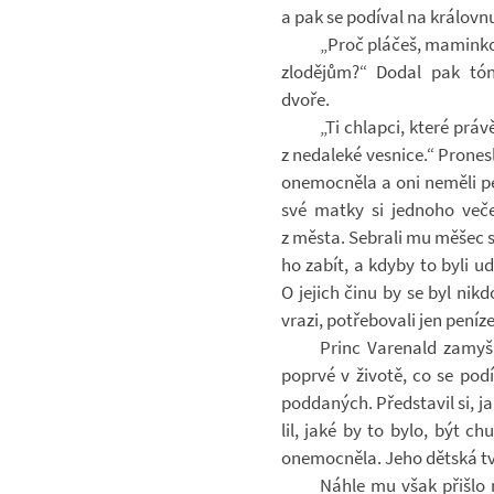
a pak se po­dí­val na krá­lovnu.
„Proč plá­češ, ma­mink
zlo­dě­jům?“ Dodal pak tó
dvoře.
„Ti chlapci, které právě 
z ne­da­leké ves­nice.“ Pro­ne
one­moc­něla a oni ne­měli p
své matky si jed­noho ve­če
z města. Se­brali mu měšec s 
ho zabít, a kdyby to byli ud
O je­jich činu by se byl nikdo
vrazi, po­tře­bo­vali jen pe­níze
Princ Va­re­nald za­myš
po­prvé v ži­votě, co se po­dí
pod­da­ných. Před­sta­vil si, 
lil, jaké by to bylo, být c
one­moc­něla. Jeho dět­ská tv
Náhle mu však při­šlo 