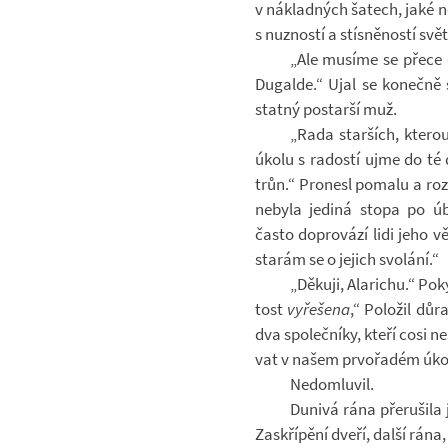
v ná­klad­ných ša­tech, jaké no­
s nuz­ností a stís­ně­ností svět
„Ale mu­síme se přece 
Du­galde.“ Ujal se ko­nečně 
statný po­starší muž.
„Rada star­ších, kte­r
úkolu s ra­dostí ujme do té
trůn.“ Pro­nesl po­malu a roz­
ne­byla je­diná stopa po úb
často do­pro­vází lidi jeho 
sta­rám se o je­jich svo­lání.“
„Dě­kuji, Ala­ri­chu.“ Po­
tost
vy­ře­šena
,“ Po­lo­žil dů
dva spo­leč­níky, kteří cosi ne
vat v našem pr­vo­řa­dém úk
Ne­do­mlu­vil.
Dunivá rána pře­ru­šila j
Za­skří­pění dveří, další rán