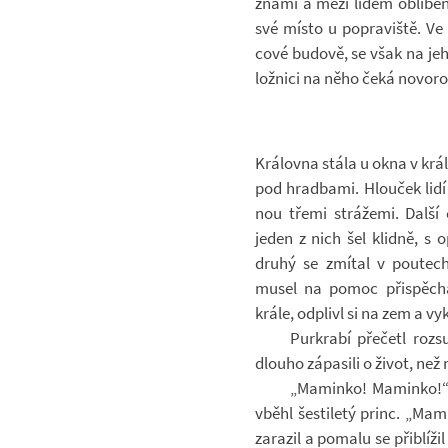
známí a mezi lidem ob­lí­ben
své místo u po­pra­viště. Ve 
cové bu­dově, se však na jeho
lož­nici na něho čeká no­vo­r
Krá­lovna stála u okna v krá­lo
pod hradbami. Hlou­ček lidí z 
nou třemi strá­žemi. Další č
jeden z nich šel klidně, s op
druhý se zmí­tal v pou­tec
musel na pomoc při­spě­cha
krále, od­plivl si na zem a vy­kř
Pur­krabí pře­četl roz­
dlouho zá­pa­sili o život, než
„Ma­minko! Ma­minko!“
vběhl šes­ti­letý princ. „Ma­
za­ra­zil a po­malu se při­blí