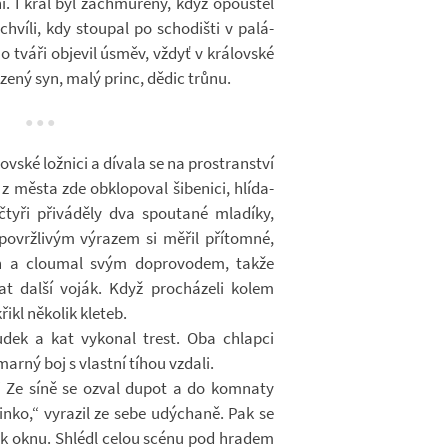
í. I král byl za­chmu­řený, když opouš­těl
chvíli, kdy stou­pal po scho­dišti v pa­lá­
 tváři ob­je­vil úsměv, vždyť v krá­lov­ské
o­zený syn, malý princ, dědic trůnu.
v­ské lož­nici a dí­vala se na pro­stran­ství
města zde ob­klo­po­val ši­be­nici, hlí­da­
tyři při­vá­děly dva spou­tané mla­díky,
o­vrž­li­vým vý­ra­zem si měřil pří­tomné,
h a clou­mal svým do­pro­vo­dem, takže
t další voják. Když pro­chá­zeli kolem
ikl ně­ko­lik kle­teb.
su­dek a kat vy­ko­nal trest. Oba chlapci
 marný boj s vlastní tíhou vzdali.
 Ze síně se ozval dupot a do kom­naty
minko,“ vy­ra­zil ze sebe udý­chaně. Pak se
­žil k oknu. Shlédl celou scénu pod hra­dem