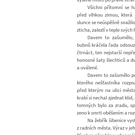
Všichni pří­tomní se ha
před vlh­kou zimou, která j
slunce se ne­ú­spěšně sna­žil
zti­cha, za­lezlí v teple svých
Davem to za­šumělo, v
bubnů krá­čela řada od­sou­z
čtr­náct, ten nej­starší ne­p
ho­nosné šaty šlech­ticů a dv
a uvá­lené.
Davem to za­šumělo po­
kte­rého ne­šťast­níka roz­p
před kte­rým na ulici města 
krabí si ne­chal zjed­nat klid,
tom­ných bylo za zradu, spik
zeno k smrti obě­še­ním a roz
Na žeb­řík ši­be­nice vy
z rad­ních města. Výraz v jeh