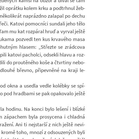
ž­dě­ných kamsi na obzor a díval se tam
o­žil oprátku kolem krku a pod­trh­nul žeb­
ě­ko­li­krát na­prázdno za­la­pal po dechu
eči. Ka­tovi po­moc­níci sun­dali jeho tělo
. Tam mu kat roz­pá­ral hruď a vy­rval ještě
rukama po­zvedl ten kus kr­va­vého masa
­hut­ným hla­sem: „Střezte se zrád­cova
ili ka­tovi pa­cholci, od­sekli hlavu a roz­
o­dili do prou­tě­ného koše a čtvr­tiny ne­bo­
dlouhé břevno, při­pev­něné na kraji le­
a od okna a usedla vedle ko­lébky se spí­
dlo pod hradbami se pak opa­ko­valo ještě
la ho­dinu. Na konci bylo le­šení i blízké
ím zá­pa­chem byla pro­sy­cena i chladná
a­žení. Ani ti nej­starší z nich ještě ne­vi­
 a kromě toho, mnozí z od­sou­ze­ných byli