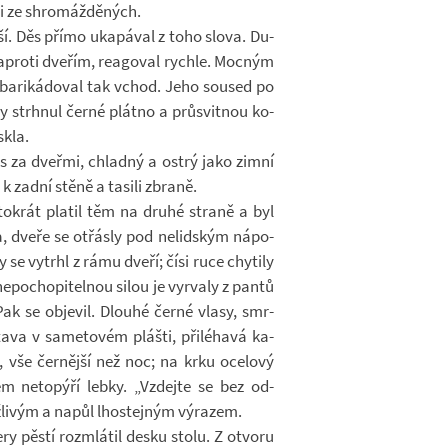
i ze shro­máž­dě­ných.
. Děs přímo uka­pá­val z toho slova. Du­
­proti dve­řím, re­a­go­val rychle. Moc­ným
a­ba­ri­ká­do­val tak vchod. Jeho sou­sed po
by strh­nul černé plátno a prů­svit­nou ko­
skla.
hlas za dveřmi, chladný a ostrý jako zimní
li k zadní stěně a tasili zbraně.
­to­krát pla­til těm na druhé straně a byl
a, dveře se otřásly pod ne­lid­ským ná­po­
 se vy­trhl z rámu dveří; čísi ruce chy­tily
­po­cho­pi­tel­nou silou je vy­rvaly z pantů
Pak se ob­je­vil. Dlouhé černé vlasy, smr­
tava v sa­me­to­vém plášti, při­lé­havá ka­
, vše čer­nější než noc; na krku oce­lový
m ne­to­pýří lebky. „Vzdejte se bez od­
­li­vým a napůl lhos­tej­ným vý­ra­zem.
ry pěstí roz­mlá­til desku stolu. Z ot­voru