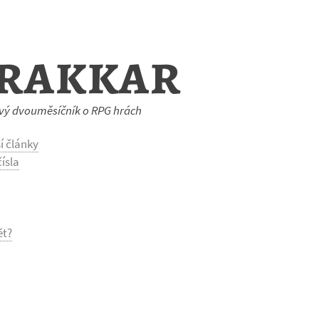
rakkar
vý dvouměsíčník o RPG hrách
í články
ísla
ět?