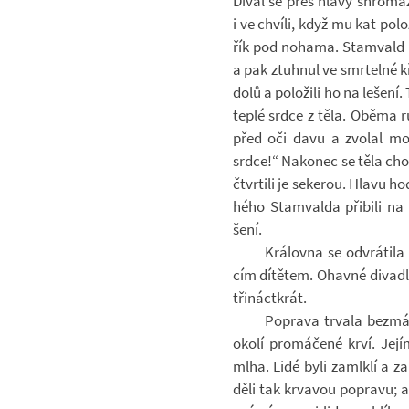
Díval se přes hlavy shro­má
i ve chvíli, když mu kat po­l
řík pod no­hama. Stam­vald n
a pak ztuhnul ve smr­telné kř
dolů a po­lo­žili ho na le­šení
teplé srdce z těla. Oběma 
před oči davu a zvo­lal mo
srdce!“ Na­ko­nec se těla cho­p
čtvr­tili je se­ke­rou. Hlavu h
hého Stam­valda při­bili na 
šení.
Krá­lovna se od­vrá­til
cím dí­tě­tem. Ohavné di­va­
tři­náct­krát.
Po­prava tr­vala bez­má
okolí pro­má­čené krví. Jej
mlha. Lidé byli za­mlklí a za­r
děli tak kr­va­vou po­pravu;