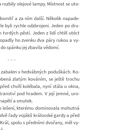
 a roz­bily ole­jové lampy. Míst­nost se uto­
ovnitř a za ním další. Ně­ko­lik na­pa­de­
ale byli rychle od­zbro­jeni. Jeden po dru­
h tvr­dých pěstí. Jeden z lidí chtěl utéct
 po­padly ho zvenku dva páry rukou a vy­
o spánku jej zba­vila vě­domí.
 za­ba­len v hed­váb­ných po­duš­kách. Ko­
bená zla­tým ko­vá­ním, se ještě tro­chu
před chvílí ko­lé­bala, nyní stála u okna,
ran­ství pod hra­dem. V její jemné, uro­
na­pětí a smu­tek.
 le­šení, kte­rému do­mi­no­vala mo­hutná
y dvě řady vo­jáků krá­lov­ské gardy a před
 Král, spolu s před­ními dvo­řany, měl vy­
ně.