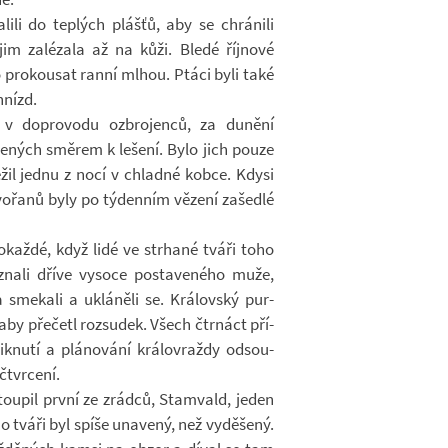
­lili do tep­lých plášťů, aby se chrá­nili
im za­lé­zala až na kůži. Bledé říj­nové
o pro­kou­sat ranní mlhou. Ptáci byli také
 hnízd.
 do­pro­vodu oz­bro­jenců, za du­nění
e­ných smě­rem k le­šení. Bylo jich pouze
ře­žil jednu z nocí v chladné kobce. Kdysi
o­řanů byly po tý­den­ním vě­zení za­šedlé
každé, když lidé ve str­hané tváři toho
o­znali dříve vy­soce po­sta­ve­ného muže,
sme­kali a uklá­něli se. Krá­lov­ský pur­
 aby pře­četl roz­su­dek. Všech čtr­náct pří­
­nutí a plá­no­vání krá­lo­vraždy od­sou­
­čtvrcení.
­stou­pil první ze zrádců, Stam­vald, jeden
o tváři byl spíše una­vený, než vy­dě­šený.