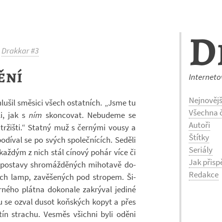
D
Drakkar #3
ění
Interneto
Nejnovějš
­hlu­šil smě­sici všech ostat­ních. „Jsme tu
Všechna č
i, jak s
ním
skon­co­vat. Ne­bu­deme se
Autoři
r­žišti.“ Statný muž s čer­nými vousy a
Štítky
dí­val se po svých spo­leč­ní­cích. Se­děli
Seriály
 kaž­dým z nich stál cí­nový pohár více či
Jak přisp
o­stavy shro­máž­dě­ných mi­ho­tavě do­
Redakce
vých lamp, za­vě­še­ných pod stro­pem. Ši­
­ného plátna do­ko­nale za­krý­val je­diné
u se ozval dusot koň­ských kopyt a přes
stín stra­chu. Vesměs všichni byli oděni