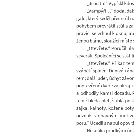
„Jsou tu!“ Vy­pískl kdos
„Vam­pýři…“ dodal další
gald, který seděl přes stůl na
po­hy­bem pře­vrá­til stůl a z
pra­vici se vrh­nul k oknu, a
že­nou blánu, slou­žící místo 
„Ote­vřete.“ Po­ru­čil 
se­ve­rák. Spo­leč­níci se stáh
„Ote­vřete.“ Pří­kaz ten
vzá­pětí spl­něn. Dunivá rán
rem; další úder, úchyt zá­vory
po­o­tevřené dveře za okraj, ne
a od­ho­dily kamsi do­zadu. 
telně bledá pleť, štíhlá po­s
zajka, kalhoty, ko­žené boty
od­znak s ohav­ným mo­ti­ve
poru.“ Uce­dil s napůl opo­vrž
Ně­ko­lika prud­kými úde