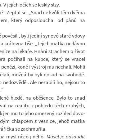
 V je­jích očích se leskly slzy.
o?“ Ze­ptal se. „Snad ne kvůli těm dvěma
nem, který od­po­slou­chal od pánů na
po­vě­sili, byli je­diní sy­nové staré vdovy
sla krá­lovna tiše. „Je­jich matka ne­dávno
e­níze na lé­kaře. Hnáni stra­chem o život
ra po­čí­hali na kupce, který se vra­cel
pe­nězi, koně i vý­stroj mu ne­chali. Mohli
ě­lali, možná by byli dosud na svo­bodě.
 ne­do­zvě­děl. Ale ne­za­bili ho, nejsou to
.“
­leně hle­děl na obě­šence. Bylo to snad
­val na re­a­litu z po­hledu těch dru­hých,
jak jen mu to jeho ome­zený roz­hled do­vo­
hudým chlap­cem z ves­nice, jehož matka
á­řička se za­chmu­řila.
na mysl něco ji­ného.
Musel je od­sou­dit