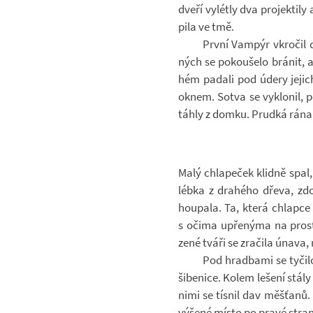
dveří vy­létly dva pro­jek­tily
pila ve tmě.
První Vam­pýr vkro­čil d
ných se po­kou­šelo brá­nit, 
hém pa­dali pod údery je­jic
oknem. Sotva se vy­klo­nil,
táhly z domku. Prudká rána d
Malý chla­pe­ček klidně spal,
lébka z dra­hého dřeva, zdo­
hou­pala. Ta, která chlapce 
s očima upře­nýma na pro­st
zené tváři se zra­čila únava, 
Pod hradbami se ty­čilo
ši­be­nice. Kolem le­šení stál
nimi se tís­nil dav měš­ťanů.
vý­šené místo po pravé stra