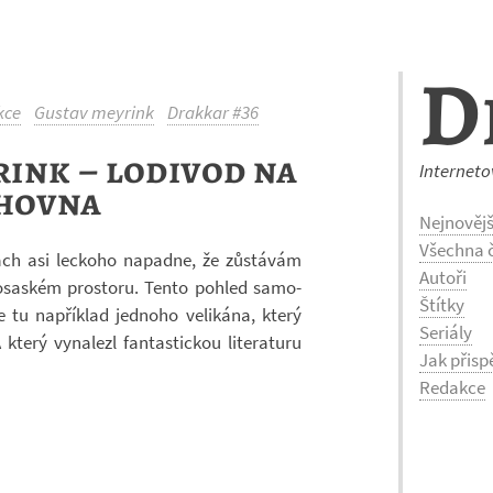
D
kce
Gustav meyrink
Drakkar #36
ink – lodivod na
Interneto
hovna
Nejnovějš
Všechna č
­kách asi lec­koho na­padne, že zů­stá­vám
Autoři
lo­sas­kém pro­storu. Tento po­hled sa­mo­
Štítky
u na­pří­klad jed­noho ve­li­kána, který
Seriály
erý vy­na­lezl fan­tas­tic­kou li­te­ra­turu
Jak přisp
Redakce