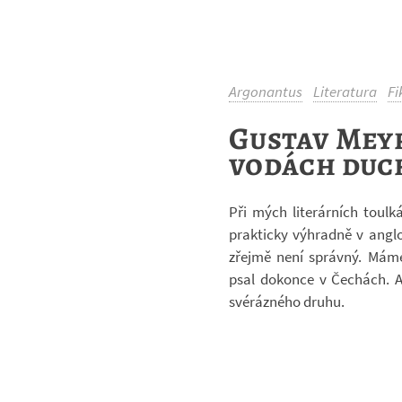
Argonantus
Literatura
Fi
Gustav Meyr
vodách duc
Při mých li­te­rár­ních toul
prak­ticky vý­hradně v an­g­
zřejmě není správný. Máme t
psal do­konce v Če­chách. A kt
své­ráz­ného druhu.