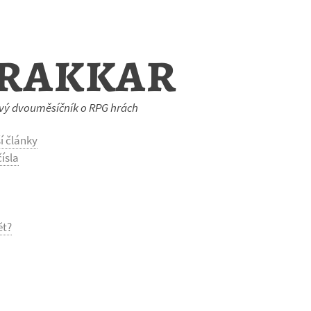
rakkar
vý dvouměsíčník o RPG hrách
í články
ísla
ět?