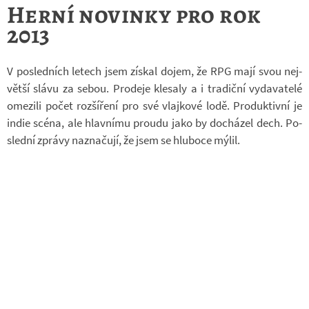
Herní novinky pro rok
2013
V po­sled­ních le­tech jsem zís­kal dojem, že RPG mají svou nej­
větší slávu za sebou. Pro­deje kle­saly a i tra­diční vy­da­va­telé
ome­zili počet roz­ší­ření pro své vlaj­kové lodě. Pro­duk­tivní je
indie scéna, ale hlav­nímu proudu jako by do­chá­zel dech. Po­
slední zprávy na­zna­čují, že jsem se hlu­boce mýlil.