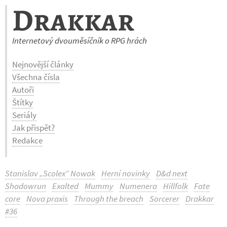
Drakkar
Internetový dvouměsíčník o RPG hrách
Nejnovější články
Všechna čísla
Autoři
Štítky
Seriály
Jak přispět?
Redakce
Stanislav „Scolex“ Nowak
Herní novinky
D&d next
Shadowrun
Exalted
Mummy
Numenera
Hillfolk
Fate
core
Nova praxis
Through the breach
Sorcerer
Drakkar
#36