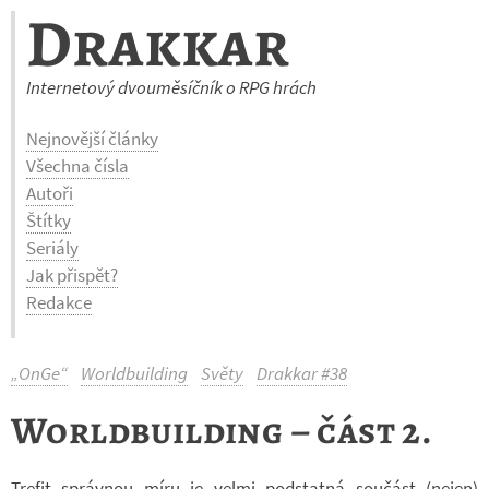
Drakkar
Internetový dvouměsíčník o RPG hrách
Nejnovější články
Všechna čísla
Autoři
Štítky
Seriály
Jak přispět?
Redakce
„OnGe“
Worldbuilding
Světy
Drakkar #38
Worldbuilding – část 2.
Tre­fit správ­nou míru je velmi pod­statná sou­část (nejen)