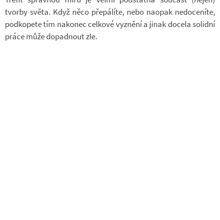
tvorby světa. Když něco pře­pá­líte, nebo na­o­pak ne­do­ce­níte,
pod­ko­pete tím na­ko­nec cel­kové vy­znění a jinak do­cela so­lidní
práce může do­pad­nout zle.