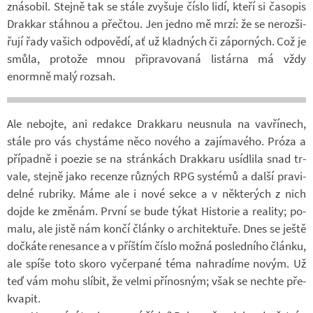
zná­so­bil. Stejně tak se stále zvy­šuje číslo lidí, kteří si ča­so­pis
Drak­kar stáh­nou a pře­čtou. Jen jedno mě mrzí: že se ne­roz­ši­
řují řady va­šich od­po­vědí, ať už klad­ných či zá­por­ných. Což je
smůla, pro­tože mnou při­pra­vo­vaná listárna má vždy
enormně malý roz­sah.
Ale ne­bojte, ani re­dakce Drak­karu ne­u­snula na vav­ří­nech,
stále pro vás chys­táme něco no­vého a za­jí­ma­vého. Próza a
pří­padně i po­ezie se na strán­kách Drak­karu usíd­lila snad tr­
vale, stejně jako re­cenze růz­ných RPG sys­témů a další pra­vi­
delné rubriky. Máme ale i nové sekce a v ně­kte­rých z nich
dojde ke změ­nám. První se bude týkat His­to­rie a re­a­lity; po­
malu, ale jistě nám končí články o ar­chi­tek­tuře. Dnes se ještě
do­čkáte re­ne­sance a v příš­tím číslo možná po­sled­ního článku,
ale spíše toto skoro vy­čer­pané téma na­hra­díme novým. Už
teď vám mohu slí­bit, že velmi pří­nos­ným; však se nechte pře­
kva­pit.