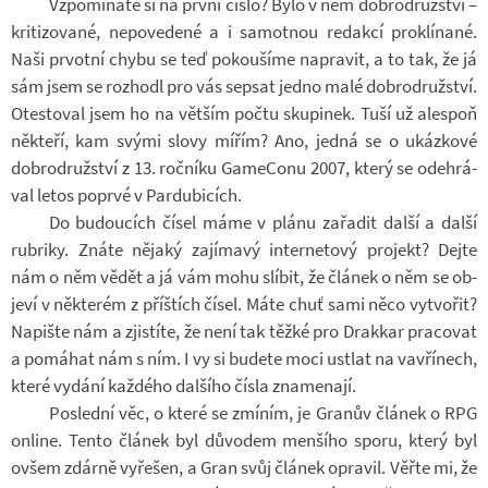
Vzpo­mí­náte si na první číslo? Bylo v něm dob­ro­druž­ství –
kri­ti­zo­vané, ne­po­ve­dené a i sa­mot­nou re­dakcí pro­klí­nané.
Naši pr­votní chybu se teď po­kou­šíme na­pra­vit, a to tak, že já
sám jsem se roz­hodl pro vás se­psat jedno malé dob­ro­druž­ství.
Otes­to­val jsem ho na vět­ším počtu sku­pi­nek. Tuší už ale­spoň
ně­kteří, kam svými slovy mířím? Ano, jedná se o ukáz­kové
dob­ro­druž­ství z 13. roč­níku Ga­me­Conu 2007, který se ode­hrá­
val letos po­prvé v Par­du­bi­cích.
Do bu­dou­cích čísel máme v plánu za­řa­dit další a další
rubriky. Znáte ně­jaký za­jí­mavý in­ter­ne­tový pro­jekt? Dejte
nám o něm vědět a já vám mohu slí­bit, že člá­nek o něm se ob­
jeví v ně­kte­rém z příš­tích čísel. Máte chuť sami něco vy­tvo­řit?
Na­pište nám a zjis­títe, že není tak těžké pro Drak­kar pra­co­vat
a po­má­hat nám s ním. I vy si bu­dete moci ustlat na vav­ří­nech,
které vy­dání kaž­dého dal­šího čísla zna­me­nají.
Po­slední věc, o které se zmí­ním, je Gra­nův člá­nek o RPG
on­line. Tento člá­nek byl dů­vo­dem men­šího sporu, který byl
ovšem zdárně vy­ře­šen, a Gran svůj člá­nek opra­vil. Věřte mi, že