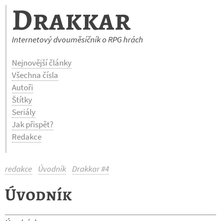
Drakkar
Internetový dvouměsíčník o RPG hrách
Nejnovější články
Všechna čísla
Autoři
Štítky
Seriály
Jak přispět?
Redakce
redakce
Úvodník
Drakkar #4
Úvodník