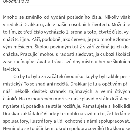
Úvodní slovo
Mnoho se změ­nilo od vy­dání po­sled­ního čísla. Ni­ko­liv však
v re­dakci Drak­karu, ale v na­šich osob­ních ži­vo­tech. Možná je
to tím, že třetí číslo vy­chá­zelo 1. srpna a toto, čtvrté číslo, vy­
chází 8. října. Září, po­dobně jako čer­ven, je pro mnohé zlo­mo­
vým mě­sí­cem. Ško­lou po­vin­ným totiž v září za­číná je­jich do­
cházka. Pra­cu­jící mohou s ra­dostí sle­do­vat, jak ubozí ško­lácí
zase za­čí­nají vstá­vat a trá­vit své dny místo u her ve škol­ních
la­vi­cích.
Co by to bylo za za­čá­tek úvod­níku, kdyby byl takhle pe­si­
mis­tický? To se snad ani ne­dělá. Drak­kar je tu a opět vám při­
náší ně­ko­lik de­sí­tek strá­nek za­jí­ma­vých a velmi čti­vých
článků. Na roz­bou­ře­ném moři se naše pla­vi­dlo stále drží. A ne­
mys­lete si, po­sádka se stále roz­ši­řuje. Pa­ma­tu­jete si kolik lidí
Drak­kar za­klá­dalo? Všude jste mohli na­ra­zit na to, že hle­dáme
spo­lu­au­tory, ilu­strá­tory a lidi ochotné s námi spo­lu­pra­co­vat.
Ne­mi­nulo se to účin­kem, okruh spo­lu­pra­cov­níků Drak­karu se