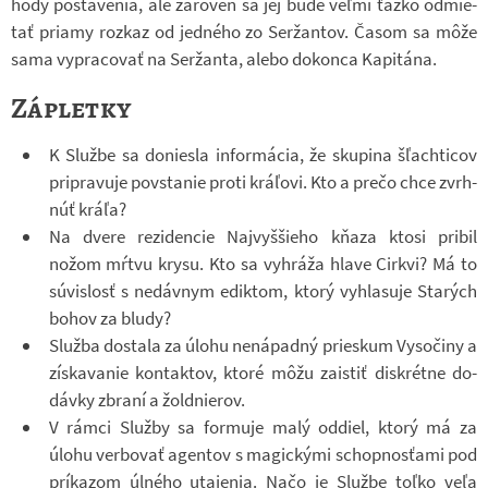
hody po­sta­ve­nia, ale zá­ro­veň sa jej bude veľmi ťažko od­mi­e­
tať pri­amy roz­kaz od jed­ného zo Ser­žan­tov. Časom sa môže
sama vy­pra­co­vať na Ser­žanta, alebo do­konca Ka­pi­tána.
Zápletky
K Službe sa do­niesla in­for­má­cia, že sku­pina šľach­ti­cov
pri­pra­vuje po­vsta­nie proti kráľovi. Kto a prečo chce zvrh­
núť kráľa?
Na dvere re­zi­den­cie Naj­vyššieho kňaza ktosi pri­bil
nožom mŕtvu krysu. Kto sa vy­hráža hlave Cirkvi? Má to
súvis­losť s ne­dáv­nym edik­tom, ktorý vy­hla­suje Sta­rých
bohov za bludy?
Služba do­stala za úlohu ne­ná­padný prieskum Vy­so­činy a
zís­ka­va­nie kon­tak­tov, ktoré môžu za­is­tiť dis­krétne do­
dávky zbraní a žold­nie­rov.
V rámci Služby sa for­muje malý od­diel, ktorý má za
úlohu ver­bo­vať agen­tov s ma­gic­kými schop­nos­ťami pod
prí­ka­zom úl­ného uta­je­nia. Načo je Službe toľko veľa