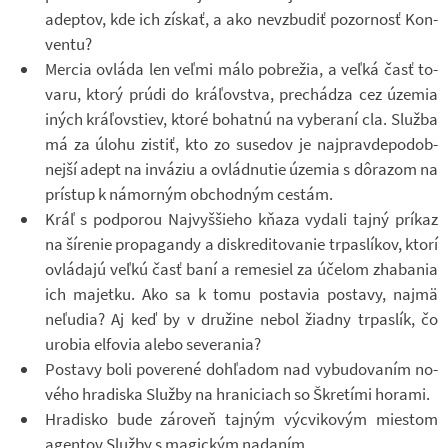
adep­tov, kde ich zís­kať, a ako ne­vzbu­diť po­zor­nosť Kon­
ventu?
Mer­cia ovláda len veľmi málo po­bre­žia, a veľká časť to­
varu, ktorý prúdi do kráľov­stva, pre­chá­dza cez úze­mia
iných kráľovstiev, ktoré bo­hatnú na vy­be­raní cla. Služba
má za úlohu zis­tiť, kto zo suse­dov je naj­prav­de­po­dob­
nejší adept na in­vá­ziu a ovlád­nu­tie úze­mia s dôrazom na
prístup k ná­mor­ným ob­chod­ným cestám.
Kráľ s pod­po­rou Naj­vyššieho kňaza vy­dali tajný prí­kaz
na ší­re­nie pro­pa­gandy a dis­kre­di­to­va­nie tr­pas­lí­kov, ktorí
ovlá­dajú veľkú časť baní a re­me­siel za úče­lom zha­ba­nia
ich ma­jetku. Ako sa k tomu po­sta­via po­stavy, najmä
neľudia? Aj keď by v dru­žine nebol ži­a­dny tr­pas­lík, čo
uro­bia el­fo­via alebo se­ve­ra­nia?
Po­stavy boli po­ve­rené dohľadom nad vy­bu­do­va­ním no­
vého hra­diska Služby na hra­ni­ci­ach so Škre­tími ho­rami.
Hra­disko bude zá­ro­veň taj­ným vý­cvi­ko­vým mies­tom
agen­tov Služby s ma­gic­kým na­da­ním.