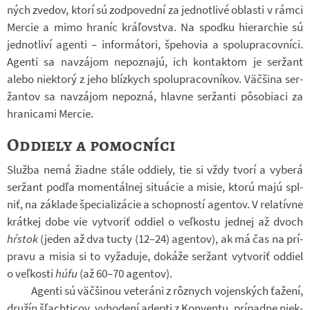
ných zve­dov, ktorí sú zod­po­vední za jed­not­livé ob­lasti v rámci
Mer­cie a mimo hra­níc kráľov­stva. Na spodku hi­e­rar­chie sú
jed­not­liví agenti – in­for­má­tori, špe­ho­via a spo­lu­pra­cov­níci.
Agenti sa na­vzá­jom ne­po­znajú, ich kon­tak­tom je ser­žant
alebo niek­torý z jeho blíz­kych spo­lu­pra­cov­ní­kov. Väčšina ser­
žan­tov sa na­vzá­jom ne­po­zná, hlavne ser­žanti pôso­bi­aci za
hra­ni­cami Mer­cie.
Oddiely a pomocníci
Služba nemá ži­a­dne stále od­diely, tie si vždy tvorí a vy­berá
ser­žant podľa mo­men­tál­nej si­tu­á­cie a misie, ktorú majú spl­
niť, na zá­klade špe­ci­a­li­zá­cie a schop­ností agen­tov. V re­la­tívne
krát­kej dobe vie vy­tvo­riť od­diel o veľkostu jed­nej až dvoch
hŕstok
(jeden až dva tucty (12–24) agen­tov), ak má čas na prí­
pravu a misia si to vy­ža­duje, do­káže ser­žant vy­tvo­riť od­diel
o veľkosti
húfu
(až 60–70 agen­tov).
Agenti sú väčši­nou ve­te­ráni z rôznych vo­jen­ských ťa­žení,
dru­žín šľach­ti­cov, vy­ho­dení adepti z Kon­ventu, prí­padne niek­