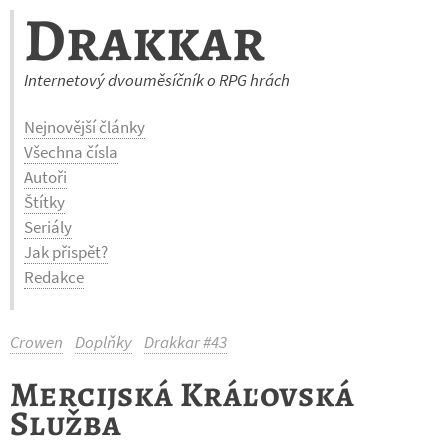
Drakkar
Internetový dvouměsíčník o RPG hrách
Nejnovější články
Všechna čísla
Autoři
Štítky
Seriály
Jak přispět?
Redakce
Crowen
Doplňky
Drakkar #43
Mercijská Kráľovská
Služba