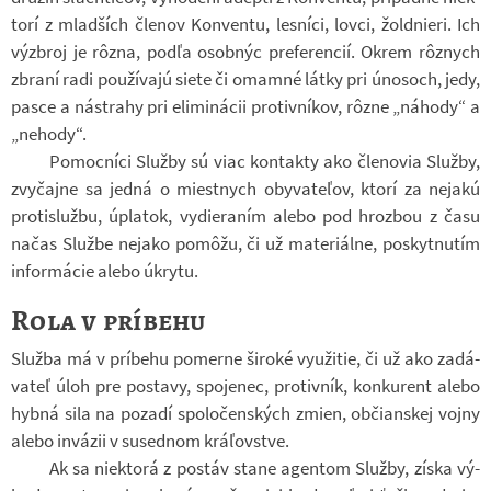
torí z mlad­ších čle­nov Kon­ventu, les­níci, lovci, žold­nieri. Ich
vý­zbroj je rôzna, podľa osob­nýc pre­fe­ren­cií. Okrem rôznych
zbraní radi po­u­ží­vajú siete či omamné látky pri úno­soch, jedy,
pasce a ná­strahy pri eli­mi­ná­cii pro­tiv­ní­kov, rôzne „ná­hody“ a
„ne­hody“.
Po­moc­níci Služby sú viac kon­takty ako čle­no­via Služby,
zvy­čajne sa jedná o miest­nych oby­vateľov, ktorí za nejakú
pro­ti­službu, úpla­tok, vy­die­ra­ním alebo pod hroz­bou z času
načas Službe nejako pomôžu, či už ma­te­ri­álne, po­skyt­nu­tím
in­for­má­cie alebo úkrytu.
Rola v príbehu
Služba má v prí­behu po­merne ši­roké vy­u­ži­tie, či už ako za­dá­
vateľ úloh pre po­stavy, spo­je­nec, pro­tiv­ník, kon­ku­rent alebo
hybná sila na po­zadí spo­lo­čen­ských zmien, ob­či­an­skej vojny
alebo in­vá­zii v sused­nom kráľov­stve.
Ak sa niek­torá z po­stáv stane agen­tom Služby, získa vý­