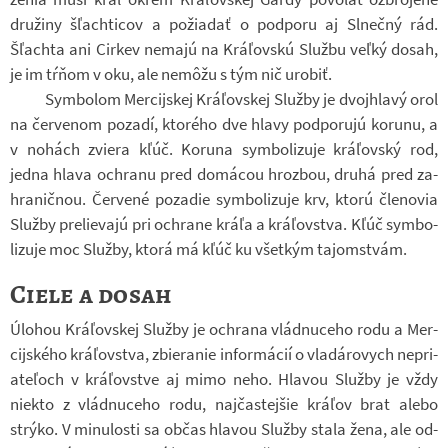
dru­žiny šľach­ti­cov a po­ži­a­dať o pod­poru aj Sl­nečný rád.
Šľachta ani Cir­kev ne­majú na Kráľovskú Službu veľký dosah,
je im tŕňom v oku, ale nemôžu s tým nič uro­biť.
Sym­bo­lom Mer­cij­skej Kráľov­skej Služby je dvoj­hlavý orol
na čer­ve­nom po­zadí, kto­rého dve hlavy pod­po­rujú ko­runu, a
v no­hách zviera kľúč. Ko­runa sym­bo­li­zuje kráľovský rod,
jedna hlava ochranu pred do­má­cou hroz­bou, druhá pred za­
hra­nič­nou. Čer­vené po­za­die sym­bo­li­zuje krv, ktorú čle­no­via
Služby pre­lie­vajú pri ochrane kráľa a kráľov­stva. Kľúč sym­bo­
li­zuje moc Služby, ktorá má kľúč ku všet­kým ta­jom­stvám.
Ciele a dosah
Úlo­hou Kráľov­skej Služby je ochrana vlád­nu­ceho rodu a Mer­
cij­ského kráľov­stva, zbie­ra­nie in­for­má­cií o vla­dá­ro­vych ne­pri­
ateľoch v kráľov­stve aj mimo neho. Hla­vou Služby je vždy
niekto z vlád­nu­ceho rodu, naj­čas­tej­šie kráľov brat alebo
strýko. V mi­nu­losti sa občas hla­vou Služby stala žena, ale od­