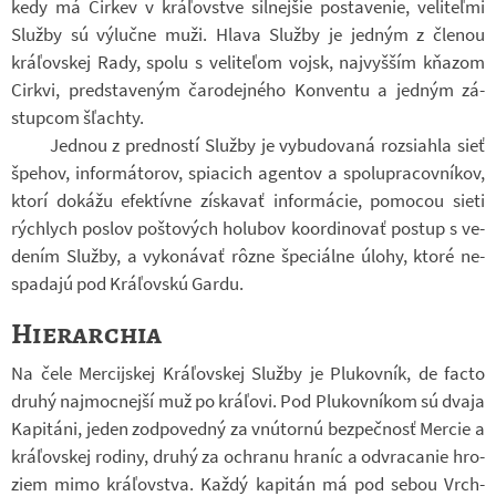
kedy má Cir­kev v kráľov­stve sil­nej­šie po­sta­ve­nie, ve­liteľmi
Služby sú vý­lučne muži. Hlava Služby je jed­ným z čle­nou
kráľov­skej Rady, spolu s ve­liteľom vojsk, naj­vyš­ším kňa­zom
Cirkvi, pred­sta­ve­ným ča­ro­dej­ného Kon­ventu a jed­ným zá­
stup­com šľachty.
Jed­nou z pred­ností Služby je vy­bu­do­vaná roz­si­ahla sieť
špe­hov, in­for­má­to­rov, spi­a­cich agen­tov a spo­lu­pra­cov­ní­kov,
ktorí do­kážu efek­tívne zís­ka­vať in­for­má­cie, po­mo­cou sieti
rýchlych po­slov poš­to­vých ho­lu­bov ko­or­di­no­vať po­stup s ve­
de­ním Služby, a vy­ko­ná­vať rôzne špe­ci­álne úlohy, ktoré ne­
spa­dajú pod Kráľovskú Gardu.
Hierarchia
Na čele Mer­cij­skej Kráľov­skej Služby je Plu­kov­ník, de facto
druhý najmoc­nejší muž po kráľovi. Pod Plu­kov­ní­kom sú dvaja
Ka­pi­táni, jeden zod­po­vedný za vn­útornú bez­peč­nosť Mer­cie a
kráľov­skej ro­diny, druhý za ochranu hra­níc a od­vra­ca­nie hro­
ziem mimo kráľov­stva. Každý ka­pi­tán má pod sebou Vrch­