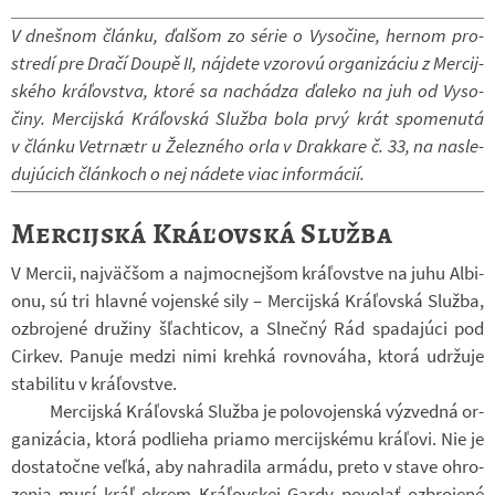
V dneš­nom článku, ďal­šom zo série o Vy­so­čine, her­nom pro­
stredí pre Dračí Doupě II, ná­jdete vzo­rovú or­ga­ni­zá­ciu z Mer­cij­
ského kráľov­stva, ktoré sa na­chá­dza ďa­leko na juh od Vy­so­
činy. Mer­cij­ská Kráľovská Služba bola prvý krát spo­me­nutá
v článku Vetrnætr u Že­lez­ného orla v Drak­kare č. 33, na na­sle­
duj­úcich člán­koch o nej ná­dete viac in­for­má­cií.
Mercijská Kráľovská Služba
V Mer­cii, najväčšom a najmoc­nej­šom kráľov­stve na juhu Al­bi­
onu, sú tri hlavné vo­jen­ské sily – Mer­cij­ská Kráľovská Služba,
oz­bro­jené dru­žiny šľach­ti­cov, a Sl­nečný Rád spa­daj­úci pod
Cir­kev. Pa­nuje medzi nimi krehká rov­no­váha, ktorá udr­žuje
sta­bi­litu v kráľov­stve.
Mer­cij­ská Kráľovská Služba je po­lo­vo­jen­ská vý­zvedná or­
ga­ni­zá­cia, ktorá pod­lieha pri­amo mer­cij­skému kráľovi. Nie je
do­sta­točne veľká, aby na­hra­dila ar­mádu, preto v stave ohro­
ze­nia musí kráľ okrem Kráľov­skej Gardy po­vo­lať oz­bro­jené