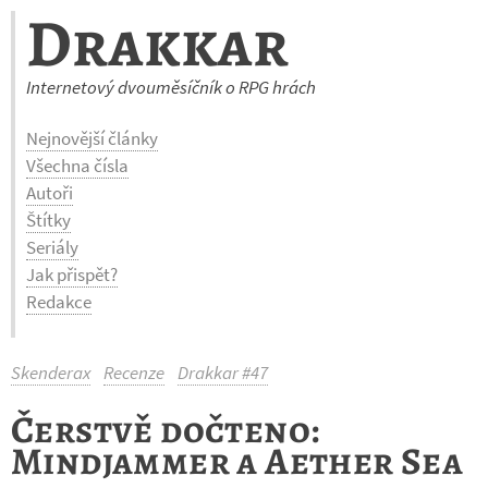
Drakkar
Internetový dvouměsíčník o RPG hrách
Nejnovější články
Všechna čísla
Autoři
Štítky
Seriály
Jak přispět?
Redakce
Skenderax
Recenze
Drakkar #47
Čerstvě dočteno:
Mindjammer a Aether Sea