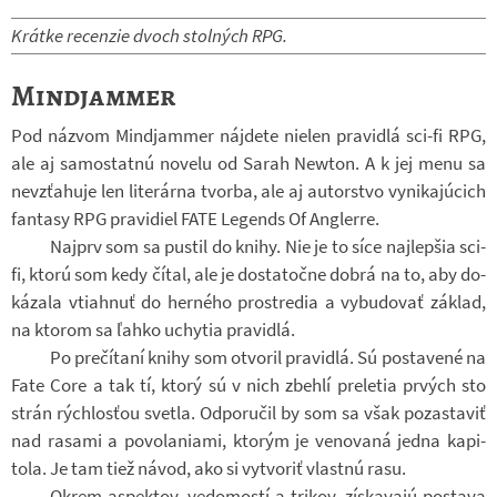
Krátke re­cen­zie dvoch stol­ných RPG.
Mindjammer
Pod ná­zvom Min­d­ja­m­mer ná­jdete nie­len pra­vi­dlá sci-​fi RPG,
ale aj sa­mo­statnú no­velu od Sarah New­ton. A k jej menu sa
ne­vzťa­huje len li­te­rárna tvorba, ale aj au­tor­stvo vy­ni­kaj­úcich
fan­tasy RPG pra­vi­diel FATE Le­gends Of An­glerre.
Naj­prv som sa pus­til do knihy. Nie je to síce naj­lep­šia sci-​
fi, ktorú som kedy čítal, ale je do­sta­točne dobrá na to, aby do­
ká­zala vti­ahnuť do her­ného pro­stre­dia a vy­bu­do­vať zá­klad,
na kto­rom sa ľahko uchy­tia pra­vi­dlá.
Po pre­čí­taní knihy som ot­vo­ril pra­vi­dlá. Sú po­sta­vené na
Fate Core a tak tí, ktorý sú v nich zbehlí pre­le­tia pr­vých sto
strán rých­los­ťou svetla. Od­po­ru­čil by som sa však po­za­sta­viť
nad ra­sami a po­vo­la­ni­ami, kto­rým je ve­no­vaná jedna ka­pi­
tola. Je tam tiež návod, ako si vy­tvo­riť vlastnú rasu.
Okrem aspek­tov, ve­do­mostí a tri­kov, zís­ka­vajú po­stava