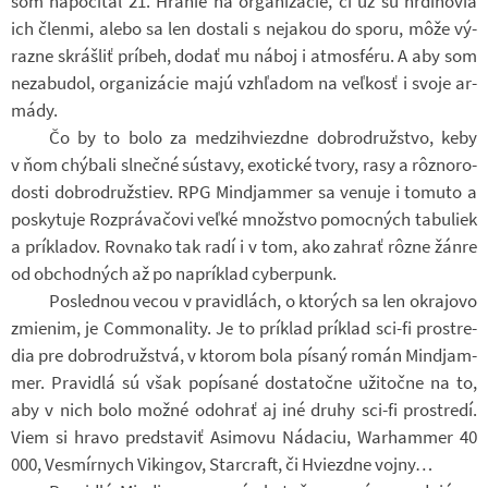
som na­po­čí­tal 21. Hra­nie na or­ga­ni­zá­cie, či už sú hr­di­no­via
ich čle­nmi, alebo sa len do­stali s neja­kou do sporu, môže vý­
razne skrášliť prí­beh, dodať mu náboj i at­mo­sféru. A aby som
ne­za­bu­dol, or­ga­ni­zá­cie majú vzhľadom na veľkosť i svoje ar­
mády.
Čo by to bolo za med­zihviezdne dob­ro­druž­stvo, keby
v ňom chý­bali sl­nečné sústavy, exo­tické tvory, rasy a rôzno­ro­
do­sti dob­ro­druž­stiev. RPG Min­d­ja­m­mer sa ve­nuje i to­muto a
po­sky­tuje Roz­prá­va­čovi veľké množ­stvo po­moc­ných ta­bu­liek
a prí­kla­dov. Rov­nako tak radí i v tom, ako za­hrať rôzne žánre
od ob­chod­ných až po na­prí­klad cyber­punk.
Po­sled­nou vecou v pra­vi­dlách, o kto­rých sa len okra­jovo
zmi­e­nim, je Com­mo­na­lity. Je to prí­klad prí­klad sci-​fi pro­stre­
dia pre dob­ro­druž­stvá, v kto­rom bola pí­saný román Min­d­ja­m­
mer. Pra­vi­dlá sú však po­pí­sané do­sta­točne uži­točne na to,
aby v nich bolo možné odo­hrať aj iné druhy sci-​fi pro­stredí.
Viem si hravo pred­sta­viť Asi­movu Ná­da­ciu, War­ha­m­mer 40
000, Vesmír­nych Vi­kin­gov, Star­craft, či Hviezdne vojny…