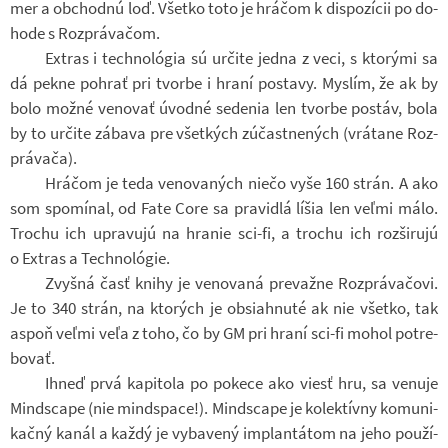
mer a ob­chodnú loď. Všetko toto je hrá­čom k dis­po­zí­cii po do­
hode s Roz­prá­va­čom.
Ex­tras i tech­no­ló­gia sú ur­čite jedna z veci, s kto­rými sa
dá pekne po­hrať pri tvorbe i hraní po­stavy. Mys­lím, že ak by
bolo možné ve­no­vať úvodné se­de­nia len tvorbe po­stáv, bola
by to ur­čite zá­bava pre všet­kých zú­čast­ne­ných (vrátane Roz­
prá­vača).
Hrá­čom je teda ve­no­va­ných niečo vyše 160 strán. A ako
som spo­mí­nal, od Fate Core sa pra­vi­dlá líšia len veľmi málo.
Tro­chu ich upra­vujú na hra­nie sci-​fi, a tro­chu ich roz­ši­rujú
o Ex­tras a Tech­no­ló­gie.
Zvyšná časť knihy je ve­no­vaná pre­važne Roz­prá­va­čovi.
Je to 340 strán, na kto­rých je ob­si­ahnuté ak nie všetko, tak
aspoň veľmi veľa z toho, čo by GM pri hraní sci-​fi mohol po­tre­
bo­vať.
Ihneď prvá ka­pi­tola po po­kece ako viesť hru, sa ve­nuje
Mind­s­cape (nie mind­space!). Mind­s­cape je ko­lek­tívny ko­mu­ni­
kačný kanál a každý je vy­ba­vený im­plan­tá­tom na jeho po­u­ží­