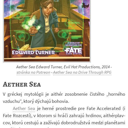
Ae­ther Sea Ed­ward Tur­ner, Evil Hat Pro­ducti­ons, 2014 -
stránka na Pa­t­reon
-
Ae­ther Sea na Drive Through RPG
Aether Sea
V gréc­kej my­to­ló­gii je ai­thér zo­sob­ne­nie čis­tého „hor­ného
vzdu­chu“, ktorý dý­chajú bo­ho­via.
Ae­ther Sea
je herné pro­stre­die pre Fate Ac­ce­le­ra­ted (i
Fate Roz­cestí), v kto­rom si hráči za­hrajú hr­di­nov, ai­thé­r­plav­
cov, ktorú ces­tujú a za­ží­vajú dob­ro­druž­stvá medzi pla­né­tami