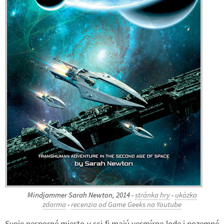
Min­d­ja­m­mer Sarah New­ton, 2014 -
stránka hry
-
ukázka
zdarma
-
re­cen­zia od Game Geeks na You­tube
Svoje ne­sporné miesto v sci-​fi majú vesmírne lode i po­zemné