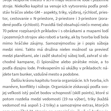
stroje. Niekoľko ka­pi­tol sa ve­nuje ich vy­tvo­re­niu podľa pred­
stáv hrá­čov alebo GM – aspekty, triky, vý­zbroj, rých­losť, pries­
tor, ces­to­va­nie v N-​priestore, 2-​priestore i 3-​priestore (zo­ra­
dené podľa rých­losti). Pra­vi­dlá tiež ob­sa­hujú niečo menej ako
70 pekne rozpí­sa­ných prí­kla­dov i s ob­ráz­kami a ma­pami lodí
i po­zem­ných stro­jov ako ro­boti a tanky, ak by tvorba lodí bola
mimo hráč­ske zá­ujmy. Sa­mozrej­mos­ťou je i popis sú­boja
medzi nimi. Takto má dru­žina nie­len mož­nosť sa pre­viesť
medzi pla­né­tami, ale i zažiť sku­točný súboj lodí, za­hrať si ob­
chodné kam­pane, či špi­o­nážne alebo pi­rát­ske misie, a to
podľa di­za­jnu lode. Prekva­pe­ním sú ukážky v prí­kla­doch: ná­
jdete tam bun­ker, vzdušné mesto a po­dobne.
Ďal­šiu krásnu ka­pi­tolu tvo­ria or­ga­ni­zá­cie. Ich tvorba, ich
ma­né­vre, kon­flikty i sú­boje. Or­ga­ni­zá­cie zís­ka­vajú podľa svo­
jej veľkosti istý počet bodov schop­ností (skill points), ktoré si
potom roz­de­lia medzi ve­do­mosti (19 na výber), triky (každá
ve­do­mosť má aspoň 1–2 triky) a sa­mozrejme ex­tras, kto­rých