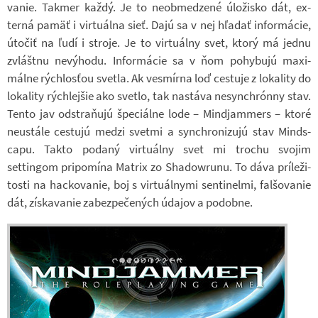
va­nie. Takmer každý. Je to ne­ob­med­zené úlo­žisko dát, ex­
terná pamäť i vir­tu­álna sieť. Dajú sa v nej hľadať in­for­má­cie,
úto­čiť na ľudí i stroje. Je to vir­tu­álny svet, ktorý má jednu
zvláštnu ne­vý­hodu. In­for­má­cie sa v ňom po­hy­bujú ma­xi­
málne rých­los­ťou svetla. Ak vesmírna loď ces­tuje z lo­ka­lity do
lo­ka­lity rých­lej­šie ako svetlo, tak na­stáva ne­syn­chrónny stav.
Tento jav od­stra­ňujú špe­ci­álne lode – Min­d­ja­m­mers – ktoré
ne­u­stále ces­tujú medzi svetmi a syn­chro­ni­zujú stav Mind­s­
capu. Takto po­daný vir­tu­álny svet mi tro­chu svo­jim
settingom pri­po­mína Ma­t­rix zo Sha­dowrunu. To dáva prí­le­ži­
tosti na hac­ko­va­nie, boj s vir­tu­ál­nymi sen­ti­nelmi, fal­šo­va­nie
dát, zís­ka­va­nie za­bez­pe­če­ných úda­jov a po­dobne.