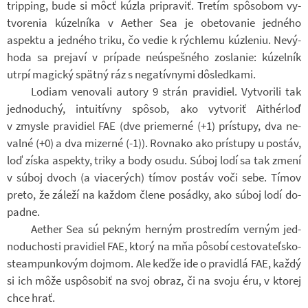
tripping, bude si môcť kúzla pri­pra­viť. Tretím spôsobom vy­
tvo­re­nia kúzel­níka v Ae­ther Sea je obe­to­va­nie jed­ného
aspektu a jed­ného triku, čo vedie k rýchlemu kúzle­niu. Ne­vý­
hoda sa prejaví v prí­pade ne­ú­speš­ného zo­sla­nie: kúzel­ník
utrpí ma­gický spätný ráz s ne­ga­tív­nymi dôsled­kami.
Lo­diam ve­no­vali au­tory 9 strán pra­vi­diel. Vy­tvo­rili tak
jed­no­du­chý, in­tu­i­tívny spôsob, ako vy­tvo­riť Ai­thé­r­loď
v zmysle pra­vi­diel FAE (dve pri­e­merné (+1) prístupy, dva ne­
valné (+0) a dva mi­zerné (-1)). Rov­nako ako prístupy u po­stáv,
loď získa aspekty, triky a body osudu. Súboj lodí sa tak zmení
v súboj dvoch (a vi­a­ce­rých) tímov po­stáv voči sebe. Tímov
preto, že zá­leží na kaž­dom člene po­sádky, ako súboj lodí do­
padne.
Ae­ther Sea sú pek­ným her­ným pro­stre­dím ver­ným jed­
no­du­chosti pra­vi­diel FAE, ktorý na mňa pôsobí ces­to­vateľsko-​
steampunkovým do­jmom. Ale keďže ide o pra­vi­dlá FAE, každý
si ich môže uspôsobiť na svoj obraz, či na svoju éru, v kto­rej
chce hrať.