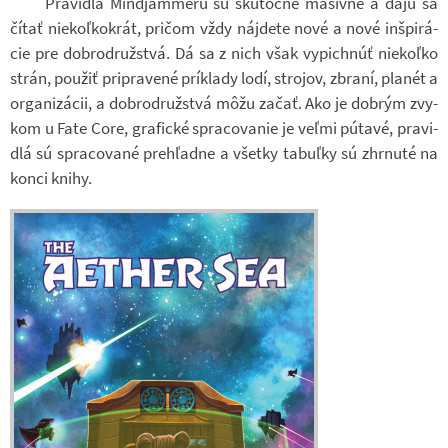
Pra­vi­dlá Min­d­ja­m­meru sú sku­točne ma­sívne a dajú sa
čítať niekoľko­krát, pri­čom vždy ná­jdete nové a nové inšpi­rá­
cie pre dob­ro­druž­stvá. Dá sa z nich však vy­pich­núť niekoľko
strán, po­u­žiť pri­pra­vené prí­klady lodí, stro­jov, zbraní, pla­nét a
or­ga­ni­zá­cii, a dob­ro­druž­stvá môžu začať. Ako je dob­rým zvy­
kom u Fate Core, gra­fické spra­co­va­nie je veľmi pútavé, pra­vi­
dlá sú spra­co­vané prehľadne a všetky tabuľky sú zhr­nuté na
konci knihy.