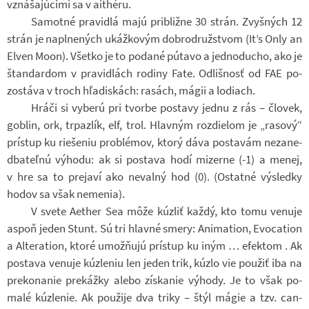
vznášaj­úcimi sa v ai­théru.
Sa­motné pra­vi­dlá majú pri­bližne 30 strán. Zvyšných 12
strán je na­pl­ne­ných ukáž­ko­vým dob­ro­druž­stvom (It’s Only an
Elven Moon). Všetko je to po­dané pútavo a jed­no­du­cho, ako je
štan­dar­dom v pra­vi­dlách ro­diny Fate. Od­liš­nosť od FAE po­
zostáva v troch hľadis­kách: ra­sách, mágii a lo­di­ach.
Hráči si vy­berú pri tvorbe po­stavy jednu z rás – člo­vek,
go­b­lin, ork, tr­paz­lík, elf, trol. Hlav­ným roz­die­lom je „ra­sový“
prístup ku rie­še­niu pro­blé­mov, ktorý dáva po­sta­vám ne­za­ne­
dbateľnú vý­hodu: ak si po­stava hodí mi­zerne (-1) a menej,
v hre sa to prejaví ako ne­valný hod (0). (Ostatné vý­sledky
hodov sa však ne­me­nia).
V svete Ae­ther Sea môže kúz­liť každý, kto tomu ve­nuje
aspoň jeden Stunt. Sú tri hlavné smery: Ani­mation, Evo­cation
a Al­te­ration, ktoré umož­ňujú prístup ku iným … efek­tom . Ak
po­stava ve­nuje kúzle­niu len jeden trik, kúzlo vie po­u­žiť iba na
pre­ko­na­nie pre­kážky alebo zís­ka­nie vý­hody. Je to však po­
malé kúzle­nie. Ak po­u­žije dva triky – štýl mágie a tzv. can­