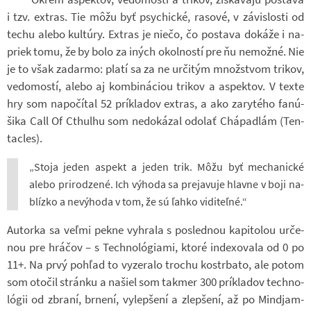
i tzv. ex­tras. Tie môžu byť psy­chické, ra­sové, v zá­vis­losti od
techu alebo kul­t­úry. Ex­tras je niečo, čo po­stava do­káže i na­
priek tomu, že by bolo za iných okol­ností pre ňu ne­možné. Nie
je to však za­darmo: platí sa za ne ur­či­tým množ­stvom tri­kov,
ve­do­mostí, alebo aj kom­bi­ná­ciou tri­kov a aspek­tov. V texte
hry som na­po­čí­tal 52 prí­kla­dov ex­tras, a ako za­ry­tého fa­n­ú­
šika Call Of Cthulhu som ne­do­ká­zal odo­lať Chá­padlám (Ten­
tacles).
„Stoja jeden aspekt a jeden trik. Môžu byť me­cha­nické
alebo pri­rod­zené. Ich vý­hoda sa preja­vuje hlavne v boji na­
blízko a ne­vý­hoda v tom, že sú ľahko vi­diteľné.“
Au­torka sa veľmi pekne vy­hrala s po­sled­nou ka­pi­to­lou ur­če­
nou pre hrá­čov – s Tech­no­ló­gi­ami, ktoré in­de­xo­vala od 0 po
11+. Na prvý pohľad to vy­ze­ralo tro­chu kostr­bato, ale potom
som oto­čil stránku a na­šiel som takmer 300 prí­kla­dov tech­no­
ló­gii od zbraní, br­není, vy­lep­šení a zlep­šení, až po Min­d­ja­m­