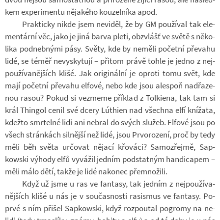
kem ex­pe­ri­mentu ně­ja­kého kou­zel­níka apod.
Prak­ticky nikde jsem ne­vi­děl, že by GM po­u­ží­val tak ele­
men­tární věc, jako je jiná barva pleti, ob­zvlášť ve světě s ně­ko­
lika pod­neb­nými pásy. Světy, kde by ne­měli po­četní pře­vahu
lidé, se téměř ne­vy­sky­tují – při­tom právě tohle je jedno z nej­
po­u­ží­va­něj­ších klišé. Jak ori­gi­nální je oproti tomu svět, kde
mají po­četní pře­vahu el­fové, nebo kde jsou ale­spoň nad­řa­ze­
nou rasou? Pokud si vez­meme pří­klad z Tol­ki­ena, tak tam si
král Thin­gol cenil své dcery Lúthien nad všechna elfí kní­žata,
kdežto smr­telné lidi ani ne­bral do svých slu­žeb. El­fové jsou po
všech strán­kách sil­nější než lidé, jsou Pr­vo­ro­zení, proč by tedy
měli běh světa ur­čo­vat ně­jací křo­váci? Sa­mo­zřejmě, Sap­
kowski vý­hody elfů vy­vá­žil jed­ním pod­stat­ným han­di­ca­pem –
měli málo dětí, takže je lidé na­ko­nec pře­mno­žili.
Když už jsme u ras ve fan­tasy, tak jed­ním z nej­po­u­ží­va­
něj­ších klišé u nás je v sou­čas­nosti ra­sis­mus ve fan­tasy. Po­
prvé s ním při­šel Sap­kowski, když roz­pou­tal po­gromy na ne­