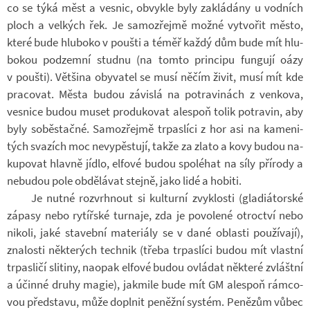
co se týká měst a ves­nic, ob­vykle byly za­klá­dány u vod­ních
ploch a vel­kých řek. Je sa­mo­zřejmě možné vy­tvo­řit město,
které bude hlu­boko v poušti a téměř každý dům bude mít hlu­
bo­kou pod­zemní studnu (na tomto prin­cipu fun­gují oázy
v poušti). Vět­šina oby­va­tel se musí něčím živit, musí mít kde
pra­co­vat. Města budou zá­vislá na po­tra­vi­nách z ven­kova,
ves­nice budou muset pro­du­ko­vat ale­spoň tolik po­tra­vin, aby
byly soběstačné. Sa­mo­zřejmě tr­pas­líci z hor asi na ka­me­ni­
tých sva­zích moc ne­vy­pěs­tují, takže za zlato a kovy budou na­
ku­po­vat hlavně jídlo, el­fové budou spo­lé­hat na síly pří­rody a
ne­bu­dou pole ob­dě­lá­vat stejně, jako lidé a ho­biti.
Je nutné roz­vrh­nout si kul­turní zvyk­losti (gla­di­á­tor­ské
zá­pasy nebo ry­tíř­ské tur­naje, zda je po­vo­lené ot­roc­tví nebo
ni­koli, jaké sta­vební ma­te­ri­ály se v dané ob­lasti po­u­ží­vají),
zna­losti ně­kte­rých tech­nik (třeba tr­pas­líci budou mít vlastní
tr­pas­ličí sli­tiny, na­o­pak el­fové budou ovlá­dat ně­které zvláštní
a účinné druhy magie), jakmile bude mít GM ale­spoň rám­co­
vou před­stavu, může do­pl­nit pe­něžní sys­tém. Pe­nězům vůbec