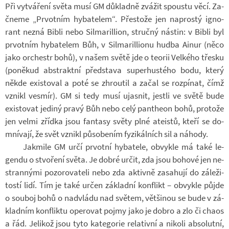
Při vy­tvá­ření světa musí GM dů­kladně zvá­žit spoustu věcí. Za­
čneme „Pr­vot­ním hy­ba­te­lem“. Přes­tože jen na­prostý ig­no­
rant nezná Bibli nebo Sil­ma­ril­lion, stručný ná­stin: v Bibli byl
pr­vot­ním hy­ba­te­lem Bůh, v Sil­ma­ril­li­onu hudba Ainur (něco
jako or­chestr bohů), v našem světě jde o te­o­rii Vel­kého třesku
(po­ně­kud abs­traktní před­stava su­per­hus­tého bodu, který
někde exis­to­val a poté se zhrou­til a začal se rozpí­nat, čímž
vznikl vesmír). GM si tedy musí ujas­nit, jestli ve světě bude
exis­to­vat je­diný pravý Bůh nebo celý pan­theon bohů, pro­tože
jen velmi zřídka jsou fan­tasy světy plné ate­istů, kteří se do­
mní­vají, že svět vznikl pů­so­be­ním fy­zi­kál­ních sil a ná­hody.
Jakmile GM určí pr­votní hy­ba­tele, ob­vykle má také le­
gendu o stvo­ření světa. Je dobré určit, zda jsou bo­hové jen ne­
stran­nými po­zo­ro­va­teli nebo zda ak­tivně za­sa­hují do zá­le­ži­
tostí lidí. Tím je také určen zá­kladní kon­flikt – ob­vykle půjde
o sou­boj bohů o nad­vládu nad svě­tem, vět­ši­nou se bude v zá­
klad­ním kon­fliktu ope­ro­vat pojmy jako je dobro a zlo či chaos
a řád. Je­li­kož jsou tyto ka­te­go­rie re­la­tivní a ni­koli ab­so­lutní,