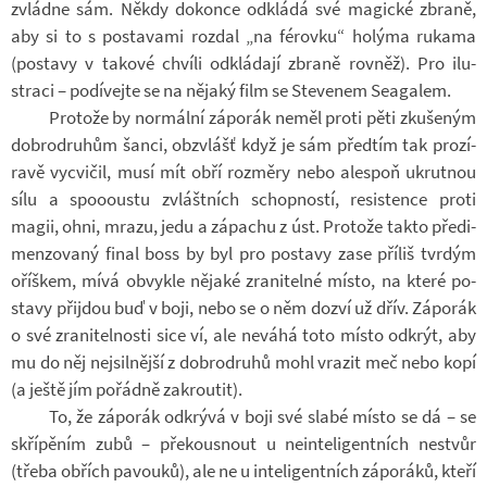
zvládne sám. Někdy do­konce od­kládá své ma­gické zbraně,
aby si to s po­sta­vami roz­dal „na fé­rovku“ ho­lýma rukama
(po­stavy v ta­kové chvíli od­klá­dají zbraně rov­něž). Pro ilu­
straci – po­dí­vejte se na ně­jaký film se Ste­ve­nem Se­a­ga­lem.
Pro­tože by nor­mální zá­po­rák neměl proti pěti zku­še­ným
dob­ro­dru­hům šanci, ob­zvlášť když je sám před­tím tak pro­zí­
ravě vy­cvi­čil, musí mít obří roz­měry nebo ale­spoň ukrut­nou
sílu a spo­o­oustu zvlášt­ních schop­ností, re­sis­tence proti
magii, ohni, mrazu, jedu a zá­pa­chu z úst. Pro­tože takto pře­di­
men­zo­vaný final boss by byl pro po­stavy zase pří­liš tvr­dým
oříš­kem, mívá ob­vykle ně­jaké zra­ni­telné místo, na které po­
stavy při­jdou buď v boji, nebo se o něm dozví už dřív. Zá­po­rák
o své zra­ni­tel­nosti sice ví, ale ne­váhá toto místo od­krýt, aby
mu do něj nej­sil­nější z dob­ro­druhů mohl vra­zit meč nebo kopí
(a ještě jím po­řádně za­krou­tit).
To, že zá­po­rák od­krývá v boji své slabé místo se dá – se
skří­pě­ním zubů – pře­kous­nout u ne­in­te­li­gent­ních ne­stvůr
(třeba ob­řích pa­vouků), ale ne u in­te­li­gent­ních zá­po­ráků, kteří