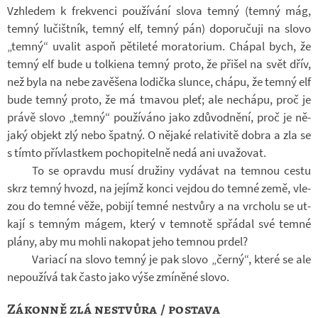
Vzhle­dem k frek­venci po­u­ží­vání slova temný (temný mág,
temný lu­čišt­ník, temný elf, temný pán) do­po­ru­čuji na slovo
„temný“ uva­lit aspoň pě­ti­leté mo­ra­to­rium. Chá­pal bych, že
temný elf bude u tol­ki­ena temný proto, že při­šel na svět dřív,
než byla na nebe za­vě­šena lo­dička slunce, chápu, že temný elf
bude temný proto, že má tma­vou pleť; ale ne­chápu, proč je
právě slovo „temný“ po­u­ží­váno jako zdů­vod­nění, proč je ně­
jaký ob­jekt zlý nebo špatný. O ně­jaké re­la­ti­vitě dobra a zla se
s tímto pří­vlast­kem po­cho­pi­telně nedá ani uva­žo­vat.
To se opravdu musí dru­žiny vy­dá­vat na tem­nou cestu
skrz temný hvozd, na je­jímž konci ve­jdou do temné země, vle­
zou do temné věže, po­bijí temné ne­stvůry a na vr­cholu se ut­
kají s tem­ným mágem, který v tem­notě spřá­dal své temné
plány, aby mu mohli na­ko­pat jeho tem­nou prdel?
Va­ri­ací na slovo temný je pak slovo „černý“, které se ale
ne­po­u­žívá tak často jako výše zmí­něné slovo.
Zákonně zlá nestvůra / postava