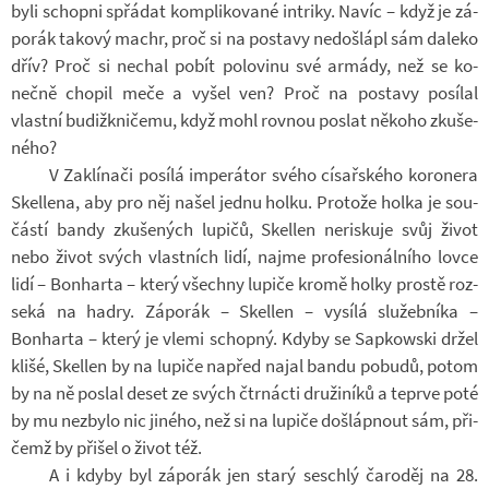
byli schopni spřá­dat kom­pli­ko­vané in­triky. Navíc – když je zá­
po­rák ta­kový machr, proč si na po­stavy ne­do­šlápl sám da­leko
dřív? Proč si ne­chal pobít po­lo­vinu své ar­mády, než se ko­
nečně cho­pil meče a vyšel ven? Proč na po­stavy po­sí­lal
vlastní bu­dižkni­čemu, když mohl rov­nou po­slat ně­koho zku­še­
ného?
V Za­klí­nači po­sílá im­pe­rá­tor svého cí­sař­ského ko­ro­nera
Skellena, aby pro něj našel jednu holku. Pro­tože holka je sou­
částí bandy zku­še­ných lu­pičů, Skellen ne­ris­kuje svůj život
nebo život svých vlast­ních lidí, najme pro­fe­si­o­nál­ního lovce
lidí – Bonharta – který všechny lu­piče kromě holky prostě roz­
seká na hadry. Zá­po­rák – Skellen – vy­sílá slu­žeb­níka –
Bonharta – který je vlemi schopný. Kdyby se Sap­kowski držel
klišé, Skellen by na lu­piče na­před najal bandu po­budů, potom
by na ně po­slal deset ze svých čtr­nácti dru­ži­níků a te­prve poté
by mu ne­zbylo nic ji­ného, než si na lu­piče do­šláp­nout sám, při­
čemž by při­šel o život též.
A i kdyby byl zá­po­rák jen starý se­schlý ča­ro­děj na 28.