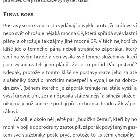
Final boss
Po­stavy se na svou cestu vy­dá­vají ob­vykle proto, že krá­lov­ství
nebo svět ohro­žuje ně­jaká mocná CP, která spřádá své vlastní
plány a ohro­žuje tak zájmy jiné mocné CP. V těch nej­hor­ších
klišé jde o tem­ného pána ne­boli straš­ného zá­po­ráka, který
sedí na svém hradě a ven vy­sílá své temné slu­žeb­níky, kteří
jsou vy­ko­na­va­teli jeho plánů. Že je to pořád Pán prs­tenů?
Kde­pak, pro­tože v tomto klišé se po­stavy skrze jeho za­jaté
slu­žeb­níky dozví o hro­zí­cím ne­bez­pečí a vy­dají se na dob­ro­
druž­ství, (během kte­rého je zá­po­rák tré­nuje na stále vyšší a
vyšší úrovně tím, že na ně po­sílá stále sil­nější a sil­nější slu­žeb­
níky) na jehož konci se pro­bijí přes ochranku hradu až k zá­po­
rá­kovi.
Ač­koli je okolo něj ještě pár „bu­dižkni­čemu“, kteří by ho
mohli v boji s dob­ro­druhy za­stou­pit, zá­po­rák po­vý­še­ným ges­
tem své slu­žeb­níky pošle pryč, pro­tože to „s těmi chcí­páky“