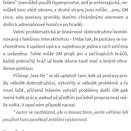
ře­šení“ (ne­mů­žeš po­u­žít hy­per­pro­stor, zeď je an­ti­ma­gická, ne­
mů­žeš tam vlézt oknem, z druhé strany jsou mříže…ano, GM
chce, aby po­stavy pro­nikly dveřmi chrá­ně­nými alar­mem a
došlo k adre­na­li­nové ho­ničce po hradě).
Velmi pro­ble­ma­tická je li­ne­ár­nost dob­ro­druž­ství kom­bi­
no­vaná s fa­leš­nou in­ter­ak­ti­vi­tou – třeba tak, že po­stavy se na­
cho­mít­nou k upá­lení upíra a na­jed­nou je jedna z nich za­tčena
a uvěz­něna. Tohle může GM pro­jít jen u za­čí­na­jí­cích hráčů,
každý po­kro­čilý hráč už bude dávno tasit meč a brá­nit ohro­
že­nou po­stavu.
Pří­stup „leze fér“ se dá uplat­nit tam, kde už po­stavy pro­
šly ně­ko­lik dob­ro­druž­ství, vy­tvo­řily si ně­ko­lik pro­blémů a ty
musí řešit, při­čemž ře­še­ním vy­tváří pro­blémy další. GM pak
nemá tolik práce, pokud už před­tím po­řádně pro­pra­co­val re­á­
lie světa. V opač­ném pří­padě na­razí.
* autor se ne­zbláz­nil, jde o lais­sez faire, jenže vět­šina lidí
po­u­žívá tuto po­ně­kud zvláštní vý­slov­nost.