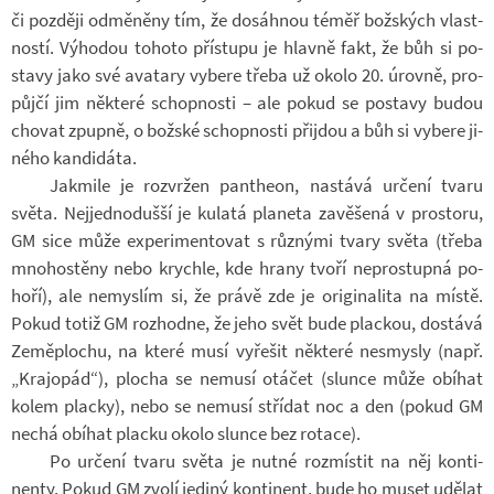
či poz­ději od­mě­něny tím, že do­sáh­nou téměř bož­ských vlast­
ností. Vý­ho­dou to­hoto pří­stupu je hlavně fakt, že bůh si po­
stavy jako své ava­tary vy­bere třeba už okolo 20. úrovně, pro­
půjčí jim ně­které schop­nosti – ale pokud se po­stavy budou
cho­vat zpupně, o bož­ské schop­nosti při­jdou a bůh si vy­bere ji­
ného kan­di­dáta.
Jakmile je roz­vr­žen pan­theon, na­stává ur­čení tvaru
světa. Nej­jed­no­dušší je ku­latá pla­neta za­vě­šená v pro­storu,
GM sice může ex­pe­ri­men­to­vat s růz­nými tvary světa (třeba
mno­hostěny nebo krychle, kde hrany tvoří ne­pro­stupná po­
hoří), ale ne­mys­lím si, že právě zde je ori­gi­na­lita na místě.
Pokud totiž GM roz­hodne, že jeho svět bude plac­kou, do­stává
Ze­mě­plo­chu, na které musí vy­ře­šit ně­které ne­smysly (např.
„Kra­jo­pád“), plo­cha se ne­musí otá­čet (slunce může obí­hat
kolem placky), nebo se ne­musí stří­dat noc a den (pokud GM
nechá obí­hat placku okolo slunce bez ro­tace).
Po ur­čení tvaru světa je nutné roz­mís­tit na něj kon­ti­
nenty. Pokud GM zvolí je­diný kon­ti­nent, bude ho muset udě­lat