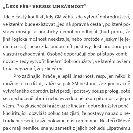
„Leze fér“ versus lineárnost*
Jde o častý kon­flikt, kdy GM váhá, zda vy­tvoří dob­ro­druž­ství,
ve kte­rém bude exis­to­vat „je­diná správná cesta“, po které po­
stavy musí jít a prak­ticky ne­mo­hou od­bo­čit (buď proto, že
jiná lo­gická mož­nost ne­e­xis­tuje, nebo pro­tože v jes­kyni je je­
diná cesta), nebo zda budou mít po­stavy dost pro­storu pro
vlastní roz­ho­do­vání. Osobně do­po­ru­čuji oba pří­stupy kom­bi­
no­vat – tedy vy­tvo­řit li­ne­ární dob­ro­druž­ství, ve kte­rém ovšem
hráči ne­po­znají, že je li­ne­ární.
Pro za­čí­na­jící hráče je lepší li­ne­ár­nost, resp. jen ně­ko­lik
mož­ností, co dělat, takže se pak GM ne­stane, že z jím pracně
vy­tvo­ře­ného dob­ro­druž­ství pro­žijí po­stavy pouze pro­log, poté
se zne­chu­ceně ob­rátí nebo vy­ve­dou ně­ja­kou pi­to­most a je po
všem. Pro zku­še­nější hráče už je li­ne­ární dob­ro­druž­ství po­ně­
kud iri­tu­jící, ob­zvlášť pokud GM zjistí, že po­stavy na­padlo ne­
tra­diční ře­šení, takže po­lo­vinu ná­strah minou. Ně­kteří GMové
pak mají ne­mi­lou snahu za­me­zit z je­jich po­hledu „špat­nému