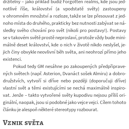
dr­ži­telný – jako pří­klad budiž For­got­ten re­alms, kde jsou jed­
not­livé říše, krá­lov­ství (a vpod­statě světy) za­stou­peny
v ohrom­ném množ­ství a roz­loze, takže se lze pře­sou­vat z jed­
noho místa do dru­hého, prak­ticky bez nut­nosti za­bý­vat se ná­
sledky svého cho­vání pro svět (ni­koli pro po­stavy!). Po­stavy
se v ta­ko­vém světě prostě ne­pro­slaví, pro­tože vždy bude mi­ni­
málně deset krá­lov­ství, kde o nich v ži­votě nikdo nesly­šel, je­
jich činy ob­vykle ne­o­vlivní běh světa, ani ne­o­hrozí přímo jeho
exis­tenci.
Pokud tedy GM ne­sáhne po za­kou­pe­ných před­při­pra­ve­
ných svě­tech (např. As­te­rion, Dva­náct sošek Al­miru) a dob­ro­
druž­stvích, vy­tvoří si dříve nebo poz­ději (do­po­ru­čuji dříve)
vlastní svět a těmi exis­tu­jí­cími se nechá ma­xi­málně in­spi­ro­
vat. Jenže – takto vy­tvo­řené světy ku­po­divu nejsou pří­liš ori­
gi­nální, na­o­pak, jsou si po­dobné jako vejce vejci. Cílem to­hoto
článku je ale­spoň ně­které ste­re­o­typy roz­bou­rat.
Vznik světa