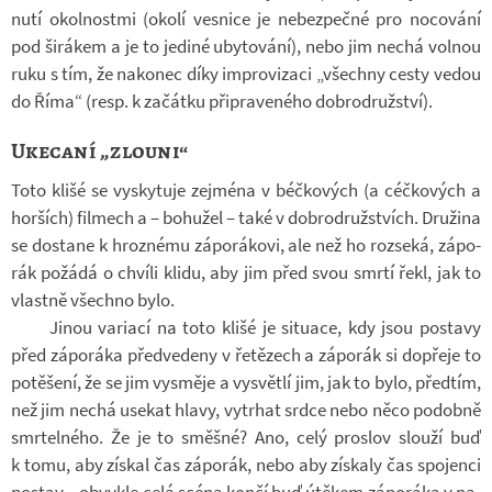
nutí okol­nostmi (okolí ves­nice je ne­bez­pečné pro no­co­vání
pod ši­rá­kem a je to je­diné uby­to­vání), nebo jim nechá vol­nou
ruku s tím, že na­ko­nec díky im­pro­vi­zaci „všechny cesty vedou
do Říma“ (resp. k za­čátku při­pra­ve­ného dob­ro­druž­ství).
Ukecaní „zlouni“
Toto klišé se vy­sky­tuje zejména v béč­ko­vých (a céč­ko­vých a
hor­ších) fil­mech a – bo­hu­žel – také v dob­ro­druž­stvích. Dru­žina
se do­stane k hroz­nému zá­po­rá­kovi, ale než ho roz­seká, zá­po­
rák po­žádá o chvíli klidu, aby jim před svou smrtí řekl, jak to
vlastně všechno bylo.
Jinou va­ri­ací na toto klišé je si­tu­ace, kdy jsou po­stavy
před zá­po­ráka před­ve­deny v ře­tě­zech a zá­po­rák si do­přeje to
po­tě­šení, že se jim vy­směje a vy­světlí jim, jak to bylo, před­tím,
než jim nechá use­kat hlavy, vy­tr­hat srdce nebo něco po­dobně
smr­tel­ného. Že je to směšné? Ano, celý pro­slov slouží buď
k tomu, aby zís­kal čas zá­po­rák, nebo aby zís­kaly čas spo­jenci
po­stav – ob­vykle celá scéna končí buď útě­kem zá­po­ráka v na­