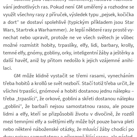
vání jed­not­li­vých ras. Pokud není GM umě­řený a roz­hodne se
vy­u­žít všechny rasy z pří­ru­ček, vý­sle­dek typu „pej­sek, ko­čička
a dort“ se do­staví spo­leh­livě (ty­pic­kým pří­kla­dem jsou Star
Wars, Star­trek a War­ha­m­mer). Je lepší ně­které rasy prostě vy­
ne­chat nebo upra­vit, pro­tože ne ve všech svě­tech je vůbec
možné roz­mís­tit ho­bity, tr­pas­líky, elfy, lidi, bar­bary, krolly,
temné elfy, gnómy, go­b­liny, orky, in­te­li­gentní žáby a ješ­těrky a
další havěť, aniž by při­tom ne­do­šlo k je­jich vzá­jemné ani­hi­
laci.
GM může klidně vy­sta­čit se třemi ra­sami, vy­ne­chá­ním
třeba ho­bitů a krollů se svět ne­zboří. Stačí totiž třeba určit, že
všichni tr­pas­líci, gnó­mové a ho­biti do­sta­nou jednu ná­lepku –
třeba „tr­pas­líci“, že or­kové, go­b­lini a skřeti do­sta­nou ná­lepku
„go­b­lini“, že bar­baři nejsou sa­mo­stat­nou rasou, ale pouze
lidmi a elfy, kteří se při­způ­so­bili ži­votu v di­vo­čině, že roz­díl
mezi tem­nými elfy a svět­lými elfy může být pouze barva pleti
nebo ně­které ná­bo­žen­ské otázky, že mlu­vící žáby cho­dící po
dvou nejsou sa­mo­stat­nou a při­ro­zeně ži­jící rasou, ale ná­sled­