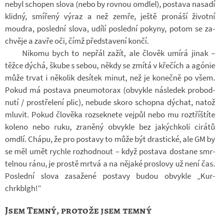
nebyl scho­pen slova (nebo by rov­nou omdlel), po­stava na­sadí
klidný, smí­řený výraz a než zemře, ještě pro­náší ži­votní
moudra, po­slední slova, udílí po­slední po­kyny, potom se za­
chvěje a zavře oči, čímž před­sta­vení končí.
Ni­komu bych to ne­přál zažít, ale člo­věk umírá jinak –
těžce dýchá, škube s sebou, někdy se zmítá v kře­čích a agó­nie
může trvat i ně­ko­lik de­sí­tek minut, než je ko­nečně po všem.
Pokud má po­stava pne­u­mo­to­rax (ob­vykle ná­sle­dek pro­bod­
nutí / pro­stře­lení plic), ne­bude skoro schopna dý­chat, natož
mlu­vit. Pokud člo­věka roz­sek­nete vej­půl nebo mu roz­tříštíte
ko­leno nebo ruku, zra­něný ob­vykle bez ja­kých­koli ci­rátů
omdlí. Chápu, že pro po­stavy to může být dras­tické, ale GM by
se měl umět rychle roz­hod­nout – když po­stava do­stane smr­
tel­nou ránu, je prostě mrtvá a na ně­jaké pro­slovy už není čas.
Po­slední slova za­sa­žené po­stavy budou ob­vykle „Kur-​
chrkblgh!“
Jsem Temný, protože jsem temný