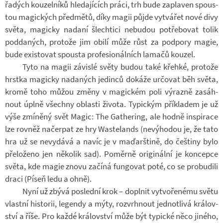
řa­dých kou­zel­níků hle­da­jí­cích práci, trh bude za­pla­ven spous­
tou ma­gic­kých před­mětů, díky magii půjde vy­tvá­řet nové divy
světa, ma­gicky na­daní šlech­tici ne­bu­dou po­tře­bo­vat tolik
pod­da­ných, pro­tože jim obilí může růst za pod­pory magie,
bude exis­to­vat spousta pro­fe­si­o­nál­ních la­mačů kou­zel.
Tyto na magii zá­vislé světy budou také křehké, pro­tože
hrstka ma­gicky na­da­ných je­dinců do­káže ur­čo­vat běh světa,
kromě toho můžou změny v ma­gic­kém poli vý­razně za­sáh­
nout úplně všechny ob­lasti ži­vota. Ty­pic­kým pří­kla­dem je už
výše zmí­něný svět Magic: The Gathe­ring, ale hodně in­spi­race
lze rov­něž na­čer­pat ze hry Was­te­lands (ne­vý­ho­dou je, že tato
hra už se ne­vy­dává a navíc je v ma­ďar­štině, do češ­tiny bylo
pře­lo­ženo jen ně­ko­lik sad). Po­měrně ori­gi­nální je kon­cepce
světa, kde magie znovu za­číná fun­go­vat poté, co se pro­bu­dili
draci (Píseň ledu a ohně).
Nyní už zbývá po­slední krok – do­pl­nit vy­tvo­ře­nému světu
vlastní his­to­rii, le­gendy a mýty, roz­vrh­nout jed­not­livá krá­lov­
ství a říše. Pro každé krá­lov­ství může být ty­pické něco ji­ného,