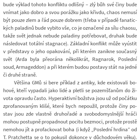
bude vý­klad to­hoto kon­fliktu od­lišný – zlý bůh své činy bude
vní­mat jako dobro a svou po­rážku jako křivdu, chaos ne­musí
být pouze zlem a řád pouze dob­rem (třeba v pří­padě fa­na­tic­
kých pa­la­dinů bude vy­bito vše, co je ozna­čené za sílu cha­osu,
takže svět jed­nak ne­bude pa­la­diny po­tře­bo­vat, dru­hak bude
ná­sle­do­vat to­tální stag­nace). Zá­kladní kon­flikt může vy­ús­tit
v před­stavy o jeho opa­ko­vání, při kte­rém za­nikne sou­časný
svět (Arda byla pře­orána ně­ko­li­krát, Rag­na­rok, Po­slední
soud, Ar­maged­don) a při kte­rém budou po­stavy stát na jedné
či druhé straně.
Vět­šina GMů si bere pří­klad z an­tiky, kde exis­to­vali bo­
hové, kteří vy­pa­dali jako lidé a pletli se po­zemš­ťa­nům do ži­
vota opravdu často. Hy­perak­tivní bož­stva jsou už od po­čátku
zpro­fa­no­va­ným klišé, které bych ne­po­u­žil, pro­tože činy po­
stav jsou zde vlastně dru­ho­řadé a svo­bo­do­my­sl­nější hráči
mohou po­stupně pro­pad­nout po­citu bez­moci, pro­tože prostě
ne­mo­hou jít a pro­fac­ko­vat boha (i když „Po­slední hr­dina“ od
T. Pratchetta se o to po­ku­sil do­konce v dů­cho­do­vém věku).