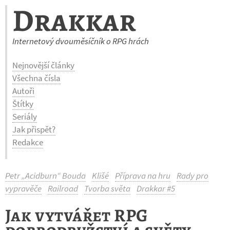
Drakkar
Internetový dvouměsíčník o RPG hrách
Nejnovější články
Všechna čísla
Autoři
Štítky
Seriály
Jak přispět?
Redakce
Petr „Acidburn“ Bouda
Klišé
Příprava na hru
Rady pro
vypravěče
Railroad
Tvorba světa
Drakkar #5
Jak vytvářet RPG