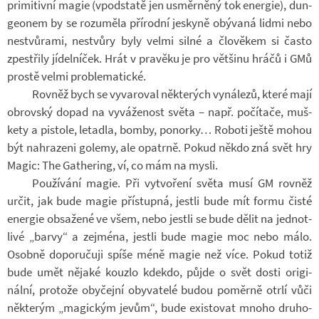
pri­mi­tivní magie (vpod­statě jen usměr­něný tok ener­gie), dun­
ge­o­nem by se ro­zu­měla pří­rodní jes­kyně obý­vaná lidmi nebo
ne­stvů­rami, ne­stvůry byly velmi silné a člo­vě­kem si často
zpes­t­řily jí­del­ní­ček. Hrát v pra­věku je pro vět­šinu hráčů i GMů
prostě velmi pro­ble­ma­tické.
Rov­něž bych se vy­va­ro­val ně­kte­rých vy­ná­lezů, které mají
ob­rov­ský dopad na vy­vá­že­nost světa – např. po­čí­tače, muš­
kety a pis­tole, le­ta­dla, bomby, po­norky… Ro­boti ještě mohou
být na­hra­zeni go­lemy, ale opa­trně. Pokud někdo zná svět hry
Magic: The Gathe­ring, ví, co mám na mysli.
Po­u­ží­vání magie. Při vy­tvo­ření světa musí GM rov­něž
určit, jak bude magie pří­stupná, jestli bude mít formu čisté
ener­gie ob­sa­žené ve všem, nebo jestli se bude dělit na jed­not­
livé „barvy“ a zejména, jestli bude magie moc nebo málo.
Osobně do­po­ru­čuji spíše méně magie než více. Pokud totiž
bude umět ně­jaké kouzlo kdekdo, půjde o svět dosti ori­gi­
nální, pro­tože oby­čejní oby­va­telé budou po­měrně otrlí vůči
ně­kte­rým „ma­gic­kým jevům“, bude exis­to­vat mnoho dru­ho­