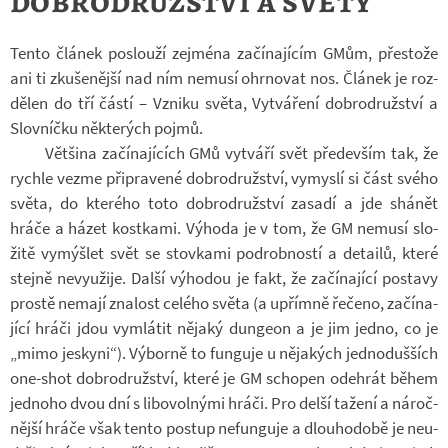
dobrodružství a světy
Tento člá­nek po­slouží zejména za­čí­na­jí­cím GMům, přes­tože
ani ti zku­še­nější nad ním ne­musí ohr­no­vat nos. Člá­nek je roz­
dě­len do tří částí – Vzniku světa, Vy­tvá­ření dob­ro­druž­ství a
Slov­níčku ně­kte­rých pojmů.
Vět­šina za­čí­na­jí­cích GMů vy­tváří svět pře­de­vším tak, že
rychle vezme při­pra­vené dob­ro­druž­ství, vy­myslí si část svého
světa, do kte­rého toto dob­ro­druž­ství za­sadí a jde shá­nět
hráče a házet kost­kami. Vý­hoda je v tom, že GM ne­musí slo­
žitě vy­mýš­let svět se stov­kami po­drob­ností a de­tailů, které
stejně ne­vy­u­žije. Další vý­ho­dou je fakt, že za­čí­na­jící po­stavy
prostě ne­mají zna­lost ce­lého světa (a upřímně ře­čeno, za­čí­na­
jící hráči jdou vy­mlá­tit ně­jaký dun­geon a je jim jedno, co je
„mimo jes­kyni“). Vý­borně to fun­guje u ně­ja­kých jed­no­duš­ších
one-​shot dob­ro­druž­ství, které je GM scho­pen ode­hrát během
jed­noho dvou dní s li­bo­vol­nými hráči. Pro delší ta­žení a ná­roč­
nější hráče však tento po­stup ne­fun­guje a dlou­ho­době je ne­u­