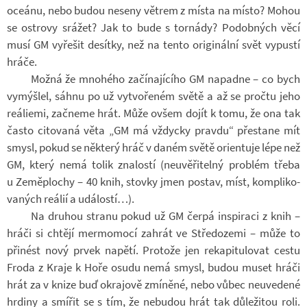
oce­ánu, nebo budou ne­seny vě­trem z místa na místo? Mohou
se os­t­rovy srá­žet? Jak to bude s tor­nády? Po­dob­ných věcí
musí GM vy­ře­šit de­sítky, než na tento ori­gi­nální svět vy­pustí
hráče.
Možná že mno­hého za­čí­na­jí­cího GM na­padne – co bych
vy­mýš­lel, sáhnu po už vy­tvo­ře­ném světě a až se pročtu jeho
re­á­li­emi, za­čneme hrát. Může ovšem dojít k tomu, že ona tak
často ci­to­vaná věta „GM má vždycky pravdu“ pře­stane mít
smysl, pokud se ně­který hráč v daném světě ori­en­tuje lépe než
GM, který nemá tolik zna­lostí (ne­u­vě­ři­telný pro­blém třeba
u Ze­mě­plo­chy – 40 knih, stovky jmen po­stav, míst, kom­pli­ko­
va­ných re­á­lií a udá­lostí…).
Na dru­hou stranu pokud už GM čerpá in­spi­raci z knih –
hráči si chtějí mer­mo­mocí za­hrát ve Stře­do­zemi – může to
při­nést nový prvek na­pětí. Pro­tože jen re­ka­pi­tu­lo­vat cestu
Froda z Kraje k Hoře osudu nemá smysl, budou muset hráči
hrát za v knize buď okra­jově zmí­něné, nebo vůbec ne­u­ve­dené
hr­diny a smí­řit se s tím, že ne­bu­dou hrát tak dů­le­ži­tou roli.