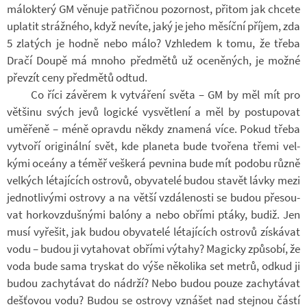
má­lo­který GM vě­nuje pa­t­řič­nou po­zor­nost, při­tom jak chcete
upla­tit stráž­ného, když ne­víte, jaký je jeho mě­síční pří­jem, zda
5 zla­tých je hodně nebo málo? Vzhle­dem k tomu, že třeba
Dračí Doupě má mnoho před­mětů už oce­ně­ných, je možné
pře­vzít ceny před­mětů odtud.
Co říci zá­vě­rem k vy­tvá­ření světa – GM by měl mít pro
vět­šinu svých jevů lo­gické vy­svět­lení a měl by po­stu­po­vat
umě­řeně – méně opravdu někdy zna­mená více. Pokud třeba
vy­tvoří ori­gi­nální svět, kde pla­neta bude tvo­řena třemi vel­
kými oce­ány a téměř veš­kerá pev­nina bude mít po­dobu různě
vel­kých lé­ta­jí­cích os­t­rovů, oby­va­telé budou sta­vět lávky mezi
jed­not­li­vými os­t­rovy a na větší vzdá­le­nosti se budou pře­sou­
vat hor­ko­vzduš­nými ba­lóny a nebo ob­řími ptáky, budiž. Jen
musí vy­ře­šit, jak budou oby­va­telé lé­ta­jí­cích os­t­rovů zís­ká­vat
vodu – budou ji vy­ta­ho­vat ob­řími vý­tahy? Ma­gicky způ­sobí, že
voda bude sama trys­kat do výše ně­ko­lika set metrů, odkud ji
budou za­chy­tá­vat do ná­drží? Nebo budou pouze za­chy­tá­vat
deš­ťo­vou vodu? Budou se os­t­rovy vzná­šet nad stej­nou částí