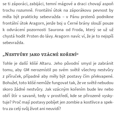
se ti zá­po­ráci, za­bi­jáci, temní má­gové a draci cho­vají aspoň
tro­chu ro­zumně. Fron­tální útok na zá­po­rá­kovu pev­nost by
měla být prak­ticky se­be­vražda – v Pánu prs­tenů pod­nikne
fron­tální útok Ara­gorn, jenže boj u Černé brány slouží pouze
k od­vrá­cení po­zor­nosti Sau­rona od Froda, který se už už
chystá hodit Prs­ten do lávy. Ara­gorn navíc ví, že je to nej­spíš
se­be­vražda.
„Nestvůry jako vzácné koření“
Tohle je další klišé Al­taru. Jeho pů­vodní smysl je za­brá­nit
tomu, aby GM ne­roz­mís­til po svém světě všechny ne­stvůry
z pří­ru­ček, pří­padně aby měly být po­stavy čím pře­kva­pené.
Bo­hu­žel, toto klišé ne­může fun­go­vat tak, že ve světě ne­bu­dou
skoro žádné ne­stvůry. Jak vzác­ným ko­ře­ním bude lev nebo
obří štír v sa­vaně, tedy v pro­středí, kde se při­ro­zeně vy­sky­
tuje? Proč mají po­stavy po­bí­jet jen zom­bie a kost­livce a spek­
tru za celý svůj život ani ne­u­vidí?