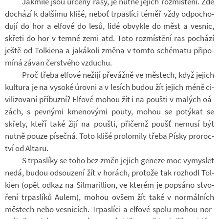
Jakmile jsou ur­čeny rasy, je nutné je­jich roz­mís­tění. Zde
do­chází k dal­šímu klišé, neboť tr­pas­líci téměř vždy od­po­cho­
dují do hor a el­fové do lesů, lidé ob­vykle do měst a ves­nic,
skřeti do hor v temné zemi atd. Toto roz­mís­tění ras po­chází
ještě od Tol­ki­ena a ja­ká­koli změna v tomto sché­matu při­po­
míná závan čer­stvého vzdu­chu.
Proč třeba el­fové ne­žijí pře­vážně ve měs­tech, když je­jich
kul­tura je na vy­soké úrovni a v le­sích budou žít je­jich méně ci­
vi­li­zo­vaní pří­buzní? El­fové mohou žít i na poušti v ma­lých oá­
zách, s pev­nými kme­no­vými pouty, mohou se po­tý­kat se
skřety, kteří také žijí na poušti, při­čemž poušť ne­musí být
nutně pouze pí­sečná. Toto klišé pro­lo­mily třeba Písky pro­roc­
tví od Al­taru.
S tr­pas­líky se toho bez změn je­jich ge­neze moc vy­mys­let
nedá, budou od­sou­zení žít v ho­rách, pro­tože tak roz­hodl Tol­
kien (opět odkaz na Sil­ma­ril­lion, ve kte­rém je po­psáno stvo­
ření tr­pas­líků Aulem), mohou ovšem žít také v nor­mál­ních
měs­tech nebo ves­ni­cích. Tr­pas­líci a el­fové spolu mohou nor­