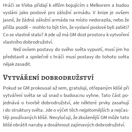
Hráči se třeba při­dají k elfům bo­ju­jí­cím s Mel­ko­rem a budou
vy­sláni jako po­slové pro zá­ložní ar­mádu. V knize je ovšem
jasné, že žádná zá­ložní ar­máda na místo ne­do­ra­zila, nebo že
při­šla pozdě – mohlo to být tím, že vy­slaní po­slové byli za­biti?
Co se vlastně stalo? A zde už má GM dost pro­storu k vy­tvo­ření
vlast­ního dob­ro­druž­ství.
Než ovšem po­stavy do svého světa vy­pustí, musí jim ho
před­sta­vit a spo­lečně s hráči musí po­stavy do to­hoto světa
nějak za­sa­dit.
Vytváření dobrodružství
Pokud se GM pro­kou­sal až sem, gra­tu­luji, otře­pa­ným klišé při
vy­tvá­ření světa se už snad v bu­doucnu vyhne. Tato část po­
jed­nává o tvorbě dob­ro­druž­ství, ale ně­které prvky za­sa­hují
i do struk­tury světa. Jde o výčet těch nej­pi­to­měj­ších a nej­čas­
těji po­u­ží­va­ných klišé. Ne­vy­lu­čuji, že zku­še­nější GM může tato
klišé ob­rá­tit na­ruby a do­sáh­nout za­jí­ma­vých dob­ro­druž­ství.