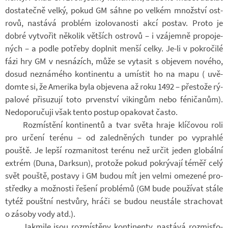
do­sta­tečně velký, pokud GM sáhne po vel­kém množ­ství os­t­
rovů, na­stává pro­blém izo­lo­va­nosti akcí po­stav. Proto je
dobré vy­tvo­řit ně­ko­lik vět­ších os­t­rovů – i vzá­jemně pro­po­je­
ných – a podle po­třeby do­pl­nit menší celky. Je-li v po­kro­čilé
fázi hry GM v ne­sná­zích, může se vy­ta­sit s ob­je­vem no­vého,
dosud ne­zná­mého kon­ti­nentu a umís­tit ho na mapu ( uvě­
domte si, že Ame­rika byla ob­je­vena až roku 1492 – přes­tože rý­
pa­lové při­su­zují toto pr­ven­ství vi­kin­gům nebo fé­ni­ča­nům).
Ne­do­po­ru­čuji však tento po­stup opa­ko­vat často.
Roz­mís­tění kon­ti­nentů a tvar světa hraje klí­čo­vou roli
pro ur­čení te­rénu – od za­led­ně­ných tun­der po vy­prahlé
pouště. Je lepší roz­ma­ni­tost te­rénu než určit jeden glo­bální
ex­trém (Duna, Dark­sun), pro­tože pokud po­krý­vají téměř celý
svět pouště, po­stavy i GM budou mít jen velmi ome­zené pro­
středky a mož­nosti ře­šení pro­blémů (GM bude po­u­ží­vat stále
tytéž pouštní ne­stvůry, hráči se budou ne­u­stále stra­cho­vat
o zá­soby vody atd.).
Jakmile jsou roz­mís­těny kon­ti­nenty, na­stává roz­mis­ťo­