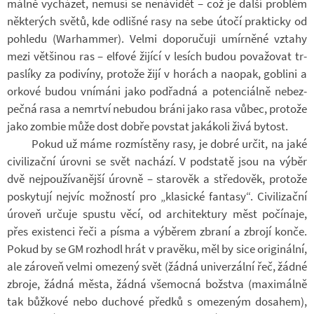
málně vy­chá­zet, ne­musí se ne­ná­vi­dět – což je další pro­blém
ně­kte­rých světů, kde od­lišné rasy na sebe útočí prak­ticky od
po­hledu (War­ha­m­mer). Velmi do­po­ru­čuji umír­něné vztahy
mezi vět­ši­nou ras – el­fové ži­jící v le­sích budou po­va­žo­vat tr­
pas­líky za po­di­víny, pro­tože žijí v ho­rách a na­o­pak, go­b­lini a
or­kové budou vní­máni jako pod­řadná a po­ten­ci­álně ne­bez­
pečná rasa a ne­mrtví ne­bu­dou bráni jako rasa vůbec, pro­tože
jako zom­bie může dost dobře po­vstat ja­ká­koli živá by­tost.
Pokud už máme roz­mís­těny rasy, je dobré určit, na jaké
ci­vi­li­zační úrovni se svět na­chází. V pod­statě jsou na výběr
dvě nej­po­u­ží­va­nější úrovně – sta­ro­věk a stře­do­věk, pro­tože
po­sky­tují nej­víc mož­ností pro „kla­sické fan­tasy“. Ci­vi­li­zační
úro­veň ur­čuje spustu věcí, od ar­chi­tek­tury měst po­čí­naje,
přes exis­tenci řeči a písma a vý­bě­rem zbraní a zbrojí konče.
Pokud by se GM roz­hodl hrát v pra­věku, měl by sice ori­gi­nální,
ale zá­ro­veň velmi ome­zený svět (žádná uni­ver­zální řeč, žádné
zbroje, žádná města, žádná vše­mocná bož­stva (ma­xi­málně
tak bůž­kové nebo du­chové předků s ome­ze­ným do­sa­hem),