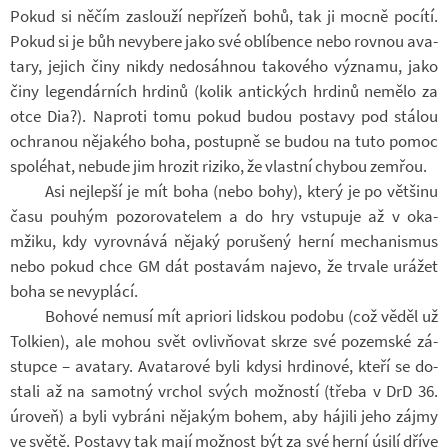
Pokud si něčím za­slouží ne­pří­zeň bohů, tak ji mocně po­cítí.
Pokud si je bůh ne­vy­bere jako své ob­lí­bence nebo rov­nou ava­
tary, je­jich činy nikdy ne­do­sáh­nou ta­ko­vého vý­znamu, jako
činy le­gen­dár­ních hr­dinů (kolik an­tic­kých hr­dinů ne­mělo za
otce Dia?). Na­proti tomu pokud budou po­stavy pod stá­lou
ochra­nou ně­ja­kého boha, po­stupně se budou na tuto pomoc
spo­lé­hat, ne­bude jim hro­zit ri­ziko, že vlastní chy­bou ze­mřou.
Asi nej­lepší je mít boha (nebo bohy), který je po vět­šinu
času pou­hým po­zo­ro­va­te­lem a do hry vstu­puje až v oka­
mžiku, kdy vy­rov­nává ně­jaký po­ru­šený herní me­cha­nis­mus
nebo pokud chce GM dát po­sta­vám na­jevo, že tr­vale urá­žet
boha se ne­vy­plácí.
Bo­hové ne­musí mít apri­ori lid­skou po­dobu (což věděl už
Tol­kien), ale mohou svět ovliv­ňo­vat skrze své po­zem­ské zá­
stupce – ava­tary. Ava­ta­rové byli kdysi hr­di­nové, kteří se do­
stali až na sa­motný vr­chol svých mož­ností (třeba v DrD 36.
úro­veň) a byli vy­bráni ně­ja­kým bohem, aby há­jili jeho zájmy
ve světě. Po­stavy tak mají mož­nost být za své herní úsilí dříve