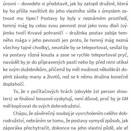
úrovni – do­ve­dete si před­sta­vit, jak by za­to­pil dru­žině, která
by ho při­šla na­vští­vit do jeho vlast­ního sídla s úmys­lem za­
tnout mu tipec? Po­stavy by byly v ne­zná­mém pro­středí,
temný mág by celou svou pev­nost znal jako svou dlaň (vý­
jimku tvoří Kr­vavé po­hra­ničí – dru­žinka po­stav za­bije tem­
ného mága v jeho pev­nosti jen proto, že temný mág nezná
všechny tajné chodby), ne­u­stále by se te­le­por­to­val, se­sí­lal by
na po­stavy různá kouzla a zase se rychle te­le­por­to­val pryč,
na­vá­děl by je do při­pra­ve­ných pastí nebo by před nimi utí­kal
ke svým slu­žeb­ní­kům, při­čemž by měl mož­nost ně­ko­li­krát do­
pl­nit zá­soby many a ži­votů, než se k němu dru­žina ko­nečně
do­pla­hočí.
To, že v po­čí­ta­čo­vých hrách (ob­vykle 1st per­son sho­o­
ters) se fi­ná­loví bos­sové vy­sky­tují, není důvod, proč by je GM
měl ko­pí­ro­vat do svých dob­ro­druž­ství.
Chápu, že zá­vě­rečný sou­boj je vy­vr­cho­le­ním ce­lého dob­
ro­druž­ství, ne­brá­ním se tomu, že po­stavy vy­myslí způ­sob, jak
zá­po­ráka pře­chyt­ra­čit, do­konce na jeho vlastní půdě, ale ať