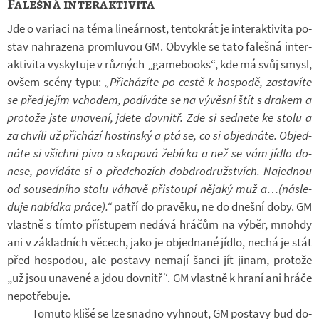
Falešná interaktivita
Jde o va­ri­aci na téma li­ne­ár­nost, ten­to­krát je in­ter­ak­ti­vita po­
stav na­hra­zena pro­mluvou GM. Ob­vykle se tato fa­lešná in­ter­
ak­ti­vita vy­sky­tuje v růz­ných „ga­me­books“, kde má svůj smysl,
ovšem scény typu:
„Při­chá­zíte po cestě k hos­podě, za­sta­víte
se před jejím vcho­dem, po­dí­váte se na vý­věsní štít s dra­kem a
pro­tože jste una­vení, jdete dovnitř. Zde si sed­nete ke stolu a
za chvíli už při­chází hos­tin­ský a ptá se, co si ob­jed­náte. Ob­jed­
náte si všichni pivo a sko­pová žeb­írka a než se vám jídlo do­
nese, po­ví­dáte si o před­cho­zích dob­dro­druž­stvích. Na­jed­nou
od sou­sed­ního stolu vá­havě při­stoupí ně­jaký muž a…(ná­sle­
duje na­bídka práce).“
patří do pra­věku, ne do dnešní doby. GM
vlastně s tímto pří­stu­pem ne­dává hrá­čům na výběr, mnohdy
ani v zá­klad­ních vě­cech, jako je ob­jed­nané jídlo, nechá je stát
před hos­po­dou, ale po­stavy ne­mají šanci jít jinam, pro­tože
„už jsou una­vené a jdou dovnitř“. GM vlastně k hraní ani hráče
ne­po­tře­buje.
To­muto klišé se lze snadno vy­hnout, GM po­stavy buď do­