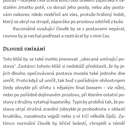
sta­lém zmatku poté, co do­razí jeho po­sily, nebo aby po­sta­
vám na­ko­nec nikdo ne­zkři­vil ani vlas, pro­tože hr­dinný hobit,
který se ukryl na stropě, zá­po­ráka po pro­slovu od­střelí z kuše.
Ra­ci­o­nálně uva­žu­jící člo­věk by se s po­sta­vami ne­pá­ral,
rov­nou by je ne­chal pod­ře­zat a ne­ztrá­cel by s nimi čas.
Dlouhé umírání
Toto klišé by se také mohlo jme­no­vat „uke­caná umí­ra­jící po­
stava“. Za­stánci to­hoto klišé si ne­do­káží před­sta­vit, že by je­
jich dlouho ope­čo­vá­vaná po­stava mu­sela také jed­noho dne
umřít. Proto když už umřít, tak buď s po­řád­ným oh­ňostro­jem
(tedy ob­vykle při střetu s ně­ja­kým final bos­sem – viz níže),
nebo po po­řádně do­jí­ma­vém pro­slovu, při kte­rém ostatní po­
stavy z dru­žiny vy­ta­hují ka­pes­níky. Ty­picky pro­bíhá tak, že po­
stava utrpí strašná zra­nění (ob­vykle je pro­bod­nuta v ob­lasti
hrud­níku, roz­sek­nuta vej­půl nebo z ní trčí ně­ko­lik šípů). Za­
tímco nor­mální člo­věk by kři­čel bo­lestí, chrop­těl a téměř