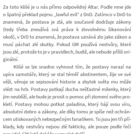
Za toto klišé je u nás přímo od­po­vědný Altar. Podle mne jde
o špatný pře­klad pojmu „la­w­ful evil“ z DnD. Za­tímco v DnD to
zna­mená, že po­stava je zlá, ale sou­časně do­dr­žuje zá­kony
(tedy třeba zne­u­žívá svá práva k zlo­vol­nému ši­ka­no­vání
okolí), v DrD to zna­mená, že po­stava uznává zlo jako zákon a
musí páchat zlé skutky. Pokud GM po­u­žívá ne­stvůry, které
jsou zlé, pro­tože to je v pra­vi­dlech, budiž, ale ne­bude pří­liš ori­
gi­nální.
Klišé se lze snadno vy­hnout tím, že po­stavy na­razí na
upíra sa­mo­táře, který se stal téměř absti­nen­tem, žije ve své
věži, vě­nuje se se­pi­so­vání his­to­rie a zby­tek světa mu může
vlézt na hrb. Po­stavy po­t­kají ducha ne­šťastné mi­lenky, který
jim ne­u­blíží, ale bude je pro­sit o pomoc při zlo­mení svého pro­
kletí. Po­stavy mohou po­tkat pa­la­dina, který hájí svou víru,
ab­so­lutní dobro a zá­kony, ale díky tomu je spíše než ochrán­
cem utis­ko­va­ných ne­bez­peč­ným fa­na­ti­kem. To jsou jen tři pří­
klady, kdy ne­stvůry nejsou zlé fak­ticky, ale pouze podle řeči
pra­vi­del. GM jistě do­káže vy­mys­let další.