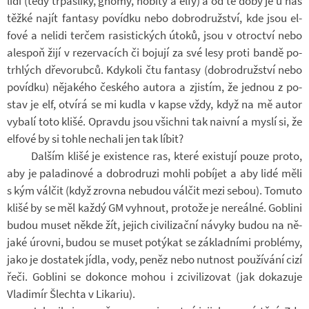
lidi (tedy tr­pas­líky, gnómy, ho­bity a elfy) a od té doby je u nás
těžké najít fan­tasy po­vídku nebo dob­ro­druž­ství, kde jsou el­
fové a ne­lidi ter­čem ra­sis­tic­kých útoků, jsou v ot­roc­tví nebo
ale­spoň žijí v re­zer­va­cích či bo­jují za své lesy proti bandě po­
trh­lých dře­vo­rubců. Kdy­koli čtu fan­tasy (dob­ro­druž­ství nebo
po­vídku) ně­ja­kého čes­kého au­tora a zjis­tím, že jed­nou z po­
stav je elf, ot­vírá se mi kudla v kapse vždy, když na mě autor
vy­balí toto klišé. Opravdu jsou všichni tak na­ivní a myslí si, že
el­fové by si tohle ne­chali jen tak líbit?
Dal­ším klišé je exis­tence ras, které exis­tují pouze proto,
aby je pa­la­di­nové a dob­ro­druzi mohli po­bí­jet a aby lidé měli
s kým vál­čit (když zrovna ne­bu­dou vál­čit mezi sebou). To­muto
klišé by se měl každý GM vy­hnout, pro­tože je ne­re­álné. Go­b­lini
budou muset někde žít, je­jich ci­vi­li­zační ná­vyky budou na ně­
jaké úrovni, budou se muset po­tý­kat se zá­klad­ními pro­blémy,
jako je do­sta­tek jídla, vody, peněz nebo nut­nost po­u­ží­vání cizí
řeči. Go­b­lini se do­konce mohou i zci­vi­li­zo­vat (jak do­ka­zuje
Vla­di­mír Šlechta v Li­ka­riu).