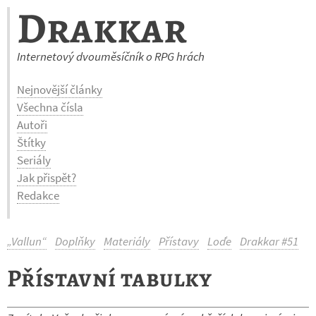
Drakkar
Internetový dvouměsíčník o RPG hrách
Nejnovější články
Všechna čísla
Autoři
Štítky
Seriály
Jak přispět?
Redakce
„Vallun“
Doplňky
Materiály
Přístavy
Loďe
Drakkar #51
Přístavní tabulky