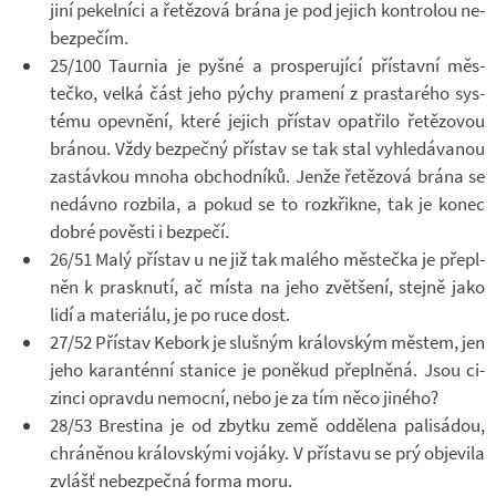
jiní pe­kel­níci a ře­tě­zová brána je pod je­jich kon­t­ro­lou ne­
bez­pe­čím.
25/100 Taur­nia je pyšné a pro­spe­ru­jící pří­stavní měs­
tečko, velká část jeho pýchy pra­mení z pra­starého sys­
tému opev­nění, které je­jich pří­stav opat­řilo ře­tě­zo­vou
brá­nou. Vždy bez­pečný pří­stav se tak stal vy­hle­dá­va­nou
za­stáv­kou mnoha ob­chod­níků. Jenže ře­tě­zová brána se
ne­dávno roz­bila, a pokud se to roz­křikne, tak je konec
dobré po­věsti i bez­pečí.
26/51 Malý pří­stav u ne již tak ma­lého měs­tečka je pře­pl­
něn k prask­nutí, ač místa na jeho zvět­šení, stejně jako
lidí a ma­te­ri­álu, je po ruce dost.
27/52 Pří­stav Ke­bork je sluš­ným krá­lov­ským měs­tem, jen
jeho ka­ran­ténní sta­nice je po­ně­kud pře­pl­něná. Jsou ci­
zinci opravdu ne­mocní, nebo je za tím něco ji­ného?
28/53 Bres­tina je od zbytku země od­dě­lena pa­li­sádou,
chrá­ně­nou krá­lov­skými vo­jáky. V pří­stavu se prý ob­je­vila
zvlášť ne­bez­pečná forma moru.