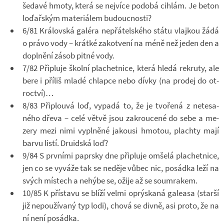
še­davé hmoty, která se nej­více po­dobá cihlám. Je beton
lo­ďař­ským ma­te­ri­á­lem bu­douc­nosti?
6/81 Krá­lov­ská ga­léra ne­přá­tel­ského státu vlaj­kou žádá
o právo vody – krátké za­kot­vení na méně než jeden den a
do­pl­nění zásob pitné vody.
7/82 Při­pluje školní pla­chet­nice, která hledá re­kruty, ale
bere i pří­liš mladé chlapce nebo dívky (na pro­dej do ot­
roc­tví)…
8/83 Při­plouvá loď, vy­padá to, že je tvo­řená z ne­te­sa­
ného dřeva – celé větvě jsou za­krou­cené do sebe a me­
zery mezi nimi vy­pl­něné ja­kousi hmo­tou, plachty mají
barvu listí. Dru­id­ská loď?
9/84 S prv­ními pa­prsky dne při­pluje omšelá pla­chet­nice,
jen co se vy­váže tak se ne­děje vůbec nic, po­sádka leží na
svých mís­tech a ne­hýbe se, ožije až se sou­mra­kem.
10/85 K pří­stavu se blíží velmi oprýskaná ga­le­asa (starší
již ne­po­u­ží­vaný typ lodi), chová se divně, asi proto, že na
ní není po­sádka.