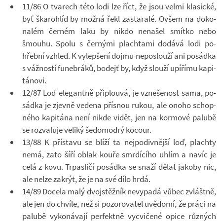
11/86 O tva­rech této lodi lze říct, že jsou velmi kla­sické,
byť ška­ro­hlíd by možná řekl za­sta­ralé. Ovšem na do­ko­
na­lém čer­ném laku by nikdo ne­na­šel smítko nebo
šmouhu. Spolu s čer­nými plach­tami do­dává lodi po­
hřební vzhled. K vy­lep­šení dojmu ne­po­slouží ani po­sádka
s váž­ností fu­ne­b­ráků, bo­dejť by, když slouží upí­římu ka­pi­
tá­novi.
12/87 Loď ele­gantně při­plouvá, je vzne­še­nost sama, po­
sádka je zjevně ve­dena přís­nou rukou, ale onoho schop­
ného ka­pi­tána není nikde vidět, jen na kor­mové pa­lubě
se roz­va­luje ve­liký še­do­modrý ko­cour.
13/88 K pří­stavu se blíží ta nej­po­div­nější loď, plachty
nemá, zato šíří oblak kouře smr­dí­cího uhlím a navíc je
celá z kovu. Tr­pas­ličí po­sádka se snaží dělat ja­koby nic,
ale nelze za­krýt, že je na své dílo hrdá.
14/89 Do­cela malý dvoj­stěž­ník ne­vy­padá vůbec zvláštně,
ale jen do chvíle, než si po­zo­ro­va­tel uvě­domí, že práci na
pa­lubě vy­ko­ná­vají per­fektně vy­cvi­čené opice růz­ných