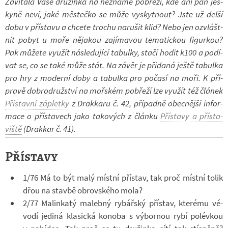
Za­ví­tala Vaše dru­žinka na ne­známé po­břeží, kde ani pán jes­
kyně neví, jaké měs­tečko se může vy­skyt­nout? Jste už delší
dobu v pří­stavu a chcete tro­chu na­ru­šit klid? Nebo jen ozvlášt­
nit pobyt u moře ně­ja­kou za­jí­ma­vou te­ma­tic­kou fi­gur­kou?
Pak mů­žete vy­u­žít ná­sle­du­jící ta­bulky, stačí hodit k100 a po­dí­
vat se, co se také může stát. Na závěr je při­daná ještě ta­bulka
pro hry z mo­derní doby a ta­bulka pro po­časí na moři. K pří­
pravě dob­ro­druž­ství na moř­ském po­břeží lze vy­u­žít též člá­nek
Pří­stavní zá­pletky
z Drak­karu č. 42, pří­padně obec­nější in­for­
mace o pří­sta­vech jako ta­ko­vých z článku
Pří­stavy a pří­sta­
viště
(Drak­kar č. 41).
Přístavy
1/76 Má to být malý místní pří­stav, tak proč místní tolik
dřou na stavbě ob­rov­ského mola?
2/77 Ma­lin­katý ma­lebný ry­bář­ský pří­stav, kte­rému vé­
vodí je­diná kla­sická ko­noba s vý­bor­nou rybí po­lév­kou