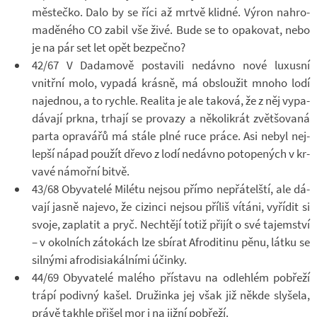
měs­tečko. Dalo by se říci až mrtvě klidné. Výron na­hro­
ma­dě­ného CO zabil vše živé. Bude se to opa­ko­vat, nebo
je na pár set let opět bez­pečno?
42/67 V Da­da­mově po­sta­vili ne­dávno nové lu­xusní
vnitřní molo, vy­padá krásně, má ob­slou­žit mnoho lodí
na­jed­nou, a to rychle. Re­a­lita je ale ta­ková, že z něj vy­pa­
dá­vají prkna, tr­hají se pro­vazy a ně­ko­li­krát zvět­šo­vaná
parta opra­vářů má stále plné ruce práce. Asi nebyl nej­
lepší nápad po­u­žít dřevo z lodí ne­dávno po­to­pe­ných v kr­
vavé ná­mořní bitvě.
43/68 Oby­va­telé Mi­létu nejsou přímo ne­přá­tel­ští, ale dá­
vají jasně na­jevo, že ci­zinci nejsou pří­liš ví­táni, vy­ří­dit si
svoje, za­pla­tit a pryč. Ne­chtějí totiž při­jít o své ta­jem­ství
– v okol­ních zá­to­kách lze sbí­rat Afro­di­tinu pěnu, látku se
sil­nými afro­di­si­a­kál­ními účinky.
44/69 Oby­va­telé ma­lého pří­stavu na od­lehlém po­břeží
trápí po­divný kašel. Dru­žinka jej však již někde sly­šela,
právě takhle při­šel mor i na jižní po­břeží.