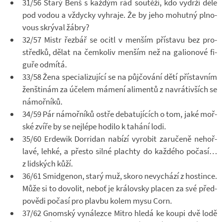
31/56 Starý Benš s kaž­dým rád sou­těží, kdo vy­drží déle
pod vodou a vždycky vy­hraje. Že by jeho mo­hutný pl­no­
vous skrý­val žábry?
32/57 Mistr řez­bář se ocitl v men­ším pří­stavu bez pro­
středků, dělat na čem­ko­liv men­ším než na ga­li­o­nové fi­
guře od­mítá.
33/58 Žena spe­ci­a­li­zu­jící se na půj­čo­vání dětí pří­stav­ním
žen­šti­nám za úče­lem má­mení ali­mentů z na­vrá­ti­vších se
ná­moř­níků.
34/59 Pár ná­moř­níků ostře de­ba­tu­jí­cích o tom, jaké moř­
ské zvíře by se nej­lépe ho­dilo k ta­hání lodi.
35/60 Er­dewik Dorri­dan na­bízí vy­ro­bit za­ru­čeně ne­hoř­
lavé, lehké, a přesto silné plachty do kaž­dého po­časí…
z lid­ských kůží.
36/61 Smi­dge­non, starý muž, skoro ne­vy­chází z hos­tince.
Může si to do­vo­lit, neboť je krá­lov­sky pla­cen za své před­
po­vědi po­časí pro plavbu kolem mysu Corn.
37/62 Gnom­ský vy­ná­lezce Mitro hledá ke koupi dvě lodě