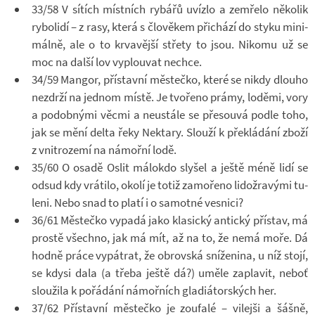
33/58 V sí­tích míst­ních ry­bářů uvízlo a ze­mřelo ně­ko­lik
ry­bo­lidí – z rasy, která s člo­vě­kem při­chází do styku mi­ni­
málně, ale o to kr­va­vější střety to jsou. Ni­komu už se
moc na další lov vy­plou­vat ne­chce.
34/59 Man­gor, pří­stavní měs­tečko, které se nikdy dlouho
ne­zdrží na jed­nom místě. Je tvo­řeno prámy, lo­děmi, vory
a po­dob­nými věcmi a ne­u­stále se pře­souvá podle toho,
jak se mění delta řeky Nek­tary. Slouží k pře­klá­dání zboží
z vni­t­ro­zemí na ná­mořní lodě.
35/60 O osadě Oslit má­lo­kdo sly­šel a ještě méně lidí se
odsud kdy vrá­tilo, okolí je totiž za­mo­řeno li­do­žra­vými tu­
leni. Nebo snad to platí i o sa­motné ves­nici?
36/61 Měs­tečko vy­padá jako kla­sický an­tický pří­stav, má
prostě všechno, jak má mít, až na to, že nemá moře. Dá
hodně práce vy­pá­t­rat, že ob­rov­ská sní­že­nina, u níž stojí,
se kdysi dala (a třeba ještě dá?) uměle za­pla­vit, neboť
slou­žila k po­řá­dání ná­moř­ních gla­di­á­tor­ských her.
37/62 Pří­stavní měs­tečko je zou­falé – vi­lejši a šášně,