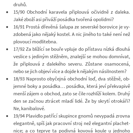
druhů.
15/90 Ob­chodní ka­ra­vela při­plouvá oči­vidně z da­leka.
Jaké zboží asi při­váží po­sádka tvo­řená opo­lidmi?
16/91 Prostá dře­věná ša­lupa ze se­ver­ské bo­ro­vice je vy­
zdo­bená jako ně­jaký kos­tel. A nic ji­ného to také není než
plo­voucí mod­li­tebna.
17/92 Za blí­žící se bouře vpluje do pří­stavu nízká dlouhá
ves­lice s je­di­ným stěž­něm, zna­lejší se mohou do­mní­vat,
že při­plouvá z da­le­kého se­veru. Zů­stane osa­mo­cená,
nebo se jich ob­jeví více a dojde k ně­ja­kým ná­sil­nos­tem?
18/93 Na­prosto oby­čejná ob­chodní loď, dva stěžně, ob­
jemné boky a po­sádka… po­sádka, která jeví pře­kva­pivě
menší zájem o ob­chod, zato se čile roz­hlíží kolem. Druhý
den se za­čnou ztrá­cet mladí lidé. Že by skrytí ot­ro­káři?
Ne, ka­ni­ba­lové.
19/94 Pla­vi­dlo pa­t­řící sku­pince gnomů ne­vy­padá zrovna
ele­gantně, spíš jak pra­covní stroj než ele­gantní pla­chet­
nice; a co te­prve ta po­divná ko­vová koule u jed­noho