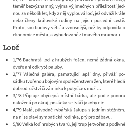
téměř bez­vý­znamný, vyjma vý­ji­meč­ných pří­le­ži­tostí jed­
nou za ně­ko­lik let, kdy z něj vy­plouvá loď, jež od­váží krále
nebo členy krá­lov­ské ro­diny na je­jich po­slední cestě.
Proto jsou bu­dovy větší a vznos­nější, než by od­po­ví­dalo
eko­no­mice města, a vy­bu­do­vané z tma­vého mra­moru.
Lodě
1/76 Bachratá loď z hrubých fošen, nemá žádná okna,
dveře ani od­kryté pa­luby.
2/77 Vá­lečná ga­léra, pa­ma­tu­jící lepší dny, při­váží po­
sádku tvo­ře­nou bo­jo­vým spo­le­čen­stvem žen, které hledá
dob­ro­druž­ství či zá­minku k po­tyčce s muži…
3/78 Při­pluje oby­čejná místní bárka, ale podle po­noru
na­lo­žená po okraj, po­sádka se tváří ja­koby nic.
4/79 Malá, pů­vodně ry­bář­ská ša­lupa s jed­ním stěž­něm,
na ní se plaví sym­pa­tická ro­dinka, prý pro zá­bavu.
5/80 Velká loď hrubých tvarů, její trup je tvo­řen z po­divné