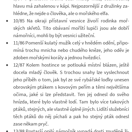
hlavu má za­ha­le­nou v kápi. Nej­po­zor­nější z dru­žinky za­
hlédne, že nejde o člo­věka, ale o moř­ského elfa.
10/85 Na okraji pří­stavní ves­nice ži­voří ro­dinka moř­
ských skřetů. Tito obá­vaní moř­ští lu­piči jsou ale dobří
ná­moř­níci, mohli by být ves­nici uži­teční.
11/86 Po­menší ku­latý mužík celý v hně­dém odění, při­po­
míná tro­chu mni­cha nebo chudého kněze, jeho oděv je
zdo­ben moř­skými ko­rály a jed­nou hvěz­dicí.
12/87 Kolem hos­tince se po­tlouká místní blá­zen, ještě
do­cela mladý člo­věk. S tro­chou snahy lze vy­slech­nout
jeho pří­běh o tom, jak byl ze své ry­bář­ské loďky une­sen
ob­rov­ským ptá­kem s ko­vo­vým peřím a těmi nej­vět­šíma
očima, jaké si lze před­sta­vit. Ten jej od­nesl do svého
hnízda, které bylo vlastně lodí. Tam bylo více ta­ko­vých
ptáků, stej­ných, ale vlastně úplně ji­ných. Lid­ští slu­žeb­níci
těch ptáků do něj pí­chali a pak ho stejný pták od­nesl
zase někam pryč.
13/88 Po­starší opilý ná­moř­ník vy­padá dosti znuděně ži­