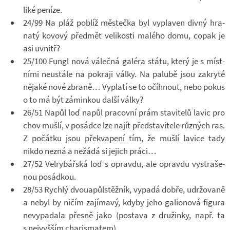
liké pe­níze.
24/99 Na pláž po­blíž měs­tečka byl vy­pla­ven divný hra­
natý ko­vový před­mět ve­li­kosti ma­lého domu, copak je
asi uvnitř?
25/100 Fungl nová vá­lečná ga­léra státu, který je s míst­
ními ne­u­stále na po­kraji války. Na pa­lubě jsou za­kryté
ně­jaké nové zbraně… Vy­platí se to očíh­nout, nebo pokus
o to má být zá­min­kou další války?
26/51 Napůl loď napůl pra­covní prám sta­vi­telů lavic pro
chov mušlí, v po­sádce lze najít před­sta­vi­tele růz­ných ras.
Z po­čátku jsou pře­kva­pení tím, že mušlí la­vice tady
nikdo nezná a ne­žádá si je­jich práci…
27/52 Velry­bář­ská loď s opravdu, ale opravdu vy­stra­še­
nou po­sád­kou.
28/53 Rychlý dvou­a­půl­stěž­ník, vy­padá dobře, udr­žo­vaně
a nebyl by ničím za­jí­mavý, kdyby jeho ga­li­o­nová fi­gura
ne­vy­pa­dala přesně jako (po­stava z dru­žinky, např. ta
s nej­vyš­ším cha­risma­tem).