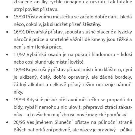
ztra­cené zá­silky rychle ne­na­jdou a ne­vrátí, tak fa­tálně
utrpí po­věst pří­stavu.
15/90 Pří­stav­nímu měs­tečku se za­čalo dobře dařit, hledá
něco, co­ko­liv, jak si udr­žet pří­zeň štěs­těny.
16/91 Dře­vař­ský pří­stav, spousta slušně pla­cené a fy­zicky
ná­ročné práce a smr­telně vážní lidé kmeny jsou těžké a
není s nimi lehká práce.
17/92 Ry­bář­ská osada je na po­kraji hla­do­moru – kdosi
nebo cosi plun­druje místní lo­viště.
18/93 Kdysi rušný pří­stav při­padl míst­nímu kláš­teru, nyní
je ukli­zený, čistý, dobře opra­vený, ale žádné bor­dely,
žádný al­ko­hol a cel­kově přísný režim od­ra­zuje ná­moř­
níky.
19/94 Kdysi úspěšné pří­stavní měs­tečko se pro­padá do
bídy, ry­báři ne­mo­hou nic ulo­vit, pře­pravci ztrácí zá­kaz­
níky – a to všichni mají zbrusu nové ma­gické po­můcky!
20/95 Ves jmé­nem Slu­neční pří­stav na půl­noční straně
Bí­lých pa­horků zní po­divně, ale název je prav­divý – půlka