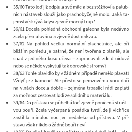
35/60 Tato loď již od­plula své míle a bez stěž­ňoví a pa­lub­
ních ná­sta­veb slouží jako pra­choby­čejné molo. Jaká ta­
jem­ství skrývá kdysi zjevně mocný trup?
36/61 Do­cela po­hledná ob­chodní ga­le­ona byla ne­dávno
zcela pře­ma­lo­vána a zjevně dost nakvap.
37/62 Na po­hled vcelku nor­mální pla­chet­nice, ale při
bliž­ším po­hledu je pa­trné, že není tvo­řena z pla­něk, ale
snad z je­di­ného kusu dřeva – za­pra­co­vali zde dru­i­dové
nebo se někde vy­sky­tují tak ob­rov­ské stromy?
38/63 Tohle pla­vi­dlo by v žád­ném pří­padě ne­mělo pla­vat!
Vždyť je z ka­mene! Ale přesto se pem­zo­vému voru daří
na vl­nách do­cela dobře – zejména tr­pas­líci rádi za­platí
za mož­nost ces­to­vat lodí ze so­lid­ního ma­te­ri­álu.
39/64 Do pří­stavu se při­belhá loď zjevně po­ni­čená straš­li­
vou bouří. Zcela vy­čer­paná po­sádka tvrdí, že ji vichřice
za­stihla mi­nu­lou noc jen ne­da­leko od pří­stavu. V pří­
stavu však nikdo o žádné bouři neví.
40/65 Po silné bouři se v pří­stavu ob­jeví dvě lodě – ele­