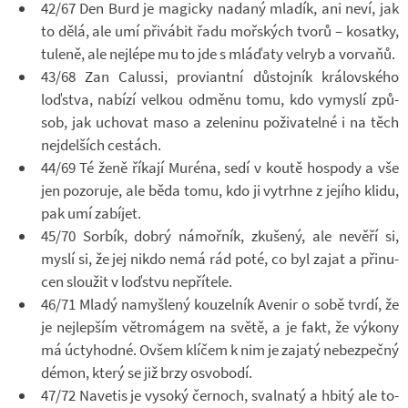
42/67 Den Burd je ma­gicky na­daný mla­dík, ani neví, jak
to dělá, ale umí při­vá­bit řadu moř­ských tvorů – ko­satky,
tu­leně, ale nej­lépe mu to jde s mlá­ďaty velryb a vor­vaňů.
43/68 Zan Ca­lussi, pro­vi­antní dů­stoj­ník krá­lov­ského
loďstva, na­bízí vel­kou od­měnu tomu, kdo vy­myslí způ­
sob, jak ucho­vat maso a ze­le­ninu po­ži­va­telné i na těch
nejdel­ších cestách.
44/69 Té ženě ří­kají Muréna, sedí v koutě hos­pody a vše
jen po­zo­ruje, ale běda tomu, kdo ji vy­trhne z je­jího klidu,
pak umí za­bí­jet.
45/70 Sor­bík, dobrý ná­moř­ník, zku­šený, ale ne­věří si,
myslí si, že jej nikdo nemá rád poté, co byl zajat a při­nu­
cen slou­žit v loďstvu ne­pří­tele.
46/71 Mladý na­myš­lený kou­zel­ník Ave­nir o so­bě tvrdí, že
je nej­lep­ším vě­tro­má­gem na světě, a je fakt, že vý­kony
má úcty­hodné. Ovšem klí­čem k nim je za­jatý ne­bez­pečný
démon, který se již brzy osvo­bodí.
47/72 Na­ve­tis je vy­soký čer­noch, sval­natý a hbitý ale to­