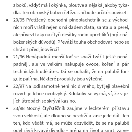
z boků, vždyť má i okýnka, ploutve a ně­jaká ja­koby ty­ka­
dla. Ten ob­rov­ský buben ře­tězu s ní bude ur­čitě sou­vi­set.
20/95 Pře­tí­žený ob­chodní pl­no­pla­chet­ník se z vý­chod­
ních moří vrá­til nejen s ná­kla­dem zlata, san­talu a perel,
ale při­vezl taky na čtyři de­sítky rodin uprch­líků (prý z ná­
bo­žen­ských dů­vodů). Pře­váží touha ob­cho­do­vat nebo se
chrá­nit před ji­no­věrci?
21/96 Ne­ná­padná menší loď se snaží tvá­řit ještě ne­ná­
pad­něji, ale ve vel­kém na­ku­puje ovoce, ko­ření a pár
tech­nic­kých udě­lá­tek. Dá se od­ha­lit, že na pa­lubě fun­
guje pa­lírna. Ně­které pro­dukty jsou vý­tečné.
22/97 Na lodi sa­motné není nic div­ného, byť její pla­vební
roz­vrh je lehce ne­ob­vyklý. Kdo­ko­liv se vyzná, ví, že v je­
jích útro­bách se skrývá ka­sino.
23/98 Mocný čtyř­stěž­ník za­ujme v leckte­rém pří­stavu
svou ve­li­kostí, ale dlouho se ne­zdrží a zase jede dál. Jen
ten, kdo vědět má, se může do­zvě­dět, že se na pa­lubě
ode­hrává kr­vavé di­va­dlo – aréna na život a smrt, za ve­