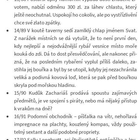
vo­tem, na­bízí od­měnu 300 zl. za láhev chlastu, který
ještě ne­o­chut­nal. Uspo­kojí ho co­ko­liv, ale po vy­stříz­li­vění
chce své zlato zpátky.
14/89 V koutě ta­verny sedí za­mlklý chlap jmé­nem Svat.
Z na­rá­žek míst­ních se dá vy­tu­šit, že to není první den,
kdy nej­lepší a nej­od­váž­nější rybář ves­nice místo moře
kouká do zdi. Dá to dost pře­svěd­čo­vání, ale na­ko­nec při­
zná, že na po­sled­ním ry­ba­ření vy­plul pří­liš da­leko, za­
stihla jej bouřka a byl by se uto­pil, kdyby jej ne­za­chrá­nila
ve­liká a po­divná ko­vová loď, která se pak před bouř­kou
skryla pod moř­skou hla­dinu.
15/90 Kudůk Za­cha­riáš pro­dává spoustu za­jí­ma­vých
před­mětů, je ve spo­jení s pi­ráty, nebo má ně­jaký pří­stup
k vra­kům na dně?
16/91 Po­do­mní ob­chod­ník – píš­ťalka na vítr, ne­hoř­lavá
im­preg­nace na plachty, kouz­lený kom­pas, vždy po­u­ži­
telný sextant a další po­dobné pro­pri­ety.
17/92 Sally Lon­gbrett, asi čty­ři­ce­ti­letá po­tá­pěčka a lov­