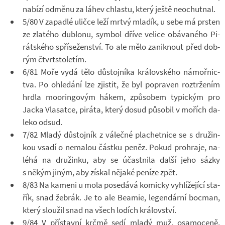
na­bízí od­měnu za láhev chlastu, který ještě ne­o­chut­nal.
5/80 V za­padlé uličce leží mrtvý mla­dík, u sebe má prs­ten
ze zla­tého dublonu, sym­bol dříve ve­lice obá­va­ného Pi­
rát­ského spří­se­žen­ství. To ale mělo za­nik­nout před dob­
rým čtvrt­sto­le­tím.
6/81 Moře vydá tělo dů­stoj­níka krá­lov­ského ná­moř­nic­
tva. Po ohle­dání lze zjis­tit, že byl po­pra­ven roz­tr­že­ním
hrdla mo­o­rin­go­vým hákem, způ­so­bem ty­pic­kým pro
Jacka Vla­satce, pi­ráta, který dosud pů­so­bil v mo­řích da­
leko odsud.
7/82 Mladý dů­stoj­ník z vá­lečné pla­chet­nice se s dru­žin­
kou vsadí o ne­ma­lou částku peněz. Pokud pro­hraje, na­
léhá na dru­žinku, aby se účast­nila další jeho sázky
s někým jiným, aby zís­kal ně­jaké pe­níze zpět.
8/83 Na ka­meni u mola po­se­dává ko­micky vy­hlí­že­jící sta­
řík, snad žeb­rák. Je to ale Be­a­mie, le­gen­dární bo­c­man,
který slou­žil snad na všech lo­dích krá­lov­ství.
9/84 V pří­stavní krčmě sedí mladý muž, osa­mo­ceně,