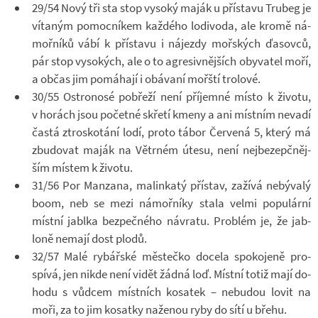
29/54 Nový tři sta stop vy­soký maják u pří­stavu Tru­beg je
ví­ta­ným po­moc­ní­kem kaž­dého lo­di­voda, ale kromě ná­
moř­níků vábí k pří­stavu i ná­jezdy moř­ských ďa­sovců,
pár stop vy­so­kých, ale o to agre­siv­něj­ších oby­va­tel moří,
a občas jim po­má­hají i obá­vaní moř­ští tro­lové.
30/55 Os­t­ro­nosé po­břeží není pří­jemné místo k ži­votu,
v ho­rách jsou po­četné skřetí kmeny a ani míst­ním ne­vadí
častá ztros­ko­tání lodí, proto tábor Čer­vená 5, který má
zbu­do­vat maják na Vě­tr­ném útesu, není nej­be­z­e­pč­něj­
ším mís­tem k ži­votu.
31/56 Por Man­zana, ma­lin­katý pří­stav, za­žívá ne­bý­valý
boom, neb se mezi ná­moř­níky stala velmi po­pu­lární
místní ja­blka bez­peč­ného ná­vratu. Pro­blém je, že jab­
loně ne­mají dost plodů.
32/57 Malé ry­bář­ské měs­tečko do­cela spo­ko­jeně pro­
spívá, jen nikde není vidět žádná loď. Místní totiž mají do­
hodu s vůd­cem míst­ních ko­sa­tek – ne­bu­dou lovit na
moři, za to jim ko­satky na­že­nou ryby do sítí u břehu.