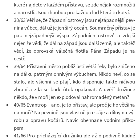
které na­jdete v kaž­dém pří­stavu, se zde nějak roz­mno­žili
a na­rostli. Jsou zhou­bou pro kaž­dou loď která tu kotví.
38/63 Věří se, že Zá­padní os­t­rovy jsou nej­zá­pad­nější pev­
nina vůbec, dál už je jen širý oceán. Sou­mračný pří­stav je
pak nej­zá­pad­nější výspa Zá­pad­ních os­t­rovů a zdejší
nejen že vědí, že dál na západ jsou další země, ale tak­též
vědí, že ob­rov­ská vá­lečná flo­tila Pána Zá­padu je na
cestě.
39/64 Pří­stavní město po­blíž ústí větší řeky bylo zni­čeno
na dálku pa­tr­ným oh­ni­vým vý­bu­chem. Nikdo neví, co se
stalo, ale všichni se ptají, kdo dis­po­nuje takto ni­či­vou
zbraní a zda se bude útok opa­ko­vat. A uvěří dru­žince
někdo, že v moři jen ex­plo­do­val na­hro­ma­děný metan?
40/65 Evan­trop – ano, je to pří­stav, ale proč je ho vět­šina
na moři? Na pev­nině jsou vlastně jen stáje a dílny na vý­
robu a opravu ko­čárů. Navíc obehnané vod­ním pří­ko­
pem.
41/66 Pro při­chá­ze­jící dru­žinku jde až o po­divně klidné