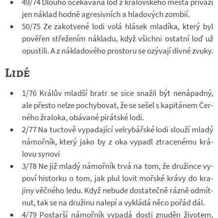
49/74 Dlouho oče­ká­vaná loď z krá­lov­ského města při­váží
jen ná­klad hodně agre­siv­ních a hla­do­vých zom­bií.
50/75 Ze za­kot­vené lodi volá hlá­sek mla­díka, který byl
po­vě­řen stře­že­ním ná­kladu, když všichni ostatní loď už
opus­tili. A z ná­kla­do­vého pro­storu se ozý­vají divné zvuky.
Lidé
1/76 Krá­lův mladší bratr se sice sna­žil být ne­ná­padný,
ale přesto nelze po­chy­bo­vat, že se sešel s ka­pi­tá­nem Čer­
ného žra­loka, obá­vané pi­rát­ské lodi.
2/77 Na tuc­tově vy­pa­da­jící velry­bář­ské lodi slouží mladý
ná­moř­ník, který jako by z oka vy­padl ztra­ce­nému krá­
lovu sy­novi
3/78 Ne již mladý ná­moř­ník trvá na tom, že dru­žince vy­
poví his­torku o tom, jak plul lovit moř­ské krávy do kra­
jiny věč­ného ledu. Když ne­bude do­sta­tečně rázně od­mít­
nut, tak se na dru­žinu na­lepí a vy­kládá něco pořád dál.
4/79 Po­starší ná­moř­ník vy­padá dosti znuděn ži­vo­tem,