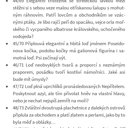
44/69 Ele­gantní třístěž­ník se stře­lec­kou láv­kou mezi
stěžni si s sebou veze malou otřís­ka­nou ša­lupu s mo­hut­
ným ráh­no­vím. Patří lov­cům a ob­chod­ní­kům se vzác­
nými ptáky. Je libo rajčí peří do spa­cáku, vejce orla moř­
ského či vy­cpa­ného al­ba­trose krá­lov­ského, ocho­če­ného
vo­do­jeda?
45/70 Při­plouvá ele­gantní a hbitá loď jmé­nem Po­se­i­do­
nova kočka, po­dobu kočky má ga­li­o­nová fi­gurína i sa­
motná loď. Psi za­čí­nají výt.
46/71 Loď ne­ob­vyk­lých tvarů a pro­porcí s ne­zná­mým
pra­po­rem, po­sádku tvoří kost­liví ná­moř­níci. Jaké asi
bude mít úmysly?
47/72 Loď plná uprch­líků pro­ná­sle­do­va­ných Ne­pří­te­lem.
Po­skyt­nout azyl, ale tím při­vo­lat hněv na vlastní hlavy,
nebo je ne­chat nej­spíš ze­mřít na moři?
48/73 Zvláštní dvou­trupá pla­chet­nice z da­lekých os­t­rovů
při­plula za ob­cho­dem a platí zla­tem a per­lami, jako by to
byla měď a ob­lázky…