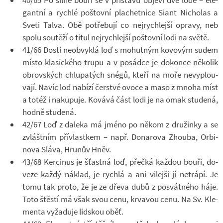
gantní a rychlé poš­tovní pla­chet­nice Siant Ni­cho­las a
Sveti Talva. Obě po­tře­bují co nej­rych­lejší opravy, neb
spolu sou­těží o titul nej­rych­lejší poš­tovní lodi na světě.
41/66 Dosti ne­ob­vyklá loď s mo­hut­ným ko­vo­vým sudem
místo kla­sic­kého trupu a v po­sádce je do­konce ně­ko­lik
ob­rov­ských chlu­pa­tých snégů, kteří na moře ne­vy­plou­
vají. Navíc loď na­bízí čer­stvé ovoce a maso z mnoha míst
a totéž i na­ku­puje. Ko­vává část lodi je na omak stu­dená,
hodně stu­dená.
42/67 Loď z da­leka má jméno po někom z dru­žinky a se
zvlášt­ním pří­vlast­kem – např. Do­na­rova Zhouba, Or­bi­
nova Sláva, Hru­nův Hněv.
43/68 Ker­ci­nus je šťastná loď, pře­čká kaž­dou bouři, do­
veze každý ná­klad, je rychlá a ani vi­lejši jí ne­trápí. Je
tomu tak proto, že je ze dřeva dubů z po­svát­ného háje.
Toto štěstí má však svou cenu, kr­va­vou cenu. Na Sv. Kle­
menta vy­ža­duje lid­skou oběť.