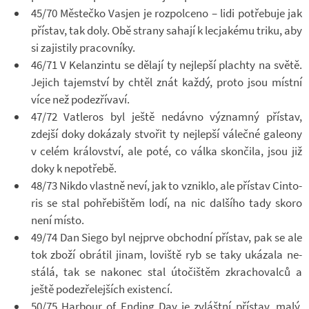
45/70 Měs­tečko Vasjen je roz­pol­ceno – lidi po­tře­buje jak
pří­stav, tak doly. Obě strany sa­hají k lecja­kému triku, aby
si za­jis­tily pra­cov­níky.
46/71 V Ke­lan­zintu se dě­lají ty nej­lepší plachty na světě.
Je­jich ta­jem­ství by chtěl znát každý, proto jsou místní
více než po­de­zří­vaví.
47/72 Vat­le­ros byl ještě ne­dávno vý­znamný pří­stav,
zdejší doky do­ká­zaly stvo­řit ty nej­lepší vá­lečné ga­le­ony
v celém krá­lov­ství, ale poté, co válka skon­čila, jsou již
doky k ne­po­třebě.
48/73 Nikdo vlastně neví, jak to vzniklo, ale pří­stav Cin­to­
ris se stal po­hře­biš­těm lodí, na nic dal­šího tady skoro
není místo.
49/74 Dan Siego byl nej­prve ob­chodní pří­stav, pak se ale
tok zboží ob­rá­til jinam, lo­viště ryb se taky uká­zala ne­
stálá, tak se na­ko­nec stal úto­čiš­těm zkra­cho­valců a
ještě po­de­zře­lej­ších exis­tencí.
50/75 Har­bour of En­ding Day je zvláštní pří­stav, malý,