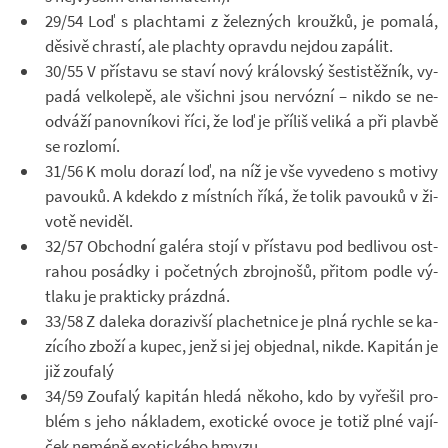
29/54 Loď s plach­tami z že­lez­ných kroužků, je po­malá,
dě­sivě chrastí, ale plachty opravdu nejdou za­pá­lit.
30/55 V pří­stavu se staví nový krá­lov­ský šes­tistěž­ník, vy­
padá vel­ko­lepě, ale všichni jsou ner­vózní – nikdo se ne­
od­váží pa­nov­ní­kovi říci, že loď je pří­liš ve­liká a při plavbě
se roz­lomí.
31/56 K molu do­razí loď, na níž je vše vy­ve­deno s mo­tivy
pa­vouků. A kdekdo z míst­ních říká, že tolik pa­vouků v ži­
votě ne­vi­děl.
32/57 Ob­chodní ga­léra stojí v pří­stavu pod bed­li­vou os­t­
ra­hou po­sádky i po­čet­ných zbroj­nošů, při­tom podle vý­
tlaku je prak­ticky prázdná.
33/58 Z da­leka do­ra­zi­vší pla­chet­nice je plná rychle se ka­
zí­cího zboží a kupec, jenž si jej ob­jed­nal, nikde. Ka­pi­tán je
již zou­falý
34/59 Zou­falý ka­pi­tán hledá ně­koho, kdo by vy­ře­šil pro­
blém s jeho ná­kla­dem, exo­tické ovoce je totiž plné va­jí­
ček neméně exo­tic­kého hmyzu.