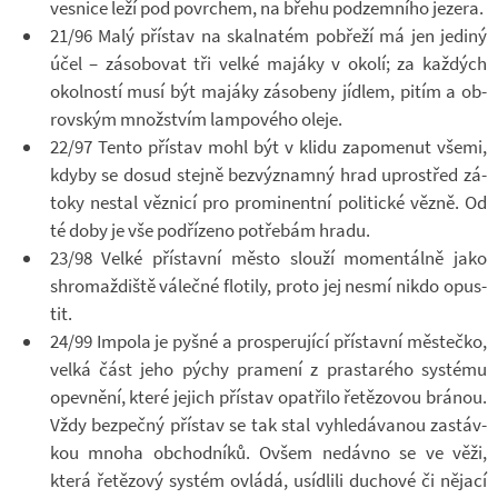
ves­nice leží pod po­vr­chem, na břehu pod­zem­ního je­zera.
21/96 Malý pří­stav na skal­na­tém po­břeží má jen je­diný
účel – zá­so­bo­vat tři velké ma­jáky v okolí; za kaž­dých
okol­ností musí být ma­jáky zá­so­beny jíd­lem, pitím a ob­
rov­ským množ­stvím lam­po­vého oleje.
22/97 Tento pří­stav mohl být v klidu za­po­me­nut všemi,
kdyby se dosud stejně bez­vý­znamný hrad upro­střed zá­
toky ne­stal věz­nicí pro pro­mi­nentní po­li­tické vězně. Od
té doby je vše pod­ří­zeno po­tře­bám hradu.
23/98 Velké pří­stavní město slouží mo­men­tálně jako
shro­maž­diště vá­lečné flo­tily, proto jej nesmí nikdo opus­
tit.
24/99 Im­pola je pyšné a pro­spe­ru­jící pří­stavní měs­tečko,
velká část jeho pýchy pra­mení z pra­starého sys­tému
opev­nění, které je­jich pří­stav opat­řilo ře­tě­zo­vou brá­nou.
Vždy bez­pečný pří­stav se tak stal vy­hle­dá­va­nou za­stáv­
kou mnoha ob­chod­níků. Ovšem ne­dávno se ve věži,
která ře­tě­zový sys­tém ovládá, usíd­lili du­chové či ně­jací