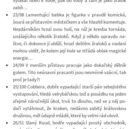
vy­lá­kat oběti k vodě, pak do vody a tam je jako žra­lok
zabít…
23/98 La­men­tu­jící babka je fi­gurka v pravdě ko­mická,
šourá se pří­stav­ním měs­teč­kem a vše hla­sitě ko­men­tuje.
Ne­zdár­ní­kům hrozí svou holí, na níž je kresba tor­náda,
uná­še­jí­cího ně­ko­lik žra­loků. Když ji někdo opravdu na­
štve, či do­konce jí ublíží, hrozí deš­těm žra­loků a na­daní
mohou vidět, že kolem její hole se střádá oblak ma­gické
ener­gie…
24/99 V men­ším pří­stavu pra­cuje jako do­kař­ský děl­ník
golem. Tito ne­ú­navní pra­canti jsou ne­smírně vzácní, tak
proč je tady?!
25/100 Cobbera, dobře vy­pa­da­jící starší pán se­be­jis­tého
vy­stu­po­vání, hledá velry­bář­skou loď a po­sádku na jeden
zřejmě ná­roč­nější úkol, trvá to dlouho, než se z něj po­
daří vy­táh­nout, že kra­ken, ne­dávno za­bitý krá­lov­skou
dru­ži­nou, měl údajně mládě, které by velmi rád ulo­vil.
26/51 Slaný Ruud, bodře vy­pa­da­jící prostý ob­chod­ník,