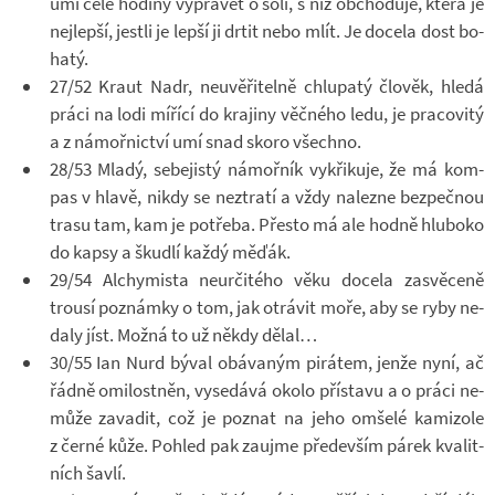
umí celé ho­diny vy­prá­vět o soli, s níž ob­cho­duje, která je
nej­lepší, jestli je lepší ji drtit nebo mlít. Je do­cela dost bo­
hatý.
27/52 Kraut Nadr, ne­u­vě­ři­telně chlu­patý člo­věk, hledá
práci na lodi mí­řící do kra­jiny věč­ného ledu, je pra­co­vitý
a z ná­moř­nic­tví umí snad skoro všechno.
28/53 Mladý, se­be­jistý ná­moř­ník vy­kři­kuje, že má kom­
pas v hlavě, nikdy se ne­ztratí a vždy na­lezne bez­peč­nou
trasu tam, kam je po­třeba. Přesto má ale hodně hlu­boko
do kapsy a škudlí každý měďák.
29/54 Al­chy­mista ne­u­r­či­tého věku do­cela za­svě­ceně
trousí po­známky o tom, jak ot­rá­vit moře, aby se ryby ne­
daly jíst. Možná to už někdy dělal…
30/55 Ian Nurd býval obá­va­ným pi­rá­tem, jenže nyní, ač
řádně omi­lost­něn, vy­se­dává okolo pří­stavu a o práci ne­
může za­va­dit, což je po­znat na jeho omšelé ka­mi­zole
z černé kůže. Po­hled pak za­ujme pře­de­vším párek kva­lit­
ních šavlí.