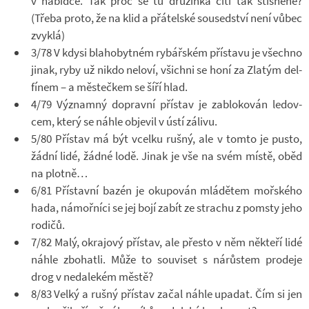
v na­bídce. Tak proč se tu dru­žinka cítí tak stís­něně?
(Třeba proto, že na klid a přá­tel­ské sou­sed­ství není vůbec
zvyklá)
3/78 V kdysi bla­hobyt­ném ry­bář­ském pří­stavu je všechno
jinak, ryby už nikdo ne­loví, všichni se honí za Zla­tým del­
fí­nem – a měs­teč­kem se šíří hlad.
4/79 Vý­znamný do­pravní pří­stav je za­blo­ko­ván le­dov­
cem, který se náhle ob­je­vil v ústí zá­livu.
5/80 Pří­stav má být vcelku rušný, ale v tomto je pusto,
žádní lidé, žádné lodě. Jinak je vše na svém místě, oběd
na plotně…
6/81 Pří­stavní bazén je oku­po­ván mlá­dě­tem moř­ského
hada, ná­moř­níci se jej bojí zabít ze stra­chu z po­msty jeho
ro­dičů.
7/82 Malý, okra­jový pří­stav, ale přesto v něm ně­kteří lidé
náhle zbo­hatli. Může to sou­vi­set s ná­růs­tem pro­deje
drog v ne­da­le­kém městě?
8/83 Velký a rušný pří­stav začal náhle upa­dat. Čím si jen