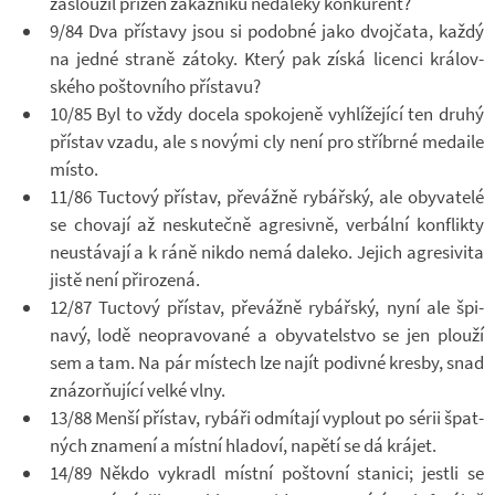
za­slou­žil pří­zeň zá­kaz­níků ne­da­leký kon­ku­rent?
9/84 Dva pří­stavy jsou si po­dobné jako dvoj­čata, každý
na jedné straně zá­toky. Který pak získá li­cenci krá­lov­
ského poš­tov­ního pří­stavu?
10/85 Byl to vždy do­cela spo­ko­jeně vy­hlí­že­jící ten druhý
pří­stav vzadu, ale s no­vými cly není pro stří­brné me­daile
místo.
11/86 Tuc­tový pří­stav, pře­vážně ry­bář­ský, ale oby­va­telé
se cho­vají až ne­sku­tečně agre­sivně, ver­bální kon­flikty
ne­u­stá­vají a k ráně nikdo nemá da­leko. Je­jich agre­si­vita
jistě není při­ro­zená.
12/87 Tuc­tový pří­stav, pře­vážně ry­bář­ský, nyní ale špi­
navý, lodě ne­o­pra­vo­vané a oby­va­tel­stvo se jen plouží
sem a tam. Na pár mís­tech lze najít po­divné kresby, snad
zná­zor­ňu­jící velké vlny.
13/88 Menší pří­stav, ry­báři od­mí­tají vy­plout po sérii špat­
ných zna­mení a místní hla­doví, na­pětí se dá krá­jet.
14/89 Někdo vy­kradl místní poš­tovní sta­nici; jestli se