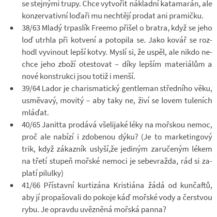
se stej­nými trupy. Chce vy­tvo­řit ná­kladní ka­ta­ma­rán, ale
kon­zer­va­tivní lo­ďaři mu ne­chtějí pro­dat ani pra­mičku.
38/63 Mladý tr­pas­lík Fre­emo při­šel o bra­tra, když se jeho
loď utrhla při kot­vení a po­to­pila se. Jako kovář se roz­
hodl vy­vi­nout lepší kotvy. Myslí si, že uspěl, ale nikdo ne­
chce jeho zboží otes­to­vat – díky lep­ším ma­te­ri­á­lům a
nové kon­strukci jsou totiž i menší.
39/64 Lador je cha­risma­tický gentle­man střed­ního věku,
usmě­vavý, mo­vitý – aby taky ne, živí se lovem tu­le­ních
mlá­ďat.
40/65 Ja­nitta pro­dává vše­li­jaké léky na moř­skou nemoc,
proč ale na­bízí i zdo­be­nou dýku? (Je to mar­ke­tingový
trik, když zá­kaz­ník uslyší,že je­di­ným za­ru­če­ným lékem
na třetí stu­peň moř­ské ne­moci je se­be­vražda, rád si za­
platí pi­lulky)
41/66 Pří­stavní kur­ti­zána Kris­ti­ána žádá od kun­čaftů,
aby jí pro­pa­šo­vali do po­koje káď moř­ské vody a čer­stvou
rybu. Je opravdu uvěz­něná moř­ská panna?