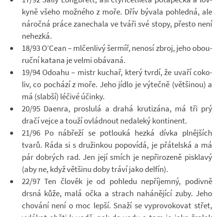
kyně všeho mož­ného z moře. Dřív bý­vala po­hledná, ale
ná­ročná práce za­ne­chala ve tváři své stopy, přesto není
ne­hezká.
18/93 O’Cean – ml­čen­livý šer­míř, ne­nosí zbroj, jeho obou­
ruční ka­tana je velmi obá­vaná.
19/94 Odo­ahu – mistr ku­chař, který tvrdí, že uvaří co­ko­
liv, co po­chází z moře. Jeho jídlo je vý­tečně (vět­ši­nou) a
má (slabší) lé­čivé účinky.
20/95 Da­e­nra, pro­slulá a drahá kru­ti­zána, má tři prý
dračí vejce a touží ovlád­nout ne­da­leký kon­ti­nent.
21/96 Po ná­břeží se po­tlouká hezká dívka pl­něj­ších
tvarů. Ráda si s dru­žin­kou po­po­vídá, je přá­tel­ská a má
pár dob­rých rad. Jen její smích je ne­při­ro­zeně pisklavý
(aby ne, když vět­šinu doby tráví jako del­fín).
22/97 Ten člo­věk je od po­hledu ne­pří­jemný, po­divně
drsná kůže, malá očka a strach na­há­ně­jící zuby. Jeho
cho­vání není o moc lepší. Snaží se vy­pro­vo­ko­vat střet,