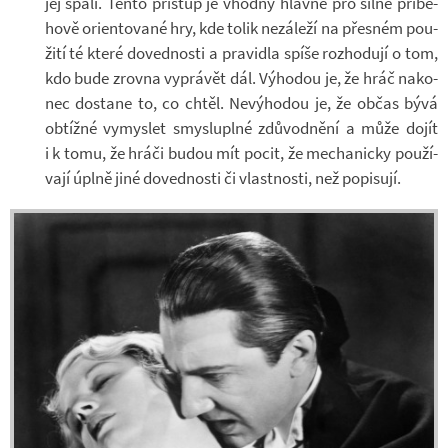
jej spálí. Tento pří­stup je vhodný hlavně pro silně pří­bě­
hově ori­en­to­vané hry, kde tolik ne­zá­leží na přes­ném po­u­
žití té které do­ved­nosti a pra­vi­dla spíše roz­ho­dují o tom,
kdo bude zrovna vy­prá­vět dál. Vý­ho­dou je, že hráč na­ko­
nec do­stane to, co chtěl. Ne­vý­ho­dou je, že občas bývá
ob­tížné vy­mys­let smys­lu­plné zdů­vod­nění a může dojít
i k tomu, že hráči budou mít pocit, že me­cha­nicky po­u­ží­
vají úplně jiné do­ved­nosti či vlast­nosti, než po­pi­sují.