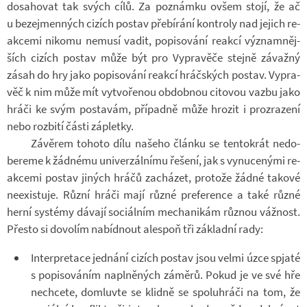
do­sa­ho­vat tak svých cílů. Za po­známku ovšem stojí, že ač
u be­ze­jmen­ných ci­zích po­stav pře­bí­rání kon­t­roly nad je­jich re­
ak­cemi ni­komu ne­musí vadit, po­pi­so­vání re­akcí vý­znam­něj­
ších ci­zích po­stav může být pro Vy­pra­věče stejně zá­važný
zásah do hry jako po­pi­so­vání re­akcí hráč­ských po­stav. Vy­pra­
věč k nim může mít vy­tvo­ře­nou ob­dob­nou ci­to­vou vazbu jako
hráči ke svým po­sta­vám, pří­padně může hro­zit i pro­zra­zení
nebo roz­bití části zá­pletky.
Zá­vě­rem to­hoto dílu na­šeho článku se ten­to­krát ne­do­
be­reme k žád­nému uni­ver­zál­nímu ře­šení, jak s vy­nu­ce­nými re­
ak­cemi po­stav ji­ných hráčů za­chá­zet, pro­tože žádné ta­kové
ne­e­xis­tuje. Různí hráči mají různé pre­fe­rence a také různé
herní sys­témy dá­vají so­ci­ál­ním me­cha­ni­kám růz­nou váž­nost.
Přesto si do­vo­lím na­bíd­nout ale­spoň tři zá­kladní rady:
In­ter­pre­tace jed­nání ci­zích po­stav jsou velmi úzce spjaté
s po­pi­so­vá­ním na­pl­ně­ných zá­měrů. Pokud je ve své hře
ne­chcete, do­mluvte se klidně se spo­lu­hráči na tom, že