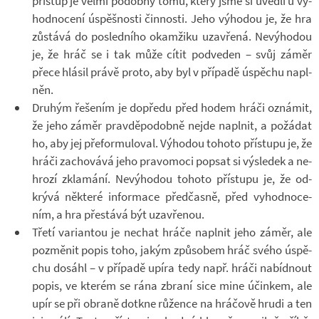
pří­stup je velmi po­dobný tomu, který jsme si uvedli u vy­
hod­no­cení úspěš­nosti čin­nosti. Jeho vý­ho­dou je, že hra
zů­stává do po­sled­ního oka­mžiku uza­vřená. Ne­vý­ho­dou
je, že hráč se i tak může cítit pod­ve­den – svůj záměr
přece hlá­sil právě proto, aby byl v pří­padě úspě­chu na­pl­
něn.
Dru­hým ře­še­ním je do­předu před hodem hráči ozná­mit,
že jeho záměr prav­dě­po­dobně nejde na­pl­nit, a po­žá­dat
ho, aby jej pře­for­mu­lo­val. Vý­ho­dou to­hoto pří­stupu je, že
hráči za­cho­vává jeho pra­vo­moci po­psat si vý­sle­dek a ne­
hrozí zkla­mání. Ne­vý­ho­dou to­hoto pří­stupu je, že od­
krývá ně­které in­for­mace před­časně, před vy­hod­no­ce­
ním, a hra pře­stává být uza­vře­nou.
Třetí va­ri­an­tou je ne­chat hráče na­pl­nit jeho záměr, ale
po­změ­nit popis toho, jakým způ­so­bem hráč svého úspě­
chu do­sáhl – v pří­padě upíra tedy např. hráči na­bíd­nout
popis, ve kte­rém se rána zbraní sice mine účin­kem, ale
upír se při obraně do­tkne rů­žence na hrá­čově hrudi a ten