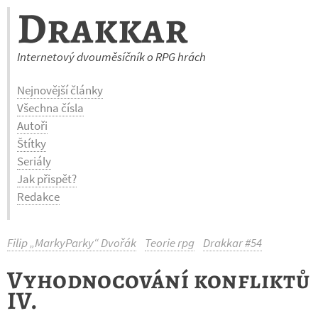
Drakkar
Internetový dvouměsíčník o RPG hrách
Nejnovější články
Všechna čísla
Autoři
Štítky
Seriály
Jak přispět?
Redakce
Filip „MarkyParky“ Dvořák
Teorie rpg
Drakkar #54
Vyhodnocování konfliktů
IV.