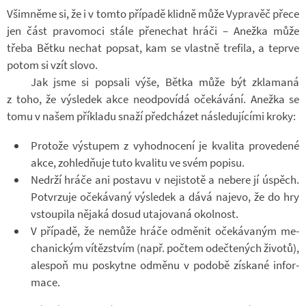
Všim­něme si, že i v tomto pří­padě klidně může Vy­pra­věč přece
jen část pra­vo­moci stále pře­ne­chat hráči – Anežka může
třeba Bětku ne­chat po­psat, kam se vlastně tre­fila, a te­prve
potom si vzít slovo.
Jak jsme si po­psali výše, Bětka může být zkla­maná
z toho, že vý­sle­dek akce ne­od­po­vídá oče­ká­vání. Anežka se
tomu v našem pří­kladu snaží před­chá­zet ná­sle­du­jí­cími kroky:
Pro­tože vý­stu­pem z vy­hod­no­cení je kva­lita pro­ve­dené
akce, zo­hled­ňuje tuto kva­litu ve svém po­pisu.
Ne­drží hráče ani po­stavu v ne­jis­totě a ne­bere jí úspěch.
Po­tvr­zuje oče­ká­vaný vý­sle­dek a dává na­jevo, že do hry
vstou­pila ně­jaká dosud uta­jo­vaná okol­nost.
V pří­padě, že ne­může hráče od­mě­nit oče­ká­va­ným me­
cha­nic­kým ví­těz­stvím (např. po­čtem ode­čte­ných ži­votů),
ale­spoň mu po­skytne od­měnu v po­době zís­kané in­for­
mace.