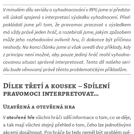
V mi­nu­lém dílu se­ri­álu o vy­hod­no­co­vání v RPG jsme si před­sta­
vili úskalí spo­jená s in­ter­pre­tací vý­sledku vy­hod­no­cení. Před­
po­klá­dali jsme při tom, že pra­vo­moc pra­co­vat s vý­sled­kem
má vždy právě jeden hráč, a ro­ze­bí­rali jsme, jakým způ­so­bem
může jeho roz­ho­do­vání ovliv­nit hru, či do­konce být pří­či­nou
ne­shody. Na konci článku jsme si však uvedli dva pří­klady, kdy
z prin­cipu není možné, aby pouze je­diný hráč mohl vy­hod­no­
co­va­nou si­tu­aci správně in­ter­pre­to­vat. Tento díl na­šeho se­ri­
álu bude vě­no­vaný právě těmto pro­ble­ma­tic­kým pří­kla­dům.
Dílek třetí a kousek – Sdílení
pravomoci interpretovat…
Uzavřená a otevřená hra
V
ote­vřené hře
všichni hráči sdílí in­for­mace o tom, co se děje,
a tak mají všichni stejný pře­hled o tom, čeho lze jed­not­li­vými
ak­cemi do­sáh­nout. Pro hráče by tedy neměl být pro­blém svě­