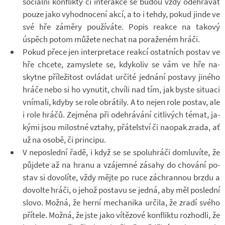
so­ci­ální kon­flikty či in­ter­akce se budou vždy ode­hrá­vat
pouze jako vy­hod­no­cení akcí, a to i tehdy, pokud jinde ve
své hře zá­měry po­u­ží­váte. Popis re­akce na ta­kový
úspěch potom mů­žete ne­chat na po­ra­že­ném hráči.
Pokud přece jen in­ter­pre­tace re­akcí ostat­ních po­stav ve
hře chcete, za­mys­lete se, kdy­ko­liv se vám ve hře na­
skytne pří­le­ži­tost ovlá­dat ur­čité jed­nání po­stavy ji­ného
hráče nebo si ho vy­nu­tit, chvíli nad tím, jak byste si­tu­aci
vní­mali, kdyby se role ob­rá­tily. A to nejen role po­stav, ale
i role hráčů. Zejména při ode­hrá­vání cit­li­vých témat, ja­
kými jsou mi­lostné vztahy, přá­tel­ství či na­o­pak zrada, ať
už na osobě, či prin­cipu.
V ne­po­slední řadě, i když se se spo­lu­hráči do­mlu­víte, že
pů­jdete až na hranu a vzá­jemné zá­sahy do cho­vání po­
stav si do­vo­líte, vždy mějte po ruce zá­chran­nou brzdu a
do­volte hráči, o jehož po­stavu se jedná, aby měl po­slední
slovo. Možná, že herní me­cha­nika ur­čila, že zradí svého
pří­tele. Možná, že jste jako ví­tě­zové kon­fliktu roz­hodli, že