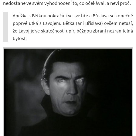
ne­do­stane ve svém vy­hod­no­cení to, co oče­ká­val, a neví proč.
Anežka s Bět­kou po­kra­čují ve své hře a Bři­slava se ko­nečně
po­prvé utká s La­vo­jem. Bětka (ani Bři­slava) ovšem ne­tuší,
že Lavoj je ve sku­teč­nosti upír, běž­nou zbraní ne­zra­ni­telná
by­tost.