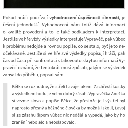
Pokud hráči po­u­ží­vají
vy­hod­no­cení úspěš­nosti čin­nosti
, je
ře­šení jed­no­dušší. Vy­hod­no­cení nám totiž dává in­for­maci
o kva­litě pro­ve­dení a to je také pod­kla­dem k in­ter­pre­taci.
Jestliže ve hře vždy vý­sledky in­ter­pre­tuje Vy­pra­věč, pak vůbec
k pro­blému ne­do­jde a rov­nou po­píše, co se stalo, byť je to ne­
o­če­ká­vané. Jestliže si ve hře své vý­sledky po­pi­sují hráči, pak
čas od času při kon­fron­taci s ta­ko­vouto skry­tou in­for­mací Vy­
pra­věč oznámí, že ten­to­krát musí způ­sob, jakým se vý­sle­dek
za­psal do pří­běhu, po­psat sám.
Bětka se roz­hodne, že střelí La­voje lukem. Za­chřestí kostky
a vý­sled­kem hodu je velmi dobrý zásah. Vy­pra­věčka Anežka
si vezme slovo a po­píše Bětce, že přes­tože její vý­střel byl
na­prosto přesný a běž­ného člo­věka by možná i sko­lil, Lavoj
si ze zá­sahu šípem vůbec nic ne­dělá a vy­padá, jako by ho
zra­nění ne­bo­lelo a ne­o­sla­bo­valo.