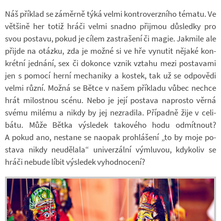
Náš pří­klad se zá­měrně týká velmi kon­tro­verz­ního té­matu. Ve
vět­šině her totiž hráči velmi snadno při­jmou dů­sledky pro
svou po­stavu, pokud je cílem za­stra­šení či magie. Jakmile ale
při­jde na otázku, zda je možné si ve hře vy­nu­tit ně­jaké kon­
krétní jed­nání, sex či do­konce vznik vztahu mezi po­sta­vami
jen s po­mocí herní me­cha­niky a kos­tek, tak už se od­po­vědi
velmi různí. Možná se Bětce v našem pří­kladu vůbec ne­chce
hrát mi­lost­nou scénu. Nebo je její po­stava na­prosto věrná
svému mi­lému a nikdy by jej ne­zra­dila. Pří­padně žije v ce­li­
bátu. Může Bětka vý­sle­dek ta­ko­vého hodu od­mít­nout?
A pokud ano, ne­stane se na­o­pak pro­hlá­šení „to by moje po­
stava nikdy ne­u­dě­lala“ uni­ver­zální vý­mluvou, kdy­ko­liv se
hráči ne­bude líbit vý­sle­dek vy­hod­no­cení?