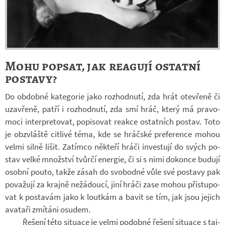
Mohu popsat, jak reagují ostatní
postavy?
Do ob­dobné ka­te­go­rie jako roz­hod­nutí, zda hrát ote­vřeně či
uza­vřeně, patří i roz­hod­nutí, zda smí hráč, který má pra­vo­
moci in­ter­pre­to­vat, po­pi­so­vat re­akce ostat­ních po­stav. Toto
je ob­zvláště cit­livé téma, kde se hráč­ské pre­fe­rence mohou
velmi silně lišit. Za­tímco ně­kteří hráči in­ves­tují do svých po­
stav velké množ­ství tvůrčí ener­gie, či si s nimi do­konce bu­dují
osobní pouto, takže zásah do svo­bodné vůle své po­stavy pak
po­va­žují za krajně ne­žá­doucí, jiní hráči zase mohou při­stu­po­
vat k po­sta­vám jako k loutkám a bavit se tím, jak jsou je­jich
ava­taři zmí­táni osu­dem.
Ře­šení této si­tu­ace je velmi po­dobné ře­šení si­tu­ace s taj­