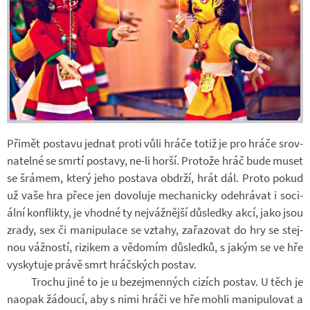
Při­mět po­stavu jed­nat proti vůli hráče totiž je pro hráče srov­
na­telné se smrtí po­stavy, ne-li horší. Pro­tože hráč bude muset
se šrá­mem, který jeho po­stava ob­drží, hrát dál. Proto pokud
už vaše hra přece jen do­vo­luje me­cha­nicky ode­hrá­vat i so­ci­
ální kon­flikty, je vhodné ty nej­váž­nější dů­sledky akcí, jako jsou
zrady, sex či ma­ni­pu­lace se vztahy, za­řa­zo­vat do hry se stej­
nou váž­ností, ri­zi­kem a vě­do­mím dů­sledků, s jakým se ve hře
vy­sky­tuje právě smrt hráč­ských po­stav.
Tro­chu jiné to je u be­ze­jmen­ných ci­zích po­stav. U těch je
na­o­pak žá­doucí, aby s nimi hráči ve hře mohli ma­ni­pu­lo­vat a