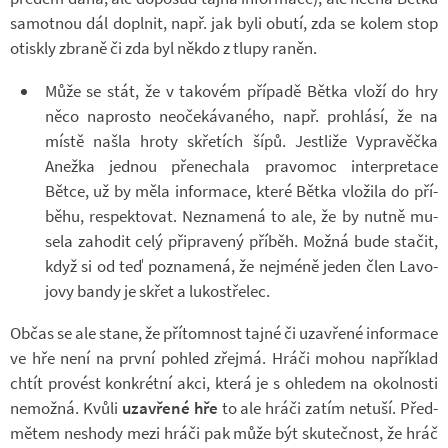
sa­mot­nou dál do­pl­nit, např. jak byli obutí, zda se kolem stop
otiskly zbraně či zda byl někdo z tlupy raněn.
Může se stát, že v ta­ko­vém pří­padě Bětka vloží do hry
něco na­prosto ne­o­če­ká­va­ného, např. pro­hlásí, že na
místě našla hroty skře­tích šípů. Jestliže Vy­pra­věčka
Anežka jed­nou pře­ne­chala pra­vo­moc in­ter­pre­tace
Bětce, už by měla in­for­mace, které Bětka vlo­žila do pří­
běhu, re­spek­to­vat. Ne­zna­mená to ale, že by nutně mu­
sela za­ho­dit celý při­pra­vený pří­běh. Možná bude sta­čit,
když si od teď po­zna­mená, že nejméně jeden člen La­vo­
jovy bandy je skřet a lu­kostře­lec.
Občas se ale stane, že pří­tom­nost tajné či uza­vřené in­for­mace
ve hře není na první po­hled zřejmá. Hráči mohou na­pří­klad
chtít pro­vést kon­krétní akci, která je s ohle­dem na okol­nosti
ne­možná. Kvůli
uza­vřené hře
to ale hráči zatím ne­tuší. Před­
mě­tem ne­shody mezi hráči pak může být sku­teč­nost, že hráč