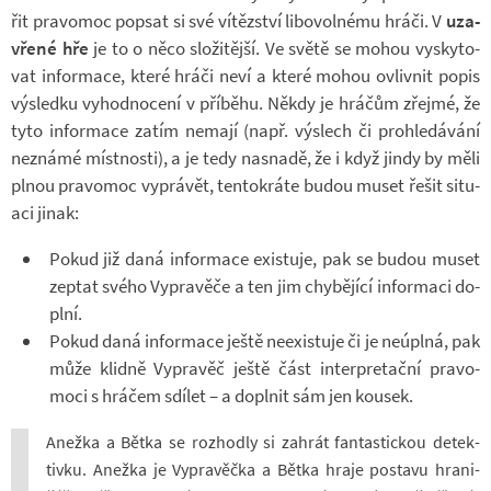
řit pra­vo­moc po­psat si své ví­těz­ství li­bo­vol­nému hráči. V
uza­
vřené hře
je to o něco slo­ži­tější. Ve světě se mohou vy­sky­to­
vat in­for­mace, které hráči neví a které mohou ovliv­nit popis
vý­sledku vy­hod­no­cení v pří­běhu. Někdy je hrá­čům zřejmé, že
tyto in­for­mace zatím ne­mají (např. vý­slech či pro­hle­dá­vání
ne­známé míst­nosti), a je tedy na­snadě, že i když jindy by měli
plnou pra­vo­moc vy­prá­vět, ten­to­kráte budou muset řešit si­tu­
aci jinak:
Pokud již daná in­for­mace exis­tuje, pak se budou muset
ze­ptat svého Vy­pra­věče a ten jim chy­bě­jící in­for­maci do­
plní.
Pokud daná in­for­mace ještě ne­e­xis­tuje či je ne­ú­plná, pak
může klidně Vy­pra­věč ještě část in­ter­pre­tační pra­vo­
moci s hrá­čem sdí­let – a do­pl­nit sám jen kou­sek.
Anežka a Bětka se roz­hodly si za­hrát fan­tas­tic­kou de­tek­
tivku. Anežka je Vy­pra­věčka a Bětka hraje po­stavu hra­ni­