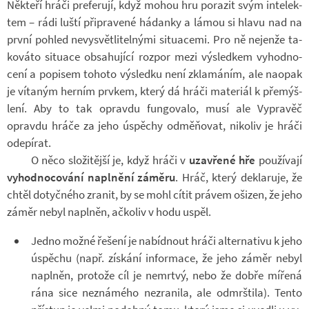
Ně­kteří hráči pre­fe­rují, když mohou hru po­ra­zit svým in­te­lek­
tem – rádi luští při­pra­vené há­danky a lámou si hlavu nad na
první po­hled ne­vy­svět­li­tel­nými si­tu­a­cemi. Pro ně nejenže ta­
ko­váto si­tu­ace ob­sa­hu­jící roz­por mezi vý­sled­kem vy­hod­no­
cení a po­pi­sem to­hoto vý­sledku není zkla­má­ním, ale na­o­pak
je ví­ta­ným her­ním prv­kem, který dá hráči ma­te­riál k pře­mýš­
lení. Aby to tak opravdu fun­go­valo, musí ale Vy­pra­věč
opravdu hráče za jeho úspě­chy od­mě­ňo­vat, ni­ko­liv je hráči
ode­pí­rat.
O něco slo­ži­tější je, když hráči v
uza­vřené hře
po­u­ží­vají
vy­hod­no­co­vání na­pl­nění zá­měru
. Hráč, který de­kla­ruje, že
chtěl do­tyč­ného zra­nit, by se mohl cítit prá­vem oši­zen, že jeho
záměr nebyl na­pl­něn, ač­ko­liv v hodu uspěl.
Jedno možné ře­šení je na­bíd­nout hráči al­ter­na­tivu k jeho
úspě­chu (např. zís­kání in­for­mace, že jeho záměr nebyl
na­pl­něn, pro­tože cíl je ne­mrtvý, nebo že dobře mí­řená
rána sice ne­zná­mého ne­zra­nila, ale od­mrš­tila). Tento