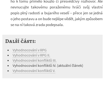
ho k tomu při­mělo kouzlo či pře­svěd­čivý roz­ho­vor. Ale
ne­vnu­cujte ta­ko­vému po­ra­že­nému hráči svůj vlastní
popis plný ra­dosti a bu­jarého ve­selí – přece jen se jedná
o jeho po­stavu a on bude nej­lépe vědět, jakým způ­so­bem
se na ní ta­ková zrada po­de­psala.
Další části:
Vyhodnocování v RPG
Vyhodnocování v RPG II.
Vyhodnocování konfliktů III.
Vyhodnocování konfliktů IV. (aktuální článek)
Vyhodnocování konfliktů V.