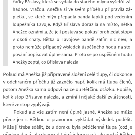
čářky Bři­slavy, která se vy­dala do starého mlýna vy­šet­řit zá­
had­nou vraždu. Anežka si ve svém pří­běhu při­pra­vila zá­
pletku, ve které mlýn pře­padla banda lapků pod ve­de­ním
lou­pež­níka La­voje. Když Bři­slava do­ra­zila na místo, Bětka
Anežce ozná­mila, že její po­stava se po­kusí pro­hle­dat stopy
v okolí chaty. Bětka o La­vo­jově bandě zatím nic neví, a
proto ne­může pří­padný vý­sle­dek úspěš­ného hodu na sto­
po­vání po­pi­so­vat úplně sama. Proto se po úspěš­ném hodu
Anežky zeptá, co Bři­slava na­lezla.
Pokud má Anežka již při­pra­vené slo­žení celé tlupy, či do­konce
v ode­hra­ném pří­běhu již za­znělo např. kolik má tlupa členů,
potom Anežka sama od­poví na celou Bět­činu otázku. Po­píše,
kolik stop Bři­slava na­lezla, a zmíní i ně­jaké další zvlášt­nosti,
které ze stop vy­plý­vají.
Pokud ale vše zatím není úplně jasné, Anežka se může
přece jen s Bět­kou o pra­vo­moc vy­klá­dat vý­sle­dek po­dě­lit.
Může jí třeba sdě­lit, že u domku byla pě­ti­členná tlupa (což je
pře­dem daná, ale do­po­sud tajná in­for­mace), ale nechá Bětku