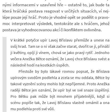
nými in­for­ma­cemi v uza­vřené hře – ostatně to, jak bude ta
která hráč­ská po­stava re­a­go­vat v ur­či­tých si­tu­a­cích, ví nej­
lépe pouze její hráč. Proto je vhodné opět se po­dě­lit o pra­vo­
moc in­ter­pre­to­vat vý­sle­dek, ten­to­kráte ale s hrá­čem, jehož
po­stava je vy­hod­no­co­va­nou akcí či kon­flik­tem ovliv­něna.
V krátké po­tyčce upír Lavoj Bři­slavu pře­může a unese na
svůj hrad. Tam se o ni však začne sta­rat, dvo­řit se jí, při­náší
ji kvě­tiny, opíjí ji vínem, chová se jako pravý rytíř. Jed­noho
ve­čera Anežka Bětce oznámí, že Lavoj chce Bři­slavu svést a
ná­sledně hodí na kost­kách úspěch.
Přes­tože by bylo lá­kavé rov­nou po­psat, že Bři­slava
upí­ro­vým svo­dům pod­lehla a zcela se mu od­dala, Bětce by
ta­kové vy­znění scény mohlo být ne­pří­jemné. Proto Anežka
ra­ději Bětce jen oznámí, že upír byl ve své snaze úspěšný.
Pro Bětku pak může být mno­hem při­ja­tel­nější, když si
scénu po­píše tak, že Lavoj Bři­slavu vlastně omá­mil a ona
mu pod­lehla proti své vůli.