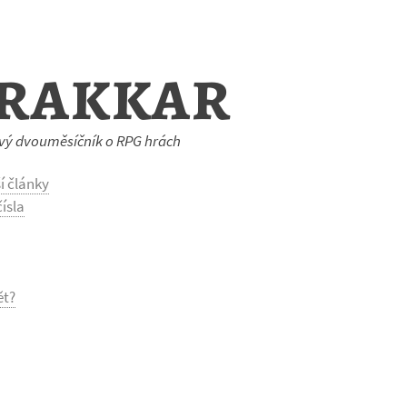
rakkar
vý dvouměsíčník o RPG hrách
í články
ísla
ět?