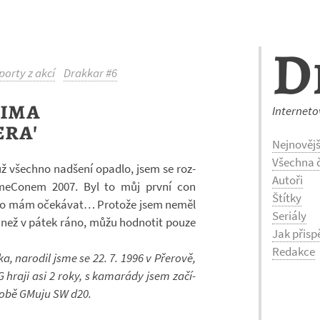
D
porty z akcí
Drakkar #6
ima
Interneto
ra'
Nejnovějš
Všechna č
už všechno nad­šení opadlo, jsem se roz­
Autoři
­me­Co­nem 2007. Byl to můj první con
Štítky
 co mám oče­ká­vat… Pro­tože jsem neměl
Seriály
v než v pátek ráno, můžu hod­no­tit pouze
Jak přisp
Redakce
a, na­ro­dil jsme se 22. 7. 1996 v Pře­rově,
G hraji asi 2 roky, s ka­ma­rády jsem za­čí­
 době GMuju SW d20.