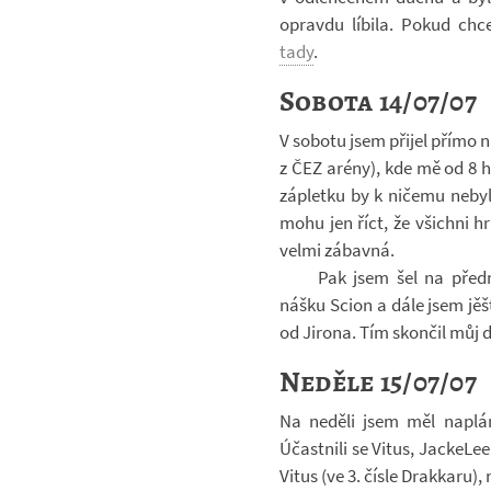
opravdu lí­bila. Pokud chcet
tady
.
Sobota 14/07/07
V so­botu jsem při­jel přímo na
z ČEZ arény), kde mě od 8 ho
zá­pletku by k ni­čemu ne­by
mohu jen říct, že všichni h
velmi zá­bavná.
Pak jsem šel na před­
nášku Scion a dále jsem jěště
od Ji­rona. Tím skon­čil můj
Neděle 15/07/07
Na ne­děli jsem měl na­plá
Účast­nili se Vitus, Jacke­Le
Vitus (ve 3. čísle Drak­karu), 