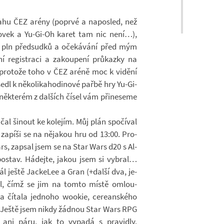
ahu ČEZ arény (po­prvé a na­po­sled, než
ko­vek a Yu-​Gi-Oh karet tam nic není…),
j, pln před­sudků a oče­ká­vání před mým
e­gis­traci a za­kou­pení prů­kazky na
 pro­tože toho v ČEZ aréně moc k vi­dění
dl k ně­ko­li­ka­ho­di­nové pařbě hry Yu-​Gi-
ě­kte­rém z dal­ších čísel vám při­ne­seme
.
l ši­nout ke ko­le­jím. Můj plán spo­čí­val
 za­píši se na ně­ja­kou hru od 13:00. Pro­
rs, za­psal jsem se na Star Wars d20 s Al­
o­stav. Há­dejte, jakou jsem si vy­bral…
rál ještě Jacke­Lee a Gran (+další dva, je­
ěl, čímž se jim na tomto místě omlou­
čí­tala jed­noho wo­o­kie, ce­re­an­ského
a. Ještě jsem nikdy žád­nou Star Wars RPG
ani páru, jak to vy­padá s pra­vi­dly.