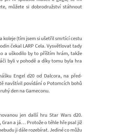
e, mů­žete si dob­ro­druž­ství stáh­nout
 ko­leje (tím jsem si ušet­řil smr­tící cestu
din čekal LARP Cela. Vy­svět­lo­vat tady
lo a uško­dilo by to příš­tím hrám, takže
ráči byli v po­hodě a díky tomu byla hra
nášku Engel d20 od Dal­cora, na před­
 na­vští­vil po­ví­dání o Po­tom­cích bohů
 druhý den na Ga­me­conu.
­no­va­nou jen další hru Star Wars d20.
e, Gran a já… Pro­tože o téhle hře psal již
ne­budu ji dále ro­ze­bí­rat. Je­diné co můžu