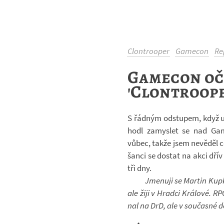
Clontrooper
Gamecon
Re
Gamecon oč
'Clontroope
S řád­ným od­stu­pem, když 
hodl za­mys­let se nad Ga
vůbec, takže jsem ne­vě­děl
šanci se do­stat na akci dří
tři dny.
Jme­nuji se Mar­tin Kupk
ale žiji v Hradci Krá­lové. RP
nal na DrD, ale v sou­časné