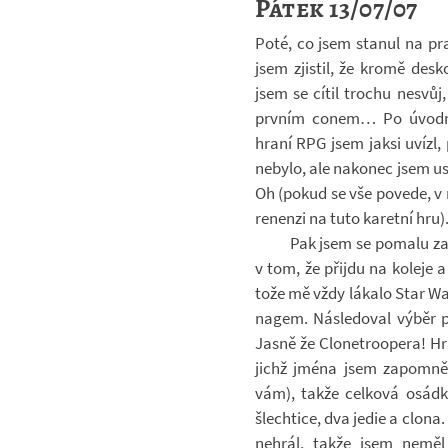
Pátek 13/07/07
Poté, co jsem sta­nul na pr
jsem zjis­til, že kromě des­
jsem se cítil tro­chu ne­svů
prv­ním conem… Po úvodní r
hraní RPG jsem jaksi uvízl,
ne­bylo, ale na­ko­nec jsem use
Oh (pokud se vše po­vede, v n
re­nenzi na tuto ka­retní hru)
Pak jsem se po­malu zača
v tom, že při­jdu na ko­leje a
tože mě vždy lá­kalo Star Wa
nagem. Ná­sle­do­val výběr p
Jasně že Clo­ne­tro­o­pera! H
jichž jména jsem za­po­mn
vám), takže cel­ková osádka 
šlech­tice, dva jedie a clon
ne­hrál, takže jsem neměl 