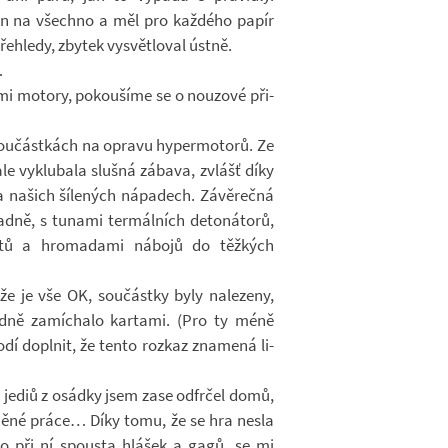
ven na všechno a měl pro kaž­dého papír
 pře­hledy, zby­tek vy­svět­lo­val ústně.
…
mi mo­tory, po­kou­šíme se o nou­zové při­
u­část­kách na opravu hy­per­mo­torů. Ze
ale vy­klu­bala slušná zá­bava, zvlášť díky
na­šich ší­le­ných ná­pa­dech. Zá­vě­rečná
ladně, s tunami ter­mál­ních de­to­ná­torů,
etů a hro­ma­dami ná­bojů do těž­kých
že je vše OK, sou­částky byly na­le­zeny,
řadně za­mí­chalo kar­tami. (Pro ty méně
hodí do­pl­nit, že tento roz­kaz zna­mená li­
u jediů z osádky jsem zase odfr­čel domů,
l­něné práce… Díky tomu, že se hra nesla
lo při ní spousta hlá­šek a gagů, se mi