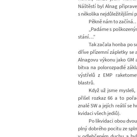
Náštěstí byl Alnag při­pra­
s ně­ko­lika nej­dů­le­ži­těj­šími
Pěkně nám to za­číná
„Pa­dáme s po­ško­ze­ný
stání…“
Tak za­čala honba po so
dříve pří­zemní zá­pletky se 
Al­na­govu vý­konu jako GM a 
bitva na po­lo­roz­padlé zá­k
vý­střelů z EMP ra­ke­to­m
blastrů.
Když už jsme mys­leli, 
při­šel roz­kaz 66 a to po­
znalé SW a je­jích re­á­lií se 
kvi­daci všech jediů).
Po li­kvi­daci obou dvo
plný dob­rého po­citu ze sp
v od­leh­če­ném duchu a by