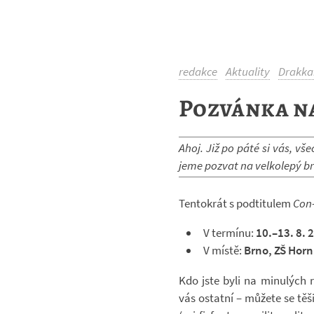
redakce
Aktuality
Drakka
Pozvánka na
Ahoj. Již po páté si vás, všec
jeme po­zvat na vel­ko­lepý br
Ten­to­krát s podti­tu­lem
Con-​
V ter­mínu:
10.–13. 8. 
V místě:
Brno, ZŠ Hor­n
Kdo jste byli na mi­nu­lých r
vás ostatní – mů­žete se těši