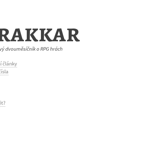
rakkar
vý dvouměsíčník o RPG hrách
í články
ísla
ět?