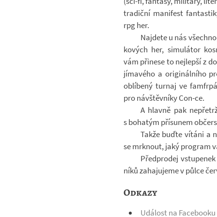
(sci-​fi, fan­tasy, mi­li­tary, l
tra­diční ma­ni­fest fan­tas­
rpg her.
Na­jdete u nás všechno
ko­vých her, si­mu­lá­tor kos
vám při­nese to nej­lepší z 
jí­ma­vého a ori­gi­nál­ního 
ob­lí­bený tur­naj ve famfr­p
pro ná­vštěv­níky Con-​ce.
A hlavně pak ne­pře­tr
s bo­ha­tým pří­su­nem ob­čer­
Takže buďte ví­táni a n
se mrk­nout, jaký pro­gram v
Před­pro­dej vstu­pe­nek
níků za­ha­ju­jeme v půlce če
Odkazy
Udá­lost na Fa­ce­booku