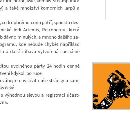
i­te­ra­tura, horor, Asie, ko­miks, ste­am­punk a
tiky) a také množ­ství ko­mor­ních larpů a
, co k dob­rému conu patří, spoustu des­
­mické lodi Ar­te­mis, Re­tro­hernu, která
dob dávno mi­nu­lých, a mnoho dal­šího za­
pro­gramu, kde ne­bude chy­bět na­pří­klad
álu a další zá­bava vy­tvo­řená spe­ci­álně
­ži­tou uvol­ně­nou párty 24 hodin denně
stvení kdy­koli po ruce.
e­vá­hejte na­vští­vit naše stránky a sami
ás čeká.
 s vý­hod­nou sle­vou a re­gis­traci účast­
rvna.