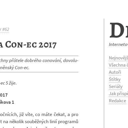
D
r #62
 Con-ec 2017
Interneto
Nejnovějš
hny přá­tele dob­rého co­no­vání, do­vo­lu­
Všechna č
­něn­ský Con-​ec.
Autoři
Štítky
ec 5 žije
.
Seriály
Jak přisp
2017
Redakce
í­kova 1
oč­ní­cích, již víte, co máte čekat, a pro
t na ně­ko­lik sou­běž­ných linií pro­gramů