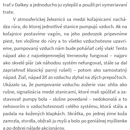
trať v Dal­key a jed­no­du­cho ju vy­lep­šil a po­užil pri vy­me­ria­vaní
trate.
V at­mos­fe­ric­kej že­lez­ni­cii sa medzi koľaj­ni­cami na­chá­
dza rúra, do kto­rej jed­not­livé sta­nice pum­pujú vzduch. Ak na
koľaj­nice po­sta­víme vagón, na jeho pod­vo­zok pri­pev­níme
piest, ten vlo­žíme do rúry a to všetko vzdu­cho­tesne uza­vri­
eme, pum­po­vaný vzduch nám bude po­háňať celý vlak! Tento
nápad ako z naj­ve­le­jem­nej­šej Ver­ne­ovky fun­go­val – naj­prv
ako skvelé píár (ak ná­ho­dou sys­tém ne­fun­go­val, stále sa dal
za­pri­ahnuť kla­sický parný rušeň) – potom ako sa­mo­statný
nápad. Žiaľ, nápad žiť zo vzdu­chu zly­hal na zlých pre­poč­toch.
Uká­zalo sa, že pum­po­va­nie vzdu­chu zo­že­rie viac uhlia ako
rušne, sig­na­li­zá­cia medzi sta­ni­cami, ktoré mali sp­úšťať a za­
sta­vo­vať pumpy bola – slušne po­ve­dané – ne­do­ko­nalá a to
ne­ho­vorím o vzdu­cho­tes­nosti ce­lého sys­tému, ktorá stála a
pa­dala na ko­že­ných klap­kách. Skrátka, po jed­nej zime koža
za­mrzla, stvrdla, ob­žrali ju myši a bolo po ge­ni­ál­nej myšli­enke
a po dob­rej ná­lade ak­ci­o­ná­rov.