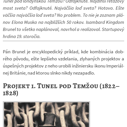
Tunel pod lon­dýn­skou Temžou? Od­fajk­nuté. Naj­dlhší re­ťa­zový
most sveta? Od­fajk­nuté. Najväčšia loď sveta? Ho­tovo. Ešte
väčšia najväčšia loď sveta? No pro­blem. To nie je zoznam plá­
nov Elona Muska na na­j­bliž­ších 50 rokov. Isam­bard Kin­g­dom
Bru­nel to všetko na­plá­no­val, na­vr­hol a re­a­li­zo­val. Startu­pový
hr­dina 19. sto­ro­čia.
Pán Bru­nel je en­cy­klo­pe­dický prí­klad, kde kom­bi­ná­cia dob­
rého pôvodu, ešte lep­šieho vzde­la­nia, zly­ha­ných pro­jek­tov a
úspeš­ných pro­jek­tov z neho uro­bili in­ži­nier­sku ikonu Im­pe­ri­ál­
nej Bri­tá­nie, nad kto­rou slnko nikdy ne­za­padlo.
Projekt 1. Tunel pod Temžou (1822–
1828)