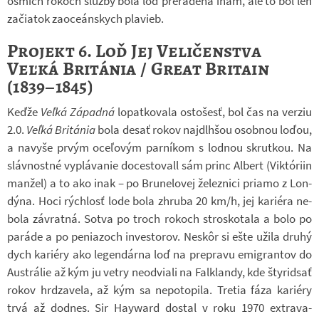
ôsmich rokoch služby bola loď pre­ra­dená inam, ale to bol len
za­či­a­tok za­o­ce­án­skych pla­vieb.
Projekt 6. Loď Jej Veličenstva
Veľká Británia / Great Britain
(1839–1845)
Keďže
Veľká Zá­padná
lo­pat­ko­vala osto­šesť, bol čas na ver­ziu
2.0.
Veľká Bri­tá­nia
bola desať rokov na­jdlh­šou osob­nou loďou,
a na­vyše prvým oceľovým par­ní­kom s lod­nou skrut­kou. Na
sláv­nostné vy­plá­va­nie do­ces­to­vall sám princ Al­bert (Vik­tó­riin
man­žel) a to ako inak – po Bru­ne­lo­vej že­lez­nici pri­amo z Lon­
dýna. Hoci rých­losť lode bola zhruba 20 km/h, jej ka­ri­éra ne­
bola zá­vratná. Sotva po troch rokoch strosko­tala a bolo po
pa­ráde a po pe­ni­a­zoch in­ves­to­rov. Neskôr si ešte užila druhý
dych ka­ri­éry ako le­gen­dárna loď na pre­pravu emi­gran­tov do
Aus­trá­lie až kým ju vetry ne­od­vi­ali na Falklandy, kde šty­rid­sať
rokov hr­d­za­vela, až kým sa ne­po­to­pila. Tretia fáza ka­ri­éry
trvá až dodnes. Sir Ha­y­ward do­stal v roku 1970 ex­tra­va­