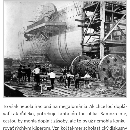
To však ne­bola ira­ci­o­nálna me­ga­lo­má­nia. Ak chce loď do­plá­
vať tak ďa­leko, po­tre­buje fan­ta­lión ton uhlia. Sa­mozrejme,
ces­tou by mohla do­pl­niť zá­soby, ale to by už ne­mohla kon­ku­
ro­vať rýchlym kli­pe­rom. Vzni­kol takmer scho­las­tický dis­kusný