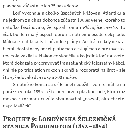
plavbe sa zú­čast­nilo len 35 pa­sa­žie­rov.
Loď vy­ko­nala niekoľko úspeš­ných kri­žo­vaní At­lan­tiku a
na jed­nom z nich sa do­konca zú­čast­nil Jules Verne, kto­rého to
natoľko fas­ci­no­valo, že spí­sal román
Plá­vaj­úce mesto
. To
však bol len malý úspech oproti smut­nému osudu celej lode.
Má­lo­kde mohla kot­viť, pôvodné plány o Aus­trá­lii nikdy ne­na­z­
bie­rali do­sta­točný počet pla­ti­a­cich ces­tuj­úcich a pre in­ves­to­
rov bola za­kli­ata. Na­ko­niec skon­čila ako je­diná loď na svete,
ktorá do­ká­zala pre­pra­vo­vať transatlan­tický te­le­grafný kábel.
Ani nie po trid­si­a­tich rokoch skon­čila rozob­ratá na šrot - ale
i to vy­ža­do­valo dva roky a 200 mužov.
Smut­ného konca sa už Bru­nel ne­do­žil – zo­mrel náhle na
po­rážku v roku 1895 – ešte pred prvou plav­bou lode, ktorú raz
možno z roz­maru či zú­fal­stva na­vr­hol „na­zvať, ako chcete,
napr. Ma­lí­ček“.
Projekt 9: Londýnska železničná
stanica Paddington (1852–1854)