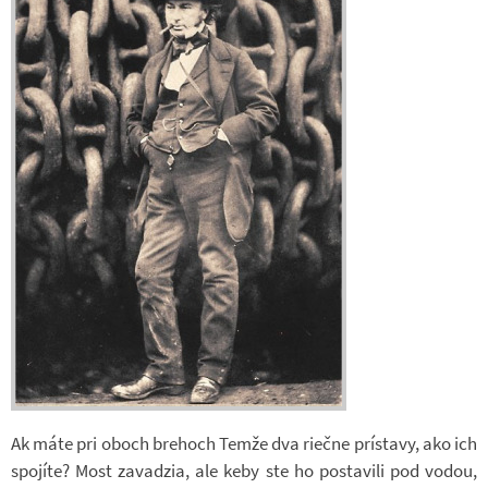
Ak máte pri oboch bre­hoch Temže dva riečne prístavy, ako ich
spo­jíte? Most za­vad­zia, ale keby ste ho po­sta­vili pod vodou,