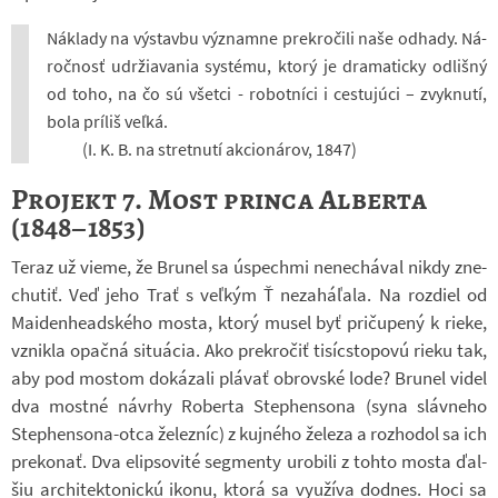
Ná­klady na vý­stavbu vý­znamne pre­kro­čili naše od­hady. Ná­
roč­nosť udr­žia­va­nia sys­tému, ktorý je dra­ma­ticky od­lišný
od toho, na čo sú všetci - ro­bot­níci i ces­tuj­úci – zvyk­nutí,
bola prí­liš veľká.
(I. K. B. na stret­nutí ak­ci­o­ná­rov, 1847)
Projekt 7. Most princa Alberta
(1848–1853)
Teraz už vieme, že Bru­nel sa úspechmi ne­ne­chá­val nikdy zne­
chu­tiť. Veď jeho Trať s veľkým Ť ne­zaháľala. Na roz­diel od
Mai­de­nhe­ad­ského mosta, ktorý musel byť pri­ču­pený k rieke,
vznikla opačná si­tu­á­cia. Ako pre­kro­čiť ti­sícs­to­povú rieku tak,
aby pod mos­tom do­ká­zali plá­vať ob­rov­ské lode? Bru­nel videl
dva mostné ná­vrhy Ro­berta Ste­phen­sona (syna sláv­neho
Stephensona-​otca že­lez­níc) z kuj­ného že­leza a roz­ho­dol sa ich
pre­ko­nať. Dva elip­so­vité seg­menty uro­bili z tohto mosta ďal­
šiu ar­chi­tek­to­nickú ikonu, ktorá sa vy­u­žíva dodnes. Hoci sa