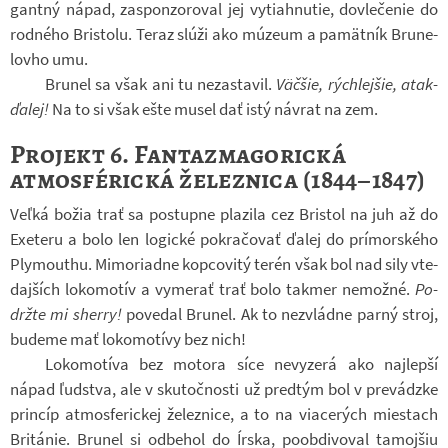
gantný nápad, za­spon­zo­ro­val jej vy­ti­ahnu­tie, do­vle­če­nie do
rod­ného Bris­tolu. Teraz slúži ako múzeum a pamätník Bru­ne­
lo­vho umu.
Bru­nel sa však ani tu ne­za­sta­vil.
Väčšie, rých­lej­šie, atak­
ďa­lej!
Na to si však ešte musel dať istý ná­vrat na zem.
Projekt 6. Fantazmagorická
atmosférická železnica (1844–1847)
Veľká božia trať sa po­stupne pla­zila cez Bris­tol na juh až do
Exe­teru a bolo len lo­gické po­kra­čo­vať ďalej do prí­mor­ského
Plymou­thu. Mi­mo­ri­a­dne kop­co­vitý terén však bol nad sily vte­
daj­ších lo­ko­mo­tív a vy­me­rať trať bolo takmer ne­možné.
Po­
držte mi sherry!
po­ve­dal Bru­nel. Ak to ne­zvládne parný stroj,
bu­deme mať lo­ko­mo­tívy bez nich!
Lo­ko­mo­tíva bez mo­tora síce ne­vy­zerá ako naj­lepší
nápad ľud­stva, ale v sku­toč­nosti už pred­tým bol v pre­vá­dzke
prin­cíp at­mos­fe­ric­kej že­lez­nice, a to na vi­a­ce­rých miestach
Bri­tá­nie. Bru­nel si od­be­hol do Írska, po­ob­di­vo­val ta­mo­j­šiu