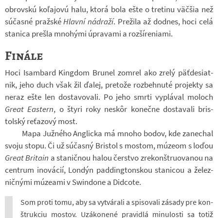
ob­rov­skú koľajovú halu, ktorá bola ešte o tretinu väčšia než
súčasné praž­ské
Hlavní ná­draží
. Pre­žila až dodnes, hoci celá
sta­nica pre­šla mno­hými úpra­vami a roz­ší­re­ni­ami.
Finále
Hoci Isam­bard Kin­g­dom Bru­nel zo­mrel ako zrelý päťde­si­at­
nik, jeho duch však žil ďalej, pre­tože roz­behnuté pro­jekty sa
neraz ešte len do­sta­vo­vali. Po jeho smrti vy­plá­val mo­loch
Great Eas­tern
, o štyri roky neskôr ko­nečne do­sta­vali bris­
tolský re­ťa­zový most.
Mapa Juž­ného An­g­licka má mnoho bodov, kde za­ne­chal
svoju stopu. Či už súčasný Bris­tol s mos­tom, múzeom s loďou
Great Bri­tain
a sta­nič­nou halou čer­stvo zre­kon­štru­o­va­nou na
cen­t­rum ino­vá­cií, Lon­dýn pad­ding­ton­skou sta­ni­cou a že­lez­
nič­nými múze­ami v Swin­done a Did­cote.
Som proti tomu, aby sa vy­tvá­rali a spi­so­vali zá­sady pre kon­
štruk­ciu mos­tov. Uzá­ko­nené pra­vi­dlá mi­nu­losti sa totiž