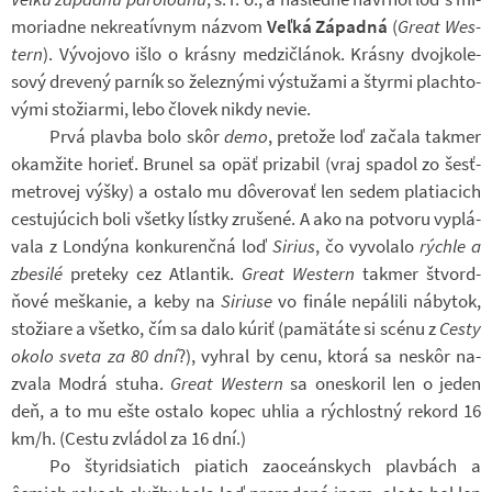
mo­ri­a­dne ne­kre­a­tív­nym ná­zvom
Veľká Zá­padná
(
Great Wes­
tern
). Vý­vo­jovo išlo o krásny me­dzi­člá­nok. Krásny dvoj­ko­le­
sový dre­vený par­ník so že­lez­nými vý­stužami a štyrmi plach­to­
vými sto­ži­armi, lebo člo­vek nikdy nevie.
Prvá plavba bolo skôr
demo
, pre­tože loď za­čala takmer
oka­mžite ho­rieť. Bru­nel sa opäť pri­za­bil (vraj spa­dol zo šesť­
me­t­ro­vej výšky) a ostalo mu dôve­ro­vať len sedem pla­ti­a­cich
ces­tuj­úcich boli všetky lístky zru­šené. A ako na po­tvoru vy­plá­
vala z Lon­dýna kon­ku­renčná loď
Si­rius
, čo vy­vo­lalo
rýchle a
zbe­silé
pre­teky cez At­lan­tik.
Great Wes­tern
takmer štvord­
ňové meš­ka­nie, a keby na
Si­riuse
vo fi­nále ne­pá­lili ná­by­tok,
sto­ži­are a všetko, čím sa dalo kúriť (pamätáte si scénu z
Cesty
okolo sveta za 80 dní
?), vy­hral by cenu, ktorá sa neskôr na­
zvala Modrá stuha.
Great Wes­tern
sa one­sko­ril len o jeden
deň, a to mu ešte ostalo kopec uhlia a rých­lostný re­kord 16
km/h. (Cestu zvlá­dol za 16 dní.)
Po šty­rid­si­a­tich pi­a­tich za­o­ce­án­skych plav­bách a