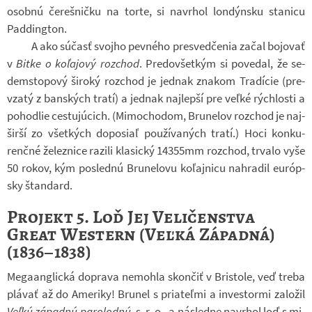
osobnú če­reš­ničku na torte, si na­vr­hol lon­dýn­sku sta­nicu
Pad­ding­ton.
A ako súčasť svojho pev­ného pre­sved­če­nia začal bo­jo­vať
v
Bitke o koľajový roz­chod
. Pre­do­všet­kým si po­ve­dal, že se­
dem­sto­pový ši­roký roz­chod je jed­nak zna­kom Tra­dí­cie (pre­
vzatý z ban­ských tratí) a jed­nak naj­lepší pre veľké rých­losti a
po­hod­lie ces­tuj­úcich. (Mi­mo­cho­dom, Bru­ne­lov roz­chod je na­j­
širší zo všet­kých do­po­siaľ po­u­ží­va­ných tratí.) Hoci kon­ku­
renčné že­lez­nice ra­zili kla­sický 14355mm roz­chod, tr­valo vyše
50 rokov, kým po­slednú Bru­ne­lovu koľaj­nicu na­hra­dil eu­róp­
sky štan­dard.
Projekt 5. Loď Jej Veličenstva
Great Western (Veľká Západná)
(1836–1838)
Me­ga­an­g­lická do­prava ne­mohla skon­čiť v Bris­tole, veď treba
plá­vať až do Ame­riky! Bru­nel s pri­ateľmi a in­ves­tormi za­lo­žil
Veľkú zá­padnú pa­ro­lodnú
, s. r. o., a ná­sledne na­vr­hol loď s mi­