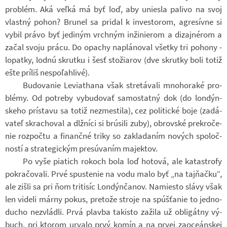
pro­blém. Aká veľká má byť loď, aby uniesla pa­livo na svoj
vlastný pohon? Bru­nel sa pri­dal k in­ves­to­rom, agre­sívne si
vybil právo byť je­di­ným vrch­ným in­ži­nie­rom a di­za­j­né­rom a
začal svoju prácu. Do opa­chy na­plá­no­val všetky tri po­hony -
lo­patky, lodnú skrutku i šesť sto­ži­a­rov (dve skrutky boli totiž
ešte prí­liš nespoľahlivé).
Bu­do­va­nie Le­vi­athana však stretá­vali mno­horaké pro­
blémy. Od po­treby vy­bu­do­vať sa­mo­statný dok (do lon­dýn­
skeho prístavu sa totiž ne­zmes­tila), cez po­li­tické boje (za­dá­
vateľ skra­cho­val a dlž­níci si br­ú­sili zuby), ob­rov­ské pre­kro­če­
nie roz­počtu a fi­nančné triky so za­kla­da­ním no­vých spo­loč­
ností a stra­te­gic­kým pre­s­úva­ním ma­jek­tov.
Po vyše pi­a­tich rokoch bola loď ho­tová, ale ka­ta­strofy
po­kra­čo­vali. Prvé spus­te­nie na vodu malo byť „na ta­jňačku“,
ale zišli sa pri ňom tri­ti­síc Lon­dýn­ča­nov. Na­miesto slávy však
len vi­deli márny pokus, pre­tože stroje na sp­úšťa­nie to jed­no­
du­cho ne­zvládli. Prvá plavba ta­kisto za­žila už ob­li­gátny vý­
buch, pri kto­rom ur­valo prvý komín a na prvej za­o­ce­án­skej