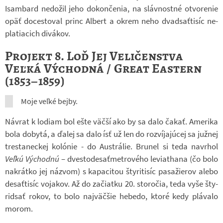
Isam­bard ne­do­žil jeho do­kon­če­nia, na sláv­nostné ot­vo­re­nie
opäť do­ces­to­val princ Al­bert a okrem neho dvad­sať­ti­síc ne­
pla­ti­a­cich di­vá­kov.
Projekt 8. Loď Jej Veličenstva
Veľká Východná / Great Eastern
(1853–1859)
Moje veľké bejby.
Ná­vrat k lo­diam bol ešte väčší ako by sa dalo čakať. Ame­rika
bola do­bytá, a ďalej sa dalo ísť už len do roz­ví­jaj­úcej sa juž­nej
tresta­nec­kej ko­ló­nie - do Aus­trá­lie. Bru­nel si teda na­vr­hol
Veľkú Vý­chodnú
– dves­to­de­sať­me­t­ro­vého le­vi­athana (čo bolo
na­krátko jej ná­zvom) s ka­pa­ci­tou šty­ri­ti­síc pa­sa­žie­rov alebo
de­sať­ti­síc voja­kov. Až do za­či­atku 20. sto­ro­čia, teda vyše šty­
rid­sať rokov, to bolo najväčšie he­bedo, ktoré kedy plá­valo
morom.