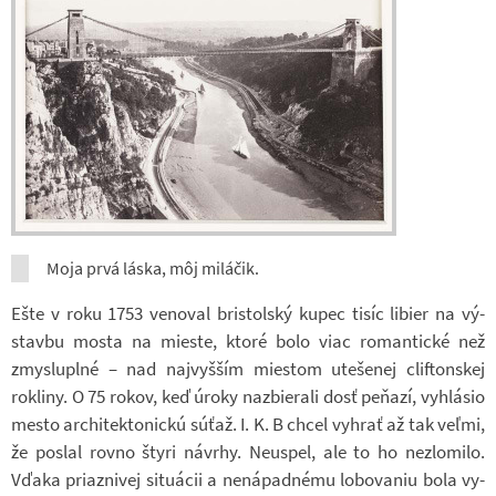
Moja prvá láska, môj mi­lá­čik.
Ešte v roku 1753 ve­no­val bris­tolský kupec tisíc li­bier na vý­
stavbu mosta na mieste, ktoré bolo viac ro­man­tické než
zmys­lu­plné – nad naj­vyš­ším mies­tom ute­še­nej clif­ton­skej
rokliny. O 75 rokov, keď úroky na­z­bie­rali dosť peňazí, vy­hlá­sio
mesto ar­chi­tek­to­nickú súťaž. I. K. B chcel vy­hrať až tak veľmi,
že po­slal rovno štyri ná­vrhy. Ne­u­spel, ale to ho ne­zlo­milo.
Vďaka pri­az­ni­vej si­tu­á­cii a ne­ná­pad­nému lo­bo­va­niu bola vy­