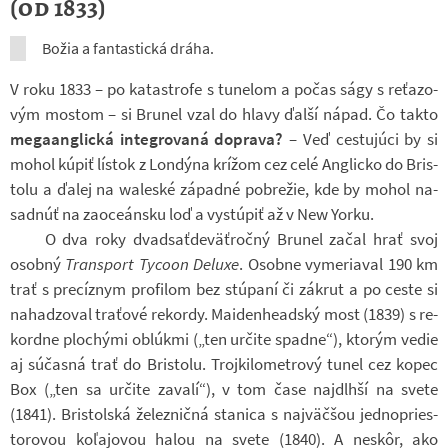
(od 1833)
Božia a fan­tas­tická dráha.
V roku 1833 – po ka­ta­strofe s tu­ne­lom a počas ságy s re­ťa­zo­
vým mos­tom – si Bru­nel vzal do hlavy ďalší nápad. Čo takto
me­ga­an­g­lická in­te­gro­vaná do­prava?
– Veď ces­tuj­úci by si
mohol kúpiť lís­tok z Lon­dýna krí­žom cez celé An­g­licko do Bris­
tolu a ďalej na wa­leské zá­padné po­bre­žie, kde by mohol na­
sad­núť na za­o­ce­án­sku loď a vy­st­úpiť až v New Yorku.
O dva roky dvad­sať­deväťročný Bru­nel začal hrať svoj
osobný
Trans­port Ty­coon De­luxe
. Osobne vy­me­ria­val 190 km
trať s pre­cíz­nym pro­fi­lom bez stúpaní či zá­krut a po ceste si
na­had­zo­val traťové re­kordy. Mai­de­nhe­ad­ský most (1839) s re­
kordne plo­chými ob­l­úkmi („ten ur­čite spadne“), kto­rým vedie
aj súčasná trať do Bris­tolu. Troj­ki­lo­me­t­rový tunel cez kopec
Box („ten sa ur­čite za­valí“), v tom čase na­jdlhší na svete
(1841). Bris­tolská že­lez­ničná sta­nica s najväčšou jed­no­pries­
to­ro­vou koľajo­vou halou na svete (1840). A neskôr, ako