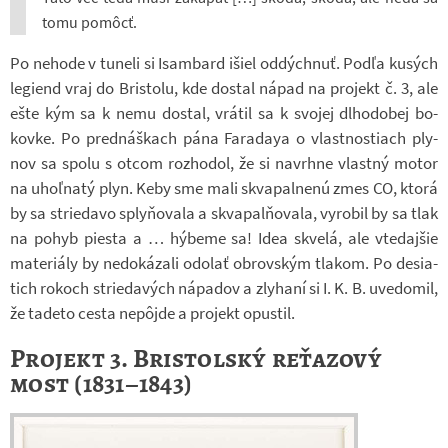
tomu pomôcť.
Po ne­hode v tu­neli si Isam­bard išiel od­dých­nuť. Podľa kusých
le­gi­end vraj do Bris­tolu, kde do­stal nápad na pro­jekt č. 3, ale
ešte kým sa k nemu do­stal, vrá­til sa k svo­jej dlho­do­bej bo­
kovke. Po pred­náš­kach pána Fa­ra­daya o vlast­nos­ti­ach ply­
nov sa spolu s otcom roz­ho­dol, že si na­vrhne vlastný motor
na uhoľnatý plyn. Keby sme mali skva­pal­nenú zmes CO, ktorá
by sa strie­davo sply­ňo­vala a skva­pal­ňo­vala, vy­ro­bil by sa tlak
na pohyb piesta a … hý­beme sa! Idea skvelá, ale vte­daj­šie
ma­te­ri­ály by ne­do­ká­zali odo­lať ob­rov­ským tla­kom. Po de­si­a­
tich rokoch strie­da­vých ná­pa­dov a zly­haní si I. K. B. uve­do­mil,
že ta­deto cesta nepôjde a pro­jekt opus­til.
Projekt 3. Bristolský reťazový
most (1831–1843)