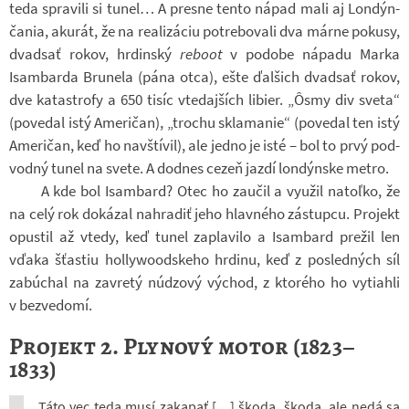
teda spra­vili si tunel… A presne tento nápad mali aj Lon­dýn­
ča­nia, aku­rát, že na re­a­li­zá­ciu po­tre­bo­vali dva márne po­kusy,
dvad­sať rokov, hr­din­ský
re­boot
v po­dobe ná­padu Marka
Isam­barda Bru­nela (pána otca), ešte ďal­šich dvad­sať rokov,
dve ka­ta­strofy a 650 tisíc vte­daj­ších li­bier. „Ôsmy div sveta“
(po­ve­dal istý Ame­ri­čan), „tro­chu skla­ma­nie“ (po­ve­dal ten istý
Ame­ri­čan, keď ho na­vští­vil), ale jedno je isté – bol to prvý pod­
vodný tunel na svete. A dodnes cezeň jazdí lon­dýn­ske metro.
A kde bol Isam­bard? Otec ho za­u­čil a vy­u­žil natoľko, že
na celý rok do­ká­zal na­hra­diť jeho hlav­ného zá­stupcu. Pro­jekt
opus­til až vtedy, keď tunel za­pla­vilo a Isam­bard pre­žil len
vďaka šťas­tiu holly­wo­od­skeho hr­dinu, keď z po­sled­ných síl
za­b­úchal na za­vretý núd­zový vý­chod, z kto­rého ho vy­ti­ahli
v bez­ve­domí.
Projekt 2. Plynový motor (1823–
1833)
Táto vec teda musí za­ka­pať […] škoda, škoda, ale nedá sa