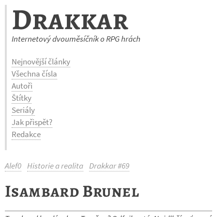
Drakkar
Internetový dvouměsíčník o RPG hrách
Nejnovější články
Všechna čísla
Autoři
Štítky
Seriály
Jak přispět?
Redakce
Alef0
Historie a realita
Drakkar #69
Isambard Brunel