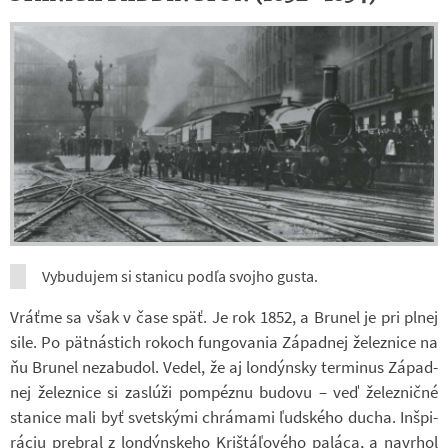
Vy­bu­du­jem si sta­nicu podľa svojho gusta.
Vráťme sa však v čase späť. Je rok 1852, a Bru­nel je pri plnej
sile. Po pätná­stich rokoch fun­go­va­nia Zá­pad­nej že­lez­nice na
ňu Bru­nel ne­za­bu­dol. Vedel, že aj lon­dýn­sky ter­mi­nus Zá­pad­
nej že­lez­nice si za­sl­úži pompéznu bu­dovu – veď že­lez­ničné
sta­nice mali byť svet­skými chrá­mami ľud­ského ducha. Inšpi­
rá­ciu pre­bral z lon­dýn­skeho Krištáľového pa­láca, a na­vr­hol