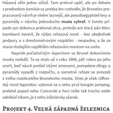
hlá­sená ešte jedna súťaž. Tam pre­hral opäť, ale po de­bate
s pred­se­dom ko­mi­sie sa predsa len roz­hodlo, že Bru­ne­lov pre­
pra­co­vaný návrh je nie­len lac­nejší, ale pseu­do­e­gypt­ské levy a
py­ra­mídy v ná­vrhu jed­no­du­cho
musia vy­hrať
. V tomto prí­
pade syn do­konca pre­ko­nal otca, pre­tože ani starý pán Marc
Isam­bard ne­ve­ril, že rýdzo re­ťa­zový most - bez akejkoľvek
pod­pory a s dves­to­me­t­ro­vým rozpätím - ne­spadne, a že sa
stane vte­daj­ším na­jdlh­ším re­ťa­zo­vám mos­tom na svete.
Na­priek po­či­a­toč­ným úspe­chom sa Bru­nel do­kon­če­nia
mosta ne­do­žil. To sa stalo až v roku 1864, päť rokov po jeho
smrti, keď návrh pre­šiel is­tými zme­nami, pompézne sfingy a
py­ra­mídy vy­padli z roz­počtu, a sa­motné re­ťaze sa pre­vzali
z iného rozob­ra­tého Bru­ne­lo­vho mosta. Dnes je však clif­ton­
ský most le­gen­dou: vy­ko­nal sa z neho prvý bun­gee jum­ping,
pre­le­tel popod neho Con­corde a hoci stále tak tro­chu vedie
od­ni­kiaľ nikam, je z neho in­ži­nier­sky zá­zrak.
Projekt 4. Veľká západná železnica