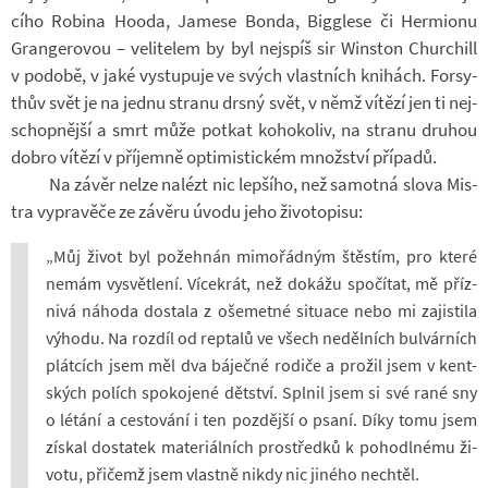
cího Ro­bina Hooda, Ja­mese Bonda, Bi­g­glese či Hermi­onu
Gran­ge­ro­vou – ve­li­te­lem by byl nej­spíš sir Win­ston Chur­chill
v po­době, v jaké vy­stu­puje ve svých vlast­ních kni­hách. For­sy­
thův svět je na jednu stranu drsný svět, v němž ví­tězí jen ti nej­
schop­nější a smrt může po­tkat ko­ho­ko­liv, na stranu dru­hou
dobro ví­tězí v pří­jemně op­ti­mis­tic­kém množ­ství pří­padů.
Na závěr nelze na­lézt nic lep­šího, než sa­motná slova Mi­s­
tra vy­pra­věče ze zá­věru úvodu jeho ži­vo­to­pisu:
„Můj život byl po­žeh­nán mi­mo­řád­ným štěs­tím, pro které
nemám vy­svět­lení. Ví­ce­krát, než do­kážu spo­čí­tat, mě pří­z­
nivá ná­hoda do­stala z oše­metné si­tu­ace nebo mi za­jis­tila
vý­hodu. Na roz­díl od reptalů ve všech ne­děl­ních bul­vár­ních
plát­cích jsem měl dva bá­ječné ro­diče a pro­žil jsem v kent­
ských po­lích spo­ko­jené dět­ství. Spl­nil jsem si své rané sny
o lé­tání a ces­to­vání i ten poz­dější o psaní. Díky tomu jsem
zís­kal do­sta­tek ma­te­ri­ál­ních pro­středků k po­ho­dl­nému ži­
votu, při­čemž jsem vlastně nikdy nic ji­ného ne­chtěl.