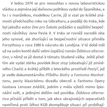
V lednu 1974 se pro ne­sou­hlas s novou la­bou­ris­tic­kou
vlá­dou a zejména její da­ňo­vou po­li­ti­kou vydal do Špa­něl­ska, a
to i s man­žel­kou, mo­del­kou Carrie, jíž si vzal po krátké zná­
mosti před­cho­zího roku na Gibral­taru, a poz­ději do Irska, kde
byl ja­kožto autor
Dne pro Šakala
po­žá­dán o za­jiš­tění bez­peč­
nosti ná­vštěvy Jana Pavla II. V Irsku se rov­něž na­ro­dili oba
jeho sy­nové, ale zhor­šu­jící se bez­peč­nostní si­tu­ace při­měla
For­sy­thovy v roce 1980 k ná­vratu do Lon­dýna. V té době měl
už na svém kontě další velmi úspěšný román
Ďáblova al­ter­na­
tiva
, v němž se již do­stal k té­matu Stu­dené války. Ještě před­
tím ale vydal sbírku po­ví­dek
Beze stop
(ob­sa­hu­jící již zmí­ně­
ného Cí­saře) a krátký pří­běh z le­tec­kého pro­středí
Pas­týř
, jež
je vedle do­ku­men­tár­ního
Pří­běhu Bi­afry
a Fan­toma Ma­nhat­
tanu
, pocty kla­sic­kému di­va­dlu obecně a Fan­tomu Opery
Gustava Le­rouxe zvláště, jed­ním z mála vý­letů mimo špi­o­
nážní svět, a je­di­nými del­ším než po­vídka.
Ďáblova al­ter­na­
tiva
při­náší pří­běh o tom, jak akce ukra­jin­ských se­pa­ra­tistů
na­mí­řená proti šé­fovi KGB zkom­pli­kuje si­tu­aci při pro­bí­ha­jí­