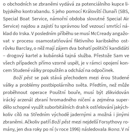
o ob­chod­ních se zbra­němi vy­dává za po­ten­ci­ál­ního kupce li­
byj­ského kon­tra­bandu. S jeho po­mocí Krá­lov­ští člunaři (SBS,
Spe­cial Boat Ser­vice, ná­mořní ob­doba slo­vutné Spe­cial Air
Ser­vice) na­jdou a za­jistí tu správ­nou loď ve­zoucí smr­tící ná­
klad do Irska. V po­sled­ním pří­běhu se musí McCready an­ga­žo­
vat v pro­cesu osa­mo­stat­ňo­vání fik­tiv­ního ka­rib­ského os­t­
růvku Barc­lay, o něž mají zájem dva bo­hatí po­li­tičtí kan­di­dáti
– dro­gový kar­tel a ku­bán­ská tajná služba. Přes­tože Sam ve
všech pří­pa­dech přímo vzorně uspěl, je v rámci opo­jení kon­
cem Stu­dené války pro­puš­těn a od­chází na od­po­či­nek.
Boží pěst
se pak stává pře­cho­dem mezi érou Stu­dené
války a pro­blémy po­st­bi­po­lár­ního světa. Před­tím, než může
pro­běh­nout ope­race Pouštní bouře, musí být zlik­vi­do­ván
irácký ar­ze­nál zbraní hro­mad­ného ni­čení a zejména su­per­
dělo schopné vy­u­žít subor­bi­tál­ních drah k ostře­lo­vání ja­kých­
ko­liv cílů na Střed­ním vý­chodě ja­der­nými a možná i ji­nými
zbra­němi. Ač­ko­liv patří
Boží pěst
mezi nejdelší For­sy­thovy ro­
mány, jen dva roky po ní (v roce 1996) ná­sle­do­vala
Ikona
. V ní