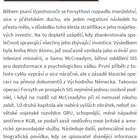
Během psaní
Vy­jed­na­vače
se For­sy­thovi roz­padlo man­žel­ství,
sice v přá­tel­ském duchu, ale jeden ne­ga­tivní ná­sle­dek to
přesto mělo, v dů­sledku toho klesla stra­ti­fi­kace jeho ma­jet­ko­
vých in­ves­tic. Na to do­pla­til vzá­pětí, kdy zbankro­to­vala spo­
leč­nost spra­vu­jící všechny jeho zbý­va­jící in­ves­tice. Vý­sled­kem
byla kniha
Mistr klamu
, jež sou­časně vzni­kala jako scé­nář pro
te­le­vizní mi­ni­sé­rii, o Samu McCrea­dym, šé­fovi od­dě­lení SIS
pro dez­in­for­mace a psy­cho­lo­gic­kou válku. První pří­běh z to­
hoto cyklu vy­práví o sice ná­ročné, ale v zá­sadě kla­sické ope­
raci na pře­voz do­ku­mentů z Vý­chod­ního Ně­mecka. Ta­ko­vou
ope­raci For­syth ve pro­spěch SIS nejméně jed­nou osobně pod­
nikl, i když na roz­díl od McCrea­dyho při ní ne­mu­sel ni­koho
zabít. Už druhá ka­pi­tola ale na­bírá vyš­ších ob­rá­tek, neboť so­
vět­ské vo­jen­ské roz­vědce GRU, schop­nější, méně ná­padné
sestřence KGB, se po­daří zasít ne­dů­věru mezi brit­ské a ame­
rické zpra­vo­daj­ské služby. Ná­sle­duje další, po­ten­ci­álně au­to­
bi­o­gra­fická po­vídka, kdy se spi­so­va­tel shá­ně­jící in­for­mace