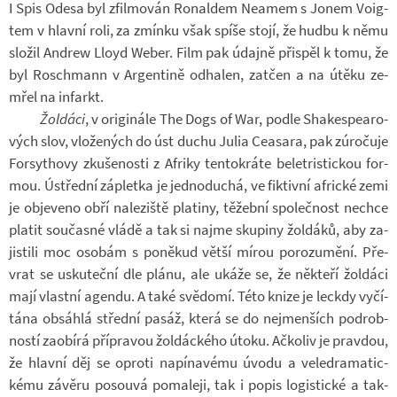
I Spis Odesa byl zfil­mo­ván Ro­nal­dem Nea­mem s Jonem Vo­i­g­
tem v hlavní roli, za zmínku však spíše stojí, že hudbu k němu
slo­žil An­drew Lloyd Weber. Film pak údajně při­spěl k tomu, že
byl Roschmann v Ar­gen­tině od­ha­len, za­tčen a na útěku ze­
mřel na in­farkt.
Žol­dáci
, v ori­gi­nále The Dogs of War, podle Shake­spea­ro­
vých slov, vlo­že­ných do úst duchu Julia Ce­a­sara, pak zú­ro­čuje
For­sy­thovy zku­še­nosti z Af­riky ten­to­kráte be­let­ris­tic­kou for­
mou. Ústřední zá­pletka je jed­no­du­chá, ve fik­tivní af­rické zemi
je ob­je­veno obří na­le­ziště pla­tiny, tě­žební spo­leč­nost ne­chce
pla­tit sou­časné vládě a tak si najme sku­piny žol­dáků, aby za­
jis­tili moc oso­bám s po­ně­kud větší mírou po­ro­zu­mění. Pře­
vrat se usku­teční dle plánu, ale ukáže se, že ně­kteří žol­dáci
mají vlastní agendu. A také svě­domí. Této knize je lec­kdy vy­čí­
tána ob­sáhlá střední pasáž, která se do nejmen­ších po­drob­
ností za­o­bírá pří­pra­vou žol­dác­kého útoku. Ač­ko­liv je prav­dou,
že hlavní děj se oproti na­pí­na­vému úvodu a ve­ledra­ma­tic­
kému zá­věru po­souvá po­ma­leji, tak i popis lo­gis­tické a tak­