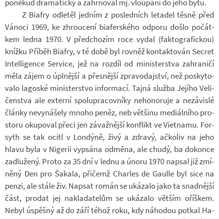
po­ně­kud dra­ma­tický a za­hr­no­val mj. vlou­pání do jeho bytu.
Z Bi­afry od­le­těl jed­ním z po­sled­ních le­ta­del těsně před
Vá­noci 1969, ke zhrou­cení bi­a­fer­ského od­poru došlo po­čát­
kem ledna 1970. V před­cho­zím roce vydal (fak­to­gra­fic­kou)
knížku Pří­běh Bi­afry, v té době byl rov­něž kon­tak­to­ván Secret
In­tel­li­gence Ser­vice, jež na roz­díl od mi­nis­ter­stva za­hra­ničí
měla zájem o úpl­nější a přes­nější zpra­vo­daj­ství, než po­sky­to­
valo la­go­ské mi­nis­ter­stvo in­for­mací. Tajná služba Je­jího Ve­li­
čen­stva ale ex­terní spo­lu­pra­cov­níky ne­ho­no­ruje a ne­zá­vislé
články ne­vy­ná­šely mnoho peněz, neb vět­šinu me­di­ál­ního pro­
storu oku­po­val přeci jen zá­važ­nější kon­flikt ve Viet­namu. For­
syth se tak ocitl v Lon­dýně, živý a zdravý, ač­ko­liv na jeho
hlavu byla v Ni­ge­rii vy­psána od­měna, ale chudý, ba do­konce
za­dlu­žený. Proto za 35 dní v lednu a únoru 1970 na­psal již zmí­
něný Den pro Šakala, při­čemž Char­les de Gaulle byl sice na
penzi, ale stále živ. Na­psat román se uká­zalo jako ta snad­nější
část, pro­dat jej na­kla­da­te­lům se uká­zalo vět­ším oříš­kem.
Nebyl úspěšný až do září téhož roku, kdy ná­ho­dou po­tkal Ha­