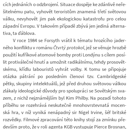
cích jed­ná­ních o od­zbro­jení. Si­tu­ace do­spěje ke zdán­livě ne­ře­
ši­tel­nému patu, vy­ho­vět te­ro­ris­tům zna­mená třetí svě­to­vou
válku, ne­vy­ho­vět jim pak eko­lo­gic­kou ka­ta­strofu pro celou
zá­padní Ev­ropu. V ta­ko­vém pří­padě zbývá jen je­diná al­ter­na­
tiva, ta ďáblova.
V roce 1984 se For­syth vrá­til k té­matu hro­zí­cího ja­der­
ného kon­fliktu v ro­mánu
Čtvrtý pro­to­kol
, jež se vě­nuje hrozbě
po­u­žití kufří­kové ato­mové bomby proti Lon­dýnu s cílem po­sí­
lit pro­ti­vá­lečné hnutí a umož­nit ra­di­kál­nímu, tehdy pro­so­vět­
skému, kří­dlu la­bou­ristů vy­hrát volby. K tomu se při­po­juje
otázka pá­t­rání po po­sled­ním čle­novi tzv. Cambridgeské
pětky, sku­piny in­te­lek­tu­álů, jež před dru­hou svě­to­vou vál­kou
zlá­kaly ide­o­lo­gické dů­vody pro spo­lu­práci se So­vět­ským sva­
zem, z nichž nej­zná­měj­ším byl Kim Philby. Na po­zadí to­hoto
pří­běhu se ro­ze­hrává ne­sku­tečně mno­ho­vrs­tev­natá mo­cen­
ská hra, v níž vy­niká ne­ná­padný sir Nigel Ir­vine, šéf brit­ské
roz­vědky. Fil­mové zpra­co­vání této knihy stojí za zmínku pře­
de­vším proto, že v roli agenta KGB vy­stu­puje Pierce Brosnan,