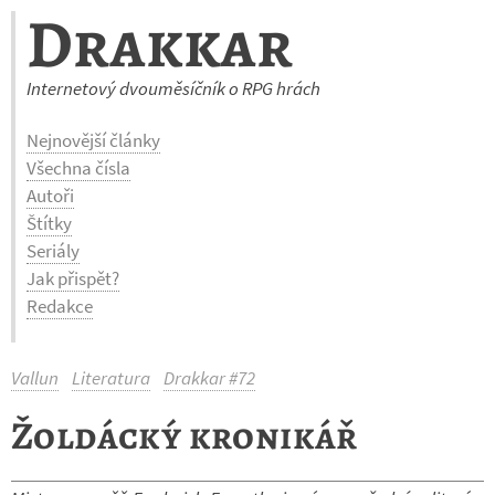
Drakkar
Internetový dvouměsíčník o RPG hrách
Nejnovější články
Všechna čísla
Autoři
Štítky
Seriály
Jak přispět?
Redakce
Vallun
Literatura
Drakkar #72
Žoldácký kronikář