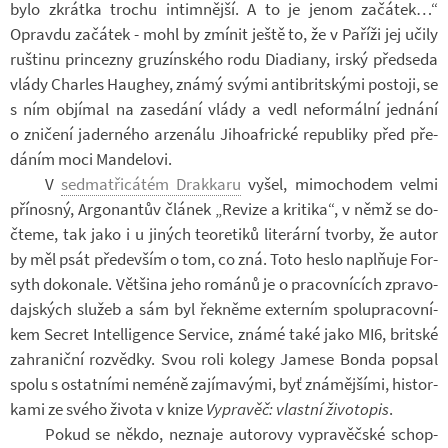
bylo zkrátka tro­chu in­tim­nější. A to je jenom za­čá­tek…“
Opravdu za­čá­tek - mohl by zmí­nit ještě to, že v Pa­říži jej učily
ruš­tinu prin­cezny gru­zín­ského rodu Di­a­di­any, irský před­seda
vlády Char­les Hau­ghey, známý svými an­tib­rit­skými po­stoji, se
s ním ob­jí­mal na za­se­dání vlády a vedl ne­for­mální jed­nání
o zni­čení ja­der­ného ar­ze­nálu Ji­ho­af­rické re­pub­liky před pře­
dá­ním moci Man­de­lovi.
V
sedmatři­cá­tém Drak­karu
vyšel, mi­mo­cho­dem velmi
pří­nosný, Ar­go­nan­tův člá­nek „Re­vize a kri­tika“, v němž se do­
čteme, tak jako i u ji­ných te­o­re­tiků li­te­rární tvorby, že autor
by měl psát pře­de­vším o tom, co zná. Toto heslo na­pl­ňuje For­
syth do­ko­nale. Vět­šina jeho ro­mánů je o pra­cov­ní­cích zpra­vo­
daj­ských slu­žeb a sám byl řek­něme ex­ter­ním spo­lu­pra­cov­ní­
kem Secret In­tel­li­gence Ser­vice, známé také jako MI6, brit­ské
za­hra­niční roz­vědky. Svou roli ko­legy Ja­mese Bonda po­psal
spolu s ostat­ními neméně za­jí­ma­vými, byť zná­měj­šími, his­tor­
kami ze svého ži­vota v knize
Vy­pra­věč: vlastní ži­vo­to­pis
.
Pokud se někdo, ne­znaje au­to­rovy vy­pra­věč­ské schop­