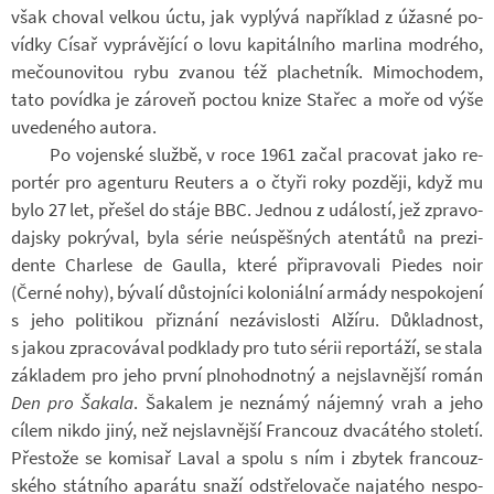
však cho­val vel­kou úctu, jak vy­plývá na­pří­klad z úžasné po­
vídky Císař vy­prá­vě­jící o lovu ka­pi­tál­ního mar­lina mod­rého,
me­čou­no­vi­tou rybu zva­nou též pla­chet­ník. Mi­mo­cho­dem,
tato po­vídka je zá­ro­veň po­ctou knize Sta­řec a moře od výše
uve­de­ného au­tora.
Po vo­jen­ské službě, v roce 1961 začal pra­co­vat jako re­
por­tér pro agen­turu Re­u­ters a o čtyři roky poz­ději, když mu
bylo 27 let, pře­šel do stáje BBC. Jed­nou z udá­lostí, jež zpra­vo­
daj­sky po­krý­val, byla série ne­ú­spěš­ných aten­tátů na pre­zi­
dente Char­lese de Gaulla, které při­pra­vo­vali Pie­des noir
(Černé nohy), bý­valí dů­stoj­níci ko­lo­ni­ální ar­mády ne­spo­ko­jení
s jeho po­li­ti­kou při­znání ne­zá­vis­losti Al­žíru. Dů­klad­nost,
s jakou zpra­co­vá­val pod­klady pro tuto sérii re­por­táží, se stala
zá­kla­dem pro jeho první pl­no­hod­notný a nej­slav­nější román
Den pro Šakala
. Šaka­lem je ne­známý ná­jemný vrah a jeho
cílem nikdo jiný, než nej­slav­nější Fran­couz dva­cá­tého sto­letí.
Přes­tože se ko­mi­sař Laval a spolu s ním i zby­tek fran­couz­
ského stát­ního apa­rátu snaží od­stře­lo­vače na­ja­tého ne­spo­