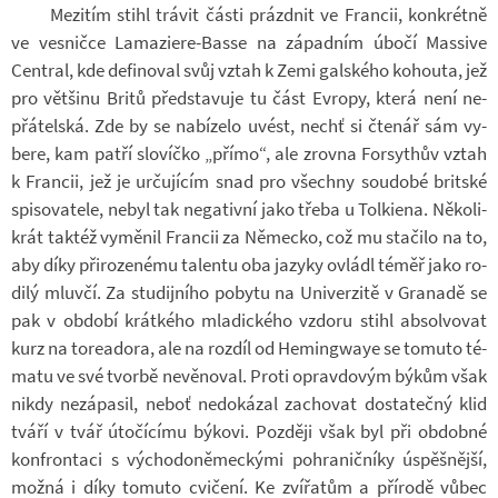
Me­zi­tím stihl trá­vit části prázd­nit ve Fran­cii, kon­krétně
ve ves­ničce Lamaziere-​Basse na zá­pad­ním úbočí Mas­sive
Cen­t­ral, kde de­fi­no­val svůj vztah k Zemi gal­ského ko­houta, jež
pro vět­šinu Britů před­sta­vuje tu část Ev­ropy, která není ne­
přá­tel­ská. Zde by se na­bí­zelo uvést, nechť si čte­nář sám vy­
bere, kam patří slo­víčko „přímo“, ale zrovna For­sy­thův vztah
k Fran­cii, jež je ur­ču­jí­cím snad pro všechny sou­dobé brit­ské
spi­so­va­tele, nebyl tak ne­ga­tivní jako třeba u Tol­ki­ena. Ně­ko­li­
krát tak­též vy­mě­nil Fran­cii za Ně­mecko, což mu sta­čilo na to,
aby díky při­ro­ze­nému ta­lentu oba ja­zyky ovládl téměř jako ro­
dilý mluvčí. Za stu­dij­ního po­bytu na Uni­ver­zitě v Gra­nadě se
pak v ob­dobí krát­kého mla­dic­kého vzdoru stihl ab­sol­vo­vat
kurz na to­rea­dora, ale na roz­díl od He­min­gwaye se to­muto té­
matu ve své tvorbě ne­vě­no­val. Proti oprav­do­vým býkům však
nikdy ne­zá­pa­sil, neboť ne­do­ká­zal za­cho­vat do­sta­tečný klid
tváří v tvář úto­čí­címu bý­kovi. Poz­ději však byl při ob­dobné
kon­fron­taci s vý­cho­do­ně­mec­kými po­hra­nič­níky úspěš­nější,
možná i díky to­muto cvi­čení. Ke zví­řa­tům a pří­rodě vůbec