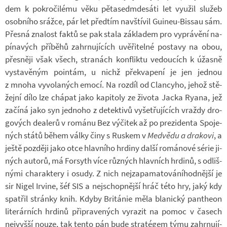
dem k po­kro­či­lému věku pět­a­se­dm­de­sáti let vy­u­žil slu­žeb
osob­ního srážce, pár let před­tím na­vští­vil Guineu-​Bissau sám.
Přesná zna­lost faktů se pak stala zá­kla­dem pro vy­prá­vění na­
pí­na­vých pří­běhů za­hr­nu­jí­cích uvě­ři­telné po­stavy na obou,
přes­něji však všech, stra­nách kon­fliktu ve­dou­cích k úžasně
vy­sta­vě­ným poin­tám, u nichž pře­kva­pení je jen jed­nou
z mnoha vy­vo­la­ných emocí. Na roz­díl od Clan­cyho, jehož stě­
žejní dílo lze chá­pat jako ka­pi­toly ze ži­vota Jacka Ryana, jež
za­číná jako syn jed­noho z de­tek­tivů vy­šet­řu­jí­cích vraždy dro­
go­vých de­a­lerů v ro­mánu Bez vý­či­tek až po pre­zi­denta Spo­je­
ných států během války činy s Rus­kem v
Med­vědu a dra­kovi
, a
ještě poz­ději jako otce hlav­ního hr­diny další ro­má­nové série ji­
ných au­torů, má For­syth více růz­ných hlav­ních hr­dinů, s od­liš­
nými cha­rak­tery i osudy. Z nich nej­za­pa­ma­to­vá­ní­hod­nější je
sir Nigel Ir­vine, šéf SIS a nej­schop­nější hráč této hry, jaký kdy
spat­řil stránky knih. Kdyby Bri­tá­nie měla bla­nický pan­theon
li­te­rár­ních hr­dinů při­pra­ve­ných vy­ra­zit na pomoc v ča­sech
nej­vyšší nouze, tak tento pán bude stra­té­gem týmu za­hr­nu­jí­