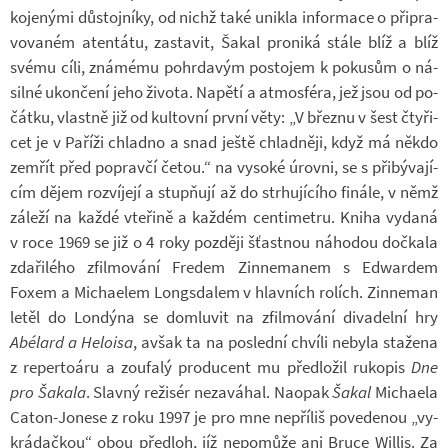
ko­je­nými dů­stoj­níky, od nichž také unikla in­for­mace o při­pra­
vo­va­ném aten­tátu, za­sta­vit, Šakal pro­niká stále blíž a blíž
svému cíli, zná­mému po­hr­da­vým po­sto­jem k po­ku­sům o ná­
silné ukon­čení jeho ži­vota. Na­pětí a at­mo­sféra, jež jsou od po­
čátku, vlastně již od kul­tovní první věty: „V březnu v šest čty­ři­
cet je v Pa­říži chladno a snad ještě chlad­něji, když má někdo
ze­mřít před po­pravčí četou.“ na vy­soké úrovni, se s při­bý­va­jí­
cím dějem roz­ví­její a stup­ňují až do str­hu­jí­cího fi­nále, v němž
zá­leží na každé vte­řině a kaž­dém cen­ti­me­tru. Kniha vy­daná
v roce 1969 se již o 4 roky poz­ději šťast­nou ná­ho­dou do­čkala
zda­ři­lého zfil­mo­vání Fre­dem Zin­ne­ma­nem s Ed­war­dem
Foxem a Mi­cha­e­lem Lon­gsda­lem v hlav­ních ro­lích. Zin­ne­man
letěl do Lon­dýna se do­mlu­vit na zfil­mo­vání di­va­delní hry
Abélard a He­loisa
, avšak ta na po­slední chvíli ne­byla sta­žena
z re­per­toáru a zou­falý pro­du­cent mu před­lo­žil ru­ko­pis
Dne
pro Šakala
. Slavný re­ži­sér ne­za­vá­hal. Na­o­pak
Šakal
Mi­cha­ela
Caton-​Jonese z roku 1997 je pro mne ne­pří­liš po­ve­de­nou „vy­
krá­dač­kou“ obou před­loh, jíž ne­po­může ani Bruce Wil­lis. Za