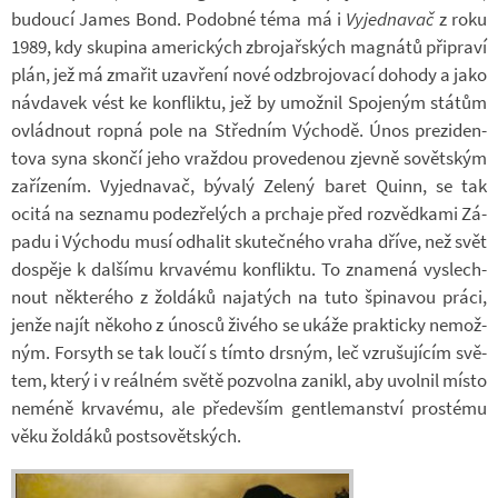
bu­doucí James Bond. Po­dobné téma má i
Vy­jed­na­vač
z roku
1989, kdy sku­pina ame­ric­kých zbro­jař­ských mag­nátů při­praví
plán, jež má zma­řit uza­vření nové od­zbro­jo­vací do­hody a jako
návda­vek vést ke kon­fliktu, jež by umož­nil Spo­je­ným stá­tům
ovlád­nout ropná pole na Střed­ním Vý­chodě. Únos pre­zi­den­
tova syna skončí jeho vraž­dou pro­ve­de­nou zjevně so­vět­ským
za­ří­ze­ním. Vy­jed­na­vač, bý­valý Ze­lený baret Quinn, se tak
ocitá na se­znamu po­de­zře­lých a pr­chaje před roz­věd­kami Zá­
padu i Vý­chodu musí od­ha­lit sku­teč­ného vraha dříve, než svět
do­spěje k dal­šímu kr­va­vému kon­fliktu. To zna­mená vy­slech­
nout ně­kte­rého z žol­dáků na­ja­tých na tuto špi­na­vou práci,
jenže najít ně­koho z únosců ži­vého se ukáže prak­ticky ne­mož­
ným. For­syth se tak loučí s tímto drs­ným, leč vzru­šu­jí­cím svě­
tem, který i v re­ál­ném světě po­zvolna za­nikl, aby uvol­nil místo
neméně kr­va­vému, ale pře­de­vším gentle­man­ství pros­tému
věku žol­dáků po­st­so­vět­ských.