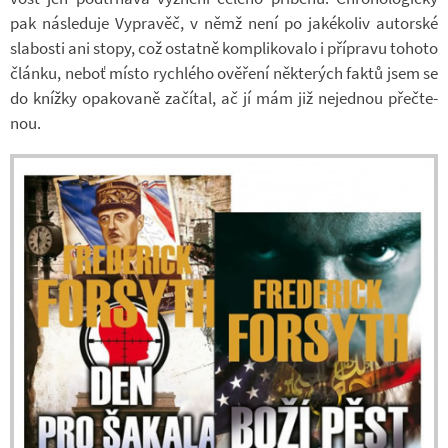
pak ná­sle­duje Vy­pra­věč, v němž není po ja­ké­ko­liv au­tor­ské
sla­bosti ani stopy, což ostatně kom­pli­ko­valo i pří­pravu to­hoto
článku, neboť místo rych­lého ově­ření ně­kte­rých faktů jsem se
do knížky opa­ko­vaně za­čí­tal, ač jí mám již ne­jed­nou pře­čte­
nou.