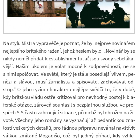
Na stylu Mi­s­tra vy­pra­věče je po­znat, že byl nej­prve no­vi­ná­řem
nej­lep­šího brit­ského ra­žení, jehož hes­lem bylo: „No­vi­nář by se
nikdy neměl při­dat k es­tab­lishmentu, ať jsou svody se­be­lá­ka­
vější. Naším úko­lem je volat mocné k zod­po­věd­nosti, ne se
s nimi spol­čo­vat. Ve světě, který je stále po­sed­lejší vli­vem, pe­
nězi a slá­vou, musí žur­na­lista a spi­so­va­tel za­cho­vá­vat od­
stup.“ O jeho ryzím cha­rak­teru nej­lépe svědčí to, že v době,
kdy brit­skou vládu ostře kri­ti­zo­val pro ne­vhodný po­stoj k bi­a­
fer­ské otázce, zá­ro­veň sou­hla­sil s bez­plat­nou služ­bou ve pro­
spěch SIS často za­hr­nu­jící si­tu­ace, při nichž byl ohro­žen na ži­
votě. Všechny jeho ro­mány se vy­zna­čují až pe­dan­tic­kou zna­
lostí veš­ke­rých de­tailů, pro řád­nou pří­pravu ne­vá­hal na­vští­vit
vál­kou zmí­tané Mo­ga­dišo, což byl je­diný pří­pad, kdy vzhle­