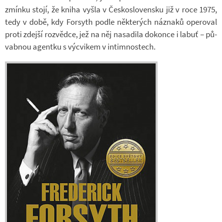
zmínku stojí, že kniha vyšla v Čes­ko­slo­ven­sku již v roce 1975,
tedy v době, kdy For­syth podle ně­kte­rých ná­znaků ope­ro­val
proti zdejší roz­vědce, jež na něj na­sa­dila do­konce i labuť – pů­
vab­nou agentku s vý­cvi­kem v in­tim­nos­tech.