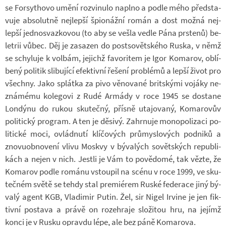
se For­sy­thovo umění roz­vi­nulo na­plno a podle mého před­sta­
vuje ab­so­lutně nej­lepší špi­o­nážní román a dost možná nej­
lepší jed­nosvaz­ko­vou (to aby se vešla vedle Pána prs­tenů) be­
let­rii vůbec. Děj je za­sa­zen do po­st­so­vět­ského Ruska, v němž
se schy­luje k vol­bám, je­jichž fa­vo­ri­tem je Igor Ko­ma­rov, ob­lí­
bený po­li­tik sli­bu­jící efek­tivní ře­šení pro­blémů a lepší život pro
všechny. Jako splátka za pivo vě­no­vané brit­skými vo­jáky ne­
zná­mému ko­le­govi z Rudé Ar­mády v roce 1945 se do­stane
Lon­dýnu do rukou sku­tečný, přísně uta­jo­vaný, Ko­ma­ro­vův
po­li­tický pro­gram. A ten je dě­sivý. Za­hr­nuje mo­no­po­li­zaci po­
li­tické moci, ovlád­nutí klí­čo­vých prů­mys­lo­vých pod­niků a
zno­vu­ob­no­vení vlivu Moskvy v bý­va­lých so­vět­ských re­pub­li­
kách a nejen v nich. Jestli je Vám to po­vě­domé, tak vězte, že
Ko­ma­rov podle ro­mánu vstou­pil na scénu v roce 1999, ve sku­
teč­ném světě se tehdy stal pre­mi­é­rem Ruské fe­de­race jiný bý­
valý agent KGB, Vla­di­mir Putin. Žel, sir Nigel Ir­vine je jen fik­
tivní po­stava a právě on ro­ze­hraje slo­ži­tou hru, na je­jímž
konci je v Rusku opravdu lépe, ale bez páně Ko­ma­rova.