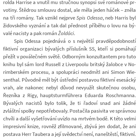
rolda Harrise a vnu­til mu struč­nou sy­nopsi své ro­má­nové pr­
vo­tiny. Štěd­rou smlouvu do­stal, ale měla jeden háček – zněla
na tři ro­mány. Tak vznikl nej­prve
Spis Odes­sa
, neb Har­ris byl
ži­dov­ského vy­znání a tak dal před­nost pří­běhu o lovu na bý­
valé na­cisty a pak román
Žol­dáci
.
Spis Ode­ssa po­jed­nává o s nej­větší prav­dě­po­dob­ností
fik­tivní or­ga­ni­zaci bý­va­lých pří­sluš­ník SS, kteří si po­má­hají
pře­žít v po­vá­leč­ném světě. Od­bor­ným kon­zul­tan­tem pro tuto
knihu byl sám lord Rus­sell z Li­ver­poolu brit­ský ža­lobce v No­
rim­ber­ském pro­cesu, a spo­lu­práci ne­od­mítl ani Simon Wie­
sen­thal. Pů­vodně měl být ústřední po­sta­vou fik­tivní ese­sácký
vrah, ale na­ko­nec nebyl důvod ne­vy­u­žít sku­teč­nou osobu,
Řez­níka z Rigy, haupt­sturmführera Edu­arda Roschmanna.
Bý­va­lých na­cistů bylo tolik, že ti řa­doví snad ani žádné
zvláštní spolky ne­po­tře­bo­valy. Po­sta­čila pa­si­vita ve správ­nou
chvíli a další vy­šet­řo­vání uvízlo na mrt­vém bodě. K této velmi
im­pre­sivní knize, rov­něž zfil­mo­vané, zbývá jen dodat, že ani
po­stava Herr Tau­bera a její svě­dec­tví není, na­neštěstí, fik­tivní.