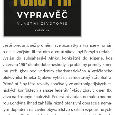
Ještě před­tím, než pro­mě­nil své po­znatky z Fran­cie v román
o nej­slav­něj­ším li­te­rár­ním aten­tát­ní­kovi, byl For­syth re­dakcí
vy­slán do sub­sa­har­ské Af­riky, kon­krétně do Ni­ge­rie, kde
v červnu 1967 dlou­ho­dobé ne­shody a pro­blémy při­měly kmen
Ibu (též Igbo) pod ve­de­ním cha­risma­tic­kého a vzdě­la­ného
plu­kov­níka Emeka Ojukwu vy­hlá­sit sa­mo­statný stát Bi­afra.
Přímé pří­činy této re­volty spo­čí­valy ve vni­t­ro­ni­ge­rij­ských et­
nic­kých kon­flik­tech a snaze fe­de­rální vlády zba­vit kmen Ibu
vlivu nad rop­nými na­le­zišti. Fe­de­rální vláda s ne­ma­lou pod­po­
rou Lon­dýna ihned za­há­jila rázné ofen­zivní ope­race s ne­ma­
lým do­pa­dem na ci­vilní oby­va­tel­stvo s cílem vzpouru urych­