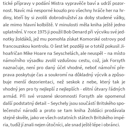
tické pří­pravy v po­dání Mi­s­tra vy­pra­věče baví a udrží po­zor­
nost. Navíc má ne­sporné kouzlo pro všechny hráče her na hr­
diny, kteří by si zvo­lili dob­ro­druž­ství za doby stu­dené války,
ale mimo hlavní kol­biště. V mi­nu­losti měla kniha ještě jedno
uplat­nění. V roce 1975 ji po­u­žil Bob Denard při vý­cviku své jed­
notky žol­dáků, jež mu po­mohla zís­kat Ko­mor­ské os­t­rovy pod
fran­couz­skou kon­t­rolu. O šest let poz­ději se o totéž po­ku­sil Ji­
ho­af­ri­čan Mike Hoare na Seys­che­lách, ale ne­u­spěl – na místo
ná­moř­ního vý­sadku zvo­lil vzduš­nou cestu, což, jak For­syth
na­zna­čuje, není pro daný účel vhodné, neboť ná­mořní pře­
prava po­sky­tuje čas a sou­kromí na dů­kladný vý­cvik a způ­so­
buje menší dez­o­ri­en­taci, než se­skok z nebe, který tak je
vhodný jen pro ty nej­lepší z nej­lep­ších - elitní útvary řád­ných
armád. Při své vro­zené skrom­nosti For­syth ale opo­me­nul
další pod­statný de­tail – Sey­chely jsou sou­částí Brit­ského spo­
le­čen­ství ná­rodů a proto se tam kniha Žol­dáci pro­dá­vala
stejně skvěle, jako ve všech ostat­ních stá­tech Brit­ského im­pé­
ria, tudíž jí znali nejen útoč­níci, ale snad ještě lépe i obránci.