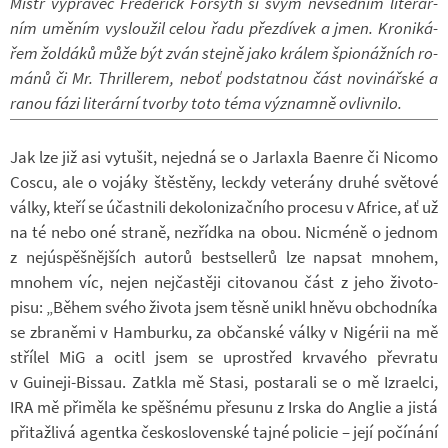
Mistr vy­pra­věč Fre­de­rick For­syth si svým ne­všed­ním li­te­rár­
ním umě­ním vy­slou­žil celou řadu pře­zdí­vek a jmen. Kro­ni­ká­
řem žol­dáků může být zván stejně jako krá­lem špi­o­náž­ních ro­
mánů či Mr. Thrille­rem, neboť pod­stat­nou část no­vi­nář­ské a
ranou fázi li­te­rární tvorby toto téma vý­znamně ovliv­nilo.
Jak lze již asi vy­tu­šit, ne­jedná se o Jar­la­xla Ba­e­nre či Ni­como
Coscu, ale o vo­jáky štěs­těny, lec­kdy ve­te­rány druhé svě­tové
války, kteří se účast­nili de­ko­lo­ni­zač­ního pro­cesu v Af­rice, ať už
na té nebo oné straně, ne­zřídka na obou. Nicméně o jed­nom
z nej­ú­spěš­něj­ších au­torů best­sellerů lze na­psat mno­hem,
mno­hem víc, nejen nej­čas­těji ci­to­va­nou část z jeho ži­vo­to­
pisu: „Během svého ži­vota jsem těsně unikl hněvu ob­chod­níka
se zbra­němi v Ham­burku, za ob­čan­ské války v Ni­gé­rii na mě
stří­lel MiG a ocitl jsem se upro­střed kr­va­vého pře­vratu
v Guineji-​Bissau. Za­tkla mě Stasi, po­sta­rali se o mě Iz­ra­elci,
IRA mě při­měla ke spěš­nému pře­sunu z Irska do An­g­lie a jistá
při­taž­livá agentka čes­ko­slo­ven­ské tajné po­li­cie – její po­čí­nání