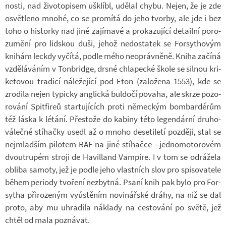
nosti, nad ži­vo­to­pi­sem ušklíbl, udě­lal chybu. Nejen, že je zde
osvět­leno mnohé, co se pro­mítá do jeho tvorby, ale jde i bez
toho o his­torky nad jiné za­jí­mavé a pro­ka­zu­jící de­tailní po­ro­
zu­mění pro lid­skou duši, jehož ne­do­sta­tek se For­sy­tho­vým
kni­hám lec­kdy vy­čítá, podle mého ne­o­práv­něně. Kniha za­číná
vzdě­lá­vá­ním v Tonbridge, drsné chla­pecké škole se sil­nou kri­
ke­to­vou tra­dicí ná­le­že­jící pod Eton (za­lo­žena 1553), kde se
zro­dila nejen ty­picky an­g­lická bul­dočí po­vaha, ale skrze po­zo­
ro­vání Spit­fi­reů star­tu­jí­cích proti ně­mec­kým bom­bar­dé­rům
též láska k lé­tání. Přes­tože do ka­biny této le­gen­dární dru­ho­
vá­lečné stí­hačky usedl až o mnoho de­se­ti­letí poz­ději, stal se
nejmlad­ším pi­lo­tem RAF na jiné stí­hačce - jed­no­mo­to­ro­vém
dvou­trupém stroji de Ha­villand Vam­pire. I v tom se od­rá­žela
ob­liba sa­moty, jež je podle jeho vlast­ních slov pro spi­so­va­tele
během pe­ri­ody tvo­ření ne­zbytná. Psaní knih pak bylo pro For­
sy­tha při­ro­ze­ným vy­ús­tě­ním no­vi­nář­ské dráhy, na niž se dal
proto, aby mu uhra­dila ná­klady na ces­to­vání po světě, jež
chtěl od mala po­zná­vat.