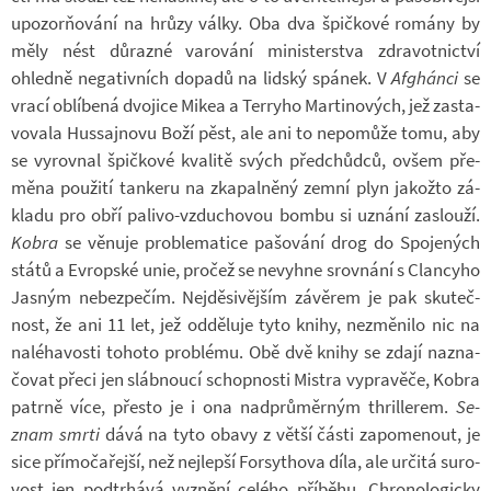
upo­zor­ňo­vání na hrůzy války. Oba dva špič­kové ro­mány by
měly nést dů­razné va­ro­vání mi­nis­ter­stva zdra­vot­nic­tví
ohledně ne­ga­tiv­ních do­padů na lid­ský spá­nek. V
Af­ghánci
se
vrací ob­lí­bená dvo­jice Mikea a Terryho Mar­ti­no­vých, jež za­sta­
vo­vala Hussaj­novu Boží pěst, ale ani to ne­po­může tomu, aby
se vy­rov­nal špič­kové kva­litě svých před­chůdců, ovšem pře­
měna po­u­žití tan­keru na zka­pal­něný zemní plyn ja­kožto zá­
kladu pro obří palivo-​vzduchovou bombu si uznání za­slouží.
Kobra
se vě­nuje pro­ble­ma­tice pa­šo­vání drog do Spo­je­ných
států a Ev­rop­ské unie, pro­čež se ne­vy­hne srov­nání s Clan­cyho
Jas­ným ne­bez­pe­čím. Nejdě­si­věj­ším zá­vě­rem je pak sku­teč­
nost, že ani 11 let, jež od­dě­luje tyto knihy, ne­změ­nilo nic na
na­lé­ha­vosti to­hoto pro­blému. Obě dvě knihy se zdají na­zna­
čo­vat přeci jen sláb­noucí schop­nosti Mi­s­tra vy­pra­věče, Kobra
pa­trně více, přesto je i ona nad­prů­měr­ným thrille­rem.
Se­
znam smrti
dává na tyto obavy z větší části za­po­me­nout, je
sice pří­mo­ča­řejší, než nej­lepší For­sy­thova díla, ale ur­čitá su­ro­
vost jen pod­tr­hává vy­znění ce­lého pří­běhu. Chro­no­lo­gicky