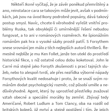
Ně­kteří
Ikoně
vy­čí­tají, že je závěr po­ně­kud pře­mrš­těný a
ano, re­in­sta­lace cara se ta­ko­vým může jevit, avšak v pod­mín­
kách, jak jsou na úvod Ikony po­drobně po­psány, dává ta­kový
po­stup smysl. Navíc, chcete-​li vě­ro­hodně vy­ře­šit vnitřní pro­
blémy Ruska, tak ob­vyk­lejší či umír­ně­nější ře­šení ne­bu­dou
fun­go­vat, a to ani v ro­má­no­vých roz­mě­rech. Ke špi­o­náž­ním
ro­má­nům pak hra o vy­soké sázky prostě patří. S For­sy­them
snese srov­nání jen málo z těch nej­lep­ších au­torů thrillerů. Ře­
me­slně nej­blíže je mu Ken Follet, jenže ten utekl do pro­středí
his­to­rické fikce, s níž ostatně celou dobu ko­ke­to­val. John le
Carré má stejně jako For­syth zku­še­nosti s prací taj­ných slu­
žeb, nebo to ale­spoň tvrdí, ale přes ne­zřídka vý­borné ná­pady
For­sy­tho­vých kva­lit ne­do­sa­huje i proto, že se snaží svým ro­
má­nům dodat psy­cho­lo­gický roz­měr, což pů­sobí uměle a ne­
dů­vě­ry­hodně. Agent, který by upro­střed pře­střelky zva­žo­val
vztah obecné a spe­ci­ální mo­rálky by ze­mřel. Zbý­vají tedy
Ame­ri­čané, Ro­bert Ludlum a Tom Clancy, oba na roz­díl od
brit­ských ko­legů, již mrtví a stejně po­sti­žení i tím, že je­jich