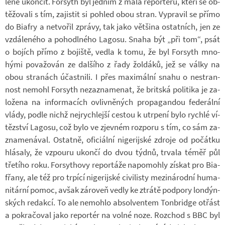
leně ukon­čit. For­syth byl jed­ním z mála re­por­térů, kteří se ob­
tě­žo­vali s tím, za­jis­tit si po­hled obou stran. Vy­pra­vil se přímo
do Bi­afry a ne­tvo­řil zprávy, tak jako vět­šina ostat­ních, jen ze
vzdá­le­ného a po­ho­dl­ného La­gosu. Snaha být „při tom“, psát
o bo­jích přímo z bo­jiště, vedla k tomu, že byl For­syth mno­
hými po­va­žo­ván ze dal­šího z řady žol­dáků, jež se války na
obou stra­nách účast­nili. I přes ma­xi­mální snahu o ne­stran­
nost ne­mohl For­syth ne­za­zna­me­nat, že brit­ská po­li­tika je za­
lo­žena na in­for­ma­cích ovliv­ně­ných pro­pa­gan­dou fe­de­rální
vlády, podle nichž nej­rych­lejší ces­tou k utr­pení bylo rychlé ví­
těz­ství La­gosu, což bylo ve zjev­ném roz­poru s tím, co sám za­
zna­me­ná­val. Ostatně, ofi­ci­ální ni­ge­rij­ské zdroje od po­čátku
hlá­saly, že vzpouru ukončí do dvou týdnů, tr­vala téměř půl
tře­tího roku. For­sy­thovy re­por­táže na­po­mohly zís­kat pro Bi­a­
fřany, ale též pro tr­pící ni­ge­rij­ské ci­vi­listy me­zi­ná­rodní hu­ma­
ni­tární pomoc, avšak zá­ro­veň vedly ke ztrátě pod­pory lon­dýn­
ských re­dakcí. To ale ne­mohlo ab­sol­ven­tem Tonbridge otřást
a po­kra­čo­val jako re­por­tér na volné noze. Roz­chod s BBC byl