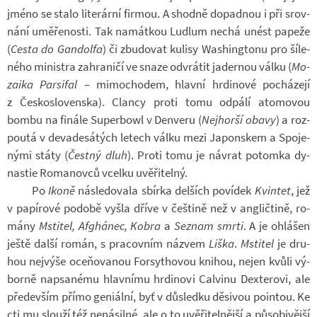
jméno se stalo li­te­rární fir­mou. A shodně do­pad­nou i při srov­
nání umě­ře­nosti. Tak na­mát­kou Ludlum nechá unést pa­peže
(
Cesta do Gan­dolfa
) či zbu­do­vat ku­lisy Wa­shing­tonu pro ší­le­
ného mi­nis­tra za­hra­ničí ve snaze od­vrá­tit ja­der­nou válku (
Mo­
zaika Par­si­fal
– mi­mo­cho­dem, hlavní hr­di­nové po­chá­zejí
z Čes­ko­slo­ven­ska). Clancy proti tomu od­pálí ato­mo­vou
bombu na fi­nále Su­per­bowl v De­n­veru (
Nej­horší obavy
) a roz­
poutá v de­va­de­sá­tých le­tech válku mezi Ja­pon­skem a Spo­je­
nými státy (
Čestný dluh
). Proti tomu je ná­vrat po­tomka dy­
nastie Ro­ma­novců vcelku uvě­ři­telný.
Po
Ikoně
ná­sle­do­vala sbírka del­ších po­ví­dek
Kvin­tet
, jež
v pa­pí­rové po­době vyšla dříve v češ­tině než v an­g­lič­tině, ro­
mány
Msti­tel, Af­ghá­nec, Kobra
a
Se­znam smrti
. A je ohlá­šen
ještě další román, s pra­cov­ním ná­zvem
Liška
.
Msti­tel
je dru­
hou nej­výše oce­ňo­va­nou For­sy­tho­vou kni­hou, nejen kvůli vý­
borně na­psa­nému hlav­nímu hr­di­novi Cal­vinu Dex­te­rovi, ale
pře­de­vším přímo ge­ni­ální, byť v dů­sledku dě­si­vou poin­tou. Ke
cti mu slouží též ne­ná­silné, ale o to uvě­ři­tel­nější a pů­so­bi­vější