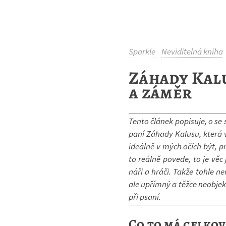
Sparkle
Neviditelná kniha
Záhady Kalu
a záměr
Tento člá­nek po­pi­suje, o se
paní Zá­hady Ka­lusu, která
ide­álně v mých očích být, p
to re­álně po­vede, to je vě
náři a hráči. Takže tohle ne
ale upřímný a těžce ne­ob­jek
při psaní.
Co to má celkov