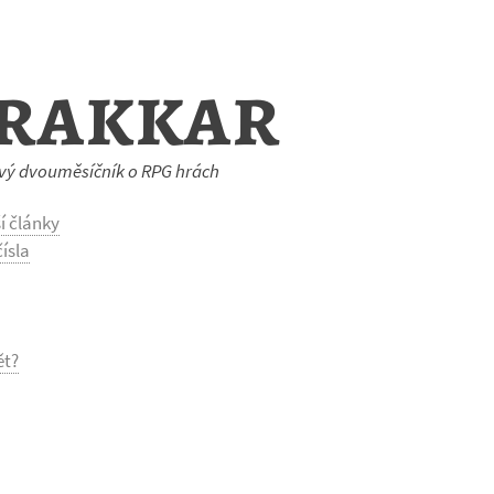
rakkar
vý dvouměsíčník o RPG hrách
í články
ísla
ět?