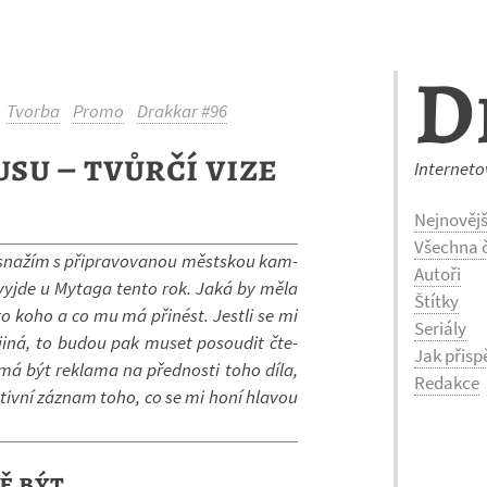
D
Tvorba
Promo
Drakkar #96
su – tvůrčí vize
Interneto
Nejnovějš
Všechna č
 sna­žím s při­pra­vo­va­nou měst­skou kam­
Autoři
 vyjde u My­taga tento rok. Jaká by měla
Štítky
ro koho a co mu má při­nést. Jestli se mi
Seriály
c jiná, to budou pak muset po­sou­dit čte­
Jak přisp
má být re­klama na před­nosti toho díla,
Redakce
­tivní zá­znam toho, co se mi honí hla­vou
ě být