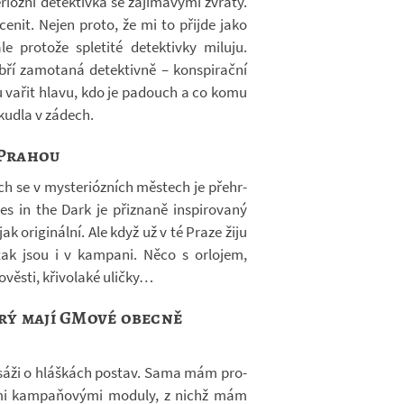
­ri­ózní de­tek­tivka se za­jí­ma­vými zvraty.
e­nit. Nejen proto, že mi to při­jde jako
pro­tože sple­tité de­tek­tivky mi­luju.
ří za­mo­taná de­tek­tivně – kon­spi­rační
u vařit hlavu, kdo je pa­douch a co komu
a kudla v zá­dech.
 Prahou
ch se v mys­te­ri­óz­ních měs­tech je pře­hr­
es in the Dark je při­znaně in­spi­ro­vaný
k ori­gi­nální. Ale když už v té Praze žiju
ak jsou i v kam­pani. Něco s or­lo­jem,
o­věsti, kři­vo­laké uličky…
rý mají GMové obecně
­sáži o hláš­kách po­stav. Sama mám pro­
mi kam­pa­ňo­vými mo­duly, z nichž mám