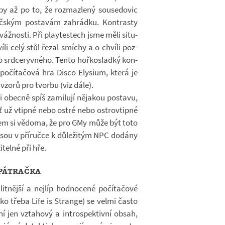
 až po to, že roz­maz­lený sou­se­do­vic
áč­ským po­sta­vám za­hrádku. Kon­trasty
áž­nosti. Při pla­y­tes­tech jsme měli si­tu­
li celý stůl řezal smí­chy a o chvíli poz­
o srd­ce­ryv­ného. Tento hoř­ko­sladký kon­
po­čí­ta­čová hra Disco Ely­sium, která je
 vzorů pro tvorbu (viz dále).
 obecně spíš za­mi­lují ně­ja­kou po­stavu,
 už vtipné nebo ostré nebo os­t­rovtipné
sem si vě­doma, že pro GMy může být toto
jsou v pří­ručce k dů­le­ži­tým NPC do­dány
i­telné při hře.
 pátračka
t­nější a nej­líp hod­no­cené po­čí­ta­čové
ko třeba Life is Strange) se velmi často
ní jen vzta­hový a in­trospek­tivní obsah,