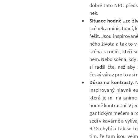
dobré tato NPC před­st
nek.
Si­tu­ace hodně „ze ži­
scé­nek a mi­ni­si­tu­ac
řešit. Jsou in­spi­ro­van
ného ži­vota a tak to v
scéna s ro­diči, kteří s
nem. Nebo scéna, kdy se
si radši čte, než aby s
český výraz pro to asi 
Důraz na kon­trasty.
N
in­spi­ro­vaný hlavně eu
která je mi na anime 
hodně kon­trastní. V jed
gan­tic­kým mečem a roz­
sedí v ka­várně a vy­lí­va
RPG chybí a tak se to s
tím, že tam jsou velmi