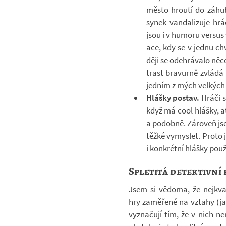
město hroutí do zá­huby
synek van­da­li­zuje hr
jsou i v hu­moru ver­sus v
ace, kdy se v jednu chví
ději se ode­hrá­valo něc
trast bra­vurně zvládá 
jed­ním z mých vel­kých
Hlášky po­stav.
Hráči si
když má cool hlášky, ať
a po­dobně. Zá­ro­veň j
těžké vy­mys­let. Proto 
i kon­krétní hlášky po­u­ž
Spletitá detektivní
Jsem si vě­doma, že nej­kva­li
hry za­mě­řené na vztahy (ja
vy­zna­čují tím, že v nich ne