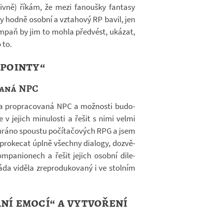
­ivně) říkám, že mezi fa­noušky fan­tasy
y hodně osobní a vzta­hový RP bavil, jen
am­paň by jim to mohla před­vést, uká­zat,
 to.
 pointy“
vaná NPC
a pro­pra­co­vaná NPC a mož­nosti bu­do­
v je­jich mi­nu­losti a řešit s nimi velmi
áno spoustu po­čí­ta­čo­vých RPG a jsem
pro­ke­cat úplně všechny di­a­logy, do­zvě­
­pa­ni­o­nech a řešit je­jich osobní di­le­
da vi­děla zre­pro­du­ko­vaný i ve stol­ním
ní emocí“ a vytvoření