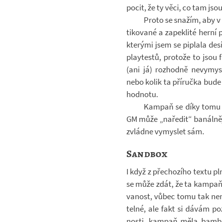
pocit, že ty věci, co tam jso
Proto se sna­žím, aby v 
ti­ko­vané a za­peklité herní 
kte­rými jsem se piplala de­sí
pla­y­testů, pro­tože to jsou
(ani já) roz­hodně ne­vy­mys
nebo kolik ta pří­ručka bude s
hod­notu.
Kam­paň se díky tomu m
GM může „na­ře­dit“ ba­nál­něj
zvládne vy­mys­let sám.
Sandbox
I když z pře­cho­zího textu pl
se může zdát, že ta kam­paň 
va­nost, vůbec tomu tak není
telné, ale fakt si dávám poz
nosti, kam­paň měla bam­bi­