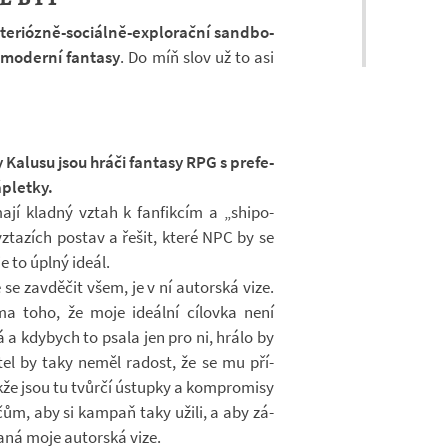
eriózně-​sociálně-explorační san­d­bo­
mo­derní fan­tasy
. Do míň slov už to asi
 Ka­lusu jsou hráči fan­tasy RPG s pre­fe­
á­pletky.
í kladný vztah k fan­fik­cím a „shi­po­
vzta­zích po­stav a řešit, které NPC by se
e to úplný ideál.
 za­vdě­čit všem, je v ní au­tor­ská vize.
ma toho, že moje ide­ální cí­lovka není
á a kdy­bych to psala jen pro ni, hrálo by
tel by taky neměl ra­dost, že se mu pří­
že jsou tu tvůrčí ústupky a kom­pro­misy
­čům, aby si kam­paň taky užili, a aby zá­
aná moje au­tor­ská vize.