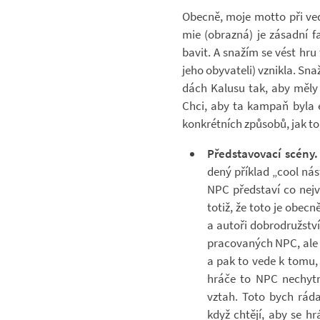
Obecně, moje motto při ve­de
mie (ob­razná) je zá­sadní f
bavit. A sna­žím se vést hru
jeho oby­va­teli) vznikla. Sna­
dách Ka­lusu tak, aby měly 
Chci, aby ta kam­paň byla e
kon­krét­ních způ­sobů, jak t
Před­sta­vo­vací scény.
dený pří­klad „cool ná­s
NPC před­staví co nej­ví
totiž, že toto je obecn
a au­toři dob­ro­druž­st
pra­co­va­ných NPC, ale
a pak to vede k tomu, ž
hráče to NPC ne­chytn
vztah. Toto bych ráda
když chtějí, aby se hráč