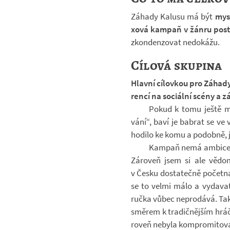
Zá­hady Ka­lusu má být
myst
xová kam­paň v žánru post­
zkon­den­zo­vat ne­do­kážu.
Cílová skupina
Hlavní cí­lov­kou pro Zá­hady
rencí na so­ci­ální scény a z
Pokud k tomu ještě maj
vání“, baví je babrat se ve 
ho­dilo ke komu a po­dobně, j
Kam­paň nemá am­bice se
Zá­ro­veň jsem si ale vě­do
v Česku do­sta­tečně po­četn
se to velmi málo a vy­da­va­
ručka vůbec ne­pro­dává. Tak
smě­rem k tra­dič­něj­ším hrá
ro­veň ne­byla kom­pro­mi­to­v