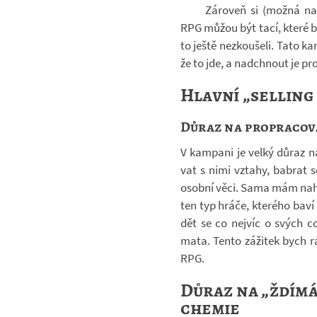
Zá­ro­veň si (možná na
RPG můžou být tací, které b
to ještě ne­zkou­šeli. Tato k
že to jde, a na­dchnout je pro
Hlavní „selling
Důraz na propraco
V kam­pani je velký důraz n
vat s nimi vztahy, babrat se 
osobní věci. Sama mám na­hr
ten typ hráče, kte­rého baví 
dět se co nej­víc o svých com
mata. Tento zá­ži­tek bych rá
RPG.
Důraz na „ždímá
chemie