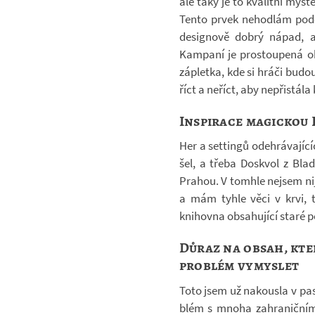
ale taky je to kva­litní mys­te
Tento prvek ne­hod­lám pod­c
de­signově dobrý nápad, ale 
Kam­paní je pro­stou­pená ob
zá­pletka, kde si hráči budo
říct a ne­říct, aby ne­při­stál
Inspirace magickou
Her a settingů ode­hrá­va­jí­cí
šel, a třeba Do­skvol z Bla­d
Pra­hou. V to­mhle nejsem nija
a mám tyhle věci v krvi, t
knihovna ob­sa­hu­jící staré p
Důraz na obsah, kte
problém vymyslet
Toto jsem už na­kousla v pa
blém s mnoha za­hra­nič­ní