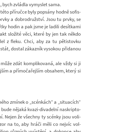
u, bych zvládla vy­mys­let sama.
této pří­ručce byly po­psány hodně so­fis­
prvky a dob­ro­druž­ství. Jsou tu prvky, se
tky hodin a pak jsme je la­dili de­sít­kami
 fakt slo­žité věci, které by jen tak někdo
­lel z fleku. Chci, aby za tu pě­tis­tovku
tát, do­stal zá­kaz­ník vy­so­kou při­da­nou
ůže zdát kom­pli­ko­vaná, ale vždy si ji
­ším a pří­mo­ča­řej­ším ob­sa­hem, který si
­ného zmí­nek o „scén­kách“ a „si­tu­a­cích“
bude ně­jaká kvazi-​divadelní na­skrip­to­
. Nejen že všechny ty scénky jsou vo­li­
or na to, aby hráči měli co nej­víc vol­
lion růz­ných vy­ús­tění, a do­konce aby