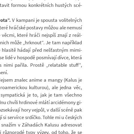
a­vit for­mou kon­krét­ních hustých scé­
vota“.
V kam­pani je spousta vo­li­tel­ných
í, které hráč­ské po­stavy můžou ale ne­musí
é věcmi, které hráči nej­spíš znají z re­ál­
 nich může „hrk­nout“. Je tam na­pří­klad
e hla­sitě há­dají před ne­šťast­ným mi­mi­
 lidé v hos­podě po­smí­vají dívce, která
 nimi pa­řila. Prostě „re­la­table stuff“,
není.
ejsem zna­lec anime a mangy (Kalus je
­ro­a­me­ric­kou kul­tu­rou), ale jedna věc,
sym­pa­tická je to, jak je tam všechno
nu chvíli hr­di­nové mlátí ar­ci­dé­mony gi­
se­ká­vají hory vej­půl, v další scéně pak
jí si ser­ví­rce sr­díčko. Tohle mi u čes­kých
na­žím v Zá­ha­dách Ka­lusu ad­re­so­vat
 růz­no­rodé typy výzev, od toho, že se