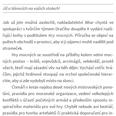
Již o Vá­no­cích na va­šich sto­lech!
Jak už jste možná za­slechli, na­kla­da­tel­ství Altar chystá ve
spo­lu­práci s tvůr­čím týmem Dra­čího dou­pěte II vy­dání roz­ši­
řu­jící knihy s podti­tu­lem
Hry moc­ných
. Pří­ručka se ob­jeví na
pul­tech ob­chodů v pro­sinci, aby si ji zá­jemci mohli na­dě­lit pod
stro­me­ček.
Hry moc­ných se sou­středí na pří­běhy kolem velmi moc­
ných po­stav – králů, vo­je­vůdců, ar­ci­mágů, ve­lek­něží, prostě
všech, kteří mají zá­sadní vliv na běh dějin. Vy­chází vstříc hrá­
čům, je­jichž hr­di­nové stou­pají na vr­chol spo­le­čen­ské hi­e­rar­
chie, aby si zde vy­do­byli místo na slunci.
Čte­náři v knize na­jdou deset no­vých mi­s­trov­ských po­vo­
lání, pra­vi­dla pro mo­cen­ské or­ga­ni­zace, ve­dení vel­ko­le­pých
kon­fliktů s účastí po­čet­ných armád a pře­de­vším spoustu in­
spi­rač­ního ma­te­ri­álu pro své hry. Chy­bět ne­bude ani bes­tiář,
pra­vi­dla pro tvorbu ar­te­faktů či prak­tická do­po­ru­čení pro in­