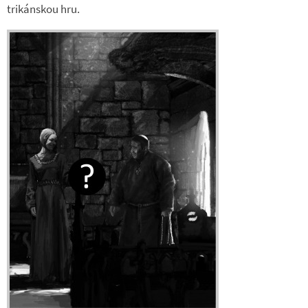
tri­kán­skou hru.