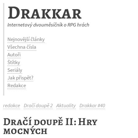
Drakkar
Internetový dvouměsíčník o RPG hrách
Nejnovější články
Všechna čísla
Autoři
Štítky
Seriály
Jak přispět?
Redakce
redakce
Dračí doupě 2
Aktuality
Drakkar #40
Dračí doupě II: Hry
mocných