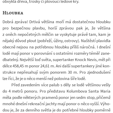
ob­vyklá dřeva, trosky či plo­voucí le­dové kry.
Hloubka
Dobrá zpráva! Dr­tivá vět­šina moří má do­sta­teč­nou hloubku
pro bez­peč­nou plavbu, horší zprá­vou pak je, že vět­šina
z oněch ne­po­čet­ných měl­čin se vy­sky­tuje právě tam, kam je
ně­jaký důvod plout (po­břeží, úžiny, os­t­rovy). Na­štěstí pla­vi­dla
obecně nejsou na po­třeb­nou hloubku pří­liš ná­ročná. I dnešní
lodě mají ponor v po­rov­nání s ostat­ními roz­měry téměř za­ne­
dba­telný. Nej­větší loď světa, su­per­tan­ker Knock Nevis, měl při
délce 458,45 m ponor 24,61 m. Ani další su­per­tan­kery jiné kon­
strukce ne­pře­sa­hují svým po­no­rem 30 m. Pro zjed­no­du­šení
lze říci, že je o něco menší než po­lo­vina šíře lodě.
Před za­ve­de­ním více palub s děly se lodě vět­ši­nou vešly
do 4 metrů po­noru. Pro před­stavu Ko­lum­bova Santa Maria
měla podle ně­kte­rých pra­menů ponor jen sedm stop, při­čemž
mnohé dnešní re­kre­ační jachty mají ponor o něco vyšší. Vý­ho­
dou je, že za den­ního světla je do po­třebné hloubky po­měrně