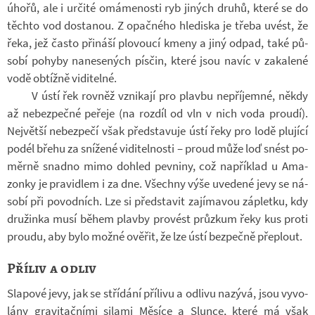
úhořů, ale i ur­čité omá­me­nosti ryb ji­ných druhů, které se do
těchto vod do­sta­nou. Z opač­ného hle­diska je třeba uvést, že
řeka, jež často při­náší plo­voucí kmeny a jiný odpad, také pů­
sobí po­hyby na­ne­se­ných pís­čin, které jsou navíc v za­ka­lené
vodě ob­tížně vi­di­telné.
V ústí řek rov­něž vzni­kají pro plavbu ne­pří­jemné, někdy
až ne­bez­pečné pe­řeje (na roz­díl od vln v nich voda proudí).
Nej­větší ne­bez­pečí však před­sta­vuje ústí řeky pro lodě plu­jící
podél břehu za sní­žené vi­di­tel­nosti – proud může loď snést po­
měrně snadno mimo do­hled pev­niny, což na­pří­klad u Ama­
zonky je pra­vi­dlem i za dne. Všechny výše uve­dené jevy se ná­
sobí při po­vod­ních. Lze si před­sta­vit za­jí­ma­vou zá­pletku, kdy
dru­žinka musí během plavby pro­vést prů­zkum řeky kus proti
proudu, aby bylo možné ově­řit, že lze ústí bez­pečně pře­plout.
Příliv a odliv
Sla­pové jevy, jak se stří­dání pří­livu a od­livu na­zývá, jsou vy­vo­
lány gra­vi­tač­ními si­lami Mě­síce a Slunce, které má však