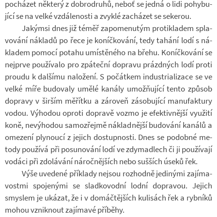
po­chá­zet ně­který z dob­ro­druhů, neboť se jedná o lidi po­hy­bu­
jící se na velké vzdá­le­nosti a zvyklé za­chá­zet se se­ke­rou.
Ja­kýmsi dnes již téměř za­po­me­nu­tým pro­ti­kla­dem spla­
vo­vání ná­kladů po řece je ko­níč­ko­vání, tedy ta­hání lodí s ná­
kla­dem po­mocí po­tahu umís­tě­ného na břehu. Ko­níč­ko­vání se
nej­prve po­u­ží­valo pro zpá­teční do­pravu prázd­ných lodí proti
proudu k dal­šímu na­lo­žení. S po­čát­kem in­dustri­a­li­zace se ve
velké míře bu­do­valy umělé ka­nály umož­ňu­jící tento způ­sob
do­pravy v šir­ším mě­řítku a zá­ro­veň zá­so­bu­jící ma­nu­fak­tury
vodou. Vý­ho­dou oproti do­pravě vozmo je efek­tiv­nější vy­u­žití
koně, ne­vý­ho­dou sa­mo­zřejmě ná­klad­nější bu­do­vání ka­nálů a
ome­zení ply­noucí z je­jich do­stup­nosti. Dnes se po­dobné me­
tody po­u­žívá při po­su­no­vání lodí ve zdy­madlech či ji po­u­ží­vají
vo­dáci při zdo­lá­vání ná­roč­něj­ších nebo suš­ších úseků řek.
Výše uve­dené pří­klady nejsou roz­hodně je­di­nými za­jí­ma­
vostmi spo­je­nými se slad­ko­vodní lodní do­pra­vou. Je­jich
smys­lem je uká­zat, že i v do­máčtěj­ších ku­li­sách řek a ryb­níků
mohou vznik­nout za­jí­mavé pří­běhy.