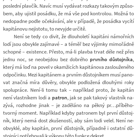
po­slední plav­čík. Navíc musí vy­dá­vat roz­kazy ta­ko­vým způ­so­
bem, aby ujis­til po­sádku, že má vše pod kon­t­ro­lou. Možná to
ne­do­padne podle oče­ká­vání, ale v pří­padě, že po­sádka vy­cítí
ka­pi­tá­novu ne­jis­totu, to ne­vy­jde ur­čitě.
Není se tedy co divit, že dlou­ho­letí ka­pi­táni ná­moř­ních
lodí jsou ob­vykle za­jí­mavé – a téměř bez vý­jimky mi­mo­řádně
schopné – exis­tence. Přesto, má-li plavba trvat déle než přes
jednu noc, se ne­o­be­jdou bez dob­rého
prv­ního dů­stoj­níka
,
který má loď na povel v oka­mži­cích ka­pi­tá­nova za­slou­že­ného
od­po­činku. Mezi ka­pi­tá­nem a prv­ním dů­stoj­ní­kem musí pa­no­
vat značná míra dů­věry, ob­vykle pod­lo­žená dlou­hými roky
spo­lu­práce. Není-​li tomu tak – na­pří­klad proto, že ka­pi­tán
není vlast­ní­kem lodi a
pa­t­ron
, jak se pak ta­kový vlast­ník na­
zývá, roz­hodne jinak – je za­dě­láno na pěkný pr…pří­bě­ho­
tvorný mo­ment. Na­pří­klad kdyby pa­t­ro­nem byl první dů­stoj­
ník, který nemá dost zku­še­ností, aby sám lodi velel. Není ne­
ob­vyklé, aby ka­pi­tán, první dů­stoj­ník, pří­padně i ostatní dů­
stoj­níci po­tře­bo­vali k vý­konu této funkce de­kret.