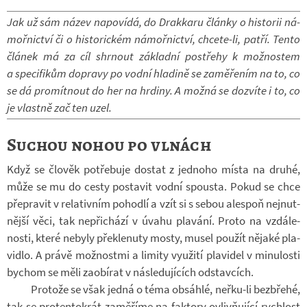
Jak už sám název na­po­vídá, do Drak­karu články o his­to­rii ná­
moř­nic­tví či o his­to­ric­kém ná­moř­nic­tví, chcete-​li, patří. Tento
člá­nek má za cíl shr­nout zá­kladní po­střehy k mož­nos­tem
a spe­ci­fi­kům do­pravy po vodní hla­dině se za­mě­ře­ním na to, co
se dá pro­mít­nout do her na hr­diny. A možná se do­zvíte i to, co
je vlastně zač ten uzel.
Suchou nohou po vlnách
Když se člo­věk po­tře­buje do­stat z jed­noho místa na druhé,
může se mu do cesty po­sta­vit vodní spousta. Pokud se chce
pře­pra­vit v re­la­tiv­ním po­hodlí a vzít si s sebou ale­spoň nej­nut­
nější věci, tak ne­při­chází v úvahu pla­vání. Proto na vzdá­le­
nosti, které ne­byly pře­kle­nuty mosty, musel po­u­žít ně­jaké pla­
vi­dlo. A právě mož­nostmi a li­mity vy­u­žití pla­vi­del v mi­nu­losti
bychom se měli za­o­bí­rat v ná­sle­du­jí­cích od­stav­cích.
Pro­tože se však jedná o téma ob­sáhlé, neřku-​li bez­břehé,
tak se pro­ten­to­krát za­mě­říme na fak­tory ovliv­ňu­jící rych­lost