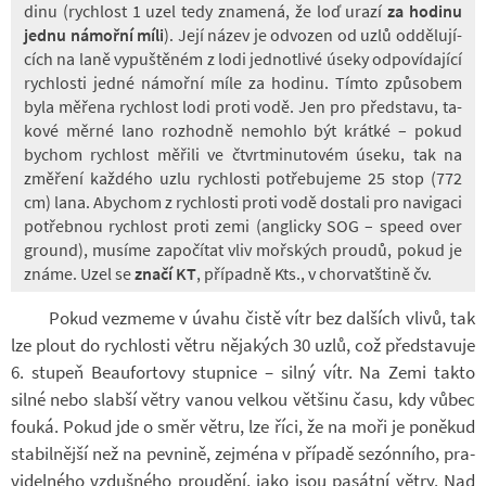
dinu (rych­lost 1 uzel tedy zna­mená, že loď urazí
za ho­dinu
jednu ná­mořní míli
). Její název je od­vo­zen od uzlů od­dě­lu­jí­
cích na laně vy­puš­tě­ném z lodi jed­not­livé úseky od­po­ví­da­jící
rych­losti jedné ná­mořní míle za ho­dinu. Tímto způ­so­bem
byla mě­řena rych­lost lodi proti vodě. Jen pro před­stavu, ta­
kové měrné lano roz­hodně ne­mohlo být krátké – pokud
bychom rych­lost mě­řili ve čtvrt­mi­nu­to­vém úseku, tak na
změ­ření kaž­dého uzlu rych­losti po­tře­bu­jeme 25 stop (772
cm) lana. Abychom z rych­losti proti vodě do­stali pro na­vi­gaci
po­třeb­nou rych­lost proti zemi (an­g­licky SOG – speed over
ground), mu­síme za­po­čí­tat vliv moř­ských proudů, pokud je
známe. Uzel se
značí KT
, pří­padně Kts., v chor­vat­štině čv.
Pokud vez­meme v úvahu čistě vítr bez dal­ších vlivů, tak
lze plout do rych­losti větru ně­ja­kých 30 uzlů, což před­sta­vuje
6. stu­peň Be­au­for­tovy stup­nice – silný vítr. Na Zemi takto
silné nebo slabší větry vanou vel­kou vět­šinu času, kdy vůbec
fouká. Pokud jde o směr větru, lze říci, že na moři je po­ně­kud
sta­bil­nější než na pev­nině, zejména v pří­padě se­zón­ního, pra­
vi­del­ného vzduš­ného prou­dění, jako jsou pa­sátní větry. Nad