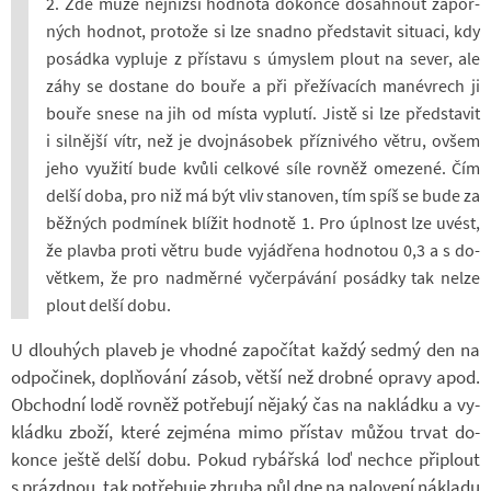
2. Zde může nej­nižší hod­nota do­konce do­sáh­nout zá­por­
ných hod­not, pro­tože si lze snadno před­sta­vit si­tu­aci, kdy
po­sádka vy­pluje z pří­stavu s úmys­lem plout na sever, ale
záhy se do­stane do bouře a při pře­ží­va­cích ma­né­vrech ji
bouře snese na jih od místa vy­plutí. Jistě si lze před­sta­vit
i sil­nější vítr, než je dvoj­ná­so­bek pří­z­ni­vého větru, ovšem
jeho vy­u­žití bude kvůli cel­kové síle rov­něž ome­zené. Čím
delší doba, pro niž má být vliv sta­no­ven, tím spíš se bude za
běž­ných pod­mí­nek blí­žit hod­notě 1. Pro úpl­nost lze uvést,
že plavba proti větru bude vy­já­d­řena hod­no­tou 0,3 a s do­
vět­kem, že pro nad­měrné vy­čer­pá­vání po­sádky tak nelze
plout delší dobu.
U dlou­hých pla­veb je vhodné za­po­čí­tat každý sedmý den na
od­po­či­nek, do­pl­ňo­vání zásob, větší než drobné opravy apod.
Ob­chodní lodě rov­něž po­tře­bují ně­jaký čas na na­kládku a vy­
kládku zboží, které zejména mimo pří­stav můžou trvat do­
konce ještě delší dobu. Pokud ry­bář­ská loď ne­chce při­plout
s prázd­nou, tak po­tře­buje zhruba půl dne na na­lo­vení ná­kladu