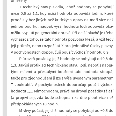
ome­zeny.
T tech­nický stav pla­vi­dla, jehož hod­noty se po­hy­bují
mezi 0,6 až 1,1; kdy nižší hod­nota od­po­vídá lodím, které
pro­dě­laly bez ji­ných než kri­tic­kých oprav na moři více než
jed­nou bouřku, na­o­pak vyšší hod­nota lodi od­po­vídá oka­
mžiku vy­plutí po ge­ne­rální opravě. Při delší plavbě je třeba
vy­chá­zet z toho, že tato hod­nota po­zvolna klesá, a vzít tedy
její prů­měr, nebo roz­po­čí­tat X pro jed­not­livé úseky plavby.
V po­chyb­nos­tech do­po­ru­čuji po­u­žít vý­chozí hod­notu 0,9.
P úro­veň po­sádky, jejíž hod­noty se po­hy­bují od 0,8 do
1,3. Ja­kýsi pro­ti­klad tech­nic­kého stavu lodi, neboť s na­plu­
tými mí­lemi a pře­stá­lými bou­řemi tato hod­nota stoupá,
takže pro zjed­no­du­šení ji lze s výše uve­de­ným pa­ra­me­t­rem
T „po­krá­tit“. V po­chyb­nos­tech do­po­ru­čuji po­u­žít vý­chozí
hod­notu 1,1. Mi­mo­cho­dem, právě na úrovni po­sádky zá­leží
(a pro­jeví se), zda bude schopna i za dne plout více než
před­po­klá­da­ných 10 hodin.
M vlivy po­časí, je­jichž hod­noty se po­hy­bují od −0,5 do