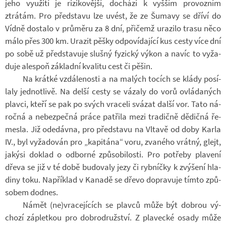
jeho vy­u­žití je ri­zi­ko­vější, do­chází k vyš­ším pro­voz­ním
ztrátám. Pro před­stavu lze uvést, že ze Šu­mavy se dříví do
Vídně do­stalo v prů­měru za 8 dní, při­čemž ura­zilo trasu něco
málo přes 300 km. Ura­zit pěšky od­po­ví­da­jící kus cesty více dní
po sobě už před­sta­vuje slušný fy­zický výkon a navíc to vy­ža­
duje ale­spoň zá­kladní kva­litu cest či pěšin.
Na krátké vzdá­le­nosti a na ma­lých to­cích se klády po­sí­
laly jed­not­livě. Na delší cesty se vá­zaly do vorů ovlá­da­ných
plavci, kteří se pak po svých vra­celi svá­zat další vor. Tato ná­
ročná a ne­bez­pečná práce pa­t­řila mezi tra­dičně dě­dičná ře­
mesla. Již ode­dávna, pro před­stavu na Vl­tavě od doby Karla
IV., byl vy­ža­do­ván pro „ka­pi­tána“ voru, zva­ného vrátný, glejt,
ja­kýsi do­klad o od­borné způ­so­bi­losti. Pro po­třeby pla­vení
dřeva se již v té době bu­do­valy jezy či ryb­níčky k zvý­šení hla­
diny toku. Na­pří­klad v Ka­nadě se dřevo do­pra­vuje tímto způ­
so­bem dodnes.
Námět (ne)vra­ce­jí­cích se plavců může být dobrou vý­
chozí zá­plet­kou pro dob­ro­druž­ství. Z pla­vecké osady může