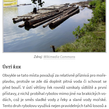
Zdroj:
Wi­ki­me­dia Com­mons
Ústí řek
Ob­vykle se tato místa po­va­žují za re­la­tivně pří­z­nivá pro mo­ře­
plavbu, pro­tože se zde dá do­pl­nit pitná voda či scho­vat se
před bouří. V ústí vět­šiny řek rov­něž vzni­kaly síd­liště a první
pří­stavy, z nichž pro­bí­hal ry­bo­lov mimo jiné na bra­kic­kých vo­
dách, což je směs sladké vody z řeky a slané vody moř­ské.
Tento druh ry­bo­lovu vy­u­žívá nejen pra­vi­del­ných tahů lo­sosů a