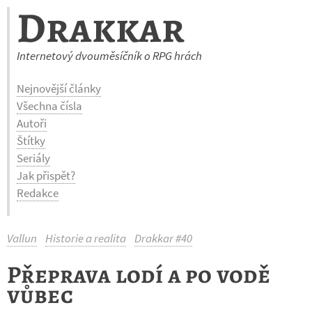
Drakkar
Internetový dvouměsíčník o RPG hrách
Nejnovější články
Všechna čísla
Autoři
Štítky
Seriály
Jak přispět?
Redakce
Vallun
Historie a realita
Drakkar #40
Přeprava lodí a po vodě
vůbec