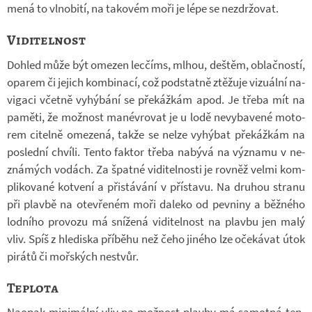
mená to vl­no­bití, na ta­ko­vém moři je lépe se ne­zdr­žo­vat.
Viditelnost
Do­hled může být ome­zen lec­číms, mlhou, deš­těm, ob­lač­ností,
opa­rem či je­jich kom­bi­nací, což pod­statně ztě­žuje vi­zu­ální na­
vi­gaci včetně vy­hý­bání se pře­káž­kám apod. Je třeba mít na
pa­měti, že mož­nost ma­né­v­ro­vat je u lodě ne­vy­ba­vené mo­to­
rem ci­telně ome­zená, takže se nelze vy­hý­bat pře­káž­kám na
po­slední chvíli. Tento fak­tor třeba na­bývá na vý­znamu v ne­
zná­mých vo­dách. Za špatné vi­di­tel­nosti je rov­něž velmi kom­
pli­ko­vané kot­vení a při­stá­vání v pří­stavu. Na dru­hou stranu
při plavbě na ote­vře­ném moři da­leko od pev­niny a běž­ného
lod­ního pro­vozu má sní­žená vi­di­tel­nost na plavbu jen malý
vliv. Spíš z hle­diska pří­běhu než čeho ji­ného lze oče­ká­vat útok
pi­rátů či moř­ských ne­stvůr.
Teplota