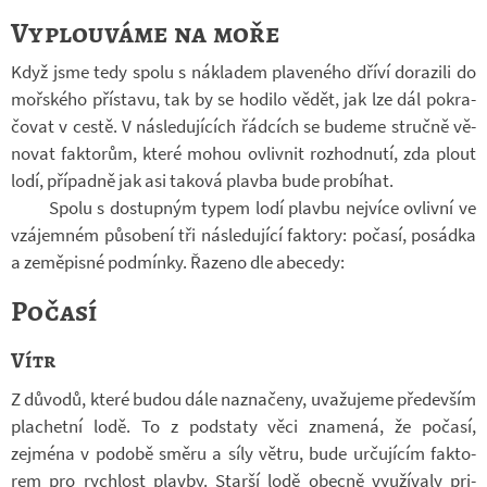
Vyplouváme na moře
Když jsme tedy spolu s ná­kla­dem pla­ve­ného dříví do­ra­zili do
moř­ského pří­stavu, tak by se ho­dilo vědět, jak lze dál po­kra­
čo­vat v cestě. V ná­sle­du­jí­cích řád­cích se bu­deme stručně vě­
no­vat fak­to­rům, které mohou ovliv­nit roz­hod­nutí, zda plout
lodí, pří­padně jak asi ta­ková plavba bude pro­bí­hat.
Spolu s do­stup­ným typem lodí plavbu nej­více ovlivní ve
vzá­jem­ném pů­so­bení tři ná­sle­du­jící fak­tory: po­časí, po­sádka
a ze­mě­pisné pod­mínky. Řa­zeno dle abe­cedy:
Počasí
Vítr
Z dů­vodů, které budou dále na­zna­čeny, uva­žu­jeme pře­de­vším
pla­chetní lodě. To z pod­staty věci zna­mená, že po­časí,
zejména v po­době směru a síly větru, bude ur­ču­jí­cím fak­to­
rem pro rych­lost plavby. Starší lodě obecně vy­u­ží­valy pri­