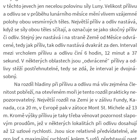
v těchto je­vech jen ne­ce­lou po­lo­vinu síly Luny. Ve­li­kost pří­livu
a od­livu se v prů­běhu lunár­ního mě­síce mění vli­vem vzá­jemné
po­lohy obou vesmír­ných těles. Nej­větší pří­liv a odliv na­stává,
když se síly obou těles sčí­tají, a ozna­čuje se jako skočný pří­liv
či odliv. Stejný jev na­stává i na straně Země od Mě­síce od­vrá­
cené, tedy jak pří­liv, tak odliv na­stává dva­krát za den. In­ter­val
mezi vr­cho­lem pří­livu a od­livu činí 6 hodin, 12 minut a 37
sekund. V ně­kte­rých ob­las­tech jsou „od­vrá­cené“ pří­livy a od­
livy stěží po­střeh­nu­telné, tedy se zdá, že in­ter­val je dvoj­ná­
sobný.
Na roz­díl hla­diny při pří­livu a od­livu má vliv zejména čle­
ni­tost po­břeží, na ote­vře­ném moři je tento roz­díl prak­ticky ne­
po­zo­ro­va­telný. Nej­větší roz­díl na Zemi je v zá­livu Fundy, Ka­
nada, cca 20 m, v Ev­ropě pak v zá­toce Mont St. Mi­chele až 13
m. Kromě výšky pří­livu je taky třeba vě­no­vat po­zor­nost sla­po­
vým proudům, jež v ně­kte­rých lo­ka­li­tách při od­livu do­sa­hují
až 12 uz­lové rych­losti. Jsou sice re­la­tivně před­ví­da­telné, ale
pro loď s ma­xi­mální rych­lostí kolem 5 uzlů před­sta­vují past