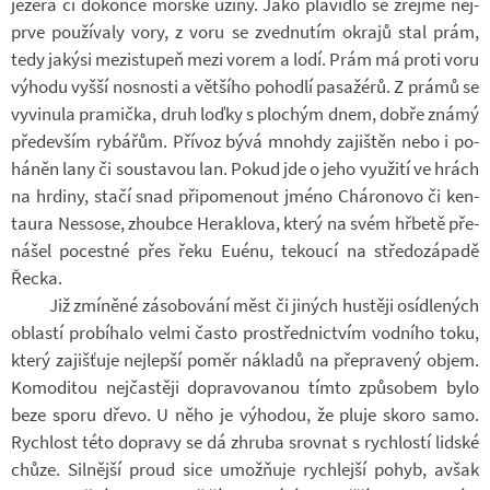
je­zera či do­konce moř­ské úžiny. Jako pla­vi­dlo se zřejmě nej­
prve po­u­ží­valy vory, z voru se zved­nu­tím okrajů stal prám,
tedy ja­kýsi me­zi­stu­peň mezi vorem a lodí. Prám má proti voru
vý­hodu vyšší nos­nosti a vět­šího po­hodlí pa­sa­žérů. Z prámů se
vy­vi­nula pra­mička, druh loďky s plo­chým dnem, dobře známý
pře­de­vším ry­bá­řům. Pří­voz bývá mnohdy za­jiš­těn nebo i po­
há­něn lany či sou­sta­vou lan. Pokud jde o jeho vy­u­žití ve hrách
na hr­diny, stačí snad při­po­me­nout jméno Chá­ro­novo či ken­
taura Nessose, zhoubce Hera­klova, který na svém hřbetě pře­
ná­šel po­cestné přes řeku Euénu, te­koucí na stře­do­zá­padě
Řecka.
Již zmí­něné zá­so­bo­vání měst či ji­ných hus­těji osíd­le­ných
ob­lastí pro­bí­halo velmi často pro­střed­nic­tvím vod­ního toku,
který za­jiš­ťuje nej­lepší poměr ná­kladů na pře­pra­vený objem.
Ko­mo­di­tou nej­čas­těji do­pra­vo­va­nou tímto způ­so­bem bylo
beze sporu dřevo. U něho je vý­ho­dou, že pluje skoro samo.
Rych­lost této do­pravy se dá zhruba srov­nat s rych­lostí lid­ské
chůze. Sil­nější proud sice umož­ňuje rych­lejší pohyb, avšak