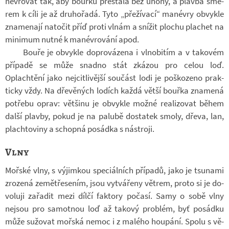
né­v­ro­vat tak, aby bouřku pře­stála bez úhony, a plavba smě­
rem k cíli je až dru­ho­řadá. Tyto „pře­ží­vací“ ma­né­vry ob­vykle
zna­me­nají na­to­čit příď proti vlnám a sní­žit plo­chu pla­chet na
mi­ni­mum nutné k ma­né­v­ro­vání apod.
Bouře je ob­vykle do­pro­vá­zena i vl­no­bi­tím a v ta­ko­vém
pří­padě se může snadno stát zká­zou pro celou loď.
Oplachtění jako nej­cit­li­vější sou­část lodi je po­ško­zeno prak­
ticky vždy. Na dře­vě­ných lo­dích každá větší bouřka zna­mená
po­třebu oprav: vět­šinu je ob­vykle možné re­a­li­zo­vat během
další plavby, pokud je na pa­lubě do­sta­tek smoly, dřeva, lan,
plach­to­viny a schopná po­sádka s ná­stroji.
Vlny
Moř­ské vlny, s vý­jim­kou spe­ci­ál­ních pří­padů, jako je tsunami
zro­zená ze­mětře­se­ním, jsou vy­tvá­řeny vě­trem, proto si je do­
vo­luji za­řa­dit mezi dílčí fak­tory po­časí. Samy o sobě vlny
nejsou pro sa­mot­nou loď až ta­kový pro­blém, byť po­sádku
může su­žo­vat moř­ská nemoc i z ma­lého hou­pání. Spolu s vě­