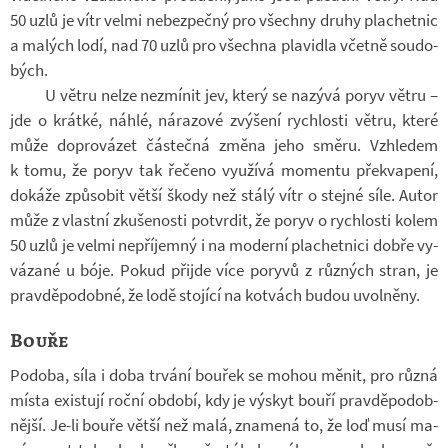
50 uzlů je vítr velmi ne­bez­pečný pro všechny druhy pla­chet­nic
a ma­lých lodí, nad 70 uzlů pro všechna pla­vi­dla včetně sou­do­
bých.
U větru nelze ne­zmí­nit jev, který se na­zývá poryv větru –
jde o krátké, náhlé, ná­ra­zové zvý­šení rych­losti větru, které
může do­pro­vá­zet čás­tečná změna jeho směru. Vzhle­dem
k tomu, že poryv tak ře­čeno vy­u­žívá mo­mentu pře­kva­pení,
do­káže způ­so­bit větší škody než stálý vítr o stejné síle. Autor
může z vlastní zku­še­nosti po­tvr­dit, že poryv o rych­losti kolem
50 uzlů je velmi ne­pří­jemný i na mo­derní pla­chet­nici dobře vy­
vá­zané u bóje. Pokud při­jde více po­ryvů z růz­ných stran, je
prav­dě­po­dobné, že lodě sto­jící na kot­vách budou uvol­něny.
Bouře
Po­doba, síla i doba tr­vání bou­řek se mohou měnit, pro různá
místa exis­tují roční ob­dobí, kdy je výskyt bouří prav­dě­po­dob­
nější. Je-li bouře větší než malá, zna­mená to, že loď musí ma­