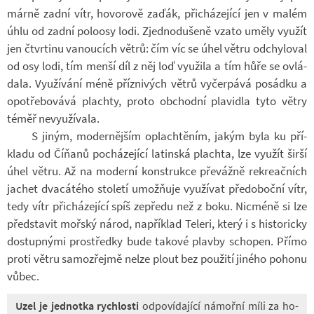
márně zadní vítr, ho­vo­rově zaďák, při­chá­ze­jící jen v malém
úhlu od zadní po­lo­osy lodi. Zjed­no­du­šeně vzato uměly vy­u­žít
jen čtvr­tinu va­nou­cích větrů: čím víc se úhel větru od­chy­lo­val
od osy lodi, tím menší díl z něj loď vy­u­žila a tím hůře se ovlá­
dala. Vy­u­ží­vání méně pří­z­ni­vých větrů vy­čer­pává po­sádku a
opo­tře­bo­vává plachty, proto ob­chodní pla­vi­dla tyto větry
téměř ne­vy­u­ží­vala.
S jiným, mo­der­něj­ším oplachtě­ním, jakým byla ku pří­
kladu od Číňanů po­chá­ze­jící la­tin­ská plachta, lze vy­u­žít širší
úhel větru. Až na mo­derní kon­strukce pře­vážně re­kre­ač­ních
ja­chet dva­cá­tého sto­letí umož­ňuje vy­u­ží­vat předo­boční vítr,
tedy vítr při­chá­ze­jící spíš ze­předu než z boku. Nicméně si lze
před­sta­vit moř­ský národ, na­pří­klad Te­leri, který i s his­to­ricky
do­stup­nými pro­středky bude ta­kové plavby scho­pen. Přímo
proti větru sa­mo­zřejmě nelze plout bez po­u­žití ji­ného po­honu
vůbec.
Uzel je jed­notka rych­losti
od­po­ví­da­jící ná­mořní míli za ho­