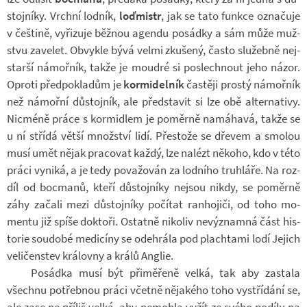
stoj­níky. Vrchní lod­ník,
loď­mistr
, jak se tato funkce ozna­čuje
v češ­tině, vy­ři­zuje běž­nou agendu po­sádky a sám může muž­
stvu za­ve­let. Ob­vykle bývá velmi zku­šený, často slu­žebně nej­
starší ná­moř­ník, takže je moudré si po­slech­nout jeho názor.
Oproti před­po­kla­dům je
kor­mi­del­ník
čas­těji prostý ná­moř­ník
než ná­mořní dů­stoj­ník, ale před­sta­vit si lze obě al­ter­na­tivy.
Nicméně práce s kor­mi­d­lem je po­měrně na­má­havá, takže se
u ní střídá větší množ­ství lidí. Přes­tože se dře­vem a smo­lou
musí umět nějak pra­co­vat každý, lze na­lézt ně­koho, kdo v této
práci vy­niká, a je tedy po­va­žo­ván za lod­ního truh­láře. Na roz­
díl od bo­c­manů, kteří dů­stoj­níky nejsou nikdy, se po­měrně
záhy za­čali mezi dů­stoj­níky po­čí­tat ranho­jiči, od toho mo­
mentu již spíše dok­toři. Ostatně ni­ko­liv ne­vý­znamná část his­
to­rie sou­dobé me­di­cíny se ode­hrála pod plach­tami lodí Je­jich
ve­li­čen­stev krá­lovny a králů An­g­lie.
Po­sádka musí být při­mě­řeně velká, tak aby za­stala
všechnu po­třeb­nou práci včetně ně­ja­kého toho vy­stří­dání se,
ale zase ne pří­liš velká, aby ne­mohla vyžít ze svého po­dílu na