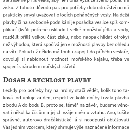
zisku. Z to­hoto dů­vodu pak pro po­třeby dob­ro­druž­ství nemá
prak­ticky smysl uva­žo­vat o lo­dích po­há­ně­ných vesly. Na delší
plavby či na svo­bodné pod­ni­kání je po­sádka ves­lice spíš kom­
pli­kací (kvůli po­třebě usklad­nit velké množ­ství jídla a vody,
roz­dě­lit pří­liš vel­kou část zisku, nebo na­o­pak hlí­dat ot­roky)
než vý­ho­dou, která spo­čívá jen v mož­nosti plavby bez ohledu
na vítr. Pokud už někdo má touhu za­po­jit do pří­běhu ves­laře,
do­vo­luji si na­bíd­nout mož­nosti moř­ského ka­jaku, třeba ve
spo­jení s ná­ro­dem moř­ských skřetů.
Dosah a rychlost plavby
Lec­kdy pro po­třeby hry na hr­diny stačí vědět, kolik toho ta­
ková loď upluje za den, re­spek­tive kolik dní by tr­vala plavba
z bodu A do bodu B, proto se, téměř na závěr, bu­deme vě­no­
vat i ně­ko­lika čís­lům a je­jich vzá­jem­nému vztahu. Ano, tu­šíte
správně, au­to­rovo dra­čá­kis­tické já si ne­od­pustí ob­tě­žo­vati
Vás jed­ním vzor­cem, který shr­nuje výše na­zna­čené in­for­mace