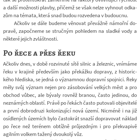
a další mož­nosti plavby, při­čemž se však nelze vy­hnout od­ka­
zům na té­mata, která snad budou roz­ve­dena v bu­doucnu.
Ač­ko­liv se dále bu­deme vě­no­vat pře­vážně ná­mořní do­
pravě, za­počneme se struč­ným po­hle­dem na sladké vody a
ně­které je­jich zvlášt­nosti.
Po řece a přes řeku
Ač­ko­liv dnes, v době roz­vi­nuté sítě sil­nic a že­lez­nic, vní­máme
řeku v kra­jině pře­de­vším jako pře­kážku do­pravy, z his­to­ric­
kého hle­diska, se jedná o vý­znam­nou do­pravní spoj­nici. Řeky
měly svůj vý­znam nejen pro zá­so­bo­vání vel­kých měst a pro
ob­chod vůbec, ale bý­valy rov­něž bra­nou, často je­di­nou, do
ne­zná­mých ob­lastí. Právě po ře­kách často pu­to­vali ob­je­vi­telé
a první dob­ro­druzi ko­lo­ni­zu­jící nová území. Nicméně i na již
osíd­le­ných úze­mích bylo čas­to­krát snazší do­pra­vo­vat ná­klad
po řece než te­ré­nem ob­tížně prů­jezd­ným i pro pře­kva­pivě
agil­ním vol­kem ta­žený dvou­kolý vůz.