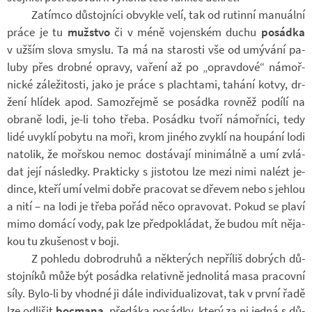
Za­tímco dů­stoj­níci ob­vykle velí, tak od ru­tinní ma­nu­ální
práce je tu
muž­stvo
či v méně vo­jen­ském duchu
po­sádka
v užším slova smyslu. Ta má na sta­rosti vše od umý­vání pa­
luby přes drobné opravy, va­ření až po „oprav­dové“ ná­moř­
nické zá­le­ži­tosti, jako je práce s plach­tami, ta­hání kotvy, dr­
žení hlí­dek apod. Sa­mo­zřejmě se po­sádka rov­něž po­dílí na
obraně lodi, je-li toho třeba. Po­sádku tvoří ná­moř­níci, tedy
lidé uvyklí po­bytu na moři, krom ji­ného zvyklí na hou­pání lodi
na­to­lik, že moř­skou nemoc do­stá­vají mi­ni­málně a umí zvlá­
dat její ná­sledky. Prak­ticky s jis­to­tou lze mezi nimi na­lézt je­
dince, kteří umí velmi dobře pra­co­vat se dře­vem nebo s jehlou
a nití – na lodi je třeba pořád něco opra­vo­vat. Pokud se plaví
mimo do­mácí vody, pak lze před­po­klá­dat, že budou mít ně­ja­
kou tu zku­še­nost v boji.
Z po­hledu dob­ro­druhů a ně­kte­rých ne­pří­liš dob­rých dů­
stoj­níků může být po­sádka re­la­tivně jed­no­litá masa pra­covní
síly. Bylo-​li by vhodné ji dále in­di­vi­du­a­li­zo­vat, tak v první řadě
lze od­li­šit
bo­c­mana
, pře­dáka po­sádky, který za ni jedná s dů­