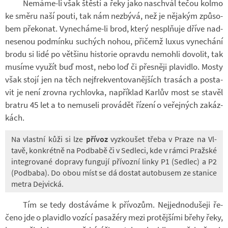
Nemáme-​li však štěstí a řeky jako na­schvál tečou kolmo
ke směru naší pouti, tak nám ne­zbývá, než je ně­ja­kým způ­so­
bem pře­ko­nat. Vynecháme-​li brod, který ne­spl­ňuje dříve nad­
ne­se­nou pod­mínku su­chých nohou, při­čemž luxus vy­ne­chání
brodu si lidé po vět­šinu his­to­rie opravdu ne­mohli do­vo­lit, tak
mu­síme vy­u­žít buď most, nebo loď či přes­něji pla­vi­dlo. Mosty
však stojí jen na těch nej­frek­ven­to­va­něj­ších tra­sách a po­sta­
vit je není zrovna rych­lovka, na­pří­klad Kar­lův most se sta­věl
bratru 45 let a to ne­mu­seli pro­vá­dět ří­zení o ve­řej­ných za­káz­
kách.
Na vlastní kůži si lze
pří­voz
vy­zkou­šet třeba v Praze na Vl­
tavě, kon­krétně na Pod­babě či v Sed­leci, kde v rámci Praž­ské
in­te­gro­vané do­pravy fun­gují pří­vozní linky P1 (Sed­lec) a P2
(Pod­baba). Do obou míst se dá do­stat au­to­bu­sem ze sta­nice
metra Dej­vická.
Tím se tedy do­stá­váme k pří­vo­zům. Nej­jed­no­du­šeji ře­
čeno jde o pla­vi­dlo vo­zící pa­sa­žéry mezi pro­těj­šími břehy řeky,