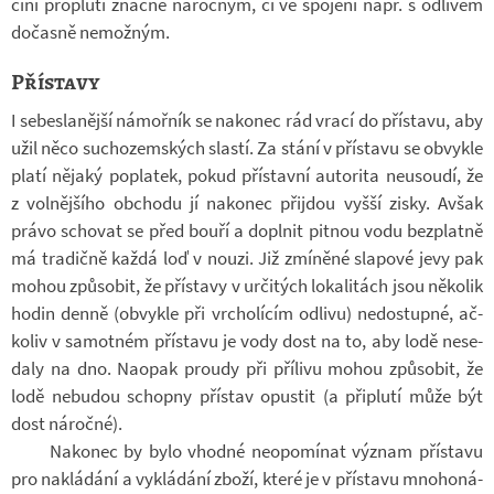
činí pro­plutí značně ná­roč­ným, či ve spo­jení např. s od­li­vem
do­časně ne­mož­ným.
Přístavy
I se­besla­nější ná­moř­ník se na­ko­nec rád vrací do pří­stavu, aby
užil něco su­cho­zem­ských slastí. Za stání v pří­stavu se ob­vykle
platí ně­jaký po­pla­tek, pokud pří­stavní au­to­rita ne­u­soudí, že
z vol­něj­šího ob­chodu jí na­ko­nec při­jdou vyšší zisky. Avšak
právo scho­vat se před bouří a do­pl­nit pit­nou vodu bez­platně
má tra­dičně každá loď v nouzi. Již zmí­něné sla­pové jevy pak
mohou způ­so­bit, že pří­stavy v ur­či­tých lo­ka­li­tách jsou ně­ko­lik
hodin denně (ob­vykle při vr­cho­lí­cím od­livu) ne­do­stupné, ač­
ko­liv v sa­mot­ném pří­stavu je vody dost na to, aby lodě ne­se­
daly na dno. Na­o­pak proudy při pří­livu mohou způ­so­bit, že
lodě ne­bu­dou schopny pří­stav opus­tit (a při­plutí může být
dost ná­ročné).
Na­ko­nec by bylo vhodné ne­o­po­mí­nat vý­znam pří­stavu
pro na­klá­dání a vy­klá­dání zboží, které je v pří­stavu mno­ho­ná­