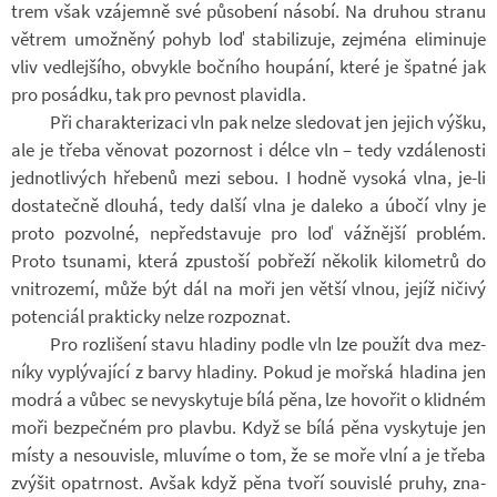
trem však vzá­jemně své pů­so­bení ná­sobí. Na dru­hou stranu
vě­trem umož­něný pohyb loď sta­bi­li­zuje, zejména eli­mi­nuje
vliv ve­d­lej­šího, ob­vykle boč­ního hou­pání, které je špatné jak
pro po­sádku, tak pro pev­nost pla­vi­dla.
Při cha­rak­te­ri­zaci vln pak nelze sle­do­vat jen je­jich výšku,
ale je třeba vě­no­vat po­zor­nost i délce vln – tedy vzdá­le­nosti
jed­not­li­vých hře­benů mezi sebou. I hodně vy­soká vlna, je-li
do­sta­tečně dlouhá, tedy další vlna je da­leko a úbočí vlny je
proto po­zvolné, ne­před­sta­vuje pro loď váž­nější pro­blém.
Proto tsunami, která zpus­toší po­břeží ně­ko­lik ki­lo­me­trů do
vni­t­ro­zemí, může být dál na moři jen větší vlnou, jejíž ni­čivý
po­ten­ciál prak­ticky nelze roz­po­znat.
Pro roz­li­šení stavu hla­diny podle vln lze po­u­žít dva mez­
níky vy­plý­va­jící z barvy hla­diny. Pokud je moř­ská hla­dina jen
modrá a vůbec se ne­vy­sky­tuje bílá pěna, lze ho­vo­řit o klid­ném
moři bez­peč­ném pro plavbu. Když se bílá pěna vy­sky­tuje jen
místy a ne­sou­visle, mlu­víme o tom, že se moře vlní a je třeba
zvý­šit opa­tr­nost. Avšak když pěna tvoří sou­vislé pruhy, zna­