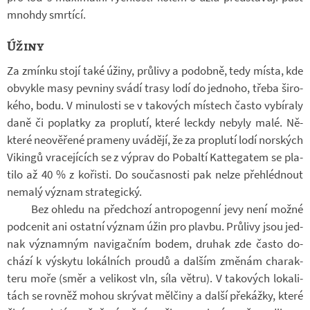
mnohdy smr­tící.
Úžiny
Za zmínku stojí také úžiny, prů­livy a po­dobně, tedy místa, kde
ob­vykle masy pev­niny svádí trasy lodí do jed­noho, třeba ši­ro­
kého, bodu. V mi­nu­losti se v ta­ko­vých mís­tech často vy­bí­raly
daně či po­platky za pro­plutí, které lec­kdy ne­byly malé. Ně­
které ne­o­vě­řené pra­meny uvá­dějí, že za pro­plutí lodí nor­ských
Vi­kingů vra­ce­jí­cích se z vý­prav do Po­baltí Kat­te­ga­tem se pla­
tilo až 40 % z ko­řisti. Do sou­čas­nosti pak nelze pře­hléd­nout
ne­malý vý­znam stra­te­gický.
Bez ohledu na před­chozí an­tro­po­genní jevy není možné
pod­ce­nit ani ostatní vý­znam úžin pro plavbu. Prů­livy jsou jed­
nak vý­znam­ným na­vi­gač­ním bodem, dru­hak zde často do­
chází k výskytu lo­kál­ních proudů a dal­ším změ­nám cha­rak­
teru moře (směr a ve­li­kost vln, síla větru). V ta­ko­vých lo­ka­li­
tách se rov­něž mohou skrý­vat měl­činy a další pře­kážky, které