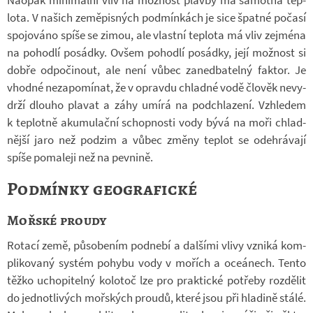
Na­o­pak mi­ni­mální vliv na mož­nost plavby má sa­motná tep­
lota. V na­šich ze­mě­pis­ných pod­mín­kách je sice špatné po­časí
spo­jo­váno spíše se zimou, ale vlastní tep­lota má vliv zejména
na po­hodlí po­sádky. Ovšem po­hodlí po­sádky, její mož­nost si
dobře od­po­či­nout, ale není vůbec za­ne­dba­telný fak­tor. Je
vhodné ne­za­po­mí­nat, že v opravdu chladné vodě člo­věk ne­vy­
drží dlouho pla­vat a záhy umírá na podchla­zení. Vzhle­dem
k tep­lotně aku­mu­lační schop­nosti vody bývá na moři chlad­
nější jaro než pod­zim a vůbec změny tep­lot se ode­hrá­vají
spíše po­ma­leji než na pev­nině.
Podmínky geografické
Mořské proudy
Ro­tací země, pů­so­be­ním pod­nebí a dal­šími vlivy vzniká kom­
pli­ko­vaný sys­tém po­hybu vody v mo­řích a oce­á­nech. Tento
těžko ucho­pi­telný ko­lo­toč lze pro prak­tické po­třeby roz­dě­lit
do jed­not­li­vých moř­ských proudů, které jsou při hla­dině stálé.