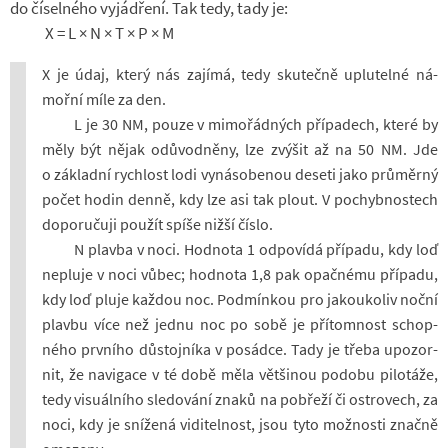
do čí­sel­ného vy­já­d­ření. Tak tedy, tady je:
X = L × N × T × P × M
X je údaj, který nás za­jímá, tedy sku­tečně uplu­telné ná­
mořní míle za den.
L je 30 NM, pouze v mi­mo­řád­ných pří­pa­dech, které by
měly být nějak odů­vod­něny, lze zvý­šit až na 50 NM. Jde
o zá­kladní rych­lost lodi vy­ná­so­be­nou de­seti jako prů­měrný
počet hodin denně, kdy lze asi tak plout. V po­chyb­nos­tech
do­po­ru­čuji po­u­žít spíše nižší číslo.
N plavba v noci. Hod­nota 1 od­po­vídá pří­padu, kdy loď
ne­pluje v noci vůbec; hod­nota 1,8 pak opač­nému pří­padu,
kdy loď pluje kaž­dou noc. Pod­mín­kou pro ja­kou­ko­liv noční
plavbu více než jednu noc po sobě je pří­tom­nost schop­
ného prv­ního dů­stoj­níka v po­sádce. Tady je třeba upo­zor­
nit, že na­vi­gace v té době měla vět­ši­nou po­dobu pi­lo­táže,
tedy vi­su­ál­ního sle­do­vání znaků na po­břeží či os­t­ro­vech, za
noci, kdy je sní­žená vi­di­tel­nost, jsou tyto mož­nosti značně