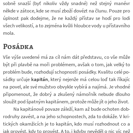
sobně snazší (byť ni­ko­liv vždy snadné) než stejný ma­névr
někde v zá­toce, kde se musí zboží do­vézt na člunu. Pouze pro
úpl­nost pak do­dejme, že ne každý pří­stav se hodí pro lodi
všech ve­li­kostí, a to zejména kvůli hloubce vody u pří­stav­ního
mola.
Posádka
Vše výše uve­dené má za cíl nám dát před­stavu, co vše může
být při plavbě na moři pro­blé­mem, avšak o tom, jak velký to
pro­blém bude, roz­ho­dují schop­nosti po­sádky. Kva­litu celé po­
sádky ur­čuje
ka­pi­tán
, který nejenže má celou loď tak ří­ka­jíc
na povel, ale své muž­stvo ob­vykle vy­bírá a na­jímá. Je vhodné
při­po­me­nout, že dobrý a zku­šený ná­moř­ník ne­bude dlouho
slou­žit pod špat­ným ka­pi­tá­nem, pro­tože může jít o jeho život.
Na ka­pi­tá­nově po­vaze zá­leží, kam až bude ocho­ten dob­
ro­druhy za­vést, a na jeho schop­nos­tech, zda to do­káže. V kri­
tic­kých oka­mži­cích je to ka­pi­tán, kdo musí roz­hod­nout co a
jak pro­vést, kdy to pro­vést. A to, i kdyby ne­vě­děl o nic víc než