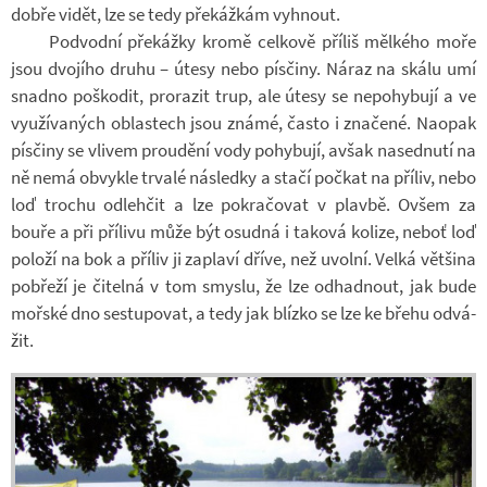
dobře vidět, lze se tedy pře­káž­kám vy­hnout.
Pod­vodní pře­kážky kromě cel­kově pří­liš měl­kého moře
jsou dvo­jího druhu – útesy nebo pís­činy. Náraz na skálu umí
snadno po­ško­dit, pro­ra­zit trup, ale útesy se ne­po­hy­bují a ve
vy­u­ží­va­ných ob­las­tech jsou známé, často i zna­čené. Na­o­pak
pís­činy se vli­vem prou­dění vody po­hy­bují, avšak na­sed­nutí na
ně nemá ob­vykle tr­valé ná­sledky a stačí po­čkat na pří­liv, nebo
loď tro­chu od­leh­čit a lze po­kra­čo­vat v plavbě. Ovšem za
bouře a při pří­livu může být osudná i ta­ková ko­lize, neboť loď
po­loží na bok a pří­liv ji za­plaví dříve, než uvolní. Velká vět­šina
po­břeží je či­telná v tom smyslu, že lze od­had­nout, jak bude
moř­ské dno se­stu­po­vat, a tedy jak blízko se lze ke břehu od­vá­
žit.