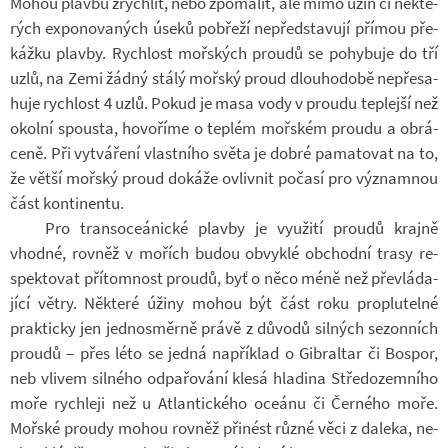
Mohou plavbu zrych­lit, nebo zpo­ma­lit, ale mimo úžin či ně­kte­
rých ex­po­no­va­ných úseků po­břeží ne­před­sta­vují pří­mou pře­
kážku plavby. Rych­lost moř­ských proudů se po­hy­buje do tří
uzlů, na Zemi žádný stálý moř­ský proud dlou­ho­době ne­pře­sa­
huje rych­lost 4 uzlů. Pokud je masa vody v proudu tep­lejší než
okolní spousta, ho­vo­říme o tep­lém moř­ském proudu a ob­rá­
ceně. Při vy­tvá­ření vlast­ního světa je dobré pa­ma­to­vat na to,
že větší moř­ský proud do­káže ovliv­nit po­časí pro vý­znam­nou
část kon­ti­nentu.
Pro transo­ce­á­nické plavby je vy­u­žití proudů krajně
vhodné, rov­něž v mo­řích budou ob­vyklé ob­chodní trasy re­
spek­to­vat pří­tom­nost proudů, byť o něco méně než pře­vlá­da­
jící větry. Ně­které úžiny mohou být část roku pro­plu­telné
prak­ticky jen jed­no­směrně právě z dů­vodů sil­ných se­zon­ních
proudů – přes léto se jedná na­pří­klad o Gibral­tar či Bospor,
neb vli­vem sil­ného od­pa­řo­vání klesá hla­dina Stře­do­zem­ního
moře rych­leji než u At­lan­tic­kého oce­ánu či Čer­ného moře.
Moř­ské proudy mohou rov­něž při­nést různé věci z da­leka, ne­