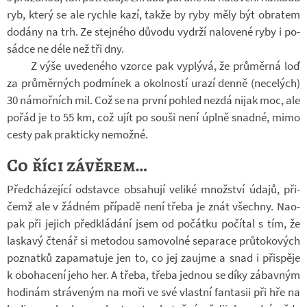
ryb, který se ale rychle kazí, takže by ryby měly být ob­ra­tem
do­dány na trh. Ze stej­ného dů­vodu vy­drží na­lo­vené ryby i po­
sádce ne déle než tři dny.
Z výše uve­de­ného vzorce pak vy­plývá, že prů­měrná loď
za prů­měr­ných pod­mí­nek a okol­ností urazí denně (ne­ce­lých)
30 ná­moř­ních mil. Což se na první po­hled nezdá nijak moc, ale
pořád je to 55 km, což ujít po souši není úplně snadné, mimo
cesty pak prak­ticky ne­možné.
Co říci závěrem…
Před­chá­ze­jící od­stavce ob­sa­hují ve­liké množ­ství údajů, při­
čemž ale v žád­ném pří­padě není třeba je znát všechny. Na­o­
pak při je­jich před­klá­dání jsem od po­čátku po­čí­tal s tím, že
las­kavý čte­nář si me­to­dou sa­mo­volné se­pa­race prů­to­ko­vých
po­znatků za­pa­ma­tuje jen to, co jej za­ujme a snad i při­spěje
k obo­ha­cení jeho her. A třeba, třeba jed­nou se díky zá­bav­ným
ho­di­nám strá­ve­ným na moři ve své vlastní fan­tasii při hře na