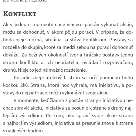
Konflikt
Ak v jed­nom mo­mente chce vi­a­cero po­stáv vy­ko­nať akciu,
môžu sa do­hod­núť, v akom pôjdu po­radí. V prí­pade, že do­
hoda nieje možná, si­tu­á­cia sa stáva kon­flik­tom. Po­stavy sa
roz­de­lia do sku­pín, ktoré sa medzi sebou na po­radí do­hod­núť
do­kážu. Za bež­ných okol­ností tvo­ria hráč­ske po­stavy jednu
stranu kon­fliktu a ich ne­pri­a­te­lia, ovlá­daní roz­prá­va­čom,
druhú. Nieje to je­diné možné roz­de­le­nie.
Po­ra­die zne­pri­a­te­le­ných strán sa určí po­mo­cou hodu
kockou 2k6. Strana, ktorá hod vy­hrala, má ini­ci­a­tívu, a po­
stavy do nej pa­tri­ace, môžu vy­ko­ná­vať svoje akcie.
V mo­mente, keď ži­a­dna z po­stáv strany s ini­ci­a­tí­vou ne­
chce spra­viť akciu, ini­ci­a­tíva sa po­sunie k strane s druhý naj­
lep­ším vý­sled­kom. Po tom, ako spraví svoje akcie strana
s naj­hor­ším vý­sled­kom, ini­ci­a­tíva sa pre­sunie znova k strane
s naj­lep­ším hodom.