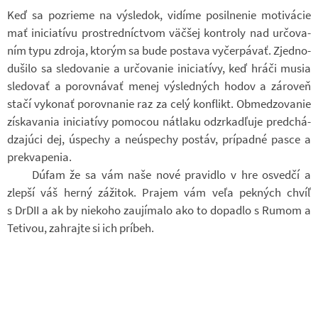
Keď sa po­zri­eme na vý­sle­dok, vi­díme po­sil­ne­nie mo­ti­vá­cie
mať ini­ci­a­tívu pro­stred­níc­tvom väčšej kon­t­roly nad ur­čo­va­
ním typu zdroja, kto­rým sa bude po­stava vy­čer­pá­vať. Zjed­no­
du­šilo sa sle­do­va­nie a ur­čo­va­nie ini­ci­a­tívy, keď hráči musia
sle­do­vať a po­rov­ná­vať menej vý­sled­ných hodov a zá­ro­veň
stačí vy­ko­nať po­rov­na­nie raz za celý kon­flikt. Ob­med­zo­va­nie
zís­ka­va­nia ini­ci­a­tívy po­mo­cou nátlaku od­zr­kadľuje pred­chá­
d­za­j­úci dej, úspe­chy a ne­ú­spe­chy po­stáv, prí­padné pasce a
prekva­pe­nia.
Dúfam že sa vám naše nové pra­vi­dlo v hre osvedčí a
zlepší váš herný zá­ži­tok. Pra­jem vám veľa pek­ných chvíľ
s DrDII a ak by nie­koho za­u­jí­malo ako to do­padlo s Rumom a
Te­ti­vou, za­hrajte si ich prí­beh.