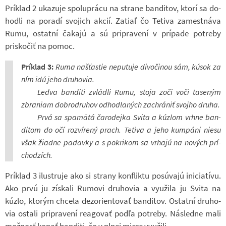
Prí­klad 2 uka­zuje spo­lu­prácu na strane ban­di­tov, ktorí sa do­
hodli na po­radí svo­jich akcií. Zatiaľ čo Te­tiva za­mest­náva
Rumu, ostatní ča­kajú a sú pri­pra­vení v prí­pade po­treby
prisko­čiť na pomoc.
Prí­klad 3:
Ruma na­šťas­tie ne­pu­tuje di­vo­či­nou sám, kúsok za
ním idú jeho dru­ho­via.
Ledva ban­diti zvládli Rumu, stoja zoči voči ta­se­ným
zbra­niam dob­ro­dru­hov od­hod­la­ných za­chrá­niť svojho druha.
Prvá sa spamätá ča­ro­dejka Svita a kúzlom vrhne ban­
di­tom do očí roz­ví­rený prach. Te­tiva a jeho kum­páni niesu
však ži­a­dne pa­davky a s po­kri­kom sa vr­hajú na no­vých prí­
chod­zích.
Prí­klad 3 ilu­struje ako si strany kon­fliktu po­súvajú ini­ci­a­tívu.
Ako prvú ju zís­kali Rumovi dru­ho­via a vy­u­žila ju Svita na
kúzlo, kto­rým chcela dez­o­ri­en­to­vať ban­di­tov. Ostatní dru­ho­
via ostali pri­pra­vení re­a­go­vať podľa po­treby. Ná­sledne mali
mož­nosť konať ban­diti, čo v plnej miere vy­u­žili.