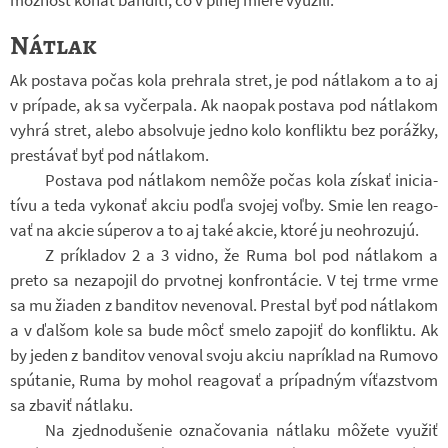
Nátlak
Ak po­stava počas kola pre­hrala stret, je pod nátla­kom a to aj
v prí­pade, ak sa vy­čer­pala. Ak na­o­pak po­stava pod nátla­kom
vyhrá stret, alebo ab­sol­vuje jedno kolo kon­fliktu bez po­rážky,
prestá­vať byť pod nátla­kom.
Po­stava pod nátla­kom nemôže počas kola zís­kať ini­ci­a­
tívu a teda vy­ko­nať akciu podľa svo­jej voľby. Smie len re­a­go­
vať na akcie súpe­rov a to aj také akcie, ktoré ju ne­o­hro­zujú.
Z prí­kla­dov 2 a 3 vidno, že Ruma bol pod nátla­kom a
preto sa ne­za­po­jil do pr­vot­nej kon­fron­tá­cie. V tej trme vrme
sa mu ži­a­den z ban­di­tov ne­ve­no­val. Prestal byť pod nátla­kom
a v ďal­šom kole sa bude môcť smelo za­po­jiť do kon­fliktu. Ak
by jeden z ban­di­tov ve­no­val svoju akciu na­prí­klad na Rumovo
sp­úta­nie, Ruma by mohol re­a­go­vať a prí­pad­ným ví­ťaz­stvom
sa zba­viť nátlaku.
Na zjed­no­du­še­nie ozna­čo­va­nia nátlaku môžete vy­u­žiť