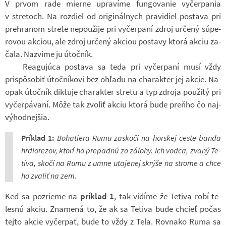
V prvom rade mierne upra­víme fun­go­va­nie vy­čer­pa­nia
v stretoch. Na roz­diel od ori­gi­nál­nych pra­vi­diel po­stava pri
pre­hra­nom strete ne­po­u­žije pri vy­čer­paní zdroj ur­čený súpe­
ro­vou ak­ciou, ale zdroj ur­čený ak­ciou po­stavy ktorá akciu za­
čala. Na­z­vime ju útoč­ník.
Re­a­guj­úca po­stava sa teda pri vy­čer­paní musí vždy
prispôsobiť útoč­ní­kovi bez ohľadu na cha­rak­ter jej akcie. Na­
o­pak útoč­ník dik­tuje cha­rak­ter stretu a typ zdroja po­u­žitý pri
vy­čer­pá­vaní. Môže tak zvo­liť akciu ktorá bude preňho čo naj­
vý­hod­nej­šia.
Prí­klad 1:
Bo­ha­tiera Rumu za­skočí na hor­skej ceste banda
hr­dlo­re­zov, ktorí ho pre­padnú zo zá­lohy. Ich vodca, zvaný Te­
tiva, skočí na Rumu z umne uta­je­nej skrýše na strome a chce
ho zva­liť na zem.
Keď sa po­zri­eme na
prí­klad 1
, tak vi­díme že Te­tiva robí te­
lesnú akciu. Zna­mená to, že ak sa Te­tiva bude chcieť počas
tejto akcie vy­čer­pať, bude to vždy z Tela. Rov­nako Ruma sa