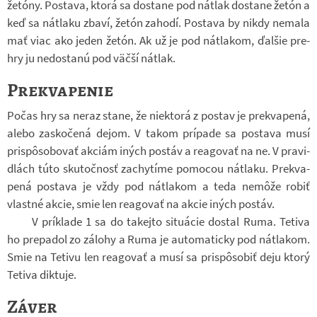
že­tóny. Po­stava, ktorá sa do­stane pod nátlak do­stane žetón a
keď sa nátlaku zbaví, žetón za­hodí. Po­stava by nikdy ne­mala
mať viac ako jeden žetón. Ak už je pod nátla­kom, ďal­šie pre­
hry ju ne­do­stanú pod väčší nátlak.
Prekvapenie
Počas hry sa neraz stane, že niek­torá z po­stav je prekva­pená,
alebo za­sko­čená dejom. V takom prí­pade sa po­stava musí
prispôso­bo­vať ak­ciám iných po­stáv a re­a­go­vať na ne. V pra­vi­
dlách túto sku­toč­nosť za­chy­tíme po­mo­cou nátlaku. Prekva­
pená po­stava je vždy pod nátla­kom a teda nemôže robiť
vlastné akcie, smie len re­a­go­vať na akcie iných po­stáv.
V prí­klade 1 sa do ta­kejto si­tu­á­cie do­stal Ruma. Te­tiva
ho pre­pa­dol zo zá­lohy a Ruma je au­to­ma­ticky pod nátla­kom.
Smie na Te­tivu len re­a­go­vať a musí sa prispôsobiť deju ktorý
Te­tiva dik­tuje.
Záver