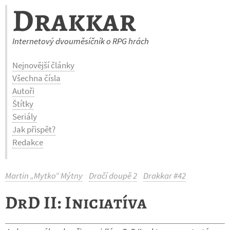
Drakkar
Internetový dvouměsíčník o RPG hrách
Nejnovější články
Všechna čísla
Autoři
Štítky
Seriály
Jak přispět?
Redakce
Martin „Mytko“ Mýtny
Dračí doupě 2
Drakkar #42
DrD II: Iniciatíva