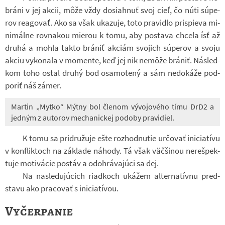
bráni v jej akcii, môže vždy do­si­ahnuť svoj cieľ, čo núti súpe­
rov re­a­go­vať. Ako sa však uka­zuje, toto pra­vi­dlo prispieva mi­
ni­málne rov­na­kou mie­rou k tomu, aby po­stava chcela ísť až
druhá a mohla takto brá­niť ak­ciám svo­jich súpe­rov a svoju
akciu vy­ko­nala v mo­mente, keď jej nik nemôže brá­niť. Ná­sled­
kom toho ostal druhý bod osa­mo­tený a sám ne­do­káže pod­
po­riť náš zámer.
Mar­tin „Mytko“ Mýtny bol čle­nom vý­vo­jo­vého tímu DrD2 a
jed­ným z au­to­rov me­cha­nic­kej po­doby pra­vi­diel.
K tomu sa pridru­žuje ešte roz­hod­nu­tie ur­čo­vať ini­ci­a­tívu
v kon­flik­toch na zá­klade ná­hody. Tá však väčši­nou ne­rešpek­
tuje mo­ti­vá­cie po­stáv a odo­hrá­vaj­úci sa dej.
Na na­sle­duj­úcich ri­a­d­koch uká­žem al­ter­na­tívnu pred­
stavu ako pra­co­vať s ini­ci­a­tí­vou.
Vyčerpanie