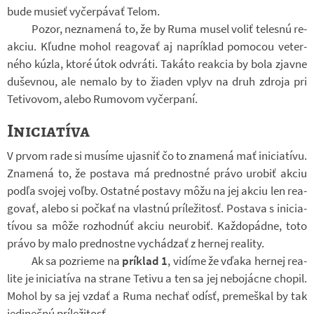
bude musieť vy­čer­pá­vať Telom.
Pozor, ne­zna­mená to, že by Ruma musel voliť te­lesnú re­
ak­ciu. Kľudne mohol re­a­go­vať aj na­prí­klad po­mo­cou ve­ter­
ného kúzla, ktoré útok od­vráti. Ta­káto re­ak­cia by bola zjavne
du­šev­nou, ale ne­malo by to ži­a­den vplyv na druh zdroja pri
Te­ti­vo­vom, alebo Rumo­vom vy­čer­paní.
Iniciatíva
V prvom rade si mu­síme ujas­niť čo to zna­mená mať ini­ci­a­tívu.
Zna­mená to, že po­stava má pred­nostné právo uro­biť akciu
podľa svo­jej voľby. Ostatné po­stavy môžu na jej akciu len re­a­
go­vať, alebo si po­čkať na vlastnú prí­le­ži­tosť. Po­stava s ini­ci­a­
tí­vou sa môže roz­hod­núť akciu neu­ro­biť. Kaž­do­pádne, toto
právo by malo pred­nostne vy­chá­d­zať z her­nej re­a­lity.
Ak sa po­zri­eme na
prí­klad 1
, vi­díme že vďaka her­nej re­a­
lite je ini­ci­a­tíva na strane Te­tivu a ten sa jej ne­bo­jácne cho­pil.
Mohol by sa jej vzdať a Ruma ne­chať odísť, pre­meš­kal by tak
je­di­nečnú prí­le­ži­tosť.