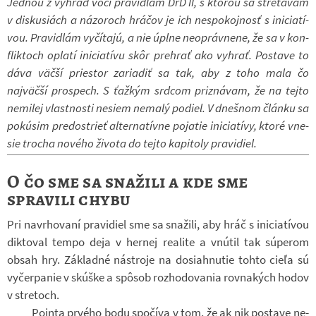
Jed­nou z vý­hrad voči pra­vi­dlám DrD II, s kto­rou sa stretá­vam
v dis­ku­si­ách a ná­zo­roch hrá­čov je ich ne­spo­koj­nosť s ini­ci­a­tí­
vou. Pra­vi­dlám vy­čí­tajú, a nie úplne ne­o­práv­nene, že sa v kon­
flik­toch oplatí ini­ci­a­tívu skôr pre­hrať ako vy­hrať. Po­stave to
dáva väčší pries­tor za­ri­a­diť sa tak, aby z toho mala čo
najväčší pro­spech. S ťaž­kým srd­com prizná­vam, že na tejto
ne­mi­lej vlast­nosti ne­siem ne­malý po­diel. V dneš­nom článku sa
po­k­ú­sim pre­do­strieť al­ter­na­tívne po­ja­tie ini­ci­a­tívy, ktoré vne­
sie tro­cha no­vého ži­vota do tejto ka­pi­toly pra­vi­diel.
O čo sme sa snažili a kde sme
spravili chybu
Pri na­vr­ho­vaní pra­vi­diel sme sa sna­žili, aby hráč s ini­ci­a­tí­vou
dik­to­val tempo deja v her­nej re­a­lite a vn­útil tak súpe­rom
obsah hry. Zá­kladné ná­stroje na do­si­ahnu­tie tohto cieľa sú
vy­čer­pa­nie v sk­úške a spôsob roz­ho­do­va­nia rov­na­kých hodov
v stretoch.
Pointa pr­vého bodu spo­číva v tom, že ak nik po­stave ne­