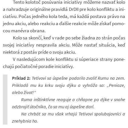
Tento ko­lo­toč po­súva­nia ini­ci­a­tívy môžeme na­zvať kolo
a na­hrad­zuje ori­gi­nálne pra­vi­dlá DrDII pre kolo kon­fliktu a ini­
ci­a­tívu. Počas jed­ného kola teda, má každá po­stava právo na
jednu akciu, alebo re­ak­ciu a ďal­šie re­ak­cie môže zís­kať po­mo­
cou ma­né­vra obrana.
Kolo sa skončí, keď v rade po sebe ži­a­dna zo strán počas
svo­jej ini­ci­a­tívy ne­spra­vila akciu. Môže na­stať si­tu­á­cia, keď
niek­torá z po­stáv príde o svoju akciu.
V na­sle­duj­úcom kole kon­fliktu si súpe­ri­ace strany po­ne­
chajú po­či­a­točné po­ra­die ini­ci­a­tívy.
Prí­klad 2:
Te­ti­vovi sa úspešne po­da­rilo zva­liť Rumu na zem.
Prikladá mu ku krku svoju dýku a vy­hráža sa: „Pe­ni­aze,
alebo život!“
Ruma in­štink­tívne re­a­guje a chňapne po dýke v snahe
od­zbro­jiť útoč­níka, čo sa mu aj úspešne darí.
Na chr­bát sa mu však vr­hajú Te­ti­vovi spo­lu­bo­jov­níci a
zne­hyb­nia ho.