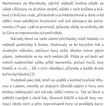
Mar­ko­mani za Ma­ro­buda, je­jichž nej­lepší ho­dina při­jde za
válek s Ří­many ve dru­hém sto­letí, vládla v nich kní­žata a krá­
lové z Orá­čova rodu, při­vlast­nili si je Habsbur­kové a dnes si lid
síd­lící mezi od­vě­kými hra­ni­cemi volí své zá­stupce do par­la­
mentu v Praze. Lidé se pro­mí­sili, způ­soby vlády se změ­nily, ale
ta čára se ne­po­su­nula vý­razně nikdy.
Ná­rody, které na naše území při­chá­zely, totiž hle­daly co
nej­lepší pod­mínky k ži­votu. Sta­ho­valy se ke ko­ry­tům řek a
úrod­ným ní­ži­nám, za­tímco hory stály dlouho mimo je­jich
zájem. Jed­no­duše se na nich ne­dalo žít. Půda je od šesti set
metrů nad­moř­ské výšky pří­liš ka­me­nitá, po­časí horší, lesy
hlubší, a co víc… žili v nich vl­kod­laci, pří­zraky a každý druhý
kořen byl bludný.[7]
Po­dobně jako lidé, kteří se usíd­lili v kot­lině tvo­řené Vl­ta­
vou a Labem, ne­měly ze stej­ných dů­vodů zájem o hory onu
kot­linu ob­klo­pu­jící ani ná­rody síd­lící mimo ni. Tak se život a
síd­liště roz­ví­jeli v okolí řek, Slo­vané žďá­řili a ká­celi lesy ros­
toucí okolo nich a přes ne­pro­stupné hory se pro­bí­jely ka­ra­