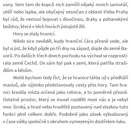
vany. Sem tam do kopců nich za­mí­řil ně­jaký mnich sa­mo­tář,
uhlíř nebo lapka, ale oby­čejný ves­ni­čan z ob­lasti třeba Prahy
byl rád, že ne­musí bo­jo­vat s di­vo­či­nou, draky a po­han­skými
bož­stvy, která v těch ho­rách jisto­jistě žili.
Hory se staly hra­nicí.
Nikdo sice ne­vě­děl, kudy hra­niční čára přesně vede, ale
byl si jist, že když půjde po tři dny na západ, dojde do země Ba­
vorů. Po dal­ších třech dnech po­chodu na vý­chod se roz­pro­stí­
rala země Čechů. On sám byl pak v zemi, která pa­t­řila stra­ši­
dlům a běsům.
Mohli bychom tedy říct, že se hra­nice táhla už v před­hůří
masivů, ale vý­jimku před­sta­vo­valy cesty přes hory. Tam hra­
nici kres­lila místa ur­čená jako cel­nice, a to po­měrně přesně.
Ostatně pro­stor, který se musel roz­dě­lit mezi nás a je nebyl
moc ši­roký, a hrad nebo hra­diště po­sta­vený nad stezkou tuto
funkci plnil cel­kem dobře. Po­dobně jako zásek vy­bu­do­vaný
v čase války spo­lečně s okru­hem vy­me­ze­ným do­stře­lem luku.