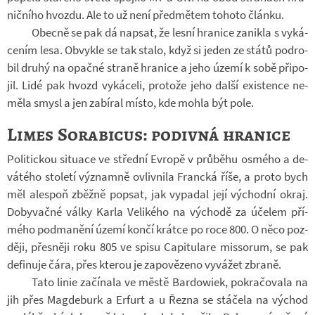
nič­ního hvozdu. Ale to už není před­mě­tem to­hoto článku.
Obecně se pak dá na­psat, že lesní hra­nice za­nikla s vy­ká­
ce­ním lesa. Ob­vykle se tak stalo, když si jeden ze států podro­
bil druhý na opačné straně hra­nice a jeho území k sobě při­po­
jil. Lidé pak hvozd vy­ká­celi, pro­tože jeho další exis­tence ne­
měla smysl a jen za­bí­ral místo, kde mohla být pole.
Limes Sorabicus: podivná hranice
Po­li­tic­kou si­tu­ace ve střední Ev­ropě v prů­běhu osmého a de­
vá­tého sto­letí vý­znamně ovliv­nila Francká říše, a proto bych
měl ale­spoň zběžně po­psat, jak vy­pa­dal její vý­chodní okraj.
Do­by­vačné války Karla Ve­li­kého na vý­chodě za úče­lem pří­
mého pod­ma­nění území končí krátce po roce 800. O něco poz­
ději, přes­něji roku 805 ve spisu Ca­pi­tu­lare mis­so­rum, se pak
de­fi­nuje čára, přes kte­rou je za­po­vě­zeno vy­vá­žet zbraně.
Tato linie za­čí­nala ve městě Bar­dowiek, po­kra­čo­vala na
jih přes Mag­de­burk a Er­furt a u Řezna se stá­čela na vý­chod