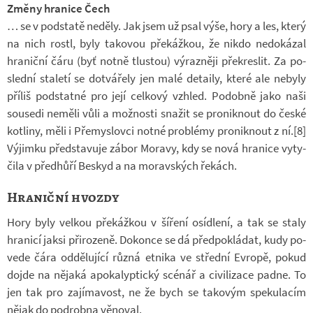
Změny hranice Čech
… se v pod­statě ne­děly. Jak jsem už psal výše, hory a les, který
na nich rostl, byly ta­ko­vou pře­káž­kou, že nikdo ne­do­ká­zal
hra­niční čáru (byť notně tlus­tou) vý­raz­něji pře­kres­lit. Za po­
slední sta­letí se do­tvá­řely jen malé de­taily, které ale ne­byly
pří­liš pod­statné pro její cel­kový vzhled. Po­dobně jako naši
sou­sedi ne­měli vůli a mož­nosti sna­žit se pro­nik­nout do české
kot­liny, měli i Pře­mys­lovci notné pro­blémy pro­nik­nout z ní.[8]
Vý­jimku před­sta­vuje zábor Mo­ravy, kdy se nová hra­nice vy­ty­
čila v před­hůří Bes­kyd a na mo­rav­ských ře­kách.
Hraniční hvozdy
Hory byly vel­kou pře­káž­kou v ší­ření osíd­lení, a tak se staly
hra­nicí jaksi při­ro­zeně. Do­konce se dá před­po­klá­dat, kudy po­
vede čára od­dě­lu­jící různá et­nika ve střední Ev­ropě, pokud
dojde na ně­jaká apo­ka­lyp­tický scé­nář a ci­vi­li­zace padne. To
jen tak pro za­jí­ma­vost, ne že bych se ta­ko­vým spe­ku­la­cím
nějak do po­drobna vě­no­val.