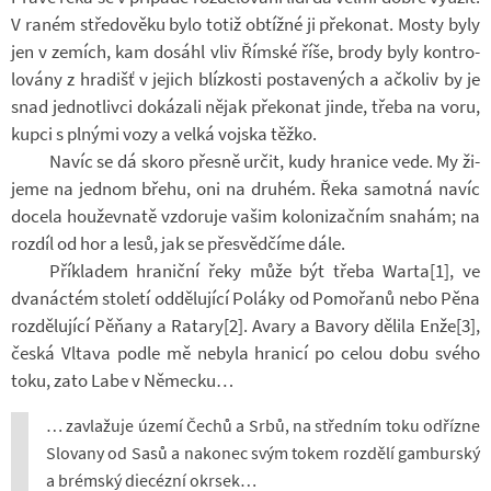
V raném stře­do­věku bylo totiž ob­tížné ji pře­ko­nat. Mosty byly
jen v ze­mích, kam do­sáhl vliv Řím­ské říše, brody byly kon­t­ro­
lo­vány z hra­dišť v je­jich blíz­kosti po­sta­ve­ných a ač­ko­liv by je
snad jed­not­livci do­ká­zali nějak pře­ko­nat jinde, třeba na voru,
kupci s pl­nými vozy a velká voj­ska těžko.
Navíc se dá skoro přesně určit, kudy hra­nice vede. My ži­
jeme na jed­nom břehu, oni na dru­hém. Řeka sa­motná navíc
do­cela hou­žev­natě vzdo­ruje vašim ko­lo­ni­zač­ním sna­hám; na
roz­díl od hor a lesů, jak se pře­svěd­číme dále.
Pří­kla­dem hra­niční řeky může být třeba Warta[1], ve
dva­nác­tém sto­letí od­dě­lu­jící Po­láky od Po­mo­řanů nebo Pěna
roz­dě­lu­jící Pěňany a Ra­tary[2]. Avary a Ba­vory dě­lila Enže[3],
česká Vl­tava podle mě ne­byla hra­nicí po celou dobu svého
toku, zato Labe v Ně­mecku…
… za­vla­žuje území Čechů a Srbů, na střed­ním toku od­řízne
Slo­vany od Sasů a na­ko­nec svým tokem roz­dělí gam­bur­ský
a brém­ský diecézní okrsek…