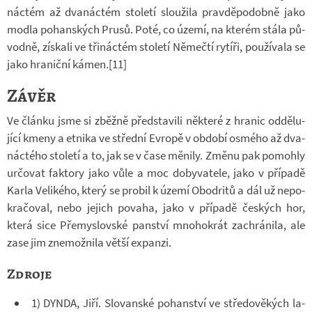
nác­tém až dva­nác­tém sto­letí slou­žila prav­dě­po­dobně jako
modla po­han­ských Prusů. Poté, co území, na kte­rém stála pů­
vodně, zís­kali ve tři­nác­tém sto­letí Ně­mečtí ry­tíři, po­u­ží­vala se
jako hra­niční kámen.[11]
Závěr
Ve článku jsme si zběžně před­sta­vili ně­které z hra­nic od­dě­lu­
jící kmeny a et­nika ve střední Ev­ropě v ob­dobí osmého až dva­
nác­tého sto­letí a to, jak se v čase mě­nily. Změnu pak po­mohly
ur­čo­vat fak­tory jako vůle a moc do­by­va­tele, jako v pří­padě
Karla Ve­li­kého, který se pro­bil k území Obodritů a dál už ne­po­
kra­čo­val, nebo je­jich po­vaha, jako v pří­padě čes­kých hor,
která sice Pře­mys­lov­ské pan­ství mno­ho­krát za­chrá­nila, ale
zase jim zne­mož­nila větší ex­panzi.
Zdroje
1) DYNDA, Jiří. Slo­van­ské po­han­ství ve stře­do­vě­kých la­