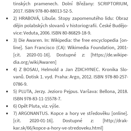
tin­ských pra­me­nech. Dolní Bře­žany: SCRIP­TO­RIUM,
2017. ISBN 978-​80-88013-52-5.
2) HRA­BOVÁ, Li­buše. Stopy za­po­me­nu­tého lidu: Obraz
dějin po­labských slo­vanů v his­to­ri­o­gra­fii. České Bu­dě­jo­
vice: Ve­duta, 2006. ISBN 80-​86829-18-9.
3) Die Awaren. In: Wi­ki­pe­dia: the free en­cyclo­pe­dia [on­
line]. San Fran­cisco (CA): Wi­ki­me­dia Foun­dation, 2001-
[cit. 2020-​01-16]. Do­stupné z: [https://de.wi­ki­pe­
dia.org/wiki/Awaren]
4) Z BOSAU, Hel­mold a Jan ZDI­CHY­NEC. Kro­nika Slo­
vanů. Do­tisk 1. vyd. Praha: Argo, 2012. ISBN 978-​80-257-
0786-9.
5) PLUTA, Jerzy. Je­zi­oro Pej­pus. Var­šava: Bellona, 2018.
ISBN 978-​83-11-15578-7.
6) Opět Pluta, viz. výše.
7) AR­GO­NAN­TUS. Kopce a hory ve stře­do­věku [on­line].
[cit. 2020-​01-16]. Do­stupné z: [http://drak­
kar.sk/66/kopce-​a-hory-ve-stredoveku.html]