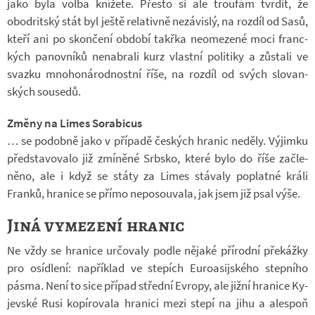
jako byla volba kní­žete. Přesto si ale trou­fám tvr­dit, že
obodrit­ský stát byl ještě re­la­tivně ne­zá­vislý, na roz­díl od Sasů,
kteří ani po skon­čení ob­dobí takřka ne­o­me­zené moci franc­
kých pa­nov­níků ne­na­brali kurz vlastní po­li­tiky a zů­stali ve
svazku mno­ho­ná­rod­nostní říše, na roz­díl od svých slo­van­
ských sou­sedů.
Změny na Limes Sorabicus
… se po­dobně jako v pří­padě čes­kých hra­nic ne­děly. Vý­jimku
před­sta­vo­valo již zmí­něné Srb­sko, které bylo do říše za­čle­
něno, ale i když se státy za Limes stá­valy po­platné králi
Franků, hra­nice se přímo ne­po­sou­vala, jak jsem již psal výše.
Jiná vymezení hranic
Ne vždy se hra­nice ur­čo­valy podle ně­jaké pří­rodní pře­kážky
pro osíd­lení: na­pří­klad ve ste­pích Eu­ro­asij­ského step­ního
pásma. Není to sice pří­pad střední Ev­ropy, ale jižní hra­nice Ky­
jev­ské Rusi ko­pí­ro­vala hra­nici mezi stepí na jihu a ale­spoň