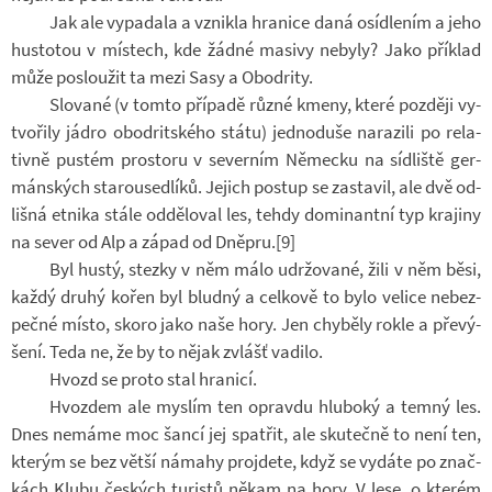
Jak ale vy­pa­dala a vznikla hra­nice daná osíd­le­ním a jeho
hus­to­tou v mís­tech, kde žádné masivy ne­byly? Jako pří­klad
může po­slou­žit ta mezi Sasy a Obodrity.
Slo­vané (v tomto pří­padě různé kmeny, které poz­ději vy­
tvo­řily jádro obodrit­ského státu) jed­no­duše na­ra­zili po re­la­
tivně pus­tém pro­storu v se­ver­ním Ně­mecku na síd­liště ger­
mán­ských sta­rou­sed­líků. Je­jich po­stup se za­sta­vil, ale dvě od­
lišná et­nika stále od­dě­lo­val les, tehdy do­mi­nantní typ kra­jiny
na sever od Alp a západ od Dně­pru.[9]
Byl hustý, stezky v něm málo udr­žo­vané, žili v něm běsi,
každý druhý kořen byl bludný a cel­kově to bylo ve­lice ne­bez­
pečné místo, skoro jako naše hory. Jen chy­běly rokle a pře­vý­
šení. Teda ne, že by to nějak zvlášť va­dilo.
Hvozd se proto stal hra­nicí.
Hvozdem ale mys­lím ten opravdu hlu­boký a temný les.
Dnes ne­máme moc šancí jej spat­řit, ale sku­tečně to není ten,
kte­rým se bez větší ná­mahy pro­jdete, když se vy­dáte po znač­
kách Klubu čes­kých tu­ristů někam na hory. V lese, o kte­rém