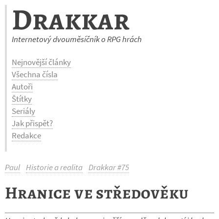
Drakkar
Internetový dvouměsíčník o RPG hrách
Nejnovější články
Všechna čísla
Autoři
Štítky
Seriály
Jak přispět?
Redakce
Paul
Historie a realita
Drakkar #75
Hranice ve středověku