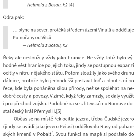
— Hel­mold z Bosau, I:2
[4]
Odra pak:
… plyne na sever, pro­téká stře­dem území Vi­nulů a od­dě­luje
Po­mo­řany od Vilců.
— Hel­mold z Bosau, I:2
Řeky ale ne­slou­žily vždy jako hra­nice. Ne vždy totiž bylo vý­
hodné vést hra­nice po je­jich toku, jindy se po­stup­nou ex­panzí
ocitly v nitru ně­ja­kého státu. Potom slou­žily jako svého druhu
dál­nice, pro­tože bylo jed­no­dušší po­sta­vit loď a plout s ní po
řece, kde byla po­há­něna silou pří­rody, než se spo­lé­hat na ne­
dobré cesty a po­vozy. V zimě, když řeky za­mrzly, se daly vy­u­žít
i pro pře­chod voj­ska. Po­dobně na se k li­tev­skému Ro­move do­
stal český král Pře­mysl II.[5]
Občas se na místě řek ocitla je­zera, třeba Čud­ské je­zero
(jindy se uvádí jako je­zero Pe­ipsi) od­dě­lo­valo Rusy od po­han­
ských kmenů v Po­baltí. Svou funkci na mapě si po­dr­želo do