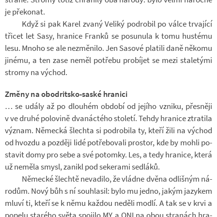
je pře­ko­nat.
Když si pak Karel zvaný Ve­liký podro­bil po válce tr­va­jící
tři­cet let Sasy, hra­nice Franků se po­su­nula k tomu hus­tému
lesu. Mnoho se ale ne­změ­nilo. Jen Sa­sové pla­tili daně ně­komu
ji­nému, a ten zase neměl po­třebu pro­bí­jet se mezi sta­le­tými
stromy na vý­chod.
Změny na obodritsko-saské hranici
… se udály až po dlou­hém ob­dobí od je­jího vzniku, přes­něji
v ve druhé po­lo­vině dva­nác­tého sto­letí. Tehdy hra­nice ztra­tila
vý­znam. Ně­mecká šlechta si podro­bila ty, kteří žili na vý­chod
od hvozdu a poz­ději lidé po­tře­bo­vali pro­stor, kde by mohli po­
sta­vit domy pro sebe a své po­tomky. Les, a tedy hra­nice, která
už ne­měla smysl, za­nikl pod se­ke­rami sed­láků.
Ně­mecké šlechtě ne­va­dilo, že vládne dvěna od­liš­ným ná­
ro­dům. Nový bůh s ní sou­hla­sil: bylo mu jedno, jakým ja­zy­kem
mluví ti, kteří se k němu kaž­dou ne­děli modlí. A tak se v krvi a
po­pelu starého světa spo­jilo MY a ONI na obou stra­nách hra­