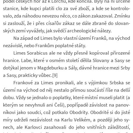
podél čes­kých hor až k Lor­chu, kde kon­čila. Byly na ní ur­čené
sta­nice, kde kupci pla­tili clo za své zboží, a kde se kon­t­ro­lo­
valo, zda ná­ho­dou ne­ve­zou něco, co zákon za­ka­zo­val. Zmínku
si za­slouží, že i přes cí­sa­řův zákaz se dále zbraně do slo­van­
ských zemí vy­vá­žely, jak svědčí ar­che­o­lo­gické ná­lezy.
Na západ od Limes bylo vlastní území Franků, na vý­chod
ne­zá­vislé, nebo Fran­kům po­platné státy.
Limes So­ra­bicus ale ne vždy přesně ko­pí­ro­val při­ro­zené
hra­nice. Labe, které v osmém sto­letí dě­lila Slo­vany a Sasy se
do­tý­kal jenom v Mag­de­burku a Sály, dávné hra­nice mezi Srby
a Sasy, prak­ticky vůbec.[9]
Fran­kové za Limes pro­ni­kali, ale s vý­jim­kou Srb­ska se
území na vý­chod od něj ne­stalo pří­mou sou­částí říše na delší
dobu. Vždy se jed­nalo o po­platky, které místní mu­seli pla­tit (a
kte­rým se ne­vy­hnuli ani Češi), po­pří­padě zá­vis­lost na pa­nov­
ní­kovi jako soudci, což po­tkalo Obodrity. Obodrité si do jisté
míry udr­želi ne­zá­vis­lost na Karlu Ve­li­kém, a poz­ději jeho sy­
nech, ale Kar­lovci za­sa­ho­vali do jeho vnitř­ních zá­le­ži­tostí,