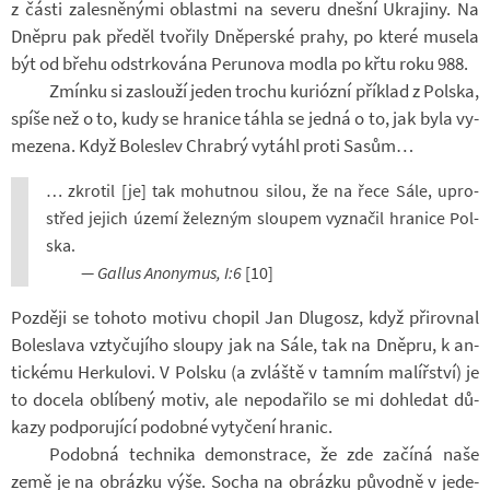
z části za­les­ně­nými ob­lastmi na se­veru dnešní Ukra­jiny. Na
Dně­pru pak pře­děl tvo­řily Dně­per­ské prahy, po které mu­sela
být od břehu od­str­ko­vána Pe­ru­nova modla po křtu roku 988.
Zmínku si za­slouží jeden tro­chu ku­ri­ózní pří­klad z Pol­ska,
spíše než o to, kudy se hra­nice táhla se jedná o to, jak byla vy­
me­zena. Když Bo­leslev Chrabrý vy­táhl proti Sasům…
… zkro­til [je] tak mo­hut­nou silou, že na řece Sále, upro­
střed je­jich území že­lez­ným slou­pem vy­zna­čil hra­nice Pol­
ska.
— Gallus Ano­ny­mus, I:6
[10]
Poz­ději se to­hoto mo­tivu cho­pil Jan Dlu­gosz, když při­rov­nal
Bo­leslava vzty­ču­jího sloupy jak na Sále, tak na Dně­pru, k an­
tic­kému Her­ku­lovi. V Pol­sku (a zvláště v tam­ním ma­líř­ství) je
to do­cela ob­lí­bený motiv, ale ne­po­da­řilo se mi do­hle­dat dů­
kazy pod­po­ru­jící po­dobné vy­ty­čení hra­nic.
Po­dobná tech­nika de­mon­strace, že zde za­číná naše
země je na ob­rázku výše. Socha na ob­rázku pů­vodně v je­de­