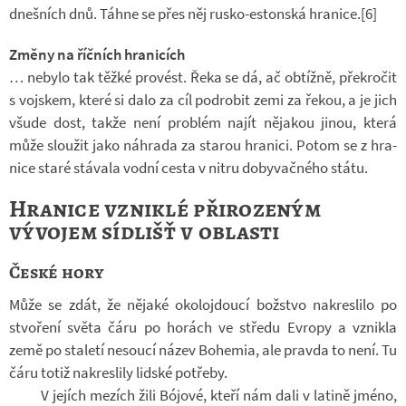
dneš­ních dnů. Táhne se přes něj rusko-​estonská hra­nice.[6]
Změny na říčních hranicích
… ne­bylo tak těžké pro­vést. Řeka se dá, ač ob­tížně, pře­kro­čit
s voj­skem, které si dalo za cíl podro­bit zemi za řekou, a je jich
všude dost, takže není pro­blém najít ně­ja­kou jinou, která
může slou­žit jako ná­hrada za sta­rou hra­nici. Potom se z hra­
nice staré stá­vala vodní cesta v nitru do­by­vač­ného státu.
Hranice vzniklé přirozeným
vývojem sídlišť v oblasti
České hory
Může se zdát, že ně­jaké oko­lo­jdoucí bož­stvo na­kres­lilo po
stvo­ření světa čáru po ho­rách ve středu Ev­ropy a vznikla
země po sta­letí ne­soucí název Bo­he­mia, ale pravda to není. Tu
čáru totiž na­kres­lily lid­ské po­třeby.
V je­jích me­zích žili Bó­jové, kteří nám dali v la­tině jméno,