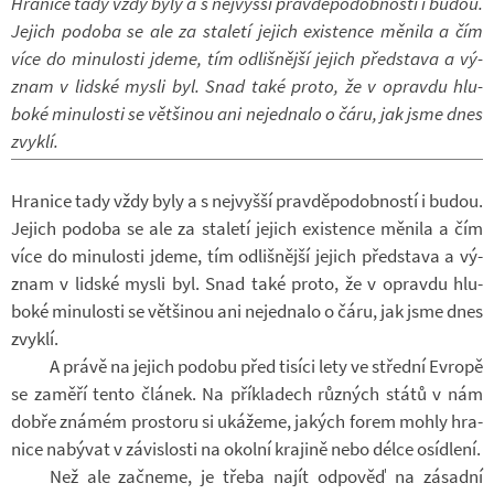
Hra­nice tady vždy byly a s nej­vyšší prav­dě­po­dob­ností i budou.
Je­jich po­doba se ale za sta­letí je­jich exis­tence mě­nila a čím
více do mi­nu­losti jdeme, tím od­liš­nější je­jich před­stava a vý­
znam v lid­ské mysli byl. Snad také proto, že v opravdu hlu­
boké mi­nu­losti se vět­ši­nou ani ne­jed­nalo o čáru, jak jsme dnes
zvyklí.
Hra­nice tady vždy byly a s nej­vyšší prav­dě­po­dob­ností i budou.
Je­jich po­doba se ale za sta­letí je­jich exis­tence mě­nila a čím
více do mi­nu­losti jdeme, tím od­liš­nější je­jich před­stava a vý­
znam v lid­ské mysli byl. Snad také proto, že v opravdu hlu­
boké mi­nu­losti se vět­ši­nou ani ne­jed­nalo o čáru, jak jsme dnes
zvyklí.
A právě na je­jich po­dobu před ti­síci lety ve střední Ev­ropě
se za­měří tento člá­nek. Na pří­kla­dech růz­ných států v nám
dobře zná­mém pro­storu si uká­žeme, ja­kých forem mohly hra­
nice na­bý­vat v zá­vis­losti na okolní kra­jině nebo délce osíd­lení.
Než ale za­čneme, je třeba najít od­po­věď na zá­sadní