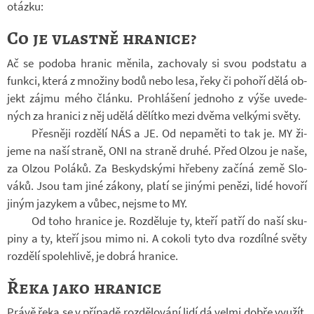
otázku:
Co je vlastně hranice?
Ač se po­doba hra­nic mě­nila, za­cho­valy si svou pod­statu a
funkci, která z mno­žiny bodů nebo lesa, řeky či po­hoří dělá ob­
jekt zájmu mého článku. Pro­hlá­šení jed­noho z výše uve­de­
ných za hra­nici z něj udělá dě­lítko mezi dvěma vel­kými světy.
Přes­něji roz­dělí NÁS a JE. Od ne­pa­měti to tak je. MY ži­
jeme na naší straně, ONI na straně druhé. Před Olzou je naše,
za Olzou Po­láků. Za Bes­kyd­skými hře­beny za­číná země Slo­
váků. Jsou tam jiné zá­kony, platí se ji­nými pe­nězi, lidé ho­voří
jiným ja­zy­kem a vůbec, nejsme to MY.
Od toho hra­nice je. Roz­dě­luje ty, kteří patří do naší sku­
piny a ty, kteří jsou mimo ni. A co­koli tyto dva roz­dílné světy
roz­dělí spo­leh­livě, je dobrá hra­nice.
Řeka jako hranice
Právě řeka se v pří­padě roz­dě­lo­vání lidí dá velmi dobře vy­u­žít.