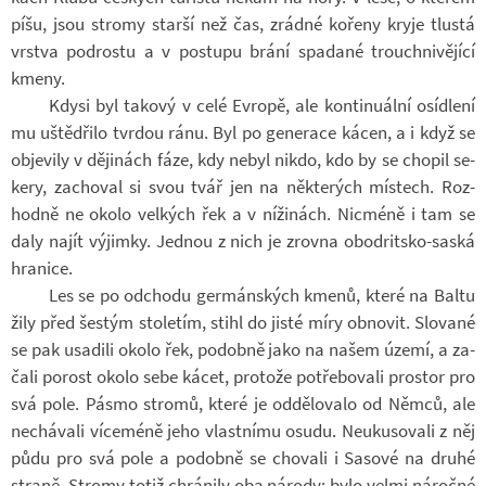
píšu, jsou stromy starší než čas, zrádné ko­řeny kryje tlustá
vrstva pod­rostu a v po­stupu brání spa­dané trouch­ni­vě­jící
kmeny.
Kdysi byl ta­kový v celé Ev­ropě, ale kon­ti­nu­ální osíd­lení
mu uštědřilo tvr­dou ránu. Byl po ge­ne­race kácen, a i když se
ob­je­vily v dě­ji­nách fáze, kdy nebyl nikdo, kdo by se cho­pil se­
kery, za­cho­val si svou tvář jen na ně­kte­rých mís­tech. Roz­
hodně ne okolo vel­kých řek a v ní­ži­nách. Nicméně i tam se
daly najít vý­jimky. Jed­nou z nich je zrovna obodritsko-​saská
hra­nice.
Les se po od­chodu ger­mán­ských kmenů, které na Baltu
žily před šes­tým sto­le­tím, stihl do jisté míry ob­no­vit. Slo­vané
se pak usa­dili okolo řek, po­dobně jako na našem území, a za­
čali po­rost okolo sebe kácet, pro­tože po­tře­bo­vali pro­stor pro
svá pole. Pásmo stromů, které je od­dě­lo­valo od Němců, ale
ne­chá­vali ví­ce­méně jeho vlast­nímu osudu. Ne­u­ku­so­vali z něj
půdu pro svá pole a po­dobně se cho­vali i Sa­sové na druhé
straně. Stromy totiž chrá­nily oba ná­rody: bylo velmi ná­ročné