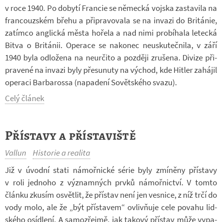
v roce 1940. Po do­bytí Fran­cie se ně­mecká voj­ska za­sta­vila na
fran­couz­ském břehu a při­pra­vo­vala se na in­vazi do Bri­tá­nie,
za­tímco an­g­lická města ho­řela a nad nimi pro­bí­hala le­tecká
Bitva o Bri­tá­nii. Ope­race se na­ko­nec ne­u­sku­teč­nila, v září
1940 byla od­lo­žena na ne­u­r­čito a poz­ději zru­šena. Di­vize při­
pra­vené na in­vazi byly pře­su­nuty na vý­chod, kde Hit­ler za­há­jil
ope­raci Bar­ba­rossa (na­pa­dení So­vět­ského svazu).
Celý článek
Přístavy a přístaviště
Vallun
Historie a realita
Již v úvodní stati ná­moř­nické série byly zmí­něny pří­stavy
v roli jed­noho z vý­znam­ných prvků ná­moř­nic­tví. V tomto
článku zku­sím osvět­lit, že pří­stav není jen ves­nice, z níž trčí do
vody molo, ale že „být pří­sta­vem“ ovliv­ňuje cele po­vahu lid­
ského osíd­lení. A sa­mo­zřejmě, jak ta­kový pří­stav může vy­pa­