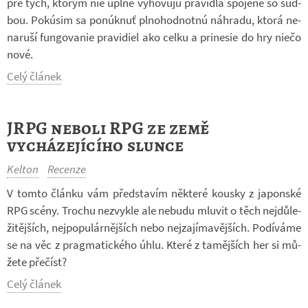
pre tých, kto­rým nie úplne vy­ho­vujú pra­vi­dlá spo­jené so sud­
bou. Po­k­ú­sim sa pon­úk­nuť pl­no­hod­notnú ná­hradu, ktorá ne­
na­ruší fun­go­va­nie pra­vi­diel ako celku a pri­ne­sie do hry niečo
nové.
Celý článek
JRPG neboli RPG ze země
vycházejícího slunce
Kelton
Recenze
V tomto článku vám před­sta­vím ně­které kousky z ja­pon­ské
RPG scény. Tro­chu ne­zvykle ale ne­budu mlu­vit o těch nej­dů­le­
ži­těj­ších, nej­po­pu­lár­něj­ších nebo nej­za­jí­ma­věj­ších. Po­dí­váme
se na věc z prag­ma­tic­kého úhlu. Které z ta­měj­ších her si mů­
žete pře­číst?
Celý článek