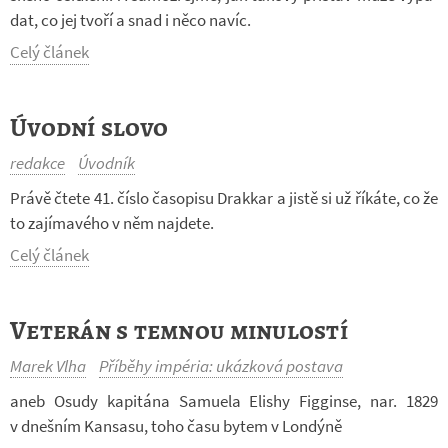
dat, co jej tvoří a snad i něco navíc.
Celý článek
Úvodní slovo
redakce
Úvodník
Právě čtete 41. číslo ča­so­pisu Drak­kar a jistě si už ří­káte, co že
to za­jí­ma­vého v něm na­jdete.
Celý článek
Veterán s temnou minulostí
Marek Vlha
Příběhy impéria: ukázková postava
aneb Osudy ka­pi­tána Sa­mu­ela Elishy Fi­g­ginse, nar. 1829
v dneš­ním Kansasu, toho času bytem v Lon­dýně