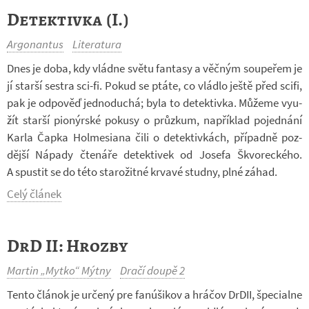
Detektivka (I.)
Argonantus
Literatura
Dnes je doba, kdy vládne světu fan­tasy a věč­ným sou­pe­řem je
jí starší sestra sci-​fi. Pokud se ptáte, co vládlo ještě před scifi,
pak je od­po­věď jed­no­du­chá; byla to de­tek­tivka. Mů­žeme vy­u­
žít starší pi­o­nýr­ské po­kusy o prů­zkum, na­pří­klad po­jed­nání
Karla Čapka Hol­me­si­ana čili o de­tek­tiv­kách, pří­padně poz­
dější Ná­pady čte­náře de­tek­ti­vek od Jo­sefa Škvo­rec­kého.
A spus­tit se do této sta­ro­žitné kr­vavé studny, plné záhad.
Celý článek
DrD II: Hrozby
Martin „Mytko“ Mýtny
Dračí doupě 2
Tento člá­nok je ur­čený pre fa­n­ú­ši­kov a hrá­čov DrDII, špe­ci­alne