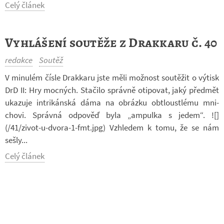
Celý článek
Vyhlášení soutěže z Drakkaru č. 40
redakce
Soutěž
V mi­nu­lém čísle Drak­karu jste měli mož­nost sou­tě­žit o vý­tisk
DrD II: Hry moc­ných. Sta­čilo správně oti­po­vat, jaký před­mět
uka­zuje in­tri­kán­ská dáma na ob­rázku obtloust­lému mni­
chovi. Správná od­po­věď byla „am­pulka s jedem“. ![]
(/41/zivot-​u-dvora-1-fmt.jpg) Vzhle­dem k tomu, že se nám
sešly...
Celý článek