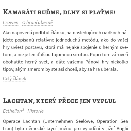
Kamaráti buďme, dlhy si plaťme!
Crowen
O hraní obecně
Ako na­po­vedá podti­tul článku, na na­sle­duj­úcich ri­a­d­koch ná­
jdete po­pí­sanú re­la­tívne jed­no­du­chú me­tódu, ako do vašej
hry uviesť po­stavu, ktorá má nejaké spo­je­nie s her­ným sve­
tom, a nie je len ďal­šou ta­jomnou si­ro­tou. Popri tom zá­ro­veň
obo­ha­títe herný svet, a dáte va­šemu Pá­novi hry niekoľko
tipov, akým sme­rom by ste asi chceli, aby sa hra ube­rala.
Celý článek
Lachtan, který přece jen vyplul
Ecthelion²
Historie
Ope­race Lach­tan (Un­ter­ne­hmen Seelöwe, Ope­ration Sea
Lion) bylo ně­mecké krycí jméno pro vy­lo­dění v jižní An­g­lii