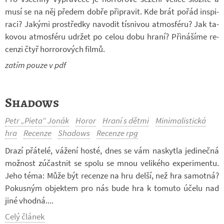
musí se na něj pře­dem dobře při­pra­vit. Kde brát pořád in­spi­
raci? Ja­kými pro­středky na­vo­dit tís­ni­vou at­mo­sféru? Jak ta­
ko­vou at­mo­sféru udr­žet po celou dobu hraní? Při­ná­šíme re­
cenzi čtyř horro­ro­vých filmů.
zatím pouze v pdf
Shadows
Petr „Pieta“ Jonák
Horor
Hraní s dětmi
Minimalistická
hra
Recenze
Shadows
Recenze rpg
Drazí přá­telé, vá­žení hosté, dnes se vám na­skytla je­di­nečná
mož­nost zú­čast­nit se spolu se mnou ve­li­kého ex­pe­ri­mentu.
Jeho téma: Může být re­cenze na hru delší, než hra sa­motná?
Po­kus­ným ob­jek­tem pro nás bude hra k to­muto účelu nad
jiné vhodná....
Celý článek