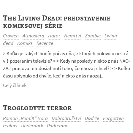
The Living Dead: predstavenie
komiksovej série
Crowen
Atmosféra
Horor
Nemrtví
Zombie
Living
dead
Komiks
Recenze
> Koľko je ta­kých hodín počas dňa, z kto­rých po­lo­vicu ne­strá­
viš po­ze­ra­ním te­le­ví­zie? > > Kedy na­po­sledy niekto z nás NA­O­
ZAJ pra­co­val na do­si­ahnutí toho, čo na­o­zaj chcel? > > Koľko
času uply­nulo od chvíle, keď niekto z nás na­o­zaj...
Celý článek
Troglodyte terror
Roman „RomiK“ Hora
Dobrodružství
D&d 4e
Forgotten
realms
Underdark
Podtemno