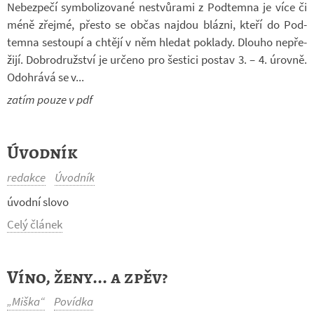
Ne­bez­pečí sym­bo­li­zo­vané ne­stvů­rami z Pod­temna je více či
méně zřejmé, přesto se občas na­jdou blázni, kteří do Pod­
temna se­stoupí a chtějí v něm hle­dat po­klady. Dlouho ne­pře­
žijí. Dob­ro­druž­ství je ur­čeno pro šes­tici po­stav 3. – 4. úrovně.
Odo­hrává se v...
zatím pouze v pdf
Úvodník
redakce
Úvodník
úvodní slovo
Celý článek
Víno, ženy... a zpěv?
„Miška“
Povídka