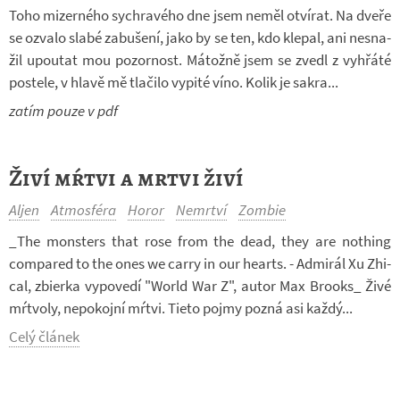
Toho mi­zer­ného sych­ra­vého dne jsem neměl ot­ví­rat. Na dveře
se ozvalo slabé za­bu­šení, jako by se ten, kdo kle­pal, ani ne­sna­
žil upou­tat mou po­zor­nost. Má­tožně jsem se zvedl z vy­hřáté
po­stele, v hlavě mě tla­čilo vy­pité víno. Kolik je sakra...
zatím pouze v pdf
Živí mŕtvi a mrtvi živí
Aljen
Atmosféra
Horor
Nemrtví
Zombie
_The mon­sters that rose from the dead, they are no­thing
com­pa­red to the ones we carry in our hearts. - Ad­mi­rál Xu Zhi­
cal, zbierka vy­po­vedí "World War Z", autor Max Bro­oks_ Živé
mŕtvoly, ne­po­kojní mŕtvi. Tieto pojmy pozná asi každý...
Celý článek