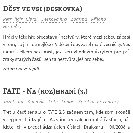
Děsy ve vsi (deskovka)
Petr „ilgir“ Chval
Desková hra
Zdarma
Příloha
Nestvůry
Hráči v této hře před­sta­vují ne­stvůry, které mezi sebou zá­pasí
v tom, co jim jde nej­lépe: V dě­sení oby­va­tel malé ves­ničky. Ves
na­bízí cel­kem šest míst, jež jsou vhod­ným úkry­tem pro pří­
zraky sta­rých časů. Jen ta ne­stvůra, jež pro sebe...
zatím pouze v pdf
FATE - Na (roz)hraní (3.)
Jozef „Joe“ Kundlák
Fate
Fudge
Spirit of the century
Tretiu časť se­ri­álu o FATE 2.5 za­čnem tam, kde som skon­čil
v tej pred­chá­d­za­j­úcej. Ak vám prvá alebo druhá časť ušli, ná­
jdete ich v pred­chá­d­za­j­úcich čís­lach Drak­karu – 06/2008 a