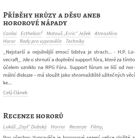
Příběhy hrůzy a děsu aneb
hororové nápady
Conlai
Ecthelion²
Matouš „Erric“ Ježek
Atmosféra
Horor
Rady pro vypravěče
Techniky
_Nej­starší a nej­sil­nější emocí lid­stva je strach... - H.P. Lo­
vecraft_ Jde o shr­nutí a do­pl­nění sup­port fóra, které za tímto
úče­lem vzniklo na RPG Fóru. Sup­port fórum se liší od nor­
mální dis­kuze – má slou­žit jako shro­maž­diště uži­teč­ných věcí
ke...
Celý článek
Recenze hororů
Lukáš „Zayl“ Dubský
Horror
Recenze
Filmy,
Pro všechny Vy­pra­věče je horro­rové se­zení ve­lice slo­žité a