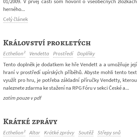
01/2009. V prvej časti som ho­vo­ril o vše­o­bec­ných zlož­kách
her­ného...
Celý článek
Království prokletých
Ecthelion²
Vendetta
Prostředí
Doplňky
Tento do­pl­něk je do­dat­kem ke hře Ven­dett a a umož­ňuje její
hraní v pro­středí upír­ských pří­běhů. Abyste mohli tento text
vy­u­žít pro hru, je po­třeba zá­kladní pří­ručky Ven­detty, kte­rou
na­lez­nete zdarma ke sta­žení na RPG Fóru v sekci České a...
zatím pouze v pdf
Krátké zprávy
Ecthelion²
Altar
Krátké zprávy
Soutěž
Střepy snů