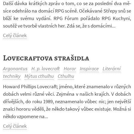
Další dávka krát­kých zpráv o tom, co se za po­slední dva mě­
síce ode­hrálo na do­mácí RPG scéně. Oče­ká­vané Střepy snů se
blíží ke svému vy­dání. RPG Fórum po­řá­dalo RPG Ku­chyni,
sou­těž ve tvorbě vlast­ních her. Zdá se, že s do­má­cími...
Celý článek
Lovecraftova strašidla
Argonantus
H. p. lovecraft
Horor
Inspirace
Literární
techniky
Mýtus cthulhu
Cthulhu
Ho­ward Phil­lips Lo­vecraft; jméno, které zna­me­nalo v růz­ných
do­bách velmi různé věci. Zejména v na­šich kra­jích. V do­bách
dří­věj­ších, do roku 1989, ne­zna­me­nalo vůbec nic; jen nej­větší
znalci ho­roru vě­děli, že někdo ta­kový vůbec exis­tuje. Možná si
někdo vzpo­mene na...
Celý článek