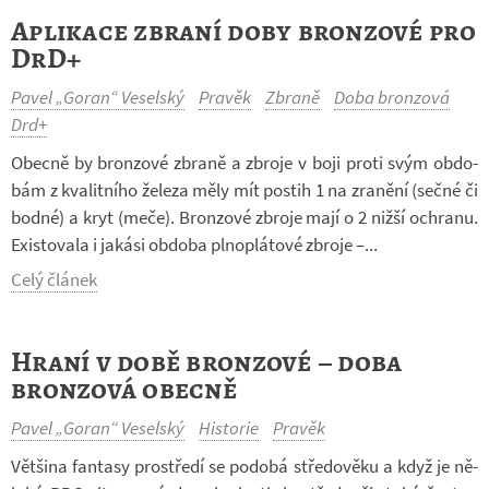
Aplikace zbraní doby bronzové pro
DrD+
Pavel „Goran“ Veselský
Pravěk
Zbraně
Doba bronzová
Drd+
Obecně by bron­zové zbraně a zbroje v boji proti svým ob­do­
bám z kva­lit­ního že­leza měly mít po­stih ­1 na zra­nění (sečné či
bodné) a kryt (meče). Bron­zové zbroje mají o 2 nižší ochranu.
Exis­to­vala i ja­kási ob­doba pl­no­plá­tové zbroje –...
Celý článek
Hraní v době bronzové – doba
bronzová obecně
Pavel „Goran“ Veselský
Historie
Pravěk
Vět­šina fan­tasy pro­středí se po­dobá stře­do­věku a když je ně­