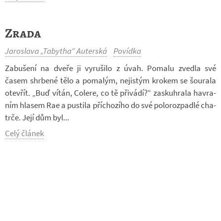
Zrada
Jaroslava „Tabytha“ Auterská
Povídka
Za­bu­šení na dveře ji vy­ru­šilo z úvah. Po­malu zvedla své
časem shr­bené tělo a po­ma­lým, ne­jis­tým kro­kem se šou­rala
otevřít. „Buď vítán, Co­lere, co tě při­vádí?“ za­skuhrala ha­vra­
ním hla­sem Rae a pus­tila pří­cho­zího do své po­lo­roz­padlé cha­
trče. Její dům byl...
Celý článek