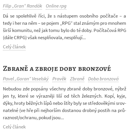
Filip „Gran“ Randák
Online rpg
Dá se spo­leh­livě říci, že s ná­stu­pem osob­ního po­čí­tače – a
tedy i her na něm – se pojem „RPG“ stal zná­mým pro mno­hem
širší ko­mu­nitu, než jak tomu bylo do té doby. Po­čí­ta­čová RPG
(dále CRPG) však ne­spl­ňo­vala, ne­spl­ňují...
Celý článek
Zbraně a zbroje doby bronzové
Pavel „Goran“ Veselský
Pravěk
Zbraně
Doba bronzová
Ne­bu­dou zde po­psány všechny zbraně doby bron­zové, nýbrž
jen ty, které se vý­raz­něji liší od těch že­lez­ných. Kopí, kyje,
dýky, hroty běž­ných šípů nebo štíty byly se stře­do­vě­kými srov­
na­telné (ve hře při nej­hor­ším do­sta­nou drobný po­stih na prů­
raz­nost/ochranu, pokud jsou...
Celý článek