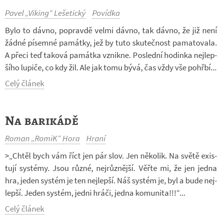
Pavel „Viking“ Lešetický
Povídka
Bylo to dávno, po­pravdě velmi dávno, tak dávno, že již není
žádné pí­semné pa­mátky, jež by tuto sku­teč­nost pa­ma­to­vala.
A přeci teď ta­ková pa­mátka vznikne. Po­slední ho­dinka nej­lep­
šího lu­piče, co kdy žil. Ale jak tomu bývá, čas vždy vše po­hřbí...
Celý článek
Na barikádě
Roman „RomiK“ Hora
Hraní
>„Chtěl bych vám říct jen pár slov. Jen ně­ko­lik. Na světě exis­
tují sys­témy. Jsou různé, nej­růz­nější. Věřte mi, že jen jedna
hra, jeden sys­tém je ten nej­lepší. Náš sys­tém je, byl a bude nej­
lepší. Jeden sys­tém, jedni hráči, jedna ko­mu­nita!!!“...
Celý článek