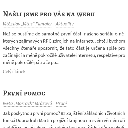
Našli jsme pro vás na webu
Vítězslav „Vitus“ Pilmaier
Aktuality
Než se pus­tíme do sa­motné první části na­šeho se­ri­álu o ně­
kte­rých za­jí­ma­vých RPG zdro­jích na in­ter­netu, chtěli bychom
všechny čte­náře upo­zor­nit, že tato část je ur­čena spíše pro
za­čí­na­jící a méně po­kro­čilé uži­va­tele in­ter­netu, re­spek­tive pro
méně po­kro­čilé pá­t­rače po...
Celý článek
První pomoc
Iveta „Morrack“ Mrázová
Hraní
Jak po­skyt­nou první pomoc? ## Za­jiš­tění zá­klad­ních ži­vot­ních
funkcí Dob­ro­druh Mar­tin pro­jíždí kra­ji­nou na svém věr­ném oři
a ohlíží se po ně­ja­kém zá­jezd­ním hos­tinci. Žádný dům v okolí,