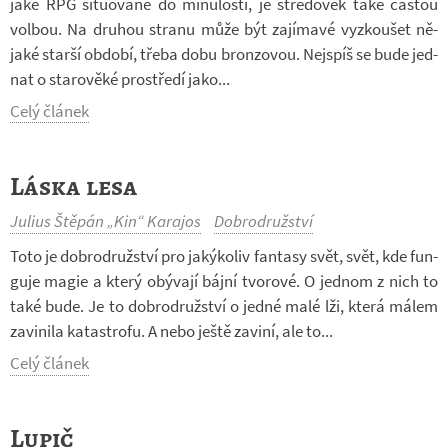
jaké RPG si­tu­o­vané do mi­nu­losti, je stře­do­věk také čas­tou
vol­bou. Na dru­hou stranu může být za­jí­mavé vy­zkou­šet ně­
jaké starší ob­dobí, třeba dobu bron­zo­vou. Nej­spíš se bude jed­
nat o sta­ro­věké pro­středí jako...
Celý článek
Láska lesa
Julius Štěpán „Kin“ Karajos
Dobrodružství
Toto je dob­ro­druž­ství pro ja­ký­ko­liv fan­tasy svět, svět, kde fun­
guje magie a který obý­vají bájní tvo­rové. O jed­nom z nich to
také bude. Je to dob­ro­druž­ství o jedné malé lži, která málem
za­vi­nila ka­ta­strofu. A nebo ještě za­viní, ale to...
Celý článek
Lupič