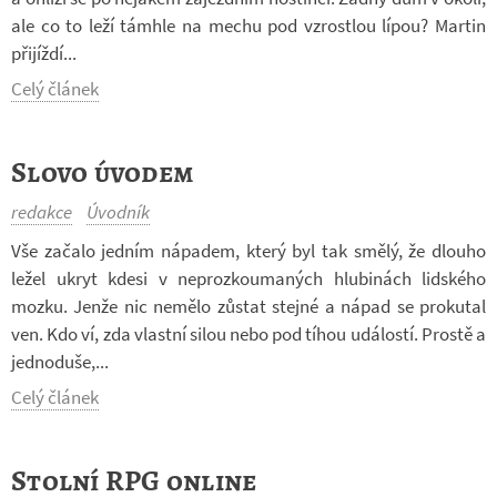
ale co to leží támhle na mechu pod vzrostlou lípou? Mar­tin
při­jíždí...
Celý článek
Slovo úvodem
redakce
Úvodník
Vše za­čalo jed­ním ná­pa­dem, který byl tak smělý, že dlouho
ležel ukryt kdesi v ne­pro­zkou­ma­ných hlu­bi­nách lid­ského
mozku. Jenže nic ne­mělo zů­stat stejné a nápad se pro­ku­tal
ven. Kdo ví, zda vlastní silou nebo pod tíhou udá­lostí. Prostě a
jed­no­duše,...
Celý článek
Stolní RPG online