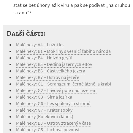
stat se bez úhony až k víru a pak se po­dí­vat „na dru­hou
stranu”?
Další části:
Malé hexy: A4 – Lužní les
Malé hexy: B1 – Mokřiny s vesnicí žabího národa
Malé hexy: B4 – Hnízdo gryfů
Malé hexy: B5 – Dedina jazernych elfov
Malé hexy: B6 – Část velkého jezera
Malé hexy: B7 – Ostrov na jezeře
Malé hexy: G1 – Serangeum, černé lázně, a krabi
Malé hexy: G2 – Lávové pole nad jezerem
Malé hexy: G3 – Sirná jezírka
Malé hexy: G6 – Les spálených stromů
Malé hexy: G7 – Kráter sopky
Malé hexy (Kolektivní článek)
Malé hexy: B3 – Ostrov ztracený v čase
Malé hexy: G5 – Lichova pevnost