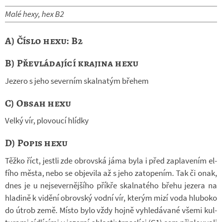
Malé hexy, hex B2
A) Číslo hexu: B2
B) Převládající krajina hexu
Je­zero s jeho se­ver­ním skal­na­tým bře­hem
C) Obsah hexu
Velký vír, plo­voucí hlídky
D) Popis hexu
Těžko říct, jestli zde ob­rov­ská jáma byla i před za­pla­ve­ním el­
fího města, nebo se ob­je­vila až s jeho za­to­pe­ním. Tak či onak,
dnes je u nej­se­ver­něj­šího příkře skal­na­tého břehu je­zera na
hla­dině k vi­dění ob­rov­ský vodní vír, kte­rým mizí voda hlu­boko
do útrob země. Místo bylo vždy hojně vy­hle­dá­vané všemi kul­