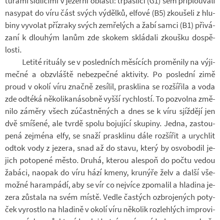
tu­rami síd­lí­cími v je­zerní ob­lasti: tr­pas­líci (G1) sem při­plou­vali
na­sy­pat do víru část svých vý­dělků, el­fové (B5) zkou­šeli z hlu­
biny vy­vo­lat pří­zraky svých ze­mře­lých a žabí samci (B1) při­vá­
zaní k dlou­hým lanům zde sko­kem sklá­dali zkoušku do­spě­
losti.
Le­tité ri­tu­ály se v po­sled­ních mě­sí­cích pro­mě­nily na vý­ji­
mečné a ob­zvláště ne­bez­pečné ak­ti­vity. Po po­slední zimě
proud v okolí víru značně ze­sí­lil, prasklina se roz­ší­řila a voda
zde od­téká ně­ko­li­ka­ná­sobně vyšší rych­lostí. To po­zvolna změ­
nilo zá­měry všech zú­čast­ně­ných a dnes se k víru sjíž­dějí jen
dvě smí­šené, ale tvrdě spolu bo­ju­jící sku­piny. Jedna, za­stou­
pená zejména elfy, se snaží prasklinu dále roz­ší­řit a urych­lit
odtok vody z je­zera, snad až do stavu, který by osvo­bo­dil je­
jich po­to­pené město. Druhá, kte­rou ale­spoň do počtu vedou
ža­báci, na­o­pak do víru hází kmeny, krunýře želv a další vše­
možné ha­ram­pádí, aby se vír co nej­více zpo­ma­lil a hla­dina je­
zera zů­stala na svém místě. Vedle častých oz­bro­je­ných po­ty­
ček vy­rostlo na hla­dině v okolí víru ně­ko­lik roz­leh­lých im­pro­vi­