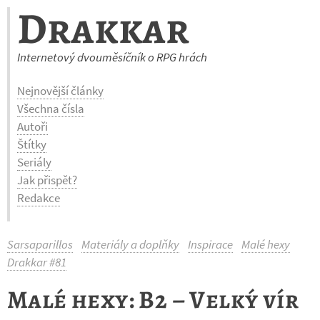
Drakkar
Internetový dvouměsíčník o RPG hrách
Nejnovější články
Všechna čísla
Autoři
Štítky
Seriály
Jak přispět?
Redakce
Sarsaparillos
Materiály a doplňky
Inspirace
Malé hexy
Drakkar #81
Malé hexy: B2 – Velký vír