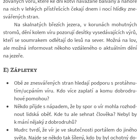
zo­va­ných vorů, které ke dni kotví na­vá­zané bal­vany a na­hoře
na nich v leh­kých pří­střeš­cích če­kají dnem i nocí hlídky zne­
svá­ře­ných stran.
Na skal­na­tých bře­zích je­zera, v ko­runách mo­hut­ných
stromů, dění kolem víru po­zo­rují de­sítky vy­se­dá­va­jí­cích výrů,
kteří se sou­mra­kem od­lé­tají do lesů na sever. Možná na lov,
ale možná in­for­mo­vat ně­koho vzdá­le­ného o ak­tu­ál­ním dění
na je­zeře.
E) Zápletky
Obě ze zne­svá­ře­ných stran hle­dají pod­poru s pro­táh­nu­
tím/ucpá­ním víru. Kdo více za­platí a komu dob­ro­dru­
hové po­mo­hou?
Někdo při­jde s ná­pa­dem, že by spor o vír mohla roz­hod­
nout lid­ská oběť. Kde tu ale se­hnat člo­věka? Nebyl by
k mání ně­jaký z dob­ro­druhů?
Mudrc tvrdí, že vír je ve sku­teč­nosti por­tá­lem do ji­ného
světa. Najde se někdo tak ší­lený, kdo by byl ochotný do­