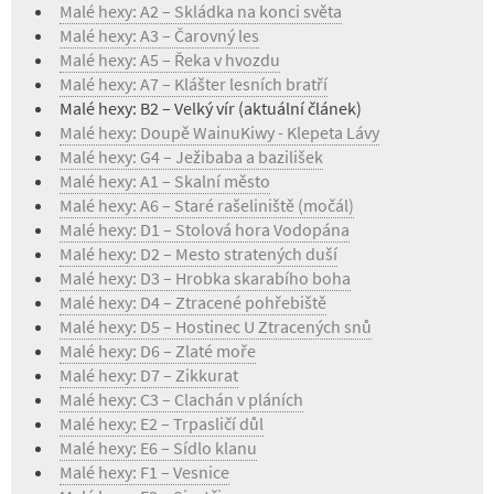
Malé hexy: A2 – Skládka na konci světa
Malé hexy: A3 – Čarovný les
Malé hexy: A5 – Řeka v hvozdu
Malé hexy: A7 – Klášter lesních bratří
Malé hexy: B2 – Velký vír (aktuální článek)
Malé hexy: Doupě WainuKiwy - Klepeta Lávy
Malé hexy: G4 – Ježibaba a bazilišek
Malé hexy: A1 – Skalní město
Malé hexy: A6 – Staré rašeliniště (močál)
Malé hexy: D1 – Stolová hora Vodopána
Malé hexy: D2 – Mesto stratených duší
Malé hexy: D3 – Hrobka skarabího boha
Malé hexy: D4 – Ztracené pohřebiště
Malé hexy: D5 – Hostinec U Ztracených snů
Malé hexy: D6 – Zlaté moře
Malé hexy: D7 – Zikkurat
Malé hexy: C3 – Clachán v pláních
Malé hexy: E2 – Trpasličí důl
Malé hexy: E6 – Sídlo klanu
Malé hexy: F1 – Vesnice